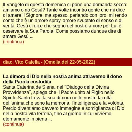
Il Vangelo di questa domenica ci pone una domanda secca:
amiamo o no Gesù? Tante volte incontro gente che mi dice
di amare il Signore, ma spesso, parlando con loro, mi rendo
conto che è un amore spray, amore svuotato di senso e di
verità. Gesù ci dice che segno del nostro amore per Lui è
osservare la Sua Parola! Come possiamo dunque dire di
amare Gesù ...
(continua)
diac. Vito Calella - (Omelia del 22-05-2022)
La dimora di Dio nella nostra anima attraverso il dono
della Parola custodita
Santa Caterina de Siena, nel "Dialogo della Divina
Provvidenza", spiega che il Padre unito al Figlio nello
Spirito Santo trova la sua dimora nelle nostre facoltà
dell'anima che sono la memoria, l'intelligenza e la volontà.
Perciò diventiamo davvero immagine e somiglianza di Dio
nella nostra vita terrena, fino al giorno in cui vivremo
eternamente in piena ...
(continua)