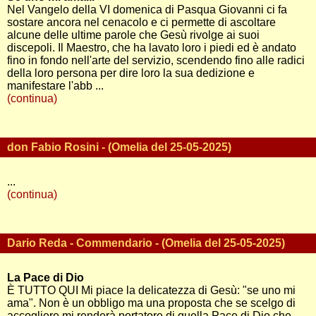
Nel Vangelo della VI domenica di Pasqua Giovanni ci fa
sostare ancora nel cenacolo e ci permette di ascoltare
alcune delle ultime parole che Gesù rivolge ai suoi
discepoli. Il Maestro, che ha lavato loro i piedi ed è andato
fino in fondo nell'arte del servizio, scendendo fino alle radici
della loro persona per dire loro la sua dedizione e
manifestare l'abb ...
(continua)
don Fabio Rosini - (Omelia del 25-05-2025)
...
(continua)
Dario Reda - Commendario - (Omelia del 25-05-2025)
La Pace di Dio
È TUTTO QUI Mi piace la delicatezza di Gesù: "se uno mi
ama". Non è un obbligo ma una proposta che se scelgo di
accogliere mi renderà portatore di quella Pace di Dio che