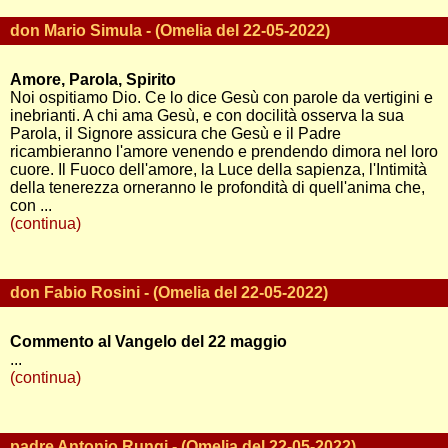
don Mario Simula - (Omelia del 22-05-2022)
Amore, Parola, Spirito
Noi ospitiamo Dio. Ce lo dice Gesù con parole da vertigini e
inebrianti. A chi ama Gesù, e con docilità osserva la sua
Parola, il Signore assicura che Gesù e il Padre
ricambieranno l'amore venendo e prendendo dimora nel loro
cuore. Il Fuoco dell'amore, la Luce della sapienza, l'Intimità
della tenerezza orneranno le profondità di quell'anima che,
con ...
(continua)
don Fabio Rosini - (Omelia del 22-05-2022)
Commento al Vangelo del 22 maggio
...
(continua)
padre Antonio Rungi - (Omelia del 22-05-2022)