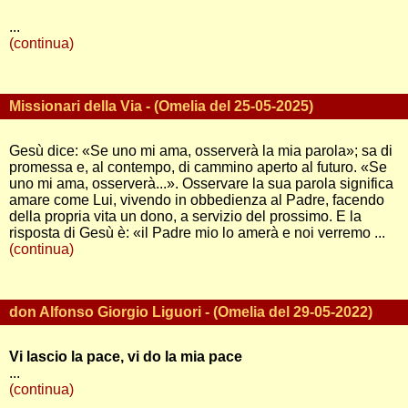
...
(continua)
Missionari della Via - (Omelia del 25-05-2025)
Gesù dice: «Se uno mi ama, osserverà la mia parola»; sa di
promessa e, al contempo, di cammino aperto al futuro. «Se
uno mi ama, osserverà...». Osservare la sua parola significa
amare come Lui, vivendo in obbedienza al Padre, facendo
della propria vita un dono, a servizio del prossimo. E la
risposta di Gesù è: «il Padre mio lo amerà e noi verremo ...
(continua)
don Alfonso Giorgio Liguori - (Omelia del 29-05-2022)
Vi lascio la pace, vi do la mia pace
...
(continua)