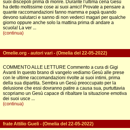
suoi discepoli prima di morire. Durante l'ultima cena Gesù
ha detto moltissime cose ai suoi amici! Provate a pensare a
quante raccomandazioni fanno mamma e papà quando
devono salutarci e sanno di non vederci magari per qualche
giorno oppure anche solo la mattina prima di andare a
scuola! La ver ...
(continua)
Omelie.org - autori vari - (Omelia del 22-05-2022)
COMMENTO ALLE LETTURE Commento a cura di Gigi
Avanti In questo brano di vangelo vediamo Gesù alle prese
con le ultime raccomandazioni rivolte ai suoi intimi, prima
della sua dipartita. Sembra un Gesù preoccupato per la
delusione che essi dovranno patire a causa sua, purtuttavia
scopriamo un Gesù capace di ribaltare la situazione emotiva
dei suoi usce ...
(continua)
frate Attilio Gueli - (Omelia del 22-05-2022)