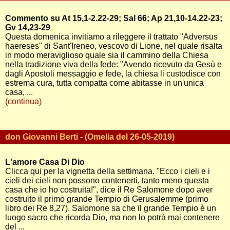
Commento su At 15,1-2.22-29; Sal 66; Ap 21,10-14.22-23;
Gv 14,23-29
Questa domenica invitiamo a rileggere il trattato "Adversus
haereses" di Sant'Ireneo, vescovo di Lione, nel quale risalta
in modo meraviglioso quale sia il cammino della Chiesa
nella tradizione viva della fede: "Avendo ricevuto da Gesù e
dagli Apostoli messaggio e fede, la chiesa li custodisce con
estrema cura, tutta compatta come abitasse in un'unica
casa, ...
(continua)
don Giovanni Berti - (Omelia del 26-05-2019)
L'amore Casa Di Dio
Clicca qui per la vignetta della settimana. "Ecco i cieli e i
cieli dei cieli non possono contenerti, tanto meno questa
casa che io ho costruita!", dice il Re Salomone dopo aver
costruito il primo grande Tempio di Gerusalemme (primo
libro dei Re 8,27). Salomone sa che il grande Tempio è un
luogo sacro che ricorda Dio, ma non lo potrà mai contenere
del ...