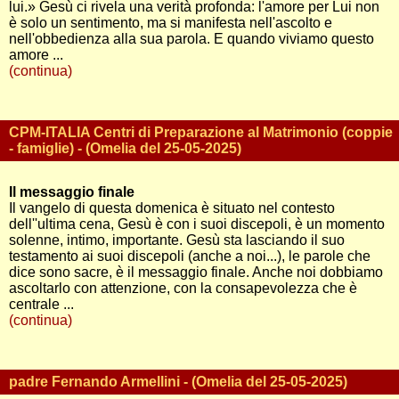
lui.» Gesù ci rivela una verità profonda: l'amore per Lui non
è solo un sentimento, ma si manifesta nell'ascolto e
nell'obbedienza alla sua parola. E quando viviamo questo
amore ...
(continua)
CPM-ITALIA Centri di Preparazione al Matrimonio (coppie
- famiglie) - (Omelia del 25-05-2025)
Il messaggio finale
Il vangelo di questa domenica è situato nel contesto
dell''ultima cena, Gesù è con i suoi discepoli, è un momento
solenne, intimo, importante. Gesù sta lasciando il suo
testamento ai suoi discepoli (anche a noi...), le parole che
dice sono sacre, è il messaggio finale. Anche noi dobbiamo
ascoltarlo con attenzione, con la consapevolezza che è
centrale ...
(continua)
padre Fernando Armellini - (Omelia del 25-05-2025)