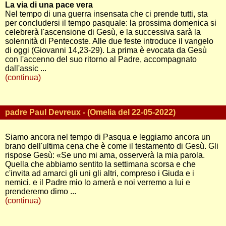
La via di una pace vera
Nel tempo di una guerra insensata che ci prende tutti, sta
per concludersi il tempo pasquale: la prossima domenica si
celebrerà l'ascensione di Gesù, e la successiva sarà la
solennità di Pentecoste. Alle due feste introduce il vangelo
di oggi (Giovanni 14,23-29). La prima è evocata da Gesù
con l'accenno del suo ritorno al Padre, accompagnato
dall'assic ...
(continua)
padre Paul Devreux - (Omelia del 22-05-2022)
Siamo ancora nel tempo di Pasqua e leggiamo ancora un
brano dell'ultima cena che è come il testamento di Gesù. Gli
rispose Gesù: «Se uno mi ama, osserverà la mia parola.
Quella che abbiamo sentito la settimana scorsa e che
c'invita ad amarci gli uni gli altri, compreso i Giuda e i
nemici. e il Padre mio lo amerà e noi verremo a lui e
prenderemo dimo ...
(continua)