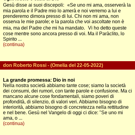
Gesù disse ai suoi discepoli: «Se uno mi ama, osserverà la
mia parola e il Padre mio lo amerà e noi verremo a lui e
prenderemo dimora presso di lui. Chi non mi ama, non
osserva le mie parole; e la parola che voi ascoltate non è
mia, ma del Padre che mi ha mandato. Vi ho detto queste
cose mentre sono ancora presso di voi. Ma il Paràclito, lo
Spirito ...
(continua)
don Roberto Rossi - (Omelia del 22-05-2022)
La grande promessa: Dio in noi
Nella nostra società abbiamo tante cose; siamo la società
dei consumi, dei rumori, con tante parole e confusione. Ma ci
mancano alcune cose fondamentali, siamo poveri di
profondità, di silenzio, di valori veri. Abbiamo bisogno di
interiorità, abbiamo bisogno di concretezza nella rettitudine
e nel bene. Gesù nel Vangelo di oggi ci dice: "Se uno mi
ama, o ...
(continua)