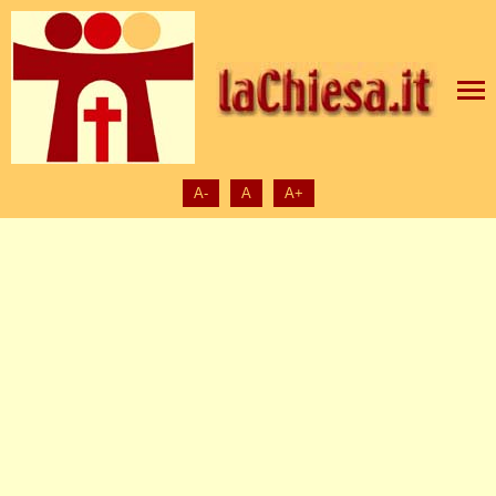
A-
A
A+