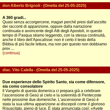
don Alberto Brignoli - (Omelia del 25-05-2025)
A 360 gradi...
Quasi senza accorgercene, magari perché presi dall'ascolto
dei racconti di apparizione, oppure dalla narrazione
continuata e avvincente degli Atti degli Apostoli, in questo
tempo di Pasqua stiamo leggendo, con la stessa continuità,
anche il libro dell'Apocalisse: non è certo il testo della
Bibbia di più facile lettura, ma non per questo non dobbiamo
prov ...
(continua)
diac. Vito Calella - (Omelia del 25-05-2025)
Due esperienze dello Spirito Santo, sia come difensore,
sia como consolatore
Il Vangelo di questa domenica ci prepara già a celebrare
l'ascensione di Gesù al cielo e la solennità di Pentecoste
nelle prossime due domeniche. L'ascensione di Gesù è
stata la sua ultima apparizione ai discepoli come il glorioso
Risuscitato, pieno di luce. È stata annunciata così: «Avete