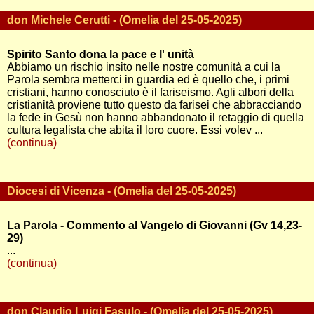
don Michele Cerutti - (Omelia del 25-05-2025)
Spirito Santo dona la pace e l' unità
Abbiamo un rischio insito nelle nostre comunità a cui la
Parola sembra metterci in guardia ed è quello che, i primi
cristiani, hanno conosciuto è il fariseismo. Agli albori della
cristianità proviene tutto questo da farisei che abbracciando
la fede in Gesù non hanno abbandonato il retaggio di quella
cultura legalista che abita il loro cuore. Essi volev ...
(continua)
Diocesi di Vicenza - (Omelia del 25-05-2025)
La Parola - Commento al Vangelo di Giovanni (Gv 14,23-
29)
...
(continua)
don Claudio Luigi Fasulo - (Omelia del 25-05-2025)