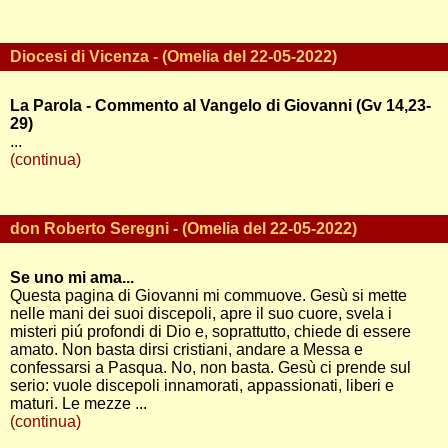
Diocesi di Vicenza - (Omelia del 22-05-2022)
La Parola - Commento al Vangelo di Giovanni (Gv 14,23-
29)
...
(continua)
don Roberto Seregni - (Omelia del 22-05-2022)
Se uno mi ama...
Questa pagina di Giovanni mi commuove. Gesù si mette
nelle mani dei suoi discepoli, apre il suo cuore, svela i
misteri piú profondi di Dio e, soprattutto, chiede di essere
amato. Non basta dirsi cristiani, andare a Messa e
confessarsi a Pasqua. No, non basta. Gesù ci prende sul
serio: vuole discepoli innamorati, appassionati, liberi e
maturi. Le mezze ...
(continua)