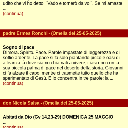
udito che vi ho detto: "Vado e tornerò da voi". Se mi amaste
...
(continua)
padre Ermes Ronchi - (Omelia del 25-05-2025)
Sogno di pace
Dimora. Spirito. Pace. Parole impastate di leggerezza e di
soffio ardente. La pace si fa solo piantando piccole oasi di
alleanza là dove siamo chiamati a vivere, ciascuno con la
sua piccola palma di pace nel deserto della storia. Giovanni
ci fa alzare il capo, mentre ci trasmette tutto quello che ha
sperimentato di Gesù. E lo concentra in tre parole: la ...
(continua)
don Nicola Salsa - (Omelia del 25-05-2025)
Abitati da Dio (Gv 14,23-29) DOMENICA 25 MAGGIO
...
(continua)