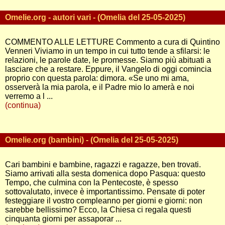
Omelie.org - autori vari - (Omelia del 25-05-2025)
COMMENTO ALLE LETTURE Commento a cura di Quintino
Venneri Viviamo in un tempo in cui tutto tende a sfilarsi: le
relazioni, le parole date, le promesse. Siamo più abituati a
lasciare che a restare. Eppure, il Vangelo di oggi comincia
proprio con questa parola: dimora. «Se uno mi ama,
osserverà la mia parola, e il Padre mio lo amerà e noi
verremo a l ...
(continua)
Omelie.org (bambini) - (Omelia del 25-05-2025)
Cari bambini e bambine, ragazzi e ragazze, ben trovati.
Siamo arrivati alla sesta domenica dopo Pasqua: questo
Tempo, che culmina con la Pentecoste, è spesso
sottovalutato, invece è importantissimo. Pensate di poter
festeggiare il vostro compleanno per giorni e giorni: non
sarebbe bellissimo? Ecco, la Chiesa ci regala questi
cinquanta giorni per assaporar ...