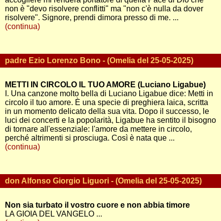
non è "devo risolvere conflitti" ma "non c'è nulla da dover
risolvere". Signore, prendi dimora presso di me. ...
(continua)
padre Ezio Lorenzo Bono - (Omelia del 25-05-2025)
METTI IN CIRCOLO IL TUO AMORE (Luciano Ligabue)
I. Una canzone molto bella di Luciano Ligabue dice: Metti in
circolo il tuo amore. È una specie di preghiera laica, scritta
in un momento delicato della sua vita. Dopo il successo, le
luci dei concerti e la popolarità, Ligabue ha sentito il bisogno
di tornare all'essenziale: l'amore da mettere in circolo,
perché altrimenti si prosciuga. Così è nata que ...
(continua)
don Alfonso Giorgio Liguori - (Omelia del 25-05-2025)
Non sia turbato il vostro cuore e non abbia timore
LA GIOIA DEL VANGELO ...