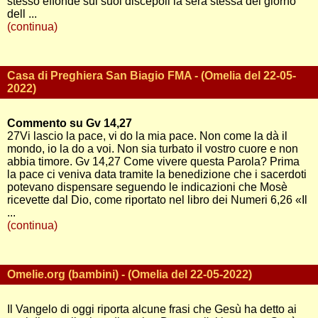
stesso effonde sui suoi discepoli la sera stessa del giorno
dell ...
(continua)
Casa di Preghiera San Biagio FMA - (Omelia del 22-05-
2022)
Commento su Gv 14,27
27Vi lascio la pace, vi do la mia pace. Non come la dà il
mondo, io la do a voi. Non sia turbato il vostro cuore e non
abbia timore. Gv 14,27 Come vivere questa Parola? Prima
la pace ci veniva data tramite la benedizione che i sacerdoti
potevano dispensare seguendo le indicazioni che Mosè
ricevette dal Dio, come riportato nel libro dei Numeri 6,26 «Il
...
(continua)
Omelie.org (bambini) - (Omelia del 22-05-2022)
Il Vangelo di oggi riporta alcune frasi che Gesù ha detto ai