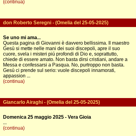
(continua)
don Roberto Seregni - (Omelia del 25-05-2025)
Se uno mi ama...
Questa pagina di Giovanni è davvero bellissima. Il maestro
Gesù si mette nelle mani dei suoi discepoli, apre il suo
cuore, svela i misteri piú profondi di Dio e, soprattutto,
chiede di essere amato. Non basta dirsi cristiani, andare a
Messa e confessarsi a Pasqua. No, purtroppo non basta.
Gesù ci prende sul serio: vuole discepoli innamorati,
appassion ...
(continua)
Giancarlo Airaghi - (Omelia del 25-05-2025)
Domenica 25 maggio 2025 - Vera Gioia
...
(continua)