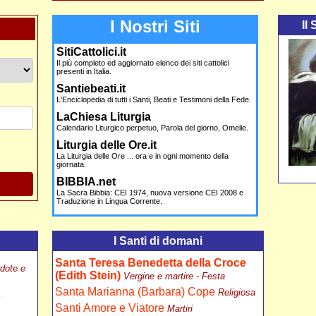
I Nostri Siti
Il
SitiCattolici.it
Il più completo ed aggiornato elenco dei siti cattolici
presenti in Italia.
Santiebeati.it
L'Enciclopedia di tutti i Santi, Beati e Testimoni della Fede.
LaChiesa Liturgia
Calendario Liturgico perpetuo, Parola del giorno, Omelie.
Liturgia delle Ore.it
La Liturgia delle Ore ... ora e in ogni momento della
giornata.
BIBBIA.net
La Sacra Bibbia: CEI 1974, nuova versione CEI 2008 e
Traduzione in Lingua Corrente.
I Santi di domani
Santa Teresa Benedetta della Croce
dote e
(Edith Stein)
Vergine e martire - Festa
Santa Marianna (Barbara) Cope
Religiosa
e
Santi Amore e Viatore
Martiri