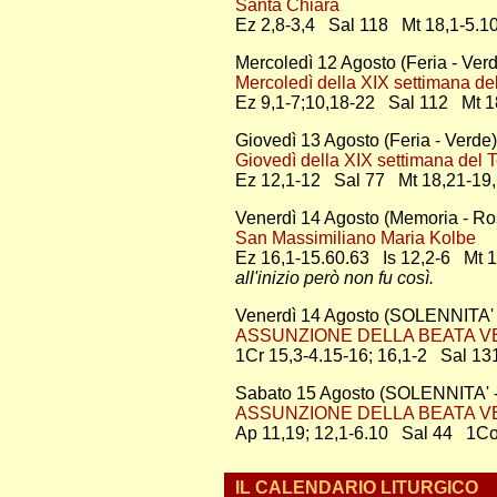
Santa Chiara
Ez 2,8-3,4 Sal 118 Mt 18,1-5.10
Mercoledì 12 Agosto (Feria - Ver
Mercoledì della XIX settimana de
Ez 9,1-7;10,18-22 Sal 112 Mt 1
Giovedì 13 Agosto (Feria - Verde)
Giovedì della XIX settimana del 
Ez 12,1-12 Sal 77 Mt 18,21-19,
Venerdì 14 Agosto (Memoria - Ro
San Massimiliano Maria Kolbe
Ez 16,1-15.60.63 Is 12,2-6 Mt 1
all'inizio però non fu così.
Venerdì 14 Agosto (SOLENNITA' 
ASSUNZIONE DELLA BEATA VERG
1Cr 15,3-4.15-16; 16,1-2 Sal 1
Sabato 15 Agosto (SOLENNITA' -
ASSUNZIONE DELLA BEATA VER
Ap 11,19; 12,1-6.10 Sal 44 1Co
IL CALENDARIO LITURGICO