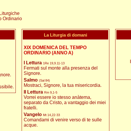
Liturgiche
o Ordinario
La Liturgia di domani
XIX DOMENICA DEL TEMPO
ORDINARIO (ANNO A)
I Lettura
1Re 19,9.11-13
Fermati sul monte alla presenza del
Signore.
gnore.
Salmo
(Sal 84)
Mostraci, Signore, la tua misericordia.
sibile.
II Lettura
Rm 9,1-5
Vorrei essere io stesso anàtema,
separato da Cristo, a vantaggio dei miei
fratelli.
Vangelo
Mt 14,22-33
Comandami di venire verso di te sulle
acque.