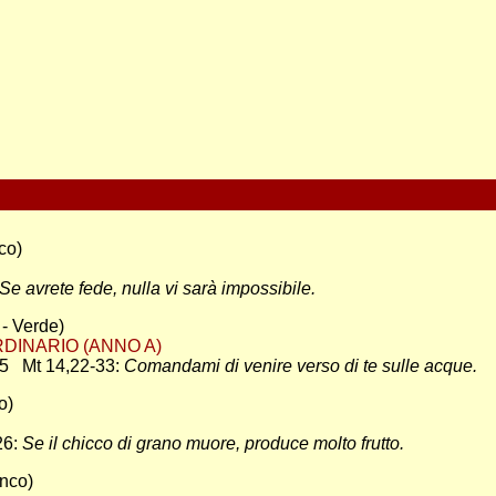
co)
Se avrete fede, nulla vi sarà impossibile.
- Verde)
DINARIO (ANNO A)
5 Mt 14,22-33:
Comandami di venire verso di te sulle acque.
o)
26:
Se il chicco di grano muore, produce molto frutto.
anco)