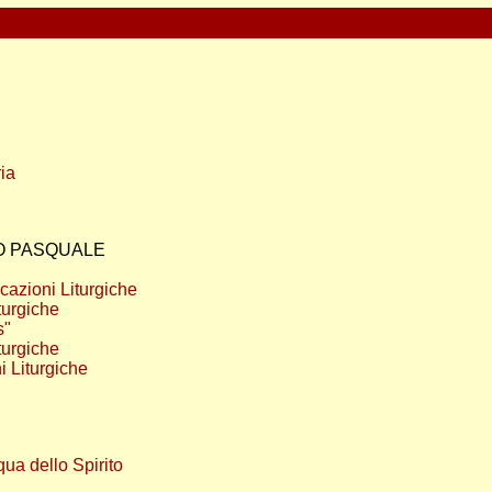
ria
O PASQUALE
cazioni Liturgiche
turgiche
s"
turgiche
i Liturgiche
qua dello Spirito