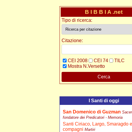
B I B B I A .net
Tipo di ricerca:
Citazione:
CEI 2008
CEI 74
TILC
Mostra N.Versetto
Cerca
I Santi di oggi
San Domenico di Guzman
Sacer
fondatore dei Predicatori - Memoria
Santi Ciriaco, Largo, Smaragdo 
compagni
Martiri