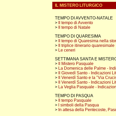
IL MISTERO LITURGICO
TEMPO DI AVVENTO-NATALE
>
Il tempo di Avvento
>
Il tempo di Natale
TEMPO DI QUARESIMA
>
Il tempo di Quaresima nella sto
>
Il triplice itinerario quaresimale
>
Le ceneri
SETTIMANA SANTA E MISTER
>
Il Mistero Pasquale
>
La Domenica delle Palme - Indi
>
Il Giovedì Santo - Indicazioni Li
>
Il Venerdì Santo e la "Via Cruci
>
Il Venerdì Santo - Indicazioni Li
>
La Veglia Pasquale - Indicazion
TEMPO DI PASQUA
>
Il tempo Pasquale
>
I simboli della Pasqua
>
In attesa della Pentecoste, Pas