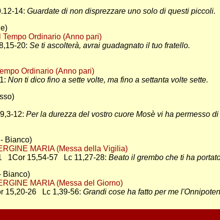
.12-14:
Guardate di non disprezzare uno solo di questi piccoli.
de)
l Tempo Ordinario (Anno pari)
8,15-20:
Se ti ascolterà, avrai guadagnato il tuo fratello.
Tempo Ordinario (Anno pari)
1:
Non ti dico fino a sette volte, ma fino a settanta volte sette.
sso)
9,3-12:
Per la durezza del vostro cuore Mosè vi ha permesso di r
- Bianco)
INE MARIA (Messa della Vigilia)
31 1Cor 15,54-57 Lc 11,27-28:
Beato il grembo che ti ha portato
 Bianco)
GINE MARIA (Messa del Giorno)
r 15,20-26 Lc 1,39-56:
Grandi cose ha fatto per me l'Onnipotente