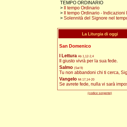
TEMPO ORDINARIO
>
Il tempo Ordinario
>
Il tempo Ordinario - Indicazioni 
>
Solennità del Signore nel temp
La Liturgia di oggi
San Domenico
I Lettura
Ab 1,12-2,4
Il giusto vivrà per la sua fede.
Salmo
(Sal 9)
Tu non abbandoni chi ti cerca, Si
Vangelo
Mt 17,14-20
Se avrete fede, nulla vi sarà impos
(codice sorgente)