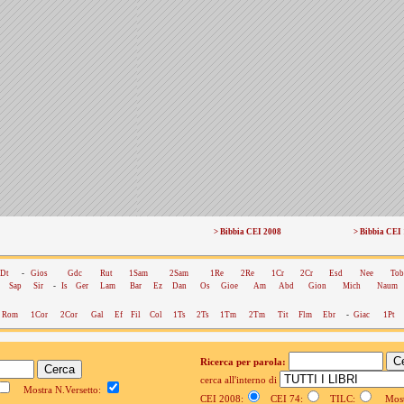
> Bibbia CEI 2008
> Bibbia CEI
Dt
-
Gios
Gdc
Rut
1Sam
2Sam
1Re
2Re
1Cr
2Cr
Esd
Nee
Tob
Sap
Sir
-
Is
Ger
Lam
Bar
Ez
Dan
Os
Gioe
Am
Abd
Gion
Mich
Naum
Rom
1Cor
2Cor
Gal
Ef
Fil
Col
1Ts
2Ts
1Tm
2Tm
Tit
Flm
Ebr
-
Giac
1Pt
Ricerca per parola:
cerca all'interno di
Mostra N.Versetto:
CEI 2008:
CEI 74:
TILC:
Mostr