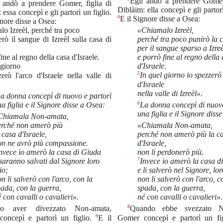
Egli andò a prendere Gomer,
 andò a prendere Gomer, figlia di
Diblàim: ella concepì e gli partorì
 essa concepì e gli partorì un figlio.
4
E il Signore disse a Osea:
gnore disse a Osea:
o Izreèl, perché tra poco
«Chiamalo Izreèl,
rò il sangue di Izreèl sulla casa di
perché tra poco punirò la c
per il sangue sparso a Izreè
ine al regno della casa d'Israele.
e porrò fine al regno della
d'Israele.
 giorno
5
erò l'arco d'Israele nella valle di
In quel giorno io spezzerò 
d'Israele
nella valle di Izreèl».
a donna concepì di nuovo e partorì
6
a figlia e il Signore disse a Osea:
La donna concepì di nuovo
una figlia e il Signore diss
Chiamala Non-amata,
erché non amerò più
«Chiamala Non-amata,
 casa d'Israele,
perché non amerò più la c
on ne avrò più compassione.
d'Israele,
non li perdonerò più.
nvece io amerò la casa di Giuda
7
saranno salvati dal Signore loro
Invece io amerò la casa d
io;
e li salverò nel Signore, lo
n li salverò con l'arco, con la
non li salverò con l'arco, c
ada, con la guerra,
spada, con la guerra,
 con cavalli o cavalieri».
né con cavalli o cavalieri».
8
o aver divezzato Non-amata,
Quando ebbe svezzato No
9
oncepì e partorì un figlio.
E il
Gomer concepì e partorì un fi