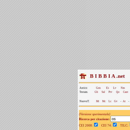
B I B B I A .net
Antico
Gen
Es
Lv
Nm
Testam.
Gb
Sal
Prv
Qo
Cant
NuovoT.
Mt
Mc
Lc
Gv
-
At
-
(Versione sperimentale)
Ricerca per citazione:
CEI 2008:
CEI 74:
TILC: