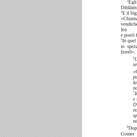
3
Egli
Diblàim:
4
E il Si
«Chiamal
vendiche
Ieu
e porrò f
5
In quel
io spezz
Izreèl».
6
L
un
«
p
la
n
7
I
e 
D
no
sp
né
8
Dop
Gomer c