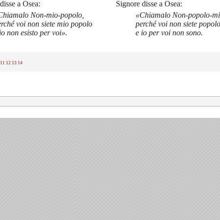
disse a Osea:
Signore disse a Osea:
Chiamalo Non-mio-popolo,
«Chiamalo Non-popolo-mi
rché voi non siete mio popolo
perché voi non siete popol
io non esisto per voi».
e io per voi non sono.
11
12
13
14