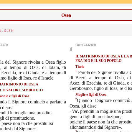
Osea
11
12
13
14
CEI74)
(Testo CEI2008)
1
IL MATRIMONIO DI OSEA E LA
FRA DIO E IL SUO POPOLO
la del Signore rivolta a Osea figlio
Titolo
ì, al tempo di Ozia, di Iotam, di
1
Parola del Signore rivolta a O
 Ezechia, re di Giuda, e al tempo di
di Beerì, al tempo di Ozia, di
o figlio di Ioas, re d'Israele.
Acaz, di Ezechia, re di Giuda, e 
L MATRIMONIO DI OSEA
Geroboamo, figlio di Ioas, re d'Isr
 SUO VALORE SIMBOLICO
Moglie e figli di Osea
onio e figli di Osea
2
Quando il Signore cominciò a
do il Signore cominciò a parlare a
Osea, gli disse:
i disse:
«Va', prenditi in moglie una prosti
nditi in moglie una prostituta
genera figli di prostituzione,
gli di prostituzione,
poiché il paese non fa che prostitu
l paese non fa che prostituirsi
allontanandosi dal Signore».
andosi dal Signore».
3