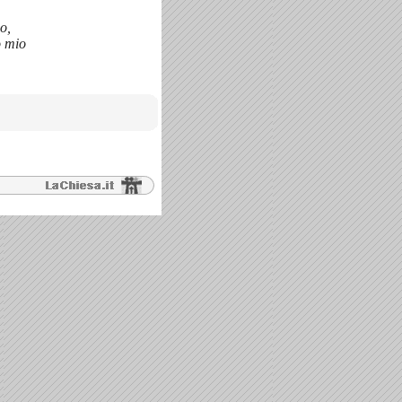
o,
o mio