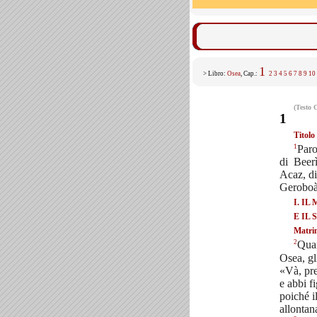
1
> Libro:
Osea
, Cap.:
2
3
4
5
6
7
8
9
10
(Testo 
1
Titolo
1
Paro
di Beer
Acaz, di
Geroboàm
I. I
E IL
Matrim
2
Quan
Osea, gl
«Và, pre
e abbi fi
poiché i
allontan