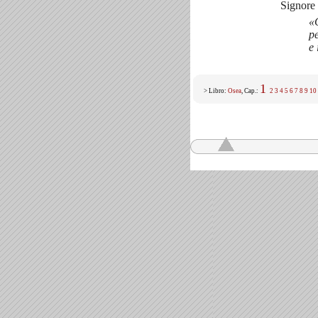
Signore 
«
pe
e 
1
> Libro:
Osea
, Cap.:
2
3
4
5
6
7
8
9
10