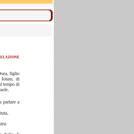
 RELAZIONE
sea, figlio
 Iotam, di
al tempo di
aele.
 parlare a
tuta,
irsi