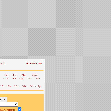
 1974
> La Bibbia TILC
Gdt
Est
1Mac
2Mac
Abac
Sof
Agg
Zacc
Mal
2Pt
1Gv
2Gv
3Gv
Gd
-
Ap
a N.Versetto: