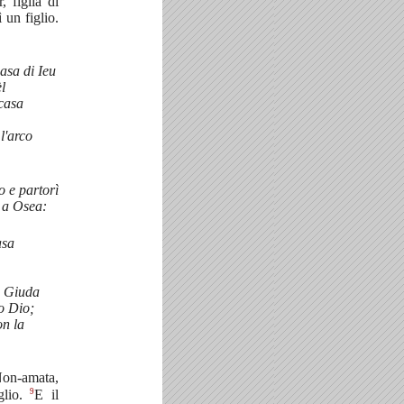
 figlia di
 un figlio.
asa di Ieu
l
 casa
l'arco
 e partorì
e a Osea:
asa
i Giuda
ro Dio;
on la
n-amata,
9
glio.
E il