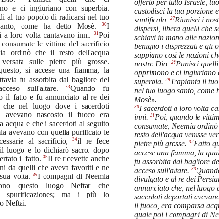
offerto per tutto Israele, tu
no e ci ingiuriano con superbia.
custodisci la tua porzione e
i al tuo popolo di radicarsi nel tuo
27
santificala.
Riunisci i nost
30
santo, come ha detto Mosè.
I
dispersi, libera quelli che 
31
i a loro volta cantavano inni.
Poi
schiavi in mano alle nazion
consumate le vittime del sacrificio
benigno i disprezzati e gli o
a ordinò che il resto dell'acqua
sappiano così le nazioni che
 versata sulle pietre più grosse.
28
nostro Dio.
Punisci quelli
questo, si accese una fiamma, la
opprimono e ci ingiuriano
ttavia fu assorbita dal bagliore del
29
superbia.
Trapianta il tu
33
cceso sull'altare.
Quando fu
nel tuo luogo santo, come 
o il fatto e fu annunciato al re dei
Mosè».
i che nel luogo dove i sacerdoti
30
I sacerdoti a loro volta c
ti avevano nascosto il fuoco era
31
inni.
Poi, quando le vitti
 acqua e che i sacerdoti al seguito
consumate, Neemia ordinò 
a avevano con quella purificato le
resto dell'acqua venisse ver
34
cessarie al sacrificio,
il re fece
32
pietre più grosse.
Fatto qu
il luogo e lo dichiarò sacro, dopo
accese una fiamma, la qual
35
rtato il fatto.
Il re ricevette anche
fu assorbita dal bagliore de
ni da quelli che aveva favoriti e ne
33
acceso sull'altare.
Quando 
36
 sua volta.
I compagni di Neemia
divulgato e al re dei Persia
rono questo luogo Neftar che
annunciato che, nel luogo 
ca spurificaziones; ma i più lo
sacerdoti deportati avevan
o Neftai.
il fuoco, era comparsa acq
quale poi i compagni di N