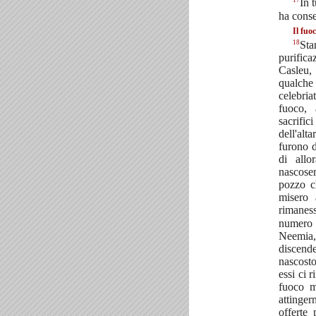
17
In 
ha conse
Il fuo
18
St
purifica
Casleu,
qualche
celebri
fuoco,
sacrific
dell'alt
furono d
di allo
nascose
pozzo c
misero 
rimanes
numero 
Neemia, 
discend
nascosto
essi ci 
fuoco m
attinger
offerte