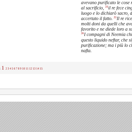
avevano purificato le cose 
34
al sacrificio,
il re fece cin
luogo e lo dichiarò sacro, 
35
accertato il fatto.
Il re ric
molti doni da quelli che av
favorito e ne diede loro a s
36
I compagni di Neemia c
questo liquido neftar, che s
purificazione; ma i più lo
nafta.
1
.:
2
3
4
5
6
7
8
9
10
11
12
13
14
15