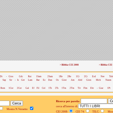
> Bibbia CEI 2008
> Bibbia CEI
Dt
-
Gios
Gdc
Rut
1Sam
2Sam
1Re
2Re
1Cr
2Cr
Esd
Nee
Tob
Sap
Sir
-
Is
Ger
Lam
Bar
Ez
Dan
Os
Gioe
Am
Abd
Gion
Mich
Naum
Rom
1Cor
2Cor
Gal
Ef
Fil
Col
1Ts
2Ts
1Tm
2Tm
Tit
Flm
Ebr
-
Giac
1Pt
Ricerca per parola:
cerca all'interno di
Mostra N.Versetto:
CEI 2008:
CEI 74:
TILC:
Mostr