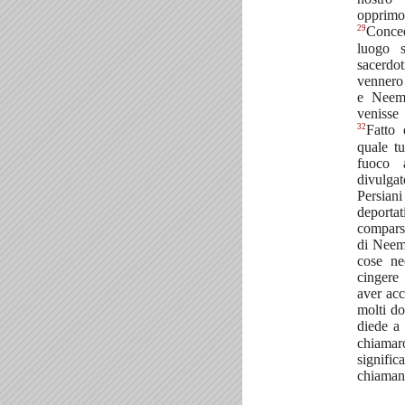
opprimo
29
Conced
luogo 
sacerdot
vennero 
e Neemi
venisse
32
Fatto 
quale tu
fuoco a
divulgat
Persian
deporta
comparsa
di Neemi
cose ne
cingere 
aver acce
molti do
diede a
chiama
signifi
chiaman