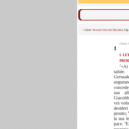
> Libro:
Secondo libro dei Maccabei
, Cap
(Testo 
1
I. L
PRIM
1
«Ai 
salute.
Gerusal
augur
conceder
sua al
Giacobbe
voi volo
deside
pronto;
la sua l
5
pace.
E