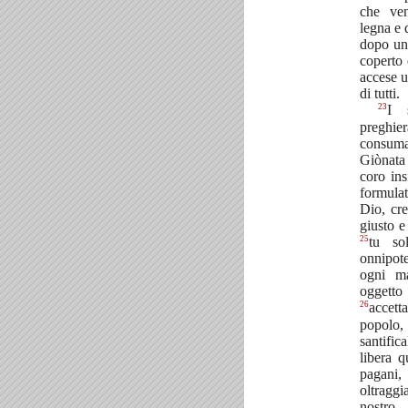
che ven
legna e 
dopo un 
coperto 
accese u
di tutti.
23
I 
preghie
consumat
Giònata 
coro in
formulat
Dio, cre
giusto e
25
tu so
onnipote
ogni ma
oggetto
26
accetta
popolo
santifi
libera 
pagani, 
oltraggi
nostr