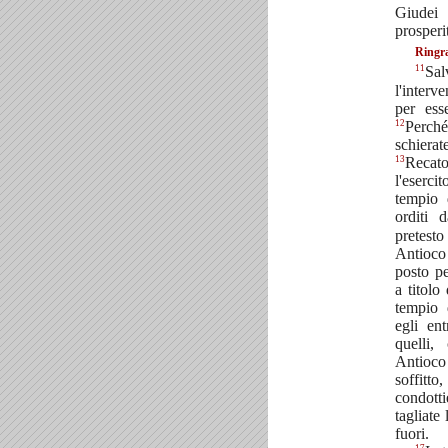
Giudei
prosperi
Ringra
11
Sa
l'inter
per esse
12
Perché
schierate
13
Recato
l'eserci
tempio 
orditi 
pretest
Antioco 
posto p
a titolo
tempio 
egli en
quelli,
Antioc
soffitto
condotti
tagliate 
fuori.