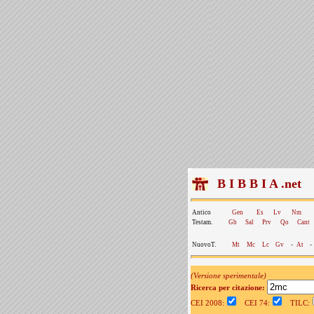
B I B B I A .net
Antico
Gen
Es
Lv
Nm
Testam.
Gb
Sal
Prv
Qo
Cant
NuovoT.
Mt
Mc
Lc
Gv
-
At
-
(Versione sperimentale)
Ricerca per citazione:
CEI 2008:
CEI 74:
TILC: