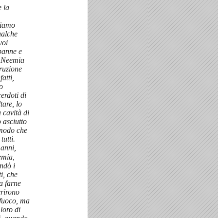
 la
biamo
ualche
voi
apanne e
o Neemia
truzione
fatti,
o
cerdoti di
tare, lo
 cavità di
 asciutto
n modo che
tutti.
anni,
emia,
andò i
i, che
a farne
erirono
 fuoco, ma
loro di