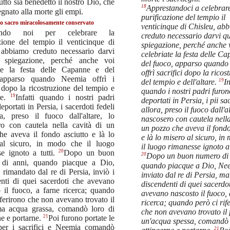
tutto sia benedetto il nostro Dio, che
18
Apprestandoci a celebrare
gnato alla morte gli empi.
purificazione del tempio il
co sacro miracolosamente conservato
venticinque di Chisleu, ab
ando noi per celebrare la
creduto necessario darvi q
zione del tempio il venticinque di
spiegazione, perché anche 
 abbiamo creduto necessario darvi
celebriate la festa delle C
 spiegazione, perché anche voi
del fuoco, apparso quand
ate la festa delle Capanne e del
offrì sacrifici dopo la ricos
 apparso quando Neemia offrì i
19
del tempio e dell'altare.
In
i dopo la ricostruzione del tempio e
quando i nostri padri furon
19
are.
Infatti quando i nostri padri
deportati in Persia, i pii sa
eportati in Persia, i sacerdoti fedeli
allora, preso il fuoco dall'al
ra, preso il fuoco dall'altare, lo
nascosero con cautela nella
ro con cautela nella cavità di un
un pozzo che aveva il fondo
he aveva il fondo asciutto e là lo
e là lo misero al sicuro, i
al sicuro, in modo che il luogo
il luogo rimanesse ignoto a 
20
se ignoto a tutti.
Dopo un buon
20
Dopo un buon numero di 
di anni, quando piacque a Dio,
quando piacque a Dio, Ne
rimandato dal re di Persia, inviò i
inviato dal re di Persia, m
enti di quei sacerdoti che avevano
discendenti di quei sacerdot
 il fuoco, a farne ricerca; quando
avevano nascosto il fuoco, 
riferirono che non avevano trovato il
ricerca; quando però ci rif
a acqua grassa, comandò loro di
che non avevano trovato il
21
ne e portarne.
Poi furono portate le
un'acqua spessa, comandò 
 per i sacrifici e Neemia comandò
21