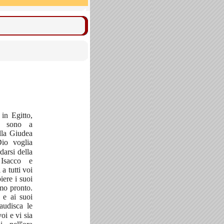
 in Egitto,
he sono a
lla Giudea
io voglia
darsi della
Isacco e
a tutti voi
iere i suoi
imo pronto.
 e ai suoi
audisca le
oi e vi sia