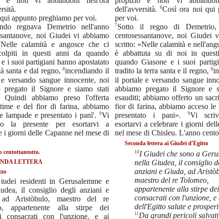
io e non vi abbandoni nell'ora
propizio e non vi abbandoni
rsità.
6
dell'avversità.
Così ora noi qui
qui appunto preghiamo per voi.
per voi.
7
ndo regnava Demetrio nell'anno
Sotto il regno di Demetrio, 
ssantanove, noi Giudei vi abbiamo
centosessantanove, noi Giudei 
: 'Nelle calamità e angosce che ci
scritto: «Nelle calamità e nell'angu
olpiti in questi anni da quando
è abbattuta su di noi in quest
e i suoi partigiani hanno apostatato
quando Giasone e i suoi partig
8
8
ttà santa e dal regno,
incendiando il
tradito la terra santa e il regno,
i
 e versando sangue innocente, noi
il portale e versando sangue inn
 pregato il Signore e siamo stati
abbiamo pregato il Signore e s
i. Quindi abbiamo preso l'offerta
esauditi; abbiamo offerto un sacri
ttime e del fior di farina, abbiamo
fior di farina, abbiamo acceso l
9
9
e lampade e presentato i panì'.
Vi
presentato i pani».
Vi scri
mo la presente per esortarvi a
esortarvi a celebrare i giorni de
e i giorni delle Capanne nel mese di
nel mese di Chisleu. L'anno cento
Seconda lettera ai Giudei d'Egitto
 centottantotto.
10
I Giudei che sono a Ger
NDA LETTERA
nella Giudea, il consiglio d
anziani e Giuda, ad Aristò
zzo
maestro del re Tolomeo,
iudei residenti in Gerusalemme e
appartenente alla stirpe dei
udea, il consiglio degli anziani e
consacrati con l'unzione, e
 ad Aristòbulo, maestro del re
dell'Egitto salute e prosperi
, appartenente alla stirpe dei
11
Da grandi pericoli salvat
ti consacrati con l'unzione, e ai