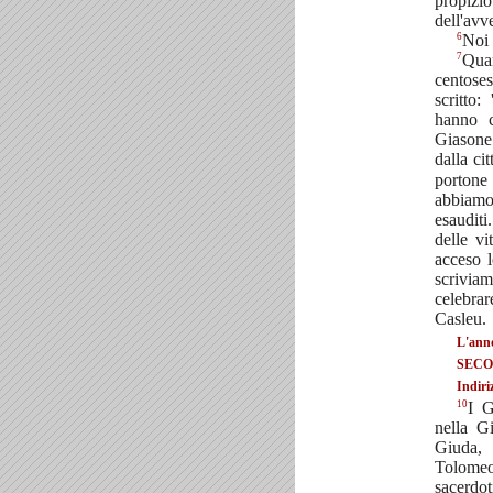
propiz
dell'avve
6
Noi 
7
Qua
centose
scritto
hanno c
Giasone 
dalla ci
portone
abbiamo
esaudit
delle vi
acceso l
scrivia
celebrar
Casleu.
L'anno
SECO
Indiri
10
I G
nella Gi
Giuda,
Tolomeo
sacerdo