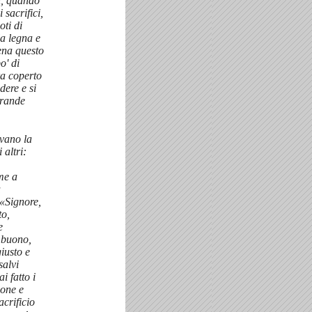
i, quando
 sacrifici,
ti di
la legna e
na questo
o' di
ra coperto
dere e si
grande
evano la
 altri:
me a
a
«Signore,
to,
e
e buono,
giusto e
salvi
i fatto i
ione e
acrificio