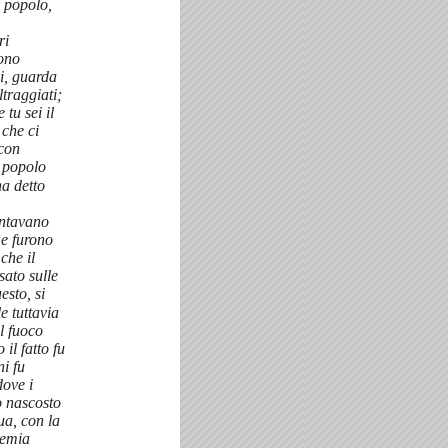
o popolo,
ri
sono
i, guarda
ltraggiati;
 tu sei il
 che ci
 con
o popolo
ha detto
antavano
me furono
che il
sato sulle
esto, si
e tuttavia
l fuoco
il fatto fu
ni fu
dove i
o nascosto
ua, con la
eemia