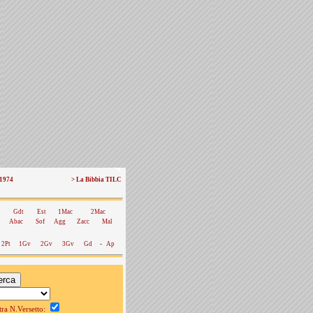
 1974
> La Bibbia TILC
Gdt
Est
1Mac
2Mac
Abac
Sof
Agg
Zacc
Mal
2Pt
1Gv
2Gv
3Gv
Gd
-
Ap
a N.Versetto: