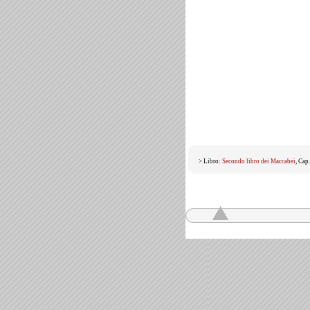
> Libro:
Secondo libro dei Maccabei
, Cap