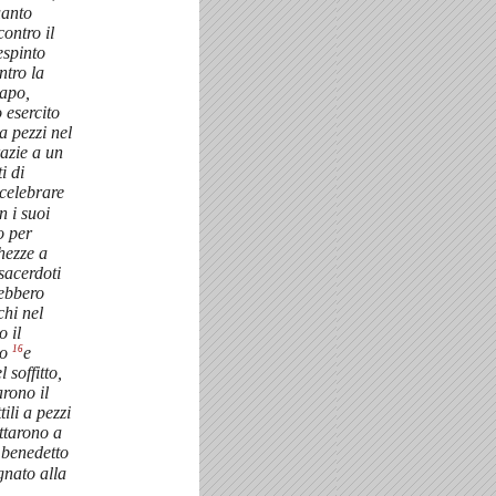
uanto
ontro il
espinto
ntro la
capo,
o esercito
 a pezzi nel
azie a un
i di
 celebrare
n i suoi
o per
hezze a
sacerdoti
 ebbero
chi nel
o il
16
co
e
 soffitto,
arono il
tili a pezzi
ettarono a
a benedetto
gnato alla