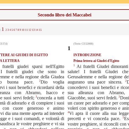
Secondo libro dei Maccabei
1
.:
2
3
4
5
6
7
8
9
10
11
12
13
14
15
CEI74)
(Testo CEI2008)
1
ETTERE AI GIUDEI DI EGITTO
INTRODUZIONE
A LETTERA
Prima lettera ai Giudei d'Egitto
1
fratelli giudei sparsi nell'Egitto
Ai fratelli Giudei dimoranti
 I fratelli giudei che sono in
salute! I fratelli Giudei c
emme e nella regione della Giudea
Gerusalemme e nella regione de
2
2
ano buona pace.
Dio voglia
augurano una pace sincera.
D
vi i suoi benefici e ricordarsi della
concedervi i suoi benefici e ricor
leanza con Abramo, Isacco e
sua alleanza con Abramo, 
3
3
 suoi servi fedeli;
conceda a tutti
Giacobbe, suoi servi fedeli.
Doni 
ntà di adorarlo e di compiere i suoi
un cuore per adorarlo e per comp
ri con cuore generoso e animo
voleri con spirito generoso e an
4
4
vi dia una mente aperta ad intender
Vi apra il cuore alla sua legge
egge e i suoi comandi, e volontà di
5
precetti e vi conceda pace.
Es
saudisca le vostre preghiere e vi sia
vostre preghiere, si riconcili con v