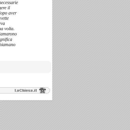
necessarie
gere il
dopo aver
evette
eva
ua volta.
hiamarono
ignifica
 chiamano