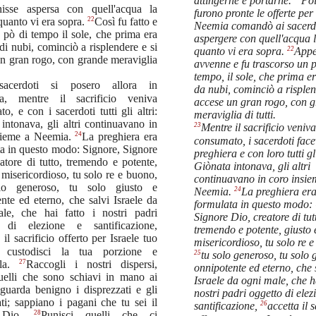
attingerne e portarne.
Po
isse aspersa con quell'acqua la
furono pronte le offerte per i
22
quanto vi era sopra.
Così fu fatto e
Neemia comandò ai sacerdo
pò di tempo il sole, che prima era
aspergere con quell'acqua 
di nubi, cominciò a risplendere e si
22
quanto vi era sopra.
Appe
n gran rogo, con grande meraviglia
avvenne e fu trascorso un p
tempo, il sole, che prima e
sacerdoti si posero allora in
da nubi, cominciò a risplen
ra, mentre il sacrificio veniva
accese un gran rogo, con 
o, e con i sacerdoti tutti gli altri:
meraviglia di tutti.
intonava, gli altri continuavano in
23
Mentre il sacrificio veniva
24
sieme a Neemia.
La preghiera era
consumato, i sacerdoti fac
a in questo modo: Signore, Signore
preghiera e con loro tutti gli
atore di tutto, tremendo e potente,
Giònata intonava, gli altri
 misericordioso, tu solo re e buono,
continuavano in coro insie
lo generoso, tu solo giusto e
24
Neemia.
La preghiera er
nte ed eterno, che salvi Israele da
formulata in questo modo: 
le, che hai fatto i nostri padri
Signore Dio, creatore di tut
 di elezione e santificazione,
tremendo e potente, giusto 
 il sacrificio offerto per Israele tuo
misericordioso, tu solo re 
, custodisci la tua porzione e
25
tu solo generoso, tu solo 
27
cala.
Raccogli i nostri dispersi,
onnipotente ed eterno, che 
quelli che sono schiavi in mano ai
Israele da ogni male, che ha
guarda benigno i disprezzati e gli
nostri padri oggetto di elez
ati; sappiano i pagani che tu sei il
26
santificazione,
accetta il s
28
o Dio.
Punisci quelli che ci