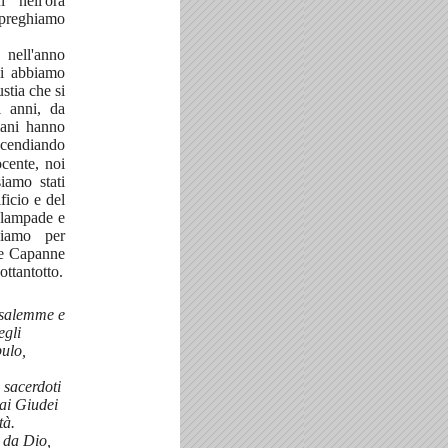
 nell'ora
 preghiamo
nell'anno
vi abbiamo
stia che si
i anni, da
iani hanno
ncendiando
ocente, noi
iamo stati
ficio e del
e lampade e
viamo per
lle Capanne
ottantotto.
usalemme e
egli
bulo,
 sacerdoti
 ai Giudei
tà.
i da Dio,