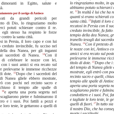
lo ringraziamo molto, in q
 dimoranti in Egitto, salute e
abbiamo potuto schierarci c
tà.
12
re.
In realtà è lui che ha r
ziamento per il castigo di Antioco
quanti si erano schierati co
lvati da grandi pericoli per
13
santa città.
Infatti il loro 
vento di Dio, lo ringraziamo molto
recatosi in Persia con il su
rci potuti schierare contro il re.
creduto invincibile, fu fatto
 egli stesso ha respinto le forze
tempio della dea Nanea, gr
 contro la santa città.
tranello tesogli dai sacerdot
si in Persia, il loro capo e con lui
14
Nanea.
Con il pretesto di
to creduto invincibile, fu ucciso nel
le nozze con lei, Antioco co
della dea Nanea, per gli inganni
amici si era recato sul post
14
dai sacerdoti di Nanea.
Con il
prelevarne le immense ricc
o di celebrare le nozze con lei,
15
titolo di dote.
Dopo che i 
con i suoi amici si era recato sul
del tempio di Nanea gliele
er prelevarne le immense ricchezze
mostrate, egli entrò con po
15
 di dote.
Dopo che i sacerdoti del
recinto sacro e quelli, chius
di Nanea gliele ebbero mostrate,
tempio alle spalle di Antio
trò con pochi nel recinto sacro e
aperta una porta segreta nel
 chiuso il tempio alle spalle di
scagliarono pietre e fulmin
16
o
e aperta una porta segreta nel
condottiero e i suoi. Poi, fat
, scagliarono pietre e fulminarono il
e tagliate le loro teste, le g
ero e i suoi. Poi fattili a pezzi e
17
quelli di fuori.
In tutto si
le loro teste, le gettarono a quelli di
il nostro Dio, che ha conse
morte i sacrileghi.