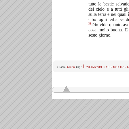
tutte le bestie selvati
del cielo e a tutti gl
sulla terra e nei quali 
cibo ogni erba verd
31
Dio vide quanto avev
cosa molto buona. E 
sesto giorno.
1
> Libro:
Genesi
, Cap.:
2
3
4
5
6
7
8
9
10
11
12
13
14
15
16
1