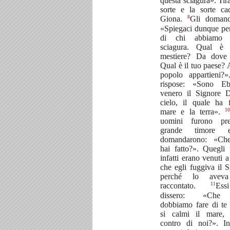
questa sciagura». Tir
sorte e la sorte c
8
Giona.
Gli domand
«Spiegaci dunque pe
di chi abbiamo 
sciagura. Qual è 
mestiere? Da dove 
Qual è il tuo paese? 
popolo appartieni?
rispose: «Sono E
venero il Signore 
cielo, il quale ha f
10
mare e la terra».
uomini furono pr
grande timore 
domandarono: «Ch
hai fatto?». Quegli
infatti erano venuti a
che egli fuggiva il S
perché lo aveva
11
raccontato.
Ess
dissero: «Che
dobbiamo fare di te
si calmi il mare,
contro di noi?». Inf