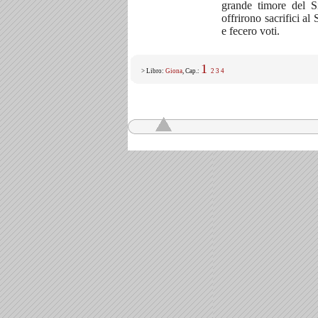
grande timore del S
offrirono sacrifici al
e fecero voti.
1
> Libro:
Giona
, Cap.:
2
3
4