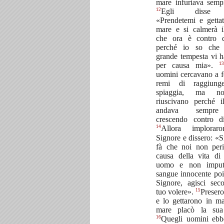
mare infuriava semp
12
Egli disse 
«Prendetemi e getta
mare e si calmerà 
che ora è contro d
perché io so che 
grande tempesta vi h
13
per causa mia».
uomini cercavano a f
remi di raggiung
spiaggia, ma n
riuscivano perché 
andava sempr
crescendo contro d
14
Allora implorar
Signore e dissero: «S
fà che noi non per
causa della vita di
uomo e non imputa
sangue innocente poi
Signore, agisci sec
15
tuo volere».
Preser
e lo gettarono in ma
mare placò la sua 
16
Quegli uomini ebb