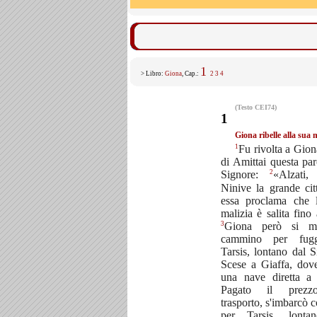
1
> Libro:
Giona
, Cap.:
2
3
4
(Testo CEI74)
1
Giona ribelle alla sua 
1
Fu rivolta a Giona
di Amittai questa par
2
Signore:
«Alzati
Ninive la grande cit
essa proclama che 
malizia è salita fino
3
Giona però si m
cammino per fug
Tarsis, lontano dal S
Scese a Giaffa, dov
una nave diretta a 
Pagato il prezz
trasporto, s'imbarcò c
per Tarsis, lonta