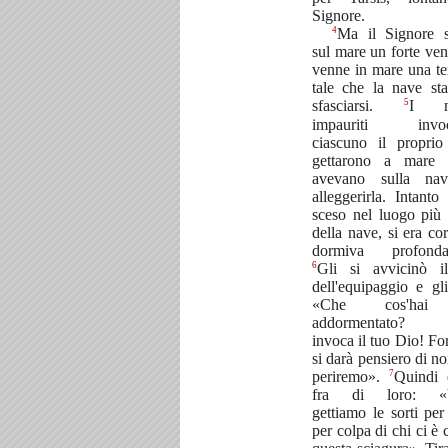
Signore.
4
Ma il Signore s
sul mare un forte ven
venne in mare una t
tale che la nave st
5
sfasciarsi.
I ma
impauriti invoc
ciascuno il propri
gettarono a mare 
avevano sulla na
alleggerirla. Intanto
sceso nel luogo più 
della nave, si era cor
dormiva profonda
6
Gli si avvicinò i
dell'equipaggio e gli
«Che cos'hai
addormentato? A
invoca il tuo Dio! Fo
si darà pensiero di no
7
periremo».
Quindi 
fra di loro: «V
gettiamo le sorti per
per colpa di chi ci è 