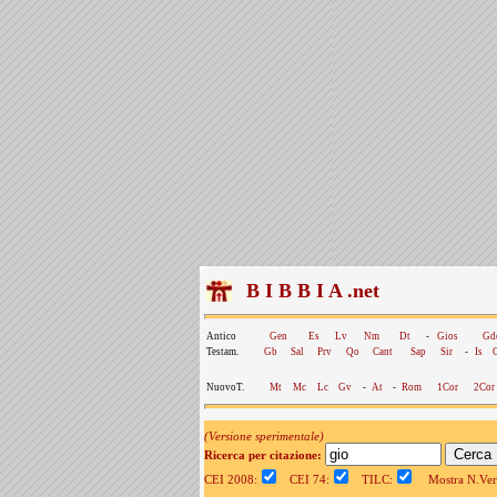
B I B B I A .net
Antico
Gen
Es
Lv
Nm
Dt
-
Gios
Gd
Testam.
Gb
Sal
Prv
Qo
Cant
Sap
Sir
-
Is
NuovoT.
Mt
Mc
Lc
Gv
-
At
-
Rom
1Cor
2Cor
(Versione sperimentale)
Ricerca per citazione:
CEI 2008:
CEI 74:
TILC:
Mostra N.Vers