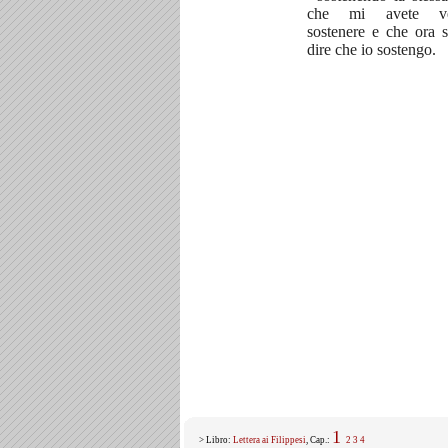
che mi avete ve
sostenere e che ora s
dire che io sostengo.
1
> Libro:
Lettera ai Filippesi
, Cap.:
2
3
4