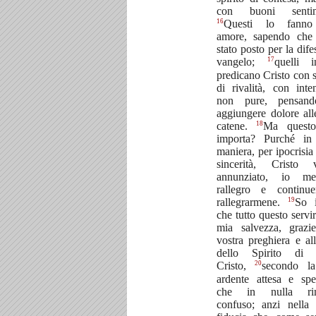
con buoni sentim
16
Questi lo fanno
amore, sapendo che
stato posto per la dife
17
vangelo;
quelli i
predicano Cristo con s
di rivalità, con inte
non pure, pensan
aggiungere dolore al
18
catene.
Ma quest
importa? Purché in
maniera, per ipocrisia
sincerità, Cristo 
annunziato, io m
rallegro e continu
19
rallegrarmene.
So i
che tutto questo servir
mia salvezza, grazie
vostra preghiera e all
dello Spirito di
20
Cristo,
secondo l
ardente attesa e spe
che in nulla rim
confuso; anzi nella 