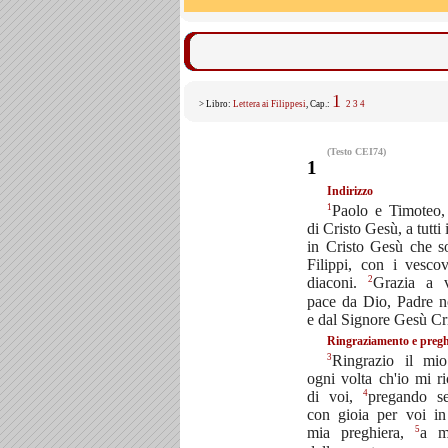
1
> Libro:
Lettera ai Filippesi
, Cap.:
2
3
4
(Testo CEI74)
1
Indirizzo
1
Paolo e Timoteo, 
di Cristo Gesù, a tutti 
in Cristo Gesù che s
Filippi, con i vesco
2
diaconi.
Grazia a 
pace da Dio, Padre n
e dal Signore Gesù Cri
Ringraziamento e pregh
3
Ringrazio il mi
ogni volta ch'io mi r
4
di voi,
pregando s
con gioia per voi in
5
mia preghiera,
a m