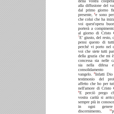
della vostra coopera
alla diffusione del v
dal primo giorno fi
6
presente,
e sono per
che colui che ha inizi
voi quest'opera buon
porterà a compimento
al giorno di Cristo 
7
E' giusto, del resto, 
pensi questo di tutt
perché vi porto nel 
voi che siete tutti par
della grazia che mi è
concessa sia nelle c
sia nella difesa 
consolidamento
8
vangelo.
Infatti Di
testimonio del pro
affetto che ho per tut
nell'amore di Cristo
9
E perciò prego c
vostra carità si arric
sempre più in conosc
in ogni gener
10
discernimento,
p