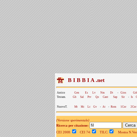
B I B B I A .net
Antico
Gen
Es
Lv
Nm
Dt
-
Gios
Gd
Testam.
Gb
Sal
Prv
Qo
Cant
Sap
Sir
-
Is
NuovoT.
Mt
Mc
Lc
Gv
-
At
-
Rom
1Cor
2Cor
(Versione sperimentale)
Ricerca per citazione:
CEI 2008:
CEI 74:
TILC:
Mostra N.Vers