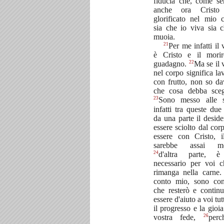
fiducia che, come se
anche ora Cristo
glorificato nel mio 
sia che io viva sia 
muoia.
21
Per me infatti il 
è Cristo e il mori
22
guadagno.
Ma se il 
nel corpo significa la
con frutto, non so d
che cosa debba scegl
23
Sono messo alle st
infatti tra queste due
da una parte il deside
essere sciolto dal cor
essere con Cristo, i
sarebbe assai me
24
d'altra parte, 
necessario per voi c
rimanga nella carne
conto mio, sono con
che resterò e contin
essere d'aiuto a voi tut
il progresso e la gioia
26
vostra fede,
perc