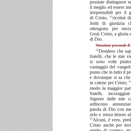
possiate distinguere 
il meglio ed essere int
irreprensibili per il 
11
di Cristo,
ricolmi d
frutti di giustizia 
ottengono per mez
Gesù Cristo, a gloria 
di Dio.
Situazione personale di
12
Desidero che sap
fratelli, che le mie v
si sono volte piutto
vantaggio del vangel
punto che in tutto il pr
e dovunque si sa che
1
in catene per Cristo;
modo la maggior part
fratelli, incoraggia
Signore dalle mie ca
ardiscono annunzia
parola di Dio con ma
zelo e senza timore a
15
Alcuni, è vero, pre
Cristo anche per inv
spirito di contesa, ma