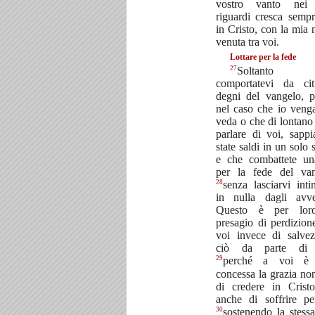
vostro vanto nei
riguardi cresca semp
in Cristo, con la mia
venuta tra voi.
Lottare per la fede
27
Soltanto 
comportatevi da citt
degni del vangelo, p
nel caso che io veng
veda o che di lontano
parlare di voi, sapp
state saldi in un solo s
e che combattete un
per la fede del van
28
senza lasciarvi inti
in nulla dagli avver
Questo è per lor
presagio di perdizion
voi invece di salvez
ciò da parte di 
29
perché a voi è 
concessa la grazia no
di credere in Crist
anche di soffrire pe
30
sostenendo la stessa