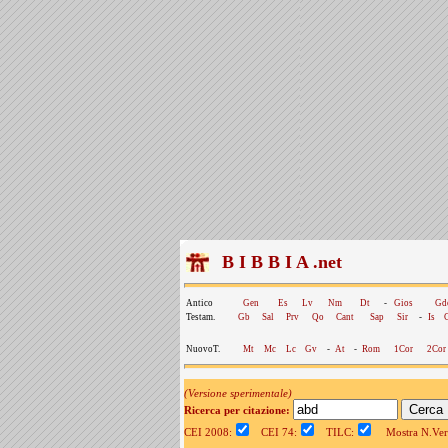
B I B B I A .net
Antico
Gen
Es
Lv
Nm
Dt
-
Gios
Gd
Testam.
Gb
Sal
Prv
Qo
Cant
Sap
Sir
-
Is
NuovoT.
Mt
Mc
Lc
Gv
-
At
-
Rom
1Cor
2Cor
(Versione sperimentale)
Ricerca per citazione:
CEI 2008:
CEI 74:
TILC:
Mostra N.Vers