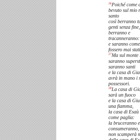
16
Poiché come a
bevuto sul mio
santo
così berranno tu
genti senza fine,
berranno e
tracanneranno:
e saranno come
fossero mai stati
17
Ma sul monte 
saranno supersti
saranno santi
e la casa di Gi
avrà in mano i 
possessori.
18
La casa di Gi
sarà un fuoco
e la casa di Gi
una fiamma,
la casa di Esaù
come paglia:
la bruceranno e
consumeranno,
non scamperà 
della casa di E