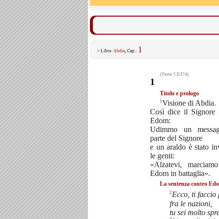
1
> Libro:
Abdia
, Cap.:
(Testo CEI74)
1
Titolo e prologo
1
Visione di Abdia.
Così dice il Signore
Edom:
Udimmo un messag
parte del Signore
e un araldo è stato in
le genti:
«Alzatevi, marciamo
Edom in battaglia».
La sentenza contro Ed
2
Ecco, ti faccio
fra le nazioni,
tu sei molto spr