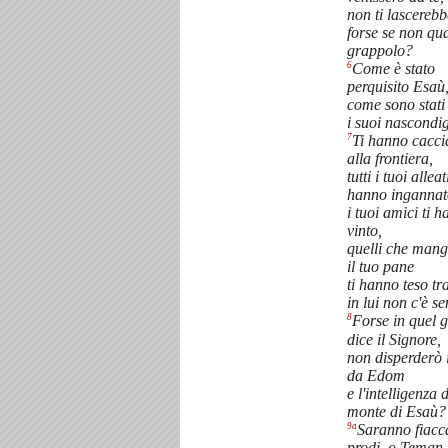
non ti lascereb
forse se non qu
grappolo?
6
Come è stato
perquisito Esaù
come sono stati
i suoi nascondig
7
Ti hanno cacci
alla frontiera,
tutti i tuoi alleati
hanno ingannat
i tuoi amici ti 
vinto,
quelli che man
il tuo pane
ti hanno teso tra
in lui non c'è s
8
Forse in quel g
dice il Signore,
non disperderò 
da Edom
e l'intelligenza 
monte di Esaù?
9a
Saranno fiacca
prodi, o Teman,