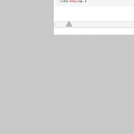
1
> Libro:
Abdia
, Cap.: