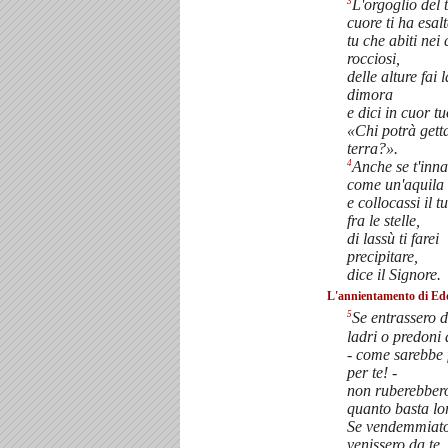
3
L'orgoglio del 
cuore ti ha esalt
tu che abiti nei
rocciosi,
delle alture fai 
dimora
e dici in cuor tu
«Chi potrà gett
terra?».
4
Anche se t'inna
come un'aquila
e collocassi il t
fra le stelle,
di lassù ti farei
precipitare,
dice il Signore.
L'annientamento di E
5
Se entrassero d
ladri o predoni 
- come sarebbe f
per te! -
non ruberebber
quanto basta lo
Se vendemmiato
venissero da te,