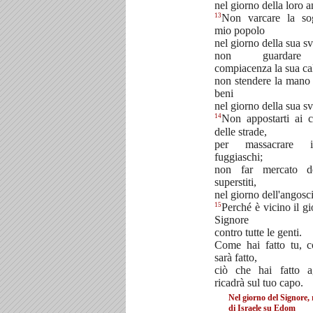
nel giorno della loro a
13
Non varcare la sog
mio popolo
nel giorno della sua s
non guardar
compiacenza la sua ca
non stendere la mano 
beni
nel giorno della sua s
14
Non appostarti ai c
delle strade,
per massacrare 
fuggiaschi;
non far mercato d
superstiti,
nel giorno dell'angosci
15
Perché è vicino il g
Signore
contro tutte le genti.
Come hai fatto tu, c
sarà fatto,
ciò che hai fatto ag
ricadrà sul tuo capo.
Nel giorno del Signore, 
di Israele su Edom