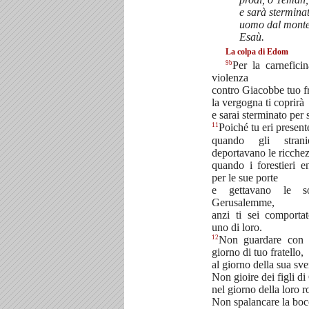
e sarà stermina
uomo dal monte
Esaù.
La colpa di Edom
9b
Per la carnefic
violenza
contro Giacobbe tuo fr
la vergogna ti coprirà
e sarai sterminato per
11
Poiché tu eri present
quando gli stran
deportavano le ricchez
quando i forestieri e
per le sue porte
e gettavano le s
Gerusalemme,
anzi ti sei comport
uno di loro.
12
Non guardare con g
giorno di tuo fratello,
al giorno della sua sve
Non gioire dei figli d
nel giorno della loro r
Non spalancare la boc