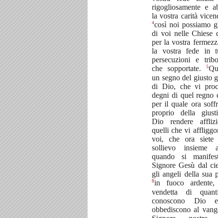
rigogliosamente e 
la vostra carità vicen
4
così noi possiamo gl
di voi nelle Chiese 
per la vostra fermezz
la vostra fede in t
persecuzioni e tribo
5
che sopportate.
Qu
un segno del giusto g
di Dio, che vi pro
degni di quel regno 
per il quale ora soff
proprio della giust
Dio rendere affliz
quelli che vi affligg
voi, che ora siete af
sollievo insieme 
quando si manifest
Signore Gesù dal ci
gli angeli della sua 
8
in fuoco ardente,
vendetta di quan
conoscono Dio 
obbediscono al vang