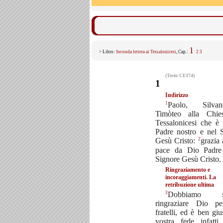
1
> Libro:
Seconda lettera ai Tessalonicesi
, Cap.:
2
3
(Testo CEI74)
1
Indirizzo
1
Paolo, Silv
Timòteo alla Chie
Tessalonicesi che è
Padre nostro e nel 
2
Gesù Cristo:
grazia 
pace da Dio Padre
Signore Gesù Cristo.
Ringraziamento e
incoraggiamenti. La
retribuzione ultima
3
Dobbiamo s
ringraziare Dio pe
fratelli, ed è ben giu
vostra fede infatti