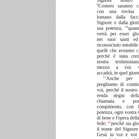
Signore nostro 
9
Costoro saranno ca
con una rovina e
lontano dalla facc
Signore e dalla glori
10
sua potenza,
quan
verrà per esser glor
nei suoi santi ed
riconosciuto mirabile 
quelli che avranno c
perché è stata cre
nostra testimonia
mezzo a voi. Q
accadrà, in quel giorn
11
Anche per q
preghiamo di conti
voi, perché il nostro
renda degni del
chiamata e po
compimento, con 
potenza, ogni vostra 
di bene e l'opera dell
12
fede;
perché sia glo
il nome del Signore
Gesù in voi e voi 