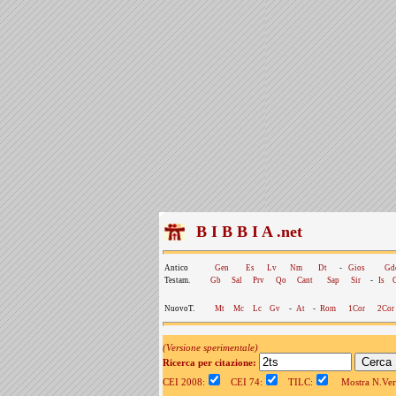
B I B B I A .net
Antico
Gen
Es
Lv
Nm
Dt
-
Gios
Gd
Testam.
Gb
Sal
Prv
Qo
Cant
Sap
Sir
-
Is
NuovoT.
Mt
Mc
Lc
Gv
-
At
-
Rom
1Cor
2Cor
(Versione sperimentale)
Ricerca per citazione:
CEI 2008:
CEI 74:
TILC:
Mostra N.Vers