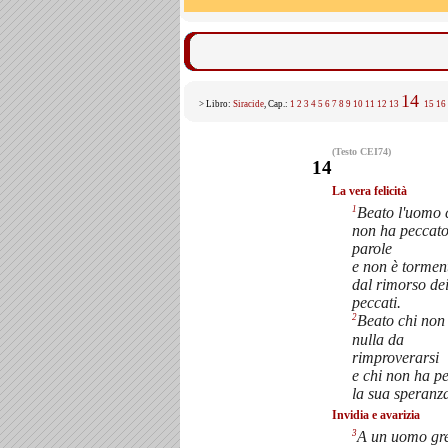
14
> Libro:
Siracide
, Cap.:
1
2
3
4
5
6
7
8
9
10
11
12
13
15
16
(Testo CEI74)
14
La vera felicità
1
Beato l'uomo 
non ha peccato
parole
e non è tormen
dal rimorso de
peccati.
2
Beato chi non
nulla da
rimproverarsi
e chi non ha p
la sua speranz
Invidia e avarizia
3
A un uomo gre