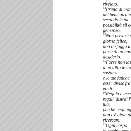
rivelato.
13
Prima di mori
del bene all'am
secondo le tue
possibilità sii c
generoso.
14
Non privarti 
giorno felice;
non ti sfugga 
parte di un bu
desiderio.
15
Forse non las
a un altro le tu
sostanze
e le tue fatiche
esser divise fra
eredi?
16
Regala e acce
regali, distrai 
tua,
perché negli inf
non c'è gioia d
ricercare.
17
Ogni corpo
invecchia com