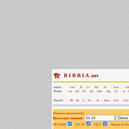
B I B B I A .net
Antico
Gen
Es
Lv
Nm
Dt
-
Gios
Gd
Testam.
Gb
Sal
Prv
Qo
Cant
Sap
Sir
-
Is
NuovoT.
Mt
Mc
Lc
Gv
-
At
-
Rom
1Cor
2Cor
(Versione sperimentale)
Ricerca per citazione:
CEI 2008:
CEI 74:
TILC:
Mostra N.Vers