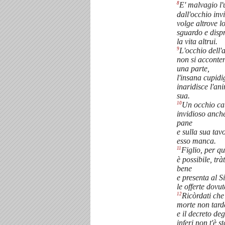
8
E' malvagio l
dall'occhio inv
volge altrove l
sguardo e disp
la vita altrui.
9
L'occhio dell'
non si acconten
una parte,
l'insana cupidi
inaridisce l'an
sua.
10
Un occhio cat
invidioso anch
pane
e sulla sua tav
esso manca.
11
Figlio, per qu
è possibile, tràt
bene
e presenta al S
le offerte dovut
12
Ricòrdati che
morte non tard
e il decreto deg
inferi non t'è s