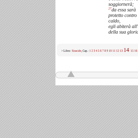
soggiornerà;
27
da essa sarà
protetto contro 
caldo,
egli abiterà al
della sua glori
14
> Libro:
Siracide
, Cap.:
1
2
3
4
5
6
7
8
9
10
11
12
13
15
16