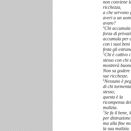
non conviene l
ricchezza,
a che servono g
averi a un uo
avaro?
4
Chi accumula
forza di privaz
accumula per al
con i suoi beni
festa gli estrane
5
Chi è cattivo 
stesso con chi s
mostrerà buon
Non sa godere 
sue ricchezze.
6
Nessuno è peg
di chi tormenta
stesso;
questa è la
ricompensa del
malizia.
7
Se fa il bene, l
per distrazione
ma alla fine m
la sua malizia.