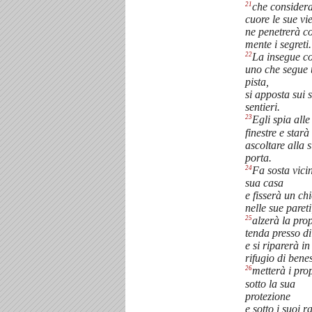
21
che considera
cuore le sue vie
ne penetrerà c
mente i segreti.
22
La insegue c
uno che segue
pista,
si apposta sui 
sentieri.
23
Egli spia alle
finestre e starà
ascoltare alla 
porta.
24
Fa sosta vici
sua casa
e fisserà un ch
nelle sue pareti
25
alzerà la pro
tenda presso di
e si riparerà in
rifugio di bene
26
metterà i prop
sotto la sua
protezione
e sotto i suoi r