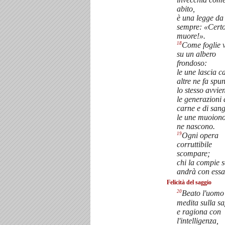
abito,
è una legge da
sempre: «Certo
muore!».
18
Come foglie v
su un albero
frondoso:
le une lascia c
altre ne fa spun
lo stesso avvie
le generazioni 
carne e di san
le une muoiono,
ne nascono.
19
Ogni opera
corruttibile
scompare;
chi la compie s
andrà con essa
Felicità del saggio
20
Beato l'uomo
medita sulla s
e ragiona con
l'intelligenza,