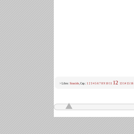
12
> Libro:
Siracide
, Cap.:
1
2
3
4
5
6
7
8
9
10
11
13
14
15
16