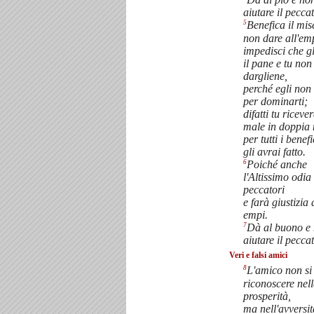
aiutare il pecca
5
Benefica il mis
non dare all'em
impedisci che g
il pane e tu non
dargliene,
perché egli non 
per dominarti;
difatti tu ricever
male in doppia
per tutti i benef
gli avrai fatto.
6
Poiché anche
l'Altissimo odia 
peccatori
e farà giustizia 
empi.
7
Dà al buono e
aiutare il pecca
Veri e falsi amici
8
L'amico non si
riconoscere nel
prosperità,
ma nell'avversit