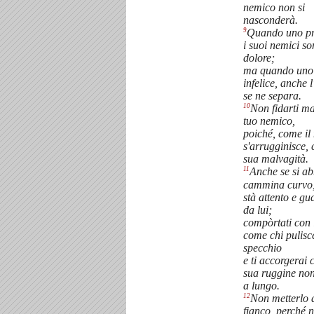
nemico non si
nasconderà.
9
Quando uno pr
i suoi nemici so
dolore;
ma quando uno
infelice, anche 
se ne separa.
10
Non fidarti ma
tuo nemico,
poiché, come il
s'arrugginisce, 
sua malvagità.
11
Anche se si ab
cammina curvo
stà attento e gu
da lui;
compòrtati con 
come chi pulisc
specchio
e ti accorgerai 
sua ruggine non
a lungo.
12
Non metterlo a
fianco, perché n