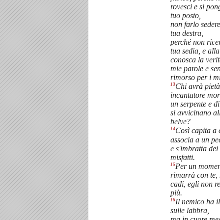
rovesci e si pon
tuo posto,
non farlo sedere
tua destra,
perché non ricer
tua sedia, e alla
conosca la verit
mie parole e se
rimorso per i mi
13
Chi avrà pietà
incantatore mo
un serpente e di
si avvicinano al
belve?
14
Così capita a c
associa a un pe
e s'imbratta dei
misfatti.
15
Per un momen
rimarrà con te,
cadi, egli non 
più.
16
Il nemico ha i
sulle labbra,
ma in cuore med