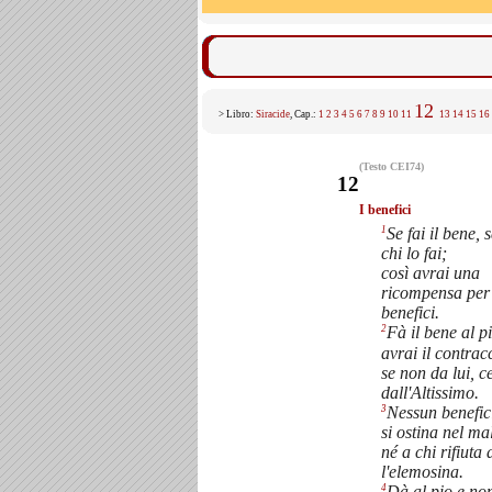
12
> Libro:
Siracide
, Cap.:
1
2
3
4
5
6
7
8
9
10
11
13
14
15
16
(Testo CEI74)
12
I benefici
1
Se fai il bene, 
chi lo fai;
così avrai una
ricompensa per 
benefici.
2
Fà il bene al p
avrai il contra
se non da lui, c
dall'Altissimo.
3
Nessun benefic
si ostina nel ma
né a chi rifiuta 
l'elemosina.
4
Dà al pio e no