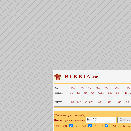
B I B B I A .net
Antico
Gen
Es
Lv
Nm
Dt
-
Gios
Gd
Testam.
Gb
Sal
Prv
Qo
Cant
Sap
Sir
-
Is
NuovoT.
Mt
Mc
Lc
Gv
-
At
-
Rom
1Cor
2Cor
(Versione sperimentale)
Ricerca per citazione:
CEI 2008:
CEI 74:
TILC:
Mostra N.Vers