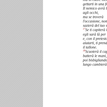
gettarti in una f
Il nemico avrà 
agli occhi,
ma se troverà
l'occasione, non
sazierà del tuo 
17
Se ti capiterà 
egli sarà là per
e, con il pretest
aiutarti, ti pren
il tallone.
18
Scuoterà il ca
batterà le mani,
poi bisbigliand
lungo cambierà 