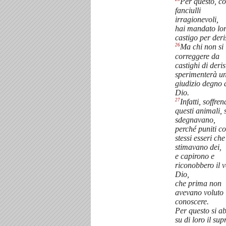
Per questo, c
fanciulli
irragionevoli,
hai mandato lo
castigo per deri
26
Ma chi non si 
correggere da
castighi di deri
sperimenterà u
giudizio degno 
Dio.
27
Infatti, soffre
questi animali, 
sdegnavano,
perché puniti co
stessi esseri che
stimavano dei,
e capirono e
riconobbero il 
Dio,
che prima non
avevano voluto
conoscere.
Per questo si a
su di loro il su