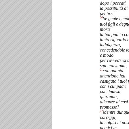
dopo i peccati
la possibilità di
pentirsi.
20
Se gente nemi
tuoi figli e degn
morte
tu hai punito co
tanto riguardo 
indulgenza,
concedendole 
e modo
per ravvedersi 
sua malvagità,
21
con quanta
attenzione hai
castigato i tuoi f
con i cui padri
concludesti,
giurando,
alleanze di cos
promesse?
22
Mentre dunque
correggi,
tu colpisci i nost
nemici in