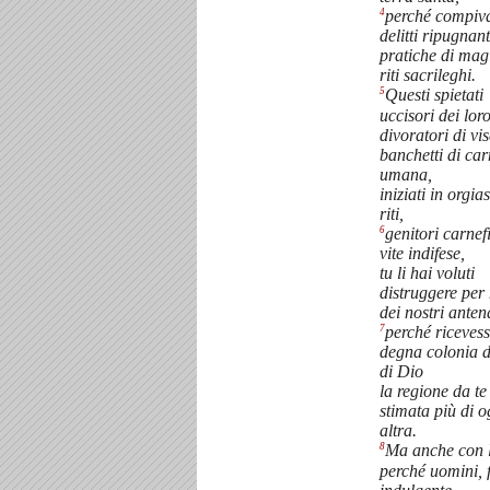
4
perché compiv
delitti ripugnant
pratiche di mag
riti sacrileghi.
5
Questi spietati
uccisori dei loro 
divoratori di vis
banchetti di ca
umana,
iniziati in orgias
riti,
6
genitori carnefi
vite indifese,
tu li hai voluti
distruggere pe
dei nostri antena
7
perché riceves
degna colonia di
di Dio
la regione da te
stimata più di o
altra.
8
Ma anche con l
perché uomini, f