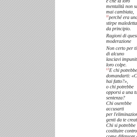
e che la loro
mentalità non s
mai cambiata,
11
perché era un
stirpe maledetta
da principio.
Ragioni di ques
moderazione
Non certo per t
di alcuno
lasciavi impunit
loro colpe.
12
E chi potrebb
domandarti: «
hai fatto?»,
o chi potrebbe
opporsi a una t
sentenza?
Chi oserebbe
accusarti
per l'eliminazio
genti da te crea
Chi si potrebbe
costituire contro
come difensore 