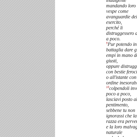
indulgente
mandando loro 
vespe come
avanguardie del
esercito,
perché li
distruggessero 
a poco.
9
Pur potendo in
battaglia dare g
empi in mano d
giusti,
oppure distrugg
con bestie feroc
o all'istante co
ordine inesorabi
10
colpendoli inv
poco a poco,
lasciavi posto a
pentimento,
sebbene tu non
ignorassi che la
razza era perve
e la loro malvag
naturale