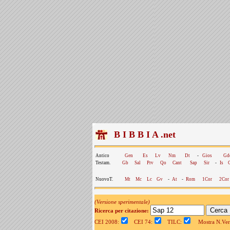
B I B B I A .net
Antico
Gen
Es
Lv
Nm
Dt
-
Gios
Gd
Testam.
Gb
Sal
Prv
Qo
Cant
Sap
Sir
-
Is
NuovoT.
Mt
Mc
Lc
Gv
-
At
-
Rom
1Cor
2Cor
(Versione sperimentale)
Ricerca per citazione:
CEI 2008:
CEI 74:
TILC:
Mostra N.Vers