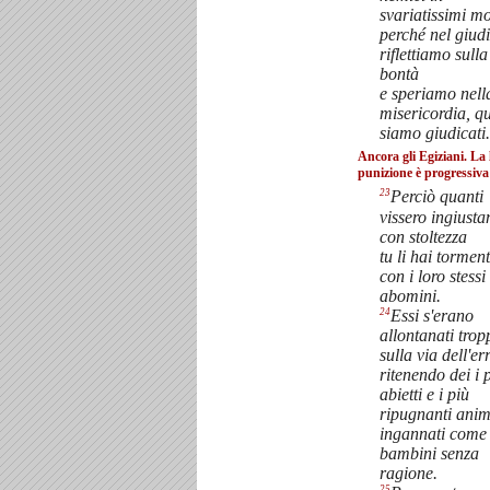
svariatissimi mo
perché nel giud
riflettiamo sulla
bontà
e speriamo nell
misericordia, 
siamo giudicati.
Ancora gli Egiziani. La 
punizione è progressiva
23
Perciò quanti
vissero ingiust
con stoltezza
tu li hai torment
con i loro stessi
abomini.
24
Essi s'erano
allontanati trop
sulla via dell'er
ritenendo dei i 
abietti e i più
ripugnanti anim
ingannati come
bambini senza
ragione.
25