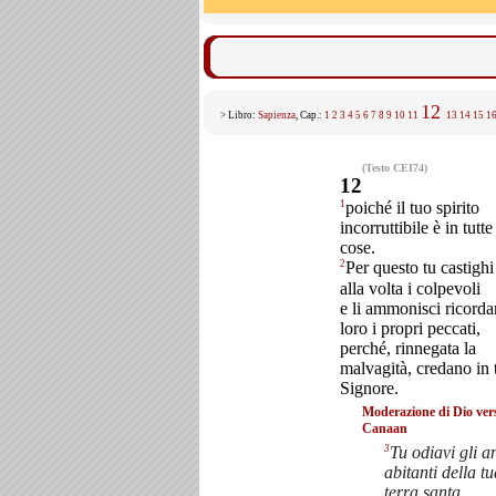
12
> Libro:
Sapienza
, Cap.:
1
2
3
4
5
6
7
8
9
10
11
13
14
15
1
(Testo CEI74)
12
1
poiché il tuo spirito
incorruttibile è in tutte
cose.
2
Per questo tu castigh
alla volta i colpevoli
e li ammonisci ricord
loro i propri peccati,
perché, rinnegata la
malvagità, credano in 
Signore.
Moderazione di Dio ver
Canaan
3
Tu odiavi gli an
abitanti della t
terra santa,