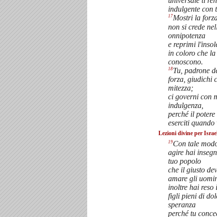
universale ti re
indulgente con t
17
Mostri la forz
non si crede nel
onnipotenza
e reprimi l'inso
in coloro che la
conoscono.
18
Tu, padrone d
forza, giudichi 
mitezza;
ci governi con 
indulgenza,
perché il potere
eserciti quando 
Lezioni divine per Israe
19
Con tale modo
agire hai insegn
tuo popolo
che il giusto de
amare gli uomin
inoltre hai reso 
figli pieni di do
speranza
perché tu conce