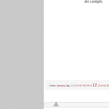
dei castighi.
12
> Libro:
Sapienza
, Cap.:
1
2
3
4
5
6
7
8
9
10
11
13
14
15
1