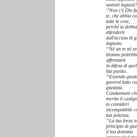
uomini ingiusti
13
Non c'è Dio fu
te, che abbia cu
tutte le cose,
perché tu debba
difenderti
dall'accusa di g
ingiusto.
14
Né un re né u
tiranno potrebb
affrontarti
in difesa di quel
hai punito.
15
Essendo giust
governi tutto co
giustizia.
Condannare ch
merita il castig
lo consideri
incompatibile c
tua potenza.
16
La tua forza in
principio di gius
il tuo dominio