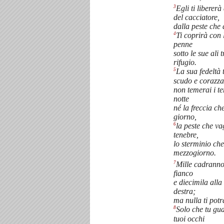
3
Egli ti libererà
del cacciatore,
dalla peste che 
4
Ti coprirà con 
penne
sotto le sue ali 
rifugio.
5
La sua fedeltà 
scudo e corazza
non temerai i te
notte
né la freccia ch
giorno,
6
la peste che va
tenebre,
lo sterminio ch
mezzogiorno.
7
Mille cadranno
fianco
e diecimila alla
destra;
ma nulla ti potr
8
Solo che tu gua
tuoi occhi