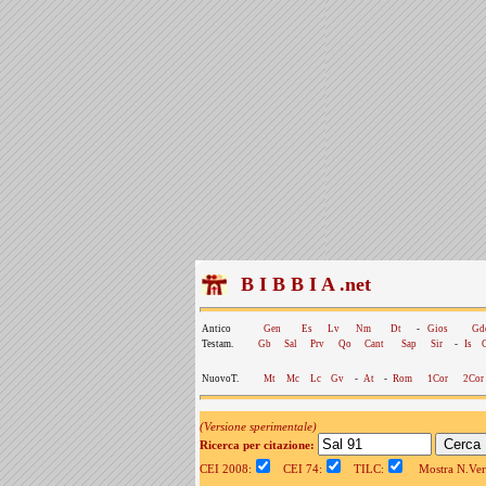
B I B B I A .net
Antico
Gen
Es
Lv
Nm
Dt
-
Gios
Gd
Testam.
Gb
Sal
Prv
Qo
Cant
Sap
Sir
-
Is
NuovoT.
Mt
Mc
Lc
Gv
-
At
-
Rom
1Cor
2Cor
(Versione sperimentale)
Ricerca per citazione:
CEI 2008:
CEI 74:
TILC:
Mostra N.Vers