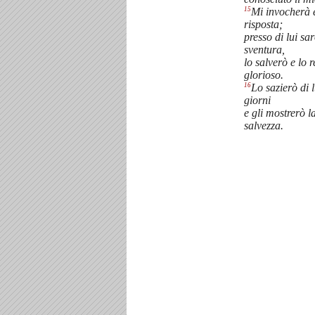
15
Mi invocherà e
risposta;
presso di lui sa
sventura,
lo salverò e lo 
glorioso.
16
Lo sazierò di 
giorni
e gli mostrerò l
salvezza.