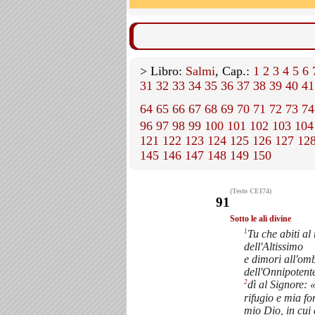
> Libro:
Salmi
, Cap.:
1
2
3
4
5
6
31
32
33
34
35
36
37
38
39
40
41
64
65
66
67
68
69
70
71
72
73
74
96
97
98
99
100
101
102
103
104
121
122
123
124
125
126
127
12
145
146
147
148
149
150
(Testo CEI74)
91
Sotto le ali divine
1
Tu che abiti al
dell'Altissimo
e dimori all'om
dell'Onnipotent
2
dì al Signore:
rifugio e mia fo
mio Dio, in cui