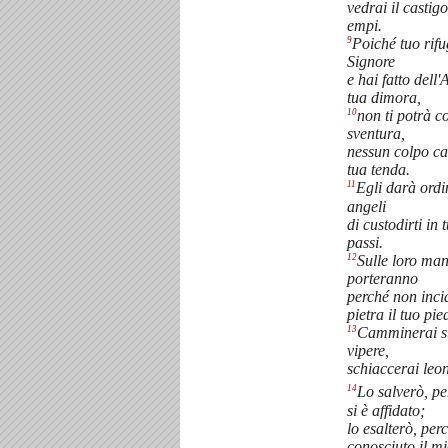
vedrai il castigo
empi.
9
Poiché tuo rifug
Signore
e hai fatto dell'
tua dimora,
10
non ti potrà co
sventura,
nessun colpo ca
tua tenda.
11
Egli darà ordi
angeli
di custodirti in t
passi.
12
Sulle loro mani
porteranno
perché non inci
pietra il tuo pie
13
Camminerai su
vipere,
schiaccerai leon
14
Lo salverò, p
si è affidato;
lo esalterò, per
conosciuto il m