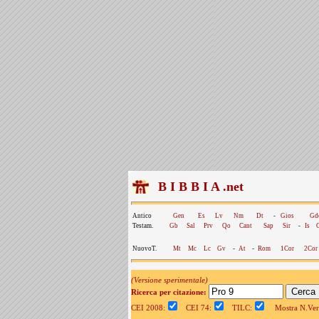
B I B B I A .net
Antico
Gen
Es
Lv
Nm
Dt
-
Gios
Gd
Testam.
Gb
Sal
Prv
Qo
Cant
Sap
Sir
-
Is
NuovoT.
Mt
Mc
Lc
Gv
-
At
-
Rom
1Cor
2Cor
(Versione sperimentale)
Ricerca per citazione:
CEI 2008:
CEI 74:
TILC:
Mostra N.Vers