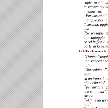
sapienza è il ti
la scienza del S
intelligenza.
11
Per mezzo mio
moltiplicano i t
ti saranno aggiu
vita.
12
Se sei sapiente
tuo vantaggio,
se sei beffardo, 
porterai la pena
La follia scimmiotta la
13
Donna irrequie
una sciocca che
nulla.
14
Sta seduta all
casa,
su un trono, in 
alto della città,
15
per invitare i 
che vanno diritt
strada:
16
«Chi è inespe
qua!».