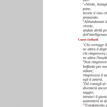
5
«Venite, mangia
pane,
bevete il vino c
preparato.
6
Abbandonate la
vivrete,
andate diritti pe
dell'intelligenza
Contri i beffardi
7
Chi corregge il
ne attira il disp
chi rimprovera 
ne attira l'insult
8
Non rimprovera
beffardo per non
odiare;
rimprovera il s
egli ti amerà.
9
Dà consigli al 
diventerà ancor
saggio;
istruisci il giust
aumenterà la do
10
Fondamento d