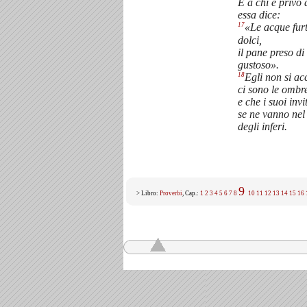
E a chi è privo 
essa dice:
17
«Le acque fur
dolci,
il pane preso di
gustoso».
18
Egli non si ac
ci sono le ombr
e che i suoi invi
se ne vanno nel
degli inferi.
9
> Libro:
Proverbi
, Cap.:
1
2
3
4
5
6
7
8
10
11
12
13
14
15
16