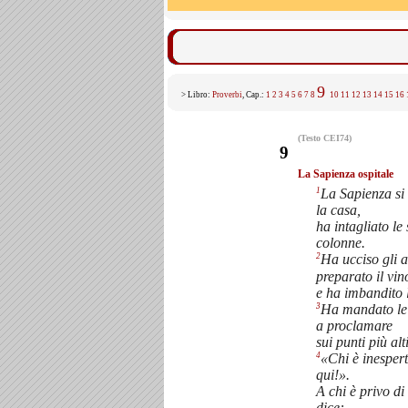
9
> Libro:
Proverbi
, Cap.:
1
2
3
4
5
6
7
8
10
11
12
13
14
15
16
(Testo CEI74)
9
La Sapienza ospitale
1
La Sapienza si 
la casa,
ha intagliato le 
colonne.
2
Ha ucciso gli a
preparato il vin
e ha imbandito 
3
Ha mandato le 
a proclamare
sui punti più alti
4
«Chi è inesper
qui!».
A chi è privo di
dice: