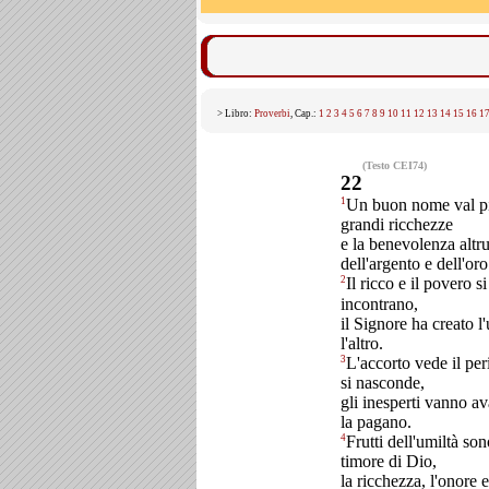
> Libro:
Proverbi
, Cap.:
1
2
3
4
5
6
7
8
9
10
11
12
13
14
15
16
1
(Testo CEI74)
22
1
Un buon nome val pi
grandi ricchezze
e la benevolenza altru
dell'argento e dell'oro
2
Il ricco e il povero si
incontrano,
il Signore ha creato l
l'altro.
3
L'accorto vede il per
si nasconde,
gli inesperti vanno av
la pagano.
4
Frutti dell'umiltà son
timore di Dio,
la ricchezza, l'onore e