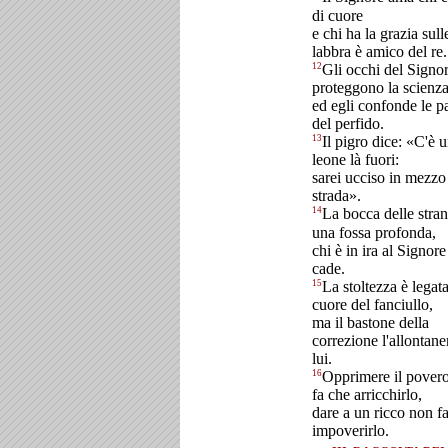
di cuore
e chi ha la grazia sull
labbra è amico del re.
12
Gli occhi del Signo
proteggono la scienz
ed egli confonde le p
del perfido.
13
Il pigro dice: «C'è 
leone là fuori:
sarei ucciso in mezzo 
strada».
14
La bocca delle stran
una fossa profonda,
chi è in ira al Signore
cade.
15
La stoltezza è legata
cuore del fanciullo,
ma il bastone della
correzione l'allontane
lui.
16
Opprimere il pover
fa che arricchirlo,
dare a un ricco non f
impoverirlo.