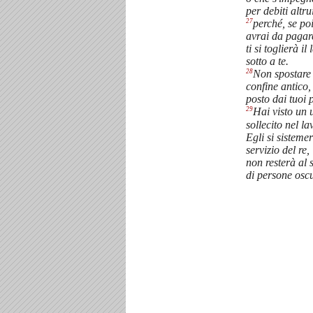
per debiti altru
27
perché, se po
avrai da pagar
ti si toglierà il 
sotto a te.
28
Non spostare 
confine antico,
posto dai tuoi 
29
Hai visto un
sollecito nel l
Egli si sistemer
servizio del re,
non resterà al 
di persone oscu