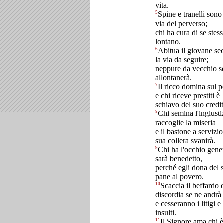
vita.
5
Spine e tranelli sono
via del perverso;
chi ha cura di se stess
lontano.
6
Abitua il giovane s
la via da seguire;
neppure da vecchio s
allontanerà.
7
Il ricco domina sul 
e chi riceve prestiti è
schiavo del suo credit
8
Chi semina l'ingiusti
raccoglie la miseria
e il bastone a servizio
sua collera svanirà.
9
Chi ha l'occhio gene
sarà benedetto,
perché egli dona del 
pane al povero.
10
Scaccia il beffardo e
discordia se ne andrà
e cesseranno i litigi e 
insulti.
11
Il Signore ama chi 