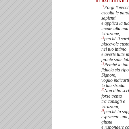
III. RACCOLTA DEI
17
Porgi l'orecc
ascolta le paro
sapienti
e applica la tu
mente alla mia
istruzione,
18
perché ti sarà
piacevole custo
nel tuo intimo
e averle tutte 
pronte sulle la
19
Perché la tua
fiducia sia ripo
Signore,
voglio indicart
la tua strada.
20
Non ti ho scri
forse trenta
tra consigli e
istruzioni,
21
perché tu sap
esprimere una 
giusta
e rispondere c