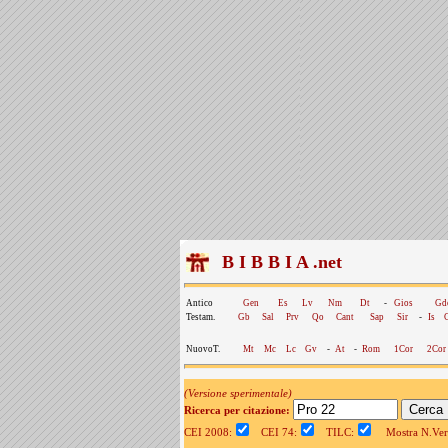
B I B B I A .net
Antico
Gen
Es
Lv
Nm
Dt
-
Gios
Gd
Testam.
Gb
Sal
Prv
Qo
Cant
Sap
Sir
-
Is
NuovoT.
Mt
Mc
Lc
Gv
-
At
-
Rom
1Cor
2Cor
(Versione sperimentale)
Ricerca per citazione:
CEI 2008:
CEI 74:
TILC:
Mostra N.Vers