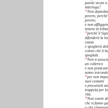
parole sicure a 
interroga?
22
Non depredar
povero, perché 
povero,
e non affliggere
misero in tribu
23
perché il Sig
difenderà la lo
causa
e spoglierà dell
coloro che li 
spogliati.
24
Non ti associ
un collerico
e non praticar
uomo iracondo
25
per non impar
suoi costumi
e procurarti u
trappola per la
vita.
26
Non essere di
che si fanno ga
o che s'impeg