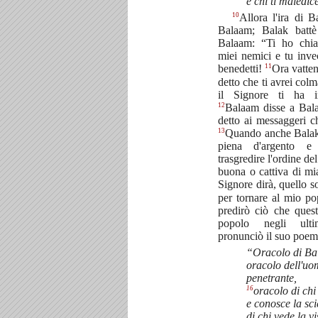
e chi ti maledic
10
Allora l'ira di B
Balaam; Balak batt
Balaam: “Ti ho chia
miei nemici e tu invec
11
benedetti!
Ora vatten
detto che ti avrei col
il Signore ti ha i
12
Balaam disse a Bal
detto ai messaggeri 
13
Quando anche Balak 
piena d'argento e
trasgredire l'ordine de
buona o cattiva di mia
Signore dirà, quello s
per tornare al mio po
predirò ciò che ques
popolo negli ult
pronunciò il suo poema
“Oracolo di Bal
oracolo dell'uo
penetrante,
16
oracolo di chi
e conosce la sci
di chi vede la v