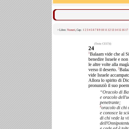
> Libro:
Numeri
, Cap.:
1
2
3
4
5
6
7
8
9
10
11
12
13
14
15
16
17
(Testo CEI74)
24
1
Balaam vide che al S
benedire Israele e non
le altre volte alla magì
2
verso il deserto.
Balaa
vide Israele accampato,
Allora lo spirito di Di
pronunziò il suo poema
“Oracolo di Bal
e oracolo dell'
penetrante;
4
oracolo di chi 
e conosce la sci
di chi vede la v
dell'Onnipotent
e cade ed è tolto