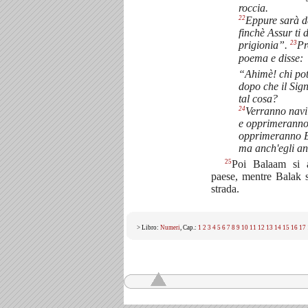
roccia.
22
Eppure sarà da
finchè Assur ti 
23
prigionia”.
Pr
poema e disse:
“Ahimè! chi pot
dopo che il Sig
tal cosa?
24
Verranno navi 
e opprimeranno
opprimeranno E
ma anch'egli an
25
Poi Balaam si 
paese, mentre Balak 
strada.
> Libro:
Numeri
, Cap.:
1
2
3
4
5
6
7
8
9
10
11
12
13
14
15
16
17