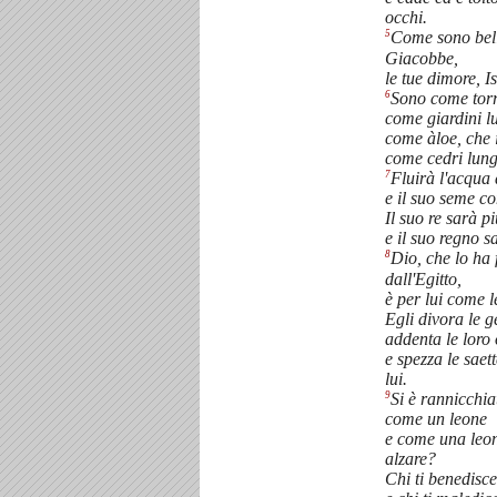
occhi.
5
Come sono bell
Giacobbe,
le tue dimore, I
6
Sono come torr
come giardini l
come àloe, che i
come cedri lung
7
Fluirà l'acqua 
e il suo seme c
Il suo re sarà 
e il suo regno s
8
Dio, che lo ha 
dall'Egitto,
è per lui come l
Egli divora le g
addenta le loro
e spezza le saet
lui.
9
Si è rannicchia
come un leone
e come una leon
alzare?
Chi ti benedisce