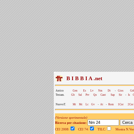
B I B B I A .net
Antico
Gen
Es
Lv
Nm
Dt
-
Gios
Gd
Testam.
Gb
Sal
Prv
Qo
Cant
Sap
Sir
-
Is
NuovoT.
Mt
Mc
Lc
Gv
-
At
-
Rom
1Cor
2Cor
(Versione sperimentale)
Ricerca per citazione:
CEI 2008:
CEI 74:
TILC:
Mostra N.Vers