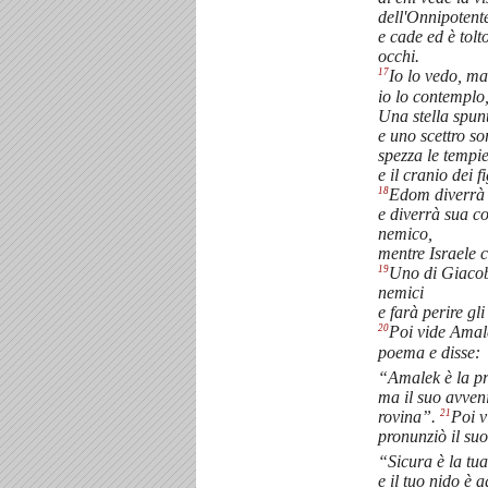
dell'Onnipotent
e cade ed è tolto
occhi.
17
Io lo vedo, ma
io lo contemplo
Una stella spu
e uno scettro so
spezza le tempi
e il cranio dei fi
18
Edom diverrà 
e diverrà sua co
nemico,
mentre Israele 
19
Uno di Giacob
nemici
e farà perire gl
20
Poi vide Amale
poema e disse:
“Amalek è la pr
ma il suo avven
21
rovina”.
Poi v
pronunziò il su
“Sicura è la tu
e il tuo nido è 