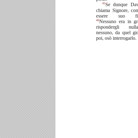
45
Se dunque Dav
chiama Signore, co
essere suo figl
46
Nessuno era in gr
rispondergli nu
nessuno, da quel gi
poi, osò interrogarlo.