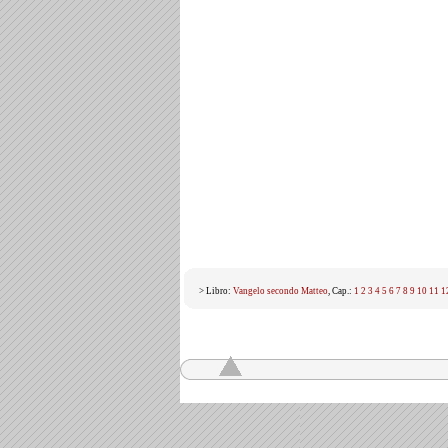
> Libro:
Vangelo secondo Matteo
, Cap.:
1
2
3
4
5
6
7
8
9
10
11
1