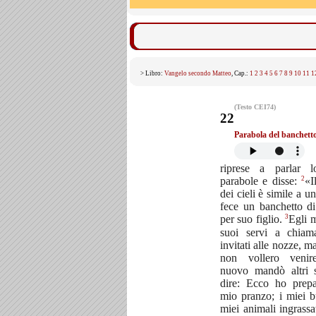
> Libro:
Vangelo secondo Matteo
, Cap.:
1
2
3
4
5
6
7
8
9
10
11
1
(Testo CEI74)
22
Parabola del banchetto
riprese a parlar l
2
parabole e disse:
«I
dei cieli è simile a u
fece un banchetto d
3
per suo figlio.
Egli 
suoi servi a chiam
invitati alle nozze, m
non vollero veni
nuovo mandò altri 
dire: Ecco ho prepa
mio pranzo; i miei b
miei animali ingrassa