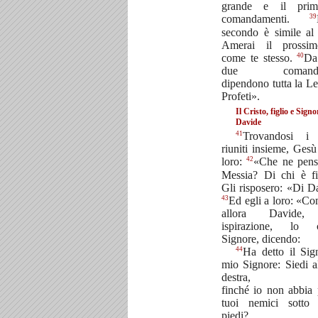
grande e il pri
39
comandamenti.
secondo è simile al
Amerai il prossi
40
come te stesso.
Da
due comandam
dipendono tutta la Le
Profeti».
Il Cristo, figlio e Signo
Davide
41
Trovandosi i f
riuniti insieme, Gesù
42
loro:
«Che ne pens
Messia? Di chi è fi
Gli risposero: «Di D
43
Ed egli a loro: «C
allora Davide, 
ispirazione, lo 
Signore, dicendo:
44
Ha detto il Sig
mio Signore: Siedi a
destra,
finché io non abbia 
tuoi nemici sotto 
piedi?