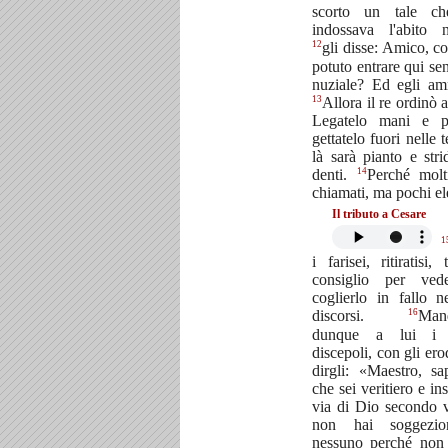
scorto un tale c
indossava l'abito n
12
gli disse: Amico, c
potuto entrare qui sen
nuziale? Ed egli am
13
Allora il re ordinò a
Legatelo mani e p
gettatelo fuori nelle 
là sarà pianto e stri
14
denti.
Perché molt
chiamati, ma pochi ele
Il tributo a Cesare
1
i farisei, ritiratisi,
consiglio per ved
coglierlo in fallo n
16
discorsi.
Man
dunque a lui i 
discepoli, con gli ero
dirgli: «Maestro, s
che sei veritiero e in
via di Dio secondo v
non hai soggezi
nessuno perché non