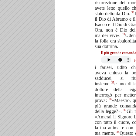
risurrezione dei mor
avete letto quello c
32
stato detto da Dio:
il Dio di Abramo e il
Isacco e il Dio di Gi
Ora, non è Dio dei
33
ma dei vivi».
Udend
la folla era sbalordit
sua dottrina.
Il più grande comand
3
i farisei, udito c
aveva chiuso la bo
sadducei, si riu
35
insieme
e uno di l
dottore della leg
interrogò per metter
36
prova:
«Maestro, qu
più grande comand
37
della legge?».
Gli r
«Amerai il Signore 
con tutto il cuore, co
la tua anima e con t
38
tua mente.
Questo è