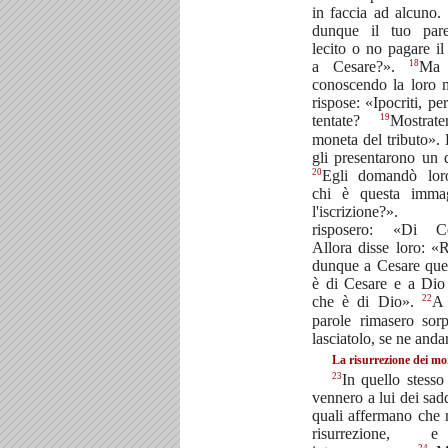
in faccia ad alcuno.
dunque il tuo pare
lecito o no pagare il 
18
a Cesare?».
Ma 
conoscendo la loro m
rispose: «Ipocriti, pe
19
tentate?
Mostrat
moneta del tributo». 
gli presentarono un 
20
Egli domandò lor
chi è questa imma
l'iscrizione?
risposero: «Di Ce
Allora disse loro: «
dunque a Cesare que
è di Cesare e a Dio
22
che è di Dio».
A 
parole rimasero sorp
lasciatolo, se ne anda
La risurrezione dei mo
23
In quello stesso
vennero a lui dei sadd
quali affermano che 
risurrezione,
24