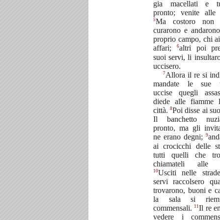
gia macellati e t
pronto; venite alle
5
Ma costoro non 
curarono e andarono
proprio campo, chi ai
6
affari;
altri poi pr
suoi servi, li insultar
uccisero.
7
Allora il re si in
mandate le sue t
uccise quegli assa
diede alle fiamme 
8
città.
Poi disse ai suo
Il banchetto nuz
pronto, ma gli invit
9
ne erano degni;
and
ai crocicchi delle s
tutti quelli che tro
chiamateli alle 
10
Usciti nelle strad
servi raccolsero qu
trovarono, buoni e cat
la sala si riem
11
commensali.
Il re e
vedere i commens