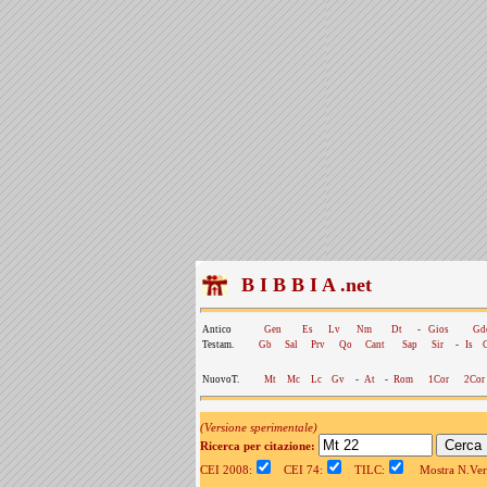
B I B B I A .net
Antico
Gen
Es
Lv
Nm
Dt
-
Gios
Gd
Testam.
Gb
Sal
Prv
Qo
Cant
Sap
Sir
-
Is
NuovoT.
Mt
Mc
Lc
Gv
-
At
-
Rom
1Cor
2Cor
(Versione sperimentale)
Ricerca per citazione:
CEI 2008:
CEI 74:
TILC:
Mostra N.Vers