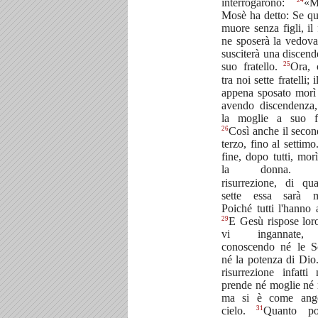
interrogarono:
«M
Mosè ha detto: Se q
muore senza figli, il 
ne sposerà la vedova
susciterà una discend
25
suo fratello.
Ora, 
tra noi sette fratelli; 
appena sposato morì
avendo discendenza,
la moglie a suo fr
26
Così anche il second
terzo, fino al settimo
fine, dopo tutti, mor
la donna
risurrezione, di qu
sette essa sarà m
Poiché tutti l'hanno 
29
E Gesù rispose lor
vi ingannate
conoscendo né le Sc
né la potenza di Dio
risurrezione infatti
prende né moglie né 
ma si è come ange
31
cielo.
Quanto po