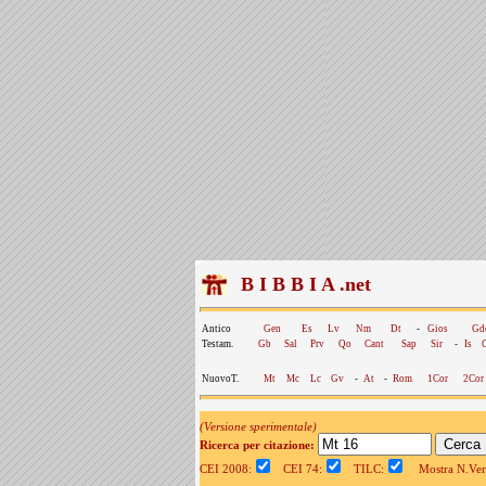
B I B B I A .net
Antico
Gen
Es
Lv
Nm
Dt
-
Gios
Gd
Testam.
Gb
Sal
Prv
Qo
Cant
Sap
Sir
-
Is
NuovoT.
Mt
Mc
Lc
Gv
-
At
-
Rom
1Cor
2Cor
(Versione sperimentale)
Ricerca per citazione:
CEI 2008:
CEI 74:
TILC:
Mostra N.Vers