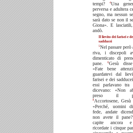
4
tempi?
Una gener
perversa e adultera c
segno, ma nessun s
sarà dato se non il s
Giona». E lasciatili
andò.
Il lievito dei farisei e de
sadducei
5
Nel passare però a
riva, i discepoli 
dimenticato di pren
6
pane.
Gesù disse
«Fate bene attenz
guardatevi dal liev
farisei e dei sadduce
essi parlavano tra
dicevano: «Non a
preso il pan
8
Accortosene, Gesù 
«Perché, uomini d
fede, andate dicen
non avete il pan
capite ancora 
ricordate i cinque pan