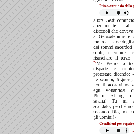
Primo annunzio della 
allora Gesù cominciò
apertamente ai
discepoli che doveva
a Gerusalemme e so
molto da parte degli a
dei sommi sacerdoti 
scribi, e venire u
risuscitare il terzo 
22
Ma Pietro lo tra
disparte e comi
protestare dicendo: 
ne scampi, Signore;
non ti accadrà mai
egli, voltandosi, 
Pietro: «Lungi 
satana! Tu mi s
scandalo, perché no
secondo Dio, ma s
gli uomini!».
Condizioni per seguir
2