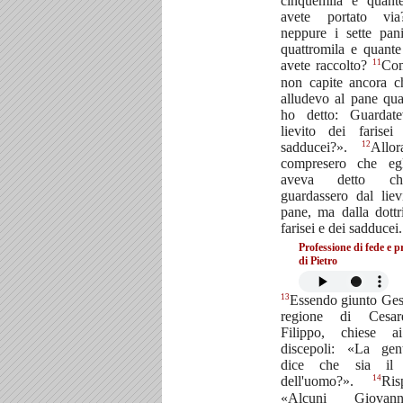
cinquemila e quant
avete portato v
neppure i sette pan
quattromila e quante
11
avete raccolto?
Co
non capite ancora 
alludevo al pane qu
ho detto: Guardate
lievito dei farise
12
sadducei?».
Allor
compresero che eg
aveva detto c
guardassero dal liev
pane, ma dalla dottr
farisei e dei sadducei.
Professione di fede e 
di Pietro
13
Essendo giunto Ges
regione di Cesa
Filippo, chiese a
discepoli: «La gen
dice che sia il 
14
dell'uomo?».
Ris
«Alcuni Giovan