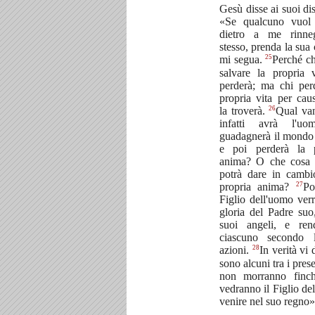
Gesù disse ai suoi dis
«Se qualcuno vuol 
dietro a me rinne
stesso, prenda la sua 
25
mi segua.
Perché ch
salvare la propria v
perderà; ma chi per
propria vita per cau
26
la troverà.
Qual va
infatti avrà l'u
guadagnerà il mondo 
e poi perderà la p
anima? O che cosa 
potrà dare in cambi
27
propria anima?
Po
Figlio dell'uomo verr
gloria del Padre suo
suoi angeli, e ren
ciascuno secondo 
28
azioni.
In verità vi 
sono alcuni tra i pres
non morranno finc
vedranno il Figlio de
venire nel suo regno»