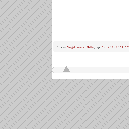
> Libro:
Vangelo secondo Matteo
, Cap.:
1
2
3
4
5
6
7
8
9
10
11
1