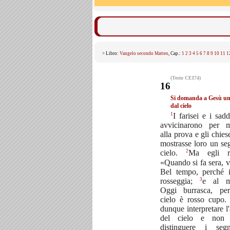
> Libro:
Vangelo secondo Matteo
, Cap.:
1
2
3
4
5
6
7
8
9
10
11
1
(Testo CEI74)
16
Si domanda a Gesù un
dal cielo
1
I farisei e i sadd
avvicinarono per m
alla prova e gli chies
mostrasse loro un se
2
cielo.
Ma egli ri
«Quando si fa sera, vo
Bel tempo, perché i
3
rosseggia;
e al ma
Oggi burrasca, per
cielo è rosso cupo.
dunque interpretare l'
del cielo e non 
distinguere i seg