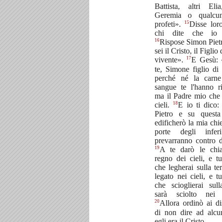
Battista, altri Elia
Geremia o qualcu
15
profeti».
Disse lor
chi dite che io 
16
Rispose Simon Piet
sei il Cristo, il Figlio
17
vivente».
E Gesù: 
te, Simone figlio di
perché né la carne
sangue te l'hanno ri
ma il Padre mio che 
18
cieli.
E io ti dico:
Pietro e su questa
edificherò la mia chie
porte degli infe
prevarranno contro d
19
A te darò le chia
regno dei cieli, e tu
che legherai sulla ter
legato nei cieli, e tu
che scioglierai sull
sarà sciolto nei c
20
Allora ordinò ai di
di non dire ad alc
egli era il Cristo.