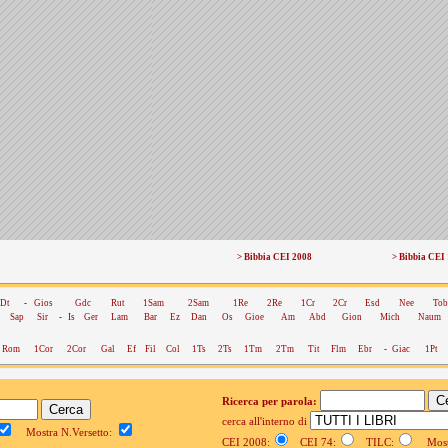
> Bibbia CEI 2008
> Bibbia CEI
Dt
-
Gios
Gdc
Rut
1Sam
2Sam
1Re
2Re
1Cr
2Cr
Esd
Nee
Tob
Sap
Sir
-
Is
Ger
Lam
Bar
Ez
Dan
Os
Gioe
Am
Abd
Gion
Mich
Naum
Rom
1Cor
2Cor
Gal
Ef
Fil
Col
1Ts
2Ts
1Tm
2Tm
Tit
Flm
Ebr
-
Giac
1Pt
Ricerca per parola:
cerca all'interno di
Mostra N.Versetto:
CEI 2008:
CEI 74:
TILC:
Mostr