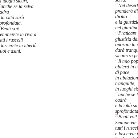
n luoghi sicuri,
16
Nel deser
9
anche se la selva
prenderà di
adrà
diritto
 la città sarà
e la giustiz
profondata.
nel giardino
0
Beati voi!
17
Praticare 
eminerete in riva a
giustizia d
utti i ruscelli
onorare la g
 lascerete in libertà
darà tranqui
uoi e asini.
sicurezza p
18
Il mio po
abiterà in 
di pace,
in abitazion
tranquille,
in luoghi si
19
anche se l
cadrà
e la città s
sprofondata
20
Beati voi!
Seminerete 
tutti i ruscel
e lascerete 