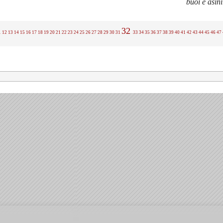
buoi e asini
32
1
12
13
14
15
16
17
18
19
20
21
22
23
24
25
26
27
28
29
30
31
33
34
35
36
37
38
39
40
41
42
43
44
45
46
47