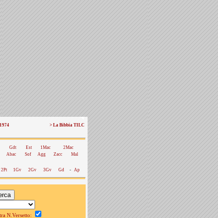
 1974
> La Bibbia TILC
Gdt
Est
1Mac
2Mac
Abac
Sof
Agg
Zacc
Mal
2Pt
1Gv
2Gv
3Gv
Gd
-
Ap
a N.Versetto: