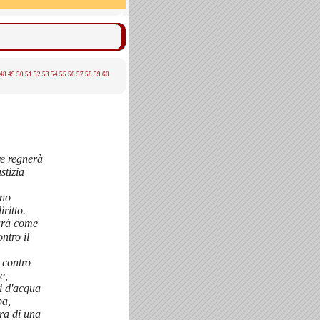
48
49
50
51
52
53
54
55
56
57
58
59
60
e regnerà
stizia
nno
iritto.
rà come
ntro il
 contro
e,
i d'acqua
pa,
ra di una