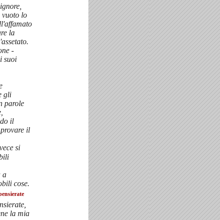
Signore,
 vuoto lo
l'affamato
re la
'assetato.
one -
i suoi
e
 gli
n parole
,
do il
provare il
nvece si
ili
 a
bili cose.
pensierate
sierate,
ene la mia