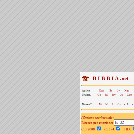
B I B B I A .net
Antico
Gen
Es
Lv
Nm
Testam.
Gb
Sal
Prv
Qo
Cant
NuovoT.
Mt
Mc
Lc
Gv
-
At
-
(Versione sperimentale)
Ricerca per citazione:
CEI 2008:
CEI 74:
TILC: