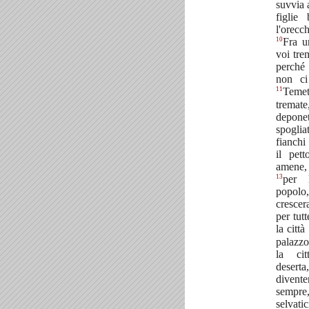
suvvia 
figlie
l'orecc
10
Fra u
voi tre
perché
non ci
11
Teme
trema
depo
spogli
fianchi
il pet
amene, 
13
per 
popol
cresce
per tutt
la citt
palazz
la ci
deserta
divent
sempre
selva