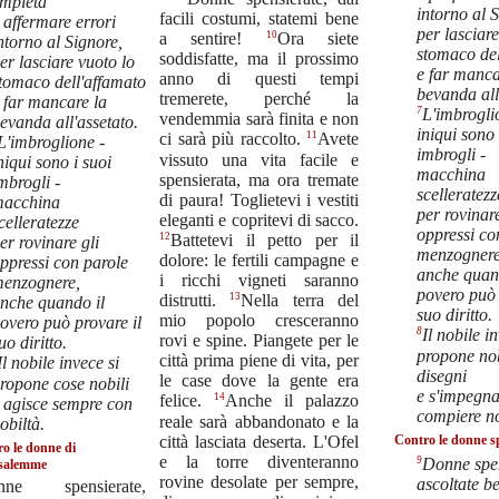
mpietà
intorno al 
facili costumi, statemi bene
 affermare errori
per lasciare
10
a sentire!
Ora siete
ntorno al Signore,
stomaco del
soddisfatte, ma il prossimo
er lasciare vuoto lo
e far manca
anno di questi tempi
tomaco dell'affamato
bevanda all
tremerete, perché la
 far mancare la
7
L'imbrogli
vendemmia sarà finita e non
evanda all'assetato.
iniqui sono 
11
ci sarà più raccolto.
Avete
L'imbroglione -
imbrogli -
vissuto una vita facile e
niqui sono i suoi
macchina
spensierata, ma ora tremate
mbrogli -
scelleratezz
di paura! Toglietevi i vestiti
acchina
per rovinare
eleganti e copritevi di sacco.
celleratezze
oppressi co
12
Battetevi il petto per il
er rovinare gli
menzognere
dolore: le fertili campagne e
ppressi con parole
anche quan
i ricchi vigneti saranno
enzognere,
povero può 
13
distrutti.
Nella terra del
nche quando il
suo diritto.
mio popolo cresceranno
overo può provare il
8
Il nobile i
rovi e spine. Piangete per le
uo diritto.
propone nob
città prima piene di vita, per
Il nobile invece si
disegni
le case dove la gente era
ropone cose nobili
e s'impegna
14
felice.
Anche il palazzo
 agisce sempre con
compiere no
reale sarà abbandonato e la
obiltà.
città lasciata deserta. L'Ofel
Contro le donne s
o le donne di
e la torre diventeranno
9
Donne spen
salemme
rovine desolate per sempre,
ascoltate b
nne spensierate,