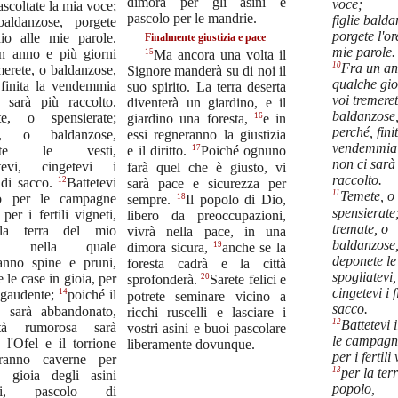
dimora per gli asini e
voce;
ascoltate la mia voce;
pascolo per le mandrie.
figlie balda
 baldanzose, porgete
porgete l'or
hio alle mie parole.
Finalmente giustizia e pace
mie parole.
n anno e più giorni
15
Ma ancora una volta il
10
Fra un an
merete, o baldanzose,
Signore manderà su di noi il
qualche gi
 finita la vendemmia
suo spirito. La terra deserta
voi tremeret
 sarà più raccolto.
diventerà un giardino, e il
baldanzose
te, o spensierate;
16
giardino una foresta,
e in
perché, fini
te, o baldanzose,
essi regneranno la giustizia
vendemmia
nete le vesti,
17
e il diritto.
Poiché ognuno
non ci sarà
atevi, cingetevi i
farà quel che è giusto, vi
raccolto.
12
 di sacco.
Battetevi
sarà pace e sicurezza per
11
Temete, o
to per le campagne
18
sempre.
Il popolo di Dio,
spensierate
per i fertili vigneti,
libero da preoccupazioni,
tremate, o
la terra del mio
vivrà nella pace, in una
baldanzose
o, nella quale
19
dimora sicura,
anche se la
deponete le 
ranno spine e pruni,
foresta cadrà e la città
spogliatevi,
e le case in gioia, per
20
sprofonderà.
Sarete felici e
cingetevi i 
14
à gaudente;
poiché il
potrete seminare vicino a
sacco.
o sarà abbandonato,
ricchi ruscelli e lasciare i
12
Battetevi i
ttà rumorosa sarà
vostri asini e buoi pascolare
le campagn
, l'Ofel e il torrione
liberamente dovunque.
per i fertili 
eranno caverne per
13
per la ter
, gioia degli asini
popolo,
tici, pascolo di