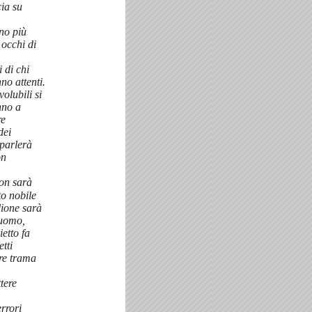
ia su
no più
 occhi di
i di chi
no attenti.
olubili si
nno a
re
dei
 parlerà
on
non sarà
o nobile
lione sarà
luomo,
ietto fa
etti
ore trama
tere
errori