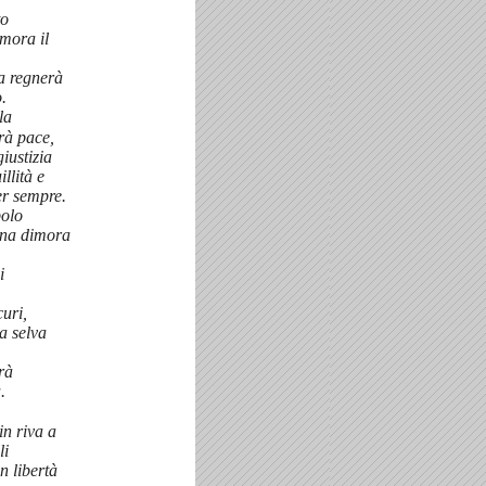
to
mora il
ia regnerà
.
la
arà pace,
iustizia
llità e
er sempre.
polo
una dimora
i
curi,
a selva
arà
.
in riva a
li
in libertà