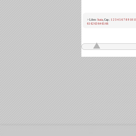
> Libro:
Isaia
, Cap.:
1
2
3
4
5
6
7
8
9
10
1
61
62
63
64
65
66