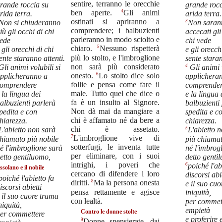
sentire, terranno le orecchie
rande roccia su
grande rocc
4
ben aperte.
Gli animi
rida terra.
arida terra.
ostinati si apriranno a
3
Non si chiuderanno
Non saran
comprendere; i balbuzienti
iù gli occhi di chi
accecati gli
parleranno in modo sciolto e
ede
chi vede
5
chiaro.
Nessuno rispetterà
 gli orecchi di chi
e gli orecch
più lo stolto, e l'imbroglione
ente staranno attenti.
sente staran
non sarà più considerato
4
Gli animi volubili si
Gli animi v
6
onesto.
Lo stolto dice solo
pplicheranno a
applichera
follie e pensa come fare il
omprendere
comprende
male. Tutto quel che dice o
 la lingua dei
e la lingua 
fa è un insulto al Signore.
albuzienti parlerà
balbuzienti
Non dà mai da mangiare a
pedita e con
spedita e c
chi è affamato né da bere a
hiarezza.
chiarezza.
chi è assetato.
5
L'abietto non sarà
L'abietto 
7
L'imbroglione vive di
hiamato più nobile
più chiamat
sotterfugi, le inventa tutte
é l'imbroglione sarà
né l'imbrog
per eliminare, con i suoi
etto gentiluomo,
detto genti
intrighi, i poveri che
6
poiché l'ab
ossolano e il nobile
cercano di difendere i loro
discorsi abi
poiché l'abietto fa
8
diritti.
Ma la persona onesta
e il suo cu
iscorsi abietti
pensa rettamente e agisce
iniquità,
 il suo cuore trama
con lealtà.
per commet
niquità,
empietà
Contro le donne stolte
er commettere
e proferire 
9
Donne spensierate, dai