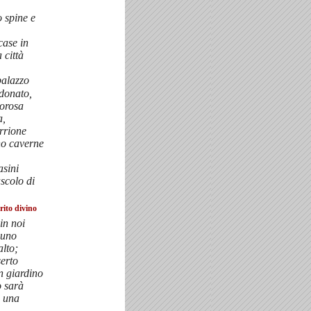
 spine e
 case in
 città
palazzo
donato,
morosa
a,
orrione
no caverne
asini
ascolo di
rito divino
in noi
 uno
alto;
serto
n giardino
o sarà
o una