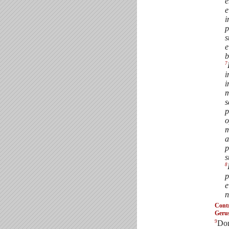
e
e
i
p
s
e
b
7
i
i
m
s
p
o
m
a
p
s
8
p
e
n
Contr
Geru
9
Do