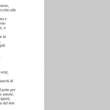
nzose,
ecchio alle
no e
orno
e, o
,
ta la
,
 più
;
,
vesti,
fianchi di
l petto per
e amene,
vigneti,
ra del mio