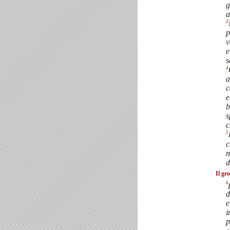
g
a
3
p
v
e
s
4
a
c
e
b
s
c
5
c
n
d
Il gr
6
d
e
i
p