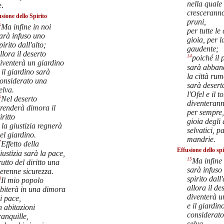
nella quale
e.
cresceranno
usione dello Spirito
pruni,
5
Ma infine in noi
per tutte le
arà infuso uno
gioia, per la
pirito dall'alto;
gaudente;
llora il deserto
14
poiché il 
iventerà un giardino
sarà abban
 il giardino sarà
la città ru
onsiderato una
sarà desert
elva.
l'Ofel e il t
6
Nel deserto
diventeran
renderà dimora il
per sempre,
iritto
gioia degli 
 la giustizia regnerà
selvatici, p
el giardino.
mandrie.
7
Effetto della
Effusione dello spi
iustizia sarà la pace,
15
Ma infine 
rutto del diritto una
sarà infuso
erenne sicurezza.
spirito dall'
8
Il mio popolo
allora il de
biterà in una dimora
diventerà u
i pace,
e il giardin
n abitazioni
considerat
ranquille,
selva.