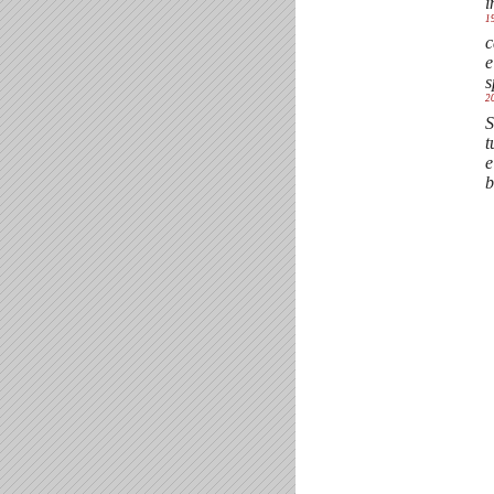
i
1
c
e
s
2
S
t
e
b