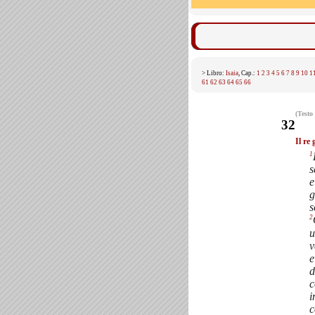
> Libro:
Isaia
, Cap.:
1
2
3
4
5
6
7
8
9
10
1
61
62
63
64
65
66
(Testo
32
Il re 
1
s
e
g
s
2
u
v
e
d
c
i
c