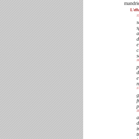
mandri
L'eff
1
s
s
a
d
e
c
s
1
p
d
e
n
1
g
f
p
1
a
d
i
t