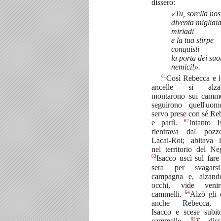
dissero:
«Tu, sorella nos
diventa migliaia
miriadi
e la tua stirpe
conquisti
la porta dei suo
nemici!».
61
Così Rebecca e l
ancelle si alzar
montarono sui camme
seguirono quell'uom
servo prese con sé Re
62
e partì.
Intanto I
rientrava dal poz
Lacai-Roi; abitava in
nel territorio del Ne
63
Isacco uscì sul fare
sera per svagars
campagna e, alzand
occhi, vide veni
64
cammelli.
Alzò gli 
anche Rebecca, 
Isacco e scese subit
65
cammello.
E diss