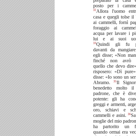
preparato la casa
posto per i cammel
32
Allora l'uomo ent
casa e quegli tolse il
ai cammelli, fornì pag
foraggio ai camme
acqua per lavare i pi
lui e ai suoi uom
33
Quindi gli fu p
davanti da mangiar
egli disse; «Non man
finché non avrò d
quello che devo dire»
risposero: «Dì pure
disse: «Io sono un ser
35
Abramo.
Il Signo
benedetto molto i
padrone, che è dive
potente: gli ha con
greggi e armenti, arge
oro, schiavi e sch
36
cammelli e asini.
Sa
moglie del mio padrone
ha partorito un fi
quando ormai era vec