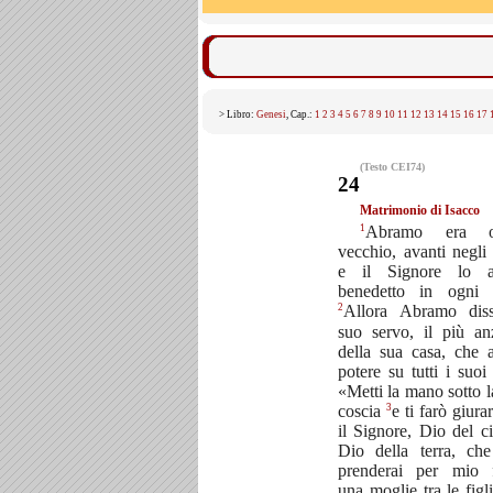
> Libro:
Genesi
, Cap.:
1
2
3
4
5
6
7
8
9
10
11
12
13
14
15
16
17
(Testo CEI74)
24
Matrimonio di Isacco
1
Abramo era o
vecchio, avanti negli 
e il Signore lo a
benedetto in ogni 
2
Allora Abramo dis
suo servo, il più an
della sua casa, che 
potere su tutti i suoi
«Metti la mano sotto l
3
coscia
e ti farò giura
il Signore, Dio del ci
Dio della terra, ch
prenderai per mio f
una moglie tra le figl