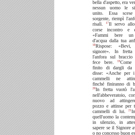
bella d'aspetto, era ve
nessun uomo le si
unito. Essa scese
sorgente, riempì l'anf
17
risalì.
Il servo allo
corse incontro e d
«Fammi bere u
d'acqua dalla tua anf
18
Rispose: «Bevi,
signore». In fretta
l'anfora sul braccio
19
fece bere.
Come 
finito di dargli da 
disse: «Anche per i
cammelli ne attin
finché finiranno di b
20
In fretta vuotò l'a
nell'abbeveratoio, cor
nuovo ad attinger
pozzo e attinse per tu
21
cammelli di lui.
I
quell'uomo la contem
in silenzio, in atte
sapere se il Signore a
o no concesso buon esi