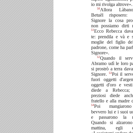
io mi rivolga altrove».
50
Allora Làba
Betuèl risposero:
Signore la cosa pro
non possiamo dirti n
51
Ecco Rebecca dava
te: prendila e và e s
moglie del figlio de
padrone, come ha parla
Signore».
52
Quando il ser
Abramo udì le loro pa
si prostrò a terra dava
53
Signore.
Poi il serv
fuori oggetti d'arge
oggetti d'oro e vesti
diede a Rebecca; 
preziosi diede anc
fratello e alla madre d
54
Poi mangiaro
bevvero lui e i suoi u
e passarono la no
Quando si alzarono
mattina, egli di