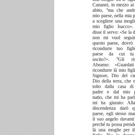
Cananei, in mezzo ai 
4
abito,
ma che andr
mio paese, nella mia p
a scegliere una mogli
mio figlio Isacco»
disse il servo: «Se la
non mi vuol segui
questo paese, dovrò 
ricondurre tuo figl
paese da cui tu
6
uscito?».
Gli ris
Abramo: «Guardati
ricondurre là mio figl
Signore, Dio del ci
Dio della terra, che 
tolto dalla casa d
padre e dal mio p
natio, che mi ha parl
mi ha giurato: All
discendenza darò q
paese, egli stesso ma
il suo angelo davanti 
perché tu possa prende
là una moglie per i
8