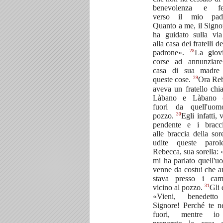
benevolenza e fed
verso il mio padr
Quanto a me, il Signo
ha guidato sulla via
alla casa dei fratelli d
28
padrone».
La giovi
corse ad annunziare
casa di sua madre 
29
queste cose.
Ora Re
aveva un fratello chi
Làbano e Làbano c
fuori da quell'uo
30
pozzo.
Egli infatti, v
pendente e i braccia
alle braccia della sor
udite queste paro
Rebecca, sua sorella: 
mi ha parlato quell'u
venne da costui che a
stava presso i cam
31
vicino al pozzo.
Gli 
«Vieni, benedetto
Signore! Perché te ne
fuori, mentre i