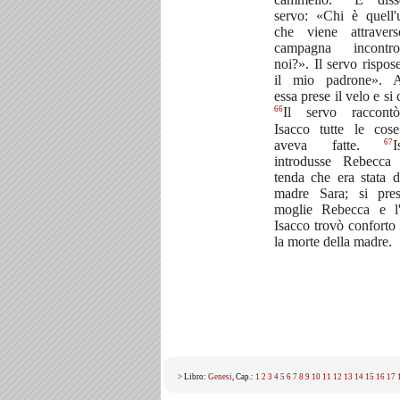
servo: «Chi è quell
che viene attraver
campagna incont
noi?». Il servo rispos
il mio padrone». A
essa prese il velo e si 
66
Il servo raccont
Isacco tutte le cos
67
aveva fatte.
I
introdusse Rebecca 
tenda che era stata d
madre Sara; si pre
moglie Rebecca e l
Isacco trovò conforto
la morte della madre.
> Libro:
Genesi
, Cap.:
1
2
3
4
5
6
7
8
9
10
11
12
13
14
15
16
17