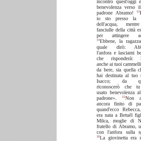
incontro quest'oggi 
benevolenza verso i
13
padrone Abramo!
io sto presso la 
dell'acqua, mentr
fanciulle della città 
per attingere ac
14
Ebbene, la ragazza
quale dirò: Abb
l'anfora e lasciami be
che risponderà: B
anche ai tuoi cammelli
da bere, sia quella c
hai destinata al tuo 
Isacco; da qu
riconoscerò che t
usato benevolenza a
15
padrone».
Non a
ancora finito di par
quand'ecco Rebecca
era nata a Betuèl figl
Milca, moglie di N
fratello di Abramo, u
con l'anfora sulla sp
16
La giovinetta era 