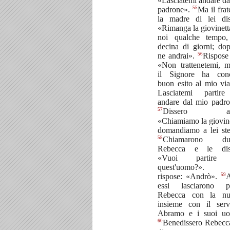
«Lasciatemi andare da
55
padrone».
Ma il frat
la madre di lei dis
«Rimanga la giovinett
noi qualche tempo
decina di giorni; dop
56
ne andrai».
Rispose 
«Non trattenetemi, m
il Signore ha con
buon esito al mio via
Lasciatemi partir
andare dal mio padro
57
Dissero allo
«Chiamiamo la giovine
domandiamo a lei ste
58
Chiamarono du
Rebecca e le diss
«Vuoi partire
quest'uomo?». 
59
rispose: «Andrò».
A
essi lasciarono pa
Rebecca con la nut
insieme con il ser
Abramo e i suoi uo
60
Benedissero Rebecca