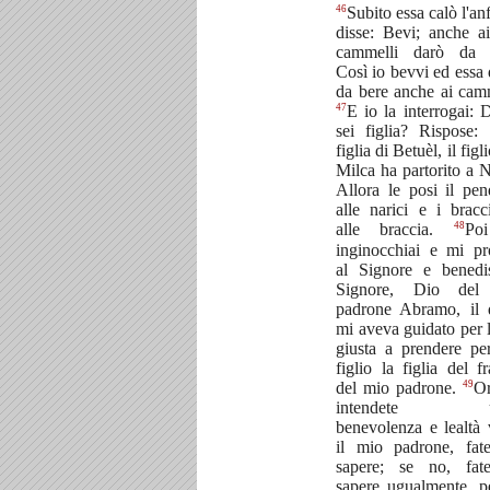
46
Subito essa calò l'an
disse: Bevi; anche ai
cammelli darò da 
Così io bevvi ed essa 
da bere anche ai camm
47
E io la interrogai: 
sei figlia? Rispose:
figlia di Betuèl, il figl
Milca ha partorito a N
Allora le posi il pen
alle narici e i bracci
48
alle braccia.
Po
inginocchiai e mi pro
al Signore e benedis
Signore, Dio del
padrone Abramo, il 
mi aveva guidato per l
giusta a prendere pe
figlio la figlia del fr
49
del mio padrone.
Or
intendete us
benevolenza e lealtà 
il mio padrone, fat
sapere; se no, fat
sapere ugualmente, p