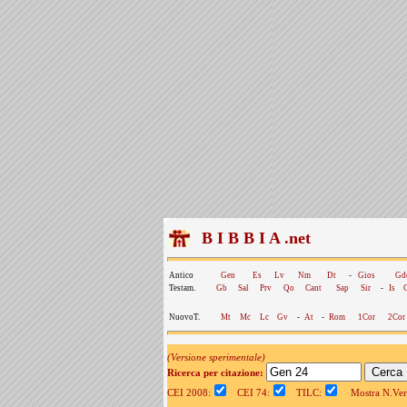
B I B B I A .net
Antico
Gen
Es
Lv
Nm
Dt
-
Gios
Gd
Testam.
Gb
Sal
Prv
Qo
Cant
Sap
Sir
-
Is
NuovoT.
Mt
Mc
Lc
Gv
-
At
-
Rom
1Cor
2Cor
(Versione sperimentale)
Ricerca per citazione:
CEI 2008:
CEI 74:
TILC:
Mostra N.Vers