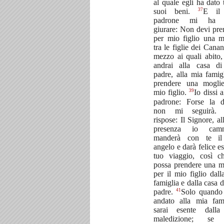
al quale egli ha dato t
37
suoi beni.
E il
padrone mi ha f
giurare: Non devi pre
per mio figlio una m
tra le figlie dei Canan
mezzo ai quali abito
andrai alla casa d
padre, alla mia famigl
prendere una mogli
39
mio figlio.
Io dissi 
padrone: Forse la 
non mi seguirà
rispose: Il Signore, al
presenza io camm
manderà con te il
angelo e darà felice es
tuo viaggio, così c
possa prendere una m
per il mio figlio dall
famiglia e dalla casa 
41
padre.
Solo quando 
andato alla mia fami
sarai esente dall
maledizione; se