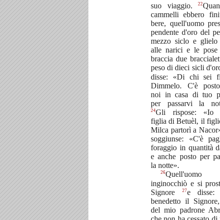
22
suo viaggio.
Quan
cammelli ebbero fini
bere, quell'uomo pre
pendente d'oro del pe
mezzo siclo e glielo
alle narici e le pose 
braccia due braccialet
peso di dieci sicli d'o
disse: «Di chi sei fi
Dimmelo. C'è post
noi in casa di tuo p
per passarvi la not
24
Gli rispose: «Io
figlia di Betuèl, il figl
Milca partorì a Nacor
soggiunse: «C'è pag
foraggio in quantità d
e anche posto per pa
la notte».
26
Quell'uomo
inginocchiò e si prost
27
Signore
e disse:
benedetto il Signore
del mio padrone Ab
che non ha cessato di 