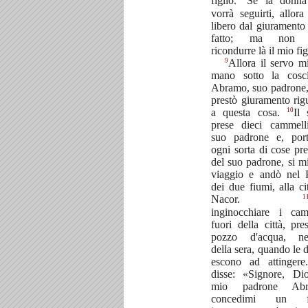
figlio.
Se la donna
vorrà seguirti, allora
libero dal giuramento
fatto; ma non 
ricondurre là il mio fig
9
Allora il servo mi
mano sotto la cosc
Abramo, suo padrone, 
prestò giuramento rig
10
a questa cosa.
Il 
prese dieci cammell
suo padrone e, por
ogni sorta di cose pre
del suo padrone, si mi
viaggio e andò nel 
dei due fiumi, alla ci
1
Nacor.
inginocchiare i cam
fuori della città, pre
pozzo d'acqua, nel
della sera, quando le 
escono ad attinger
disse: «Signore, Di
mio padrone Abr
concedimi un fe