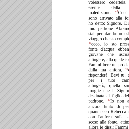
volessero cedertela, 
esente dalla 
42
maledizione.
Così
sono arrivato alla fo
ho detto: Signore, Di
mio padrone Abram
stai per dar buon esi
viaggio che sto compi
43
ecco, io sto pres
fonte d'acqua; ebben
giovane che uscir
attingere, alla quale io
Fammi bere un pò d'
44
dalla tua anfora,
risponderà: Bevi tu; 
per i tuoi camm
attingerò, quella sa
moglie che il Signo
destinata al figlio de
45
padrone.
Io non a
ancora finito di pen
quand'ecco Rebecca u
con l'anfora sulla sp
scese alla fonte, attin
allora le dissi: Fammi