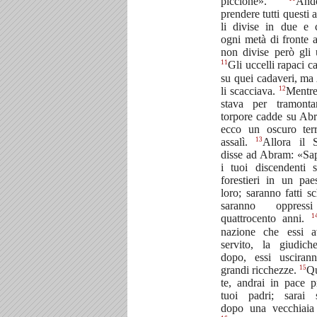
piccione».
An
prendere tutti questi 
li divise in due e 
ogni metà di fronte al
non divise però gli u
11
Gli uccelli rapaci c
su quei cadaveri, m
12
li scacciava.
Mentre 
stava per tramonta
torpore cadde su Ab
ecco un oscuro ter
13
assalì.
Allora il 
disse ad Abram: «Sa
i tuoi discendenti 
forestieri in un pa
loro; saranno fatti sc
saranno oppress
1
quattrocento anni.
nazione che essi a
servito, la giudich
dopo, essi usciran
15
grandi ricchezze.
Qu
te, andrai in pace p
tuoi padri; sarai 
dopo una vecchiaia 