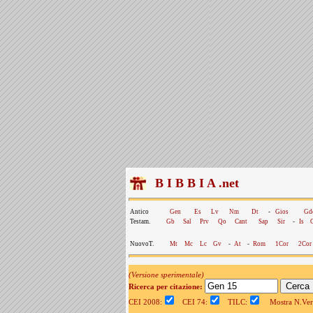
B I B B I A .net
Antico
Gen
Es
Lv
Nm
Dt
-
Gios
Gd
Testam.
Gb
Sal
Prv
Qo
Cant
Sap
Sir
-
Is
NuovoT.
Mt
Mc
Lc
Gv
-
At
-
Rom
1Cor
2Cor
(Versione sperimentale)
Ricerca per citazione:
CEI 2008:
CEI 74:
TILC:
Mostra N.Vers