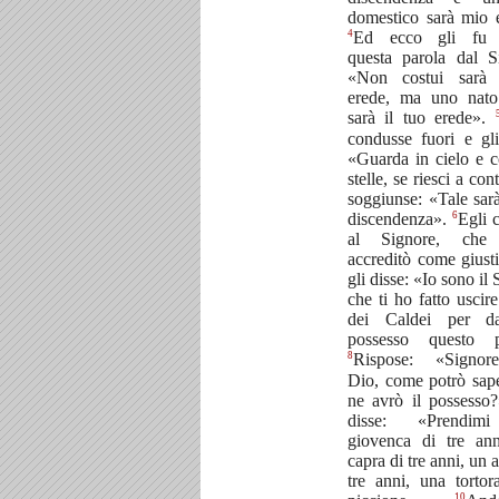
domestico sarà mio 
4
Ed ecco gli fu r
questa parola dal S
«Non costui sarà 
erede, ma uno nato
sarà il tuo erede».
condusse fuori e gli
«Guarda in cielo e c
stelle, se riesci a con
soggiunse: «Tale sarà
6
discendenza».
Egli c
al Signore, che 
accreditò come giust
gli disse: «Io sono il
che ti ho fatto uscir
dei Caldei per da
possesso questo p
8
Rispose: «Signo
Dio, come potrò sap
ne avrò il possesso
disse: «Prendim
giovenca di tre an
capra di tre anni, un a
tre anni, una torto
10