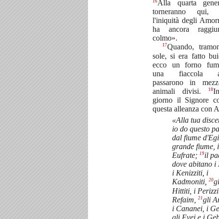
16
Alla quarta gener
torneranno qui, 
l'iniquità degli Amor
ha ancora raggiu
colmo».
17
Quando, tramon
sole, si era fatto bui
ecco un forno fum
una fiaccola ar
passarono in mezz
18
animali divisi.
I
giorno il Signore c
questa alleanza con 
«Alla tua disc
io do questo p
dal fiume d'Egi
grande fiume, i
19
Eufrate;
il pa
dove abitano i 
i Kenizziti, i
20
Kadmoniti,
gl
Hittiti, i Perizzit
21
Refaim,
gli A
i Cananei, i Ge
gli Evei e i Ge