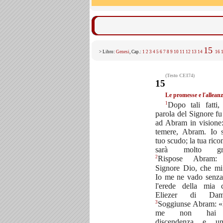
15
> Libro:
Genesi
, Cap.:
1
2
3
4
5
6
7
8
9
10
11
12
13
14
16
(Testo CEI74)
15
Le promesse e l'allean
1
Dopo tali fatti,
parola del Signore fu 
ad Abram in vision
temere, Abram. Io 
tuo scudo; la tua ric
sarà molto gra
2
Rispose Abram:
Signore Dio, che mi
Io me ne vado senza 
l'erede della mia 
Eliezer di Dama
3
Soggiunse Abram: «
me non hai 
discendenza e u