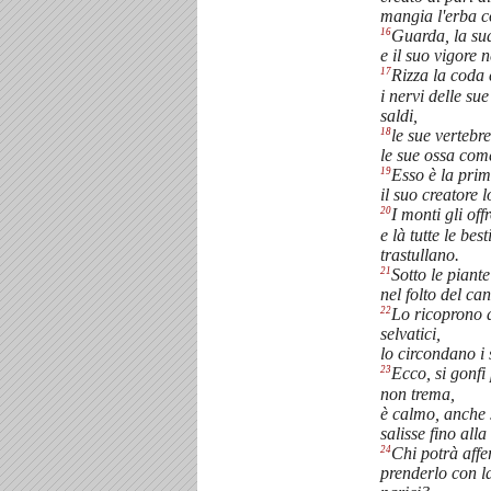
mangia l'erba c
16
Guarda, la sua
e il suo vigore n
17
Rizza la coda
i nervi delle su
saldi,
18
le sue vertebre
le sue ossa com
19
Esso è la prim
il suo creatore l
20
I monti gli off
e là tutte le be
trastullano.
21
Sotto le piante
nel folto del ca
22
Lo ricoprono d
selvatici,
lo circondano i s
23
Ecco, si gonfi 
non trema,
è calmo, anche 
salisse fino all
24
Chi potrà affe
prenderlo con la