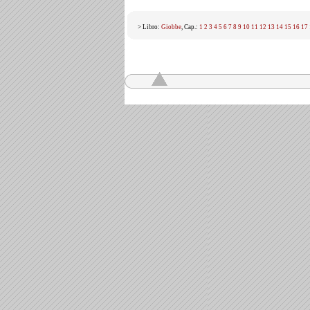
> Libro:
Giobbe
, Cap.:
1
2
3
4
5
6
7
8
9
10
11
12
13
14
15
16
17