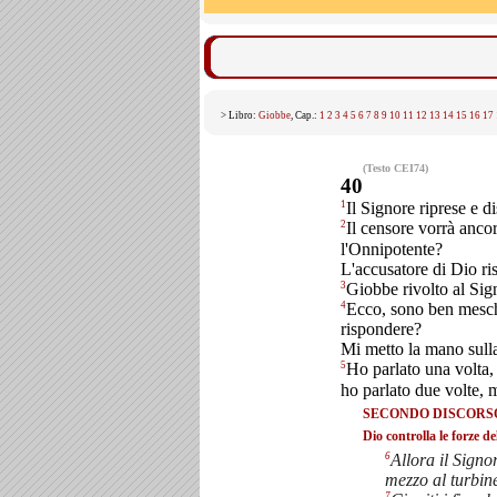
> Libro:
Giobbe
, Cap.:
1
2
3
4
5
6
7
8
9
10
11
12
13
14
15
16
17
(Testo CEI74)
40
1
Il Signore riprese e d
2
Il censore vorrà anco
l'Onnipotente?
L'accusatore di Dio r
3
Giobbe rivolto al Sig
4
Ecco, sono ben mesch
rispondere?
Mi metto la mano sull
5
Ho parlato una volta,
ho parlato due volte, 
SECONDO DISCORS
Dio controlla le forze de
6
Allora il Signo
mezzo al turbine
7