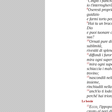
Cingiti i fianc
io t'interrogherò
8
Oseresti propri
guidizio
e farmi torto pe
9
Hai tu un brac
Dio
e puoi tuonare 
sua?
10
Ornati pure di
sublimità,
rivestiti di sple
11
diffondi i furor
mira ogni super
12
mira ogni supe
schiaccia i mal
trovino;
13
nascondili nell
insieme,
rinchiudili nella
14
anch'io ti lode
perché hai trion
Le bestie
15
Ecco, l'ippop
creato al pari di