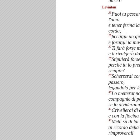
narici?
Leviatan
25
Puoi tu pescar
l'amo
e tener ferma l
corda,
26
ficcargli un gi
e forargli la m
27
Ti farà forse 
e ti rivolgerà d
28
Stipulerà fors
perché tu lo pr
sempre?
29
Scherzerai co
passero,
legandolo per le
30
Lo metteranno 
compagnie di p
se lo divideran
31
Crivellerai di 
e con la fiocina
32
Metti su di lu
al ricordo della
rimproverai!