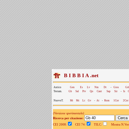
B I B B I A .net
Antico
Gen
Es
Lv
Nm
Dt
-
Gios
Gd
Testam.
Gb
Sal
Prv
Qo
Cant
Sap
Sir
-
Is
NuovoT.
Mt
Mc
Lc
Gv
-
At
-
Rom
1Cor
2Cor
(Versione sperimentale)
Ricerca per citazione:
CEI 2008:
CEI 74:
TILC:
Mostra N.Vers