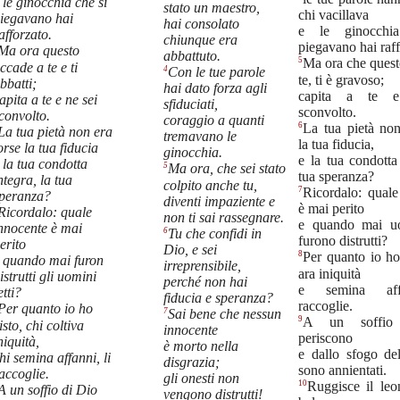
 le ginocchia che si
stato un maestro,
chi vacillava
iegavano hai
hai consolato
e le ginocchi
afforzato.
chiunque era
piegavano hai raff
Ma ora questo
abbattuto.
5
Ma ora che quest
ccade a te e ti
4
Con le tue parole
te, ti è gravoso;
bbatti;
hai dato forza agli
capita a te 
apita a te e ne sei
sfiduciati,
sconvolto.
convolto.
coraggio a quanti
6
La tua pietà non
La tua pietà non era
tremavano le
la tua fiducia,
orse la tua fiducia
ginocchia.
e la tua condotta
 la tua condotta
5
Ma ora, che sei stato
tua speranza?
ntegra, la tua
colpito anche tu,
7
Ricordalo: quale
peranza?
diventi impaziente e
è mai perito
Ricordalo: quale
non ti sai rassegnare.
e quando mai uo
nnocente è mai
6
Tu che confidi in
furono distrutti?
erito
Dio, e sei
8
Per quanto io ho
 quando mai furon
irreprensibile,
ara iniquità
istrutti gli uomini
perché non hai
e semina aff
etti?
fiducia e speranza?
raccoglie.
Per quanto io ho
7
Sai bene che nessun
9
A un soffio
isto, chi coltiva
innocente
periscono
niquità,
è morto nella
e dallo sfogo del
hi semina affanni, li
disgrazia;
sono annientati.
accoglie.
gli onesti non
10
Ruggisce il leon
A un soffio di Dio
vengono distrutti!