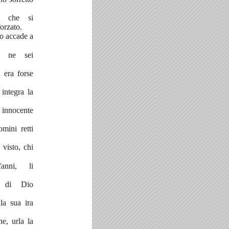
a che si
orzato.
o accade a
e ne sei
 era forse
 integra la
 innocente
mini retti
 visto, chi
anni, li
 di Dio
la sua ira
e, urla la