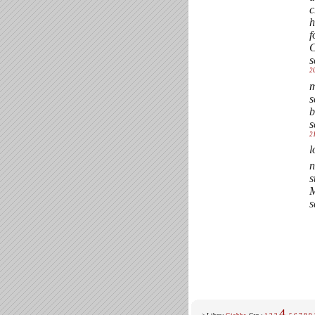
c
h
f
C
s
2
m
s
b
s
2
l
n
s
M
s
4