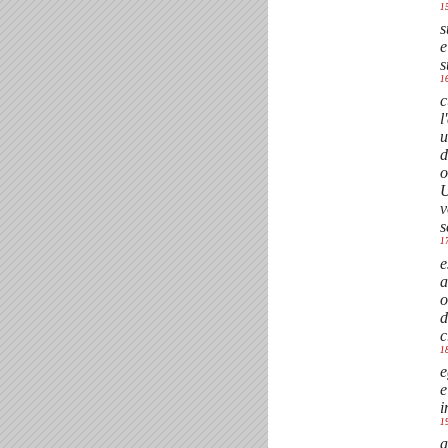
1
s
e
s
1
c
l
u
d
o
U
v
s
1
e
a
o
d
c
1
e
e
i
1
a