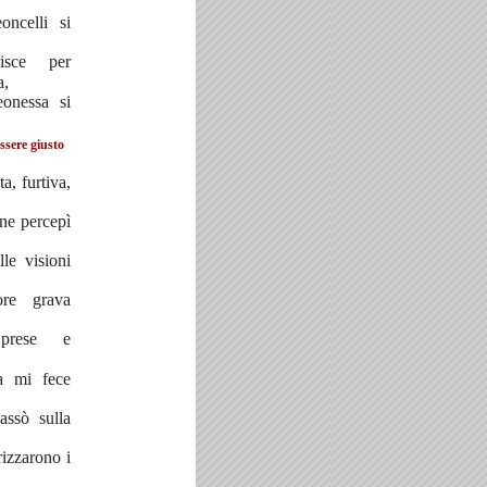
oncelli si
isce per
a,
eonessa si
sere giusto
a, furtiva,
 ne percepì
le visioni
ore grava
prese e
sa mi fece
ssò sulla
rizzarono i