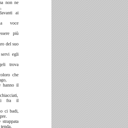
ma non ne
,
davanti ai
na voce
ssere più
uro del suo
servi egli
eli trova
coloro che
ngo,
e hanno il
hiacciati,
ti fra il
o ci badi,
pre.
 strappata
 tenda,