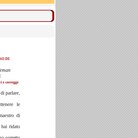
SO DI
Teman
:
vi e corregge
di parlare,
tenere le
maestro di
hai ridato
no sorretto