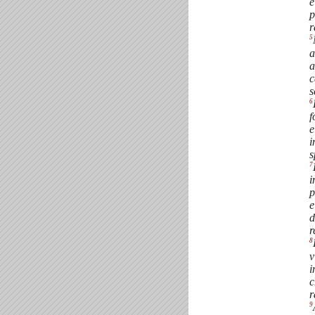
e
p
r
5
a
a
c
s
6
f
e
i
s
7
i
p
e
d
r
8
v
i
c
r
9