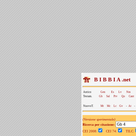
B I B B I A .net
Antico
Gen
Es
Lv
Nm
Testam.
Gb
Sal
Prv
Qo
Cant
NuovoT.
Mt
Mc
Lc
Gv
-
At
-
(Versione sperimentale)
Ricerca per citazione:
CEI 2008:
CEI 74:
TILC: