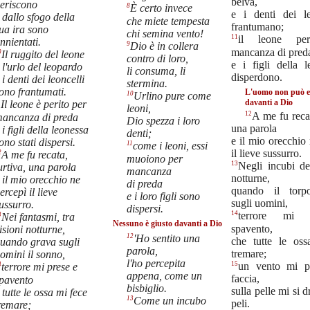
belva,
eriscono
8
È certo invece
e i denti dei le
 dallo sfogo della
che miete tempesta
frantumano;
ua ira sono
chi semina vento!
11
il leone per
nnientati.
9
Dio è in collera
mancanza di pred
0
Il ruggito del leone
contro di loro,
e i figli della l
 l'urlo del leopardo
li consuma, li
disperdono.
 i denti dei leoncelli
stermina.
ono frantumati.
L'uomo non può es
10
Urlino pure come
davanti a Dio
1
Il leone è perito per
leoni,
12
A me fu recat
ancanza di preda
Dio spezza i loro
una parola
 i figli della leonessa
denti;
e il mio orecchio
ono stati dispersi.
11
come i leoni, essi
il lieve sussurro.
2
A me fu recata,
muoiono per
13
Negli incubi del
urtiva, una parola
mancanza
notturne,
 il mio orecchio ne
di preda
quando il torp
ercepì il lieve
e i loro figli sono
sugli uomini,
ussurro.
dispersi.
14
terrore mi 
3
Nei fantasmi, tra
Nessuno è giusto davanti a Dio
spavento,
isioni notturne,
12
'Ho sentito una
che tutte le os
uando grava sugli
parola,
tremare;
omini il sonno,
l'ho percepita
15
un vento mi pa
4
terrore mi prese e
appena, come un
faccia,
pavento
bisbiglio.
sulla pelle mi si d
 tutte le ossa mi fece
13
Come un incubo
peli.
remare;