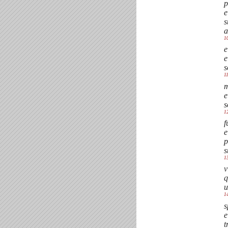
p
e
s
a
1
e
e
s
1
m
e
s
1
f
e
p
s
1
v
q
u
1
s
e
t