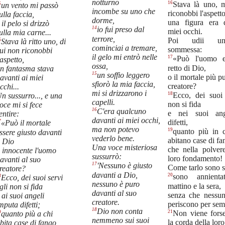
notturno
16
Stava là uno, 
5
un vento mi passò
incombe su uno che
riconobbi l'aspetto
ulla faccia,
dorme,
una figura era 
 il pelo si drizzò
14
io fui preso dal
miei occhi.
ulla mia carne...
terrore,
Poi udii u
6
Stava là ritto uno, di
cominciai a tremare,
sommessa:
ui non riconobbi
il gelo mi entrò nelle
17
«Può l'uomo e
'aspetto,
ossa,
retto di Dio,
n fantasma stava
15
un soffio leggero
o il mortale più p
avanti ai miei
sfiorò la mia faccia,
creatore?
cchi...
mi si drizzarono i
18
Ecco, dei suoi 
n sussurro..., e una
capelli.
non si fida
oce mi si fece
16
C'era qualcuno
e nei suoi ang
entire:
davanti ai miei occhi,
difetti,
7
«Può il mortale
ma non potevo
19
quanto più in 
ssere giusto davanti
vederlo bene.
abitano case di fa
 Dio
Una voce misteriosa
che nella polver
 innocente l'uomo
sussurrò:
loro fondamento!
avanti al suo
17
'Nessuno è giusto
Come tarlo sono sc
reatore?
davanti a Dio,
20
sono annienta
8
Ecco, dei suoi servi
nessuno è puro
mattino e la sera,
gli non si fida
davanti al suo
senza che nessun
 ai suoi angeli
creatore.
periscono per sem
mputa difetti;
18
Dio non conta
21
Non viene forse
9
quanto più a chi
nemmeno sui suoi
la corda della loro
bita case di fango,