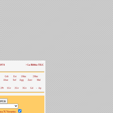
 1974
> La Bibbia TILC
Gdt
Est
1Mac
2Mac
Abac
Sof
Agg
Zacc
Mal
2Pt
1Gv
2Gv
3Gv
Gd
-
Ap
a N.Versetto: