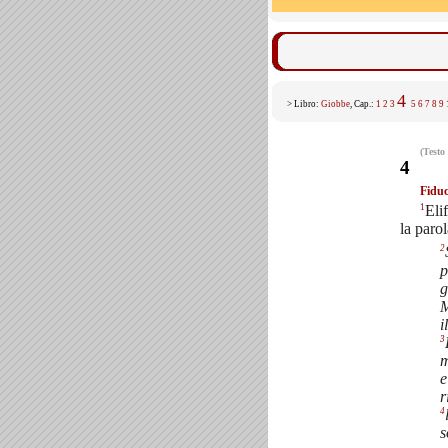
4
> Libro:
Giobbe
, Cap.:
1
2
3
5
6
7
8
9
(Testo
4
Fiduc
1
Eli
la parol
2
p
g
M
i
3
m
e
r
4
s