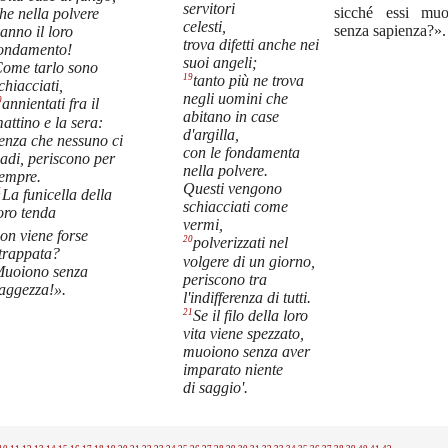
servitori
sicché essi mu
he nella polvere
celesti,
senza sapienza?».
anno il loro
trova difetti anche nei
ondamento!
suoi angeli;
ome tarlo sono
19
tanto più ne trova
chiacciati,
negli uomini che
0
annientati fra il
abitano in case
attino e la sera:
d'argilla,
enza che nessuno ci
con le fondamenta
adi, periscono per
nella polvere.
empre.
Questi vengono
1
La funicella della
schiacciati come
oro tenda
vermi,
on viene forse
20
polverizzati nel
trappata?
volgere di un giorno,
uoiono senza
periscono tra
aggezza!».
l'indifferenza di tutti.
21
Se il filo della loro
vita viene spezzato,
muoiono senza aver
imparato niente
di saggio'.