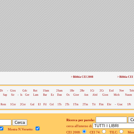
> Bibbia CEI 2008
> Bibbia CEI
Dt
-
Gios
Gdc
Rut
1Sam
2Sam
1Re
2Re
1Cr
2Cr
Esd
Nee
Tob
Sap
Sir
-
Is
Ger
Lam
Bar
Ez
Dan
Os
Gioe
Am
Abd
Gion
Mich
Naum
Rom
1Cor
2Cor
Gal
Ef
Fil
Col
1Ts
2Ts
1Tm
2Tm
Tit
Flm
Ebr
-
Giac
1Pt
Ricerca per parola:
cerca all'interno di
Mostra N.Versetto:
CEI 2008:
CEI 74:
TILC:
Mostr