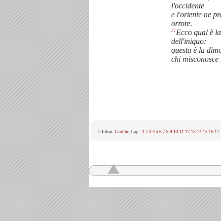
l'occidente
e l'oriente ne p
orrore.
21
Ecco qual è la
dell'iniquo:
questa è la dim
chi misconosce
> Libro:
Giobbe
, Cap.:
1
2
3
4
5
6
7
8
9
10
11
12
13
14
15
16
17