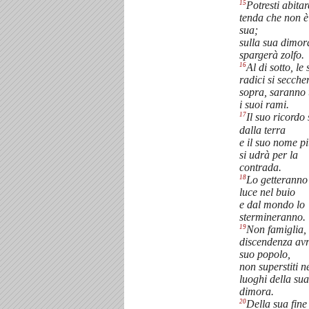
15
Potresti abitar
tenda che non è
sua;
sulla sua dimor
spargerà zolfo.
16
Al di sotto, le 
radici si secch
sopra, saranno t
i suoi rami.
17
Il suo ricordo
dalla terra
e il suo nome p
si udrà per la
contrada.
18
Lo getteranno
luce nel buio
e dal mondo lo
stermineranno.
19
Non famiglia,
discendenza avr
suo popolo,
non superstiti n
luoghi della sua
dimora.
20
Della sua fine