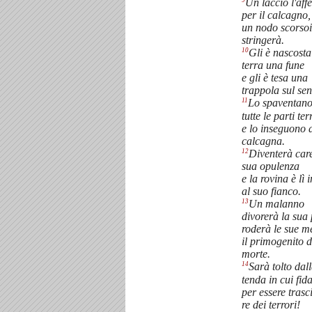
Un laccio l'aff
per il calcagno,
un nodo scorsoi
stringerà.
10
Gli è nascosta
terra una fune
e gli è tesa una
trappola sul sen
11
Lo spaventano
tutte le parti ter
e lo inseguono a
calcagna.
12
Diventerà care
sua opulenza
e la rovina è lì 
al suo fianco.
13
Un malanno
divorerà la sua 
roderà le sue 
il primogenito d
morte.
14
Sarà tolto dal
tenda in cui fid
per essere trasc
re dei terrori!