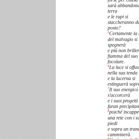
sarà abbandona
terra
e le rupi si
staccheranno da
posto?
5
Certamente la 
del malvagio si
spegnerà
e più non brille
fiamma del suo
focolare.
6
La luce si offu
nella sua tenda
e la lucerna si
estinguerà sopra
7
Il suo energico
s'accorcerà
e i suoi progetti
faran precipitar
8
poiché incappe
una rete con i s
piedi
e sopra un tran
camminerà.
9