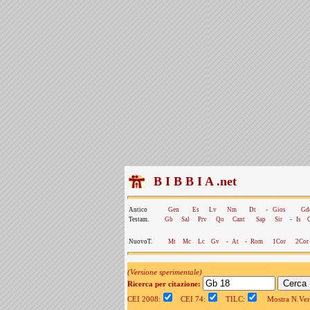
B I B B I A .net
Antico
Gen
Es
Lv
Nm
Dt
-
Gios
Gd
Testam.
Gb
Sal
Prv
Qo
Cant
Sap
Sir
-
Is
NuovoT.
Mt
Mc
Lc
Gv
-
At
-
Rom
1Cor
2Cor
(Versione sperimentale)
Ricerca per citazione:
CEI 2008:
CEI 74:
TILC:
Mostra N.Vers