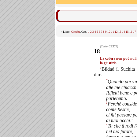
> Libro:
Giobbe
, Cap.:
1
2
3
4
5
6
7
8
9
10
11
12
13
14
15
16
17
(Testo CEI74)
18
La collera non può null
la giustizia
1
Bildad il Suchita 
dire:
2
Quando porrai 
alle tue chiacch
Rifletti bene e p
parleremo.
3
Perché conside
come bestie,
ci fai passare pe
ai tuoi occhi?
4
Tu che ti rodi 
nel tuo furore,
forse per causa