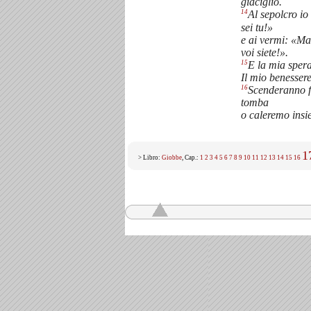
giaciglio.
14
Al sepolcro io
sei tu!»
e ai vermi: «Ma
voi siete!».
15
E la mia sper
Il mio benessere
16
Scenderanno f
tomba
o caleremo insi
1
> Libro:
Giobbe
, Cap.:
1
2
3
4
5
6
7
8
9
10
11
12
13
14
15
16