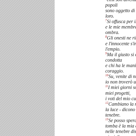
popoli
sono oggetto di
loro.
7
Si offusca per i
e le mie membr
ombra.
8
Gli onesti ne r
e l'innocente s'
l'empio.
9
Ma il giusto si
condotta
e chi ha le man
coraggio.
10
Su, venite di n
io non troverò u
11
I miei giorni s
miei progetti,
i voti del mio c
12
Cambiano la n
la luce - dicono 
tenebre.
13
Se posso spera
tomba è la mia 
nelle tenebre di