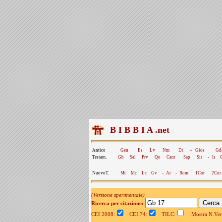
B I B B I A .net
Antico
Gen
Es
Lv
Nm
Dt
-
Gios
Gd
Testam.
Gb
Sal
Prv
Qo
Cant
Sap
Sir
-
Is
NuovoT.
Mt
Mc
Lc
Gv
-
At
-
Rom
1Cor
2Cor
(Versione sperimentale)
Ricerca per citazione:
CEI 2008:
CEI 74:
TILC:
Mostra N.Vers