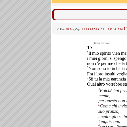
1
> Libro:
Giobbe
, Cap.:
1
2
3
4
5
6
7
8
9
10
11
12
13
14
15
16
(Testo CEI74)
17
1
Il mio spirito vien me
i miei giorni si spengo
non c'è per me che la
2
Non sono io in balìa d
Fra i loro insulti vegli
3
Sii tu la mia garanzia 
Qual altro vorrebbe st
4
Poiché hai priv
mente,
per questo non l
5
Come chi invita
suo pranzo,
mentre gli occhi 
languiscono;
6
così son divent