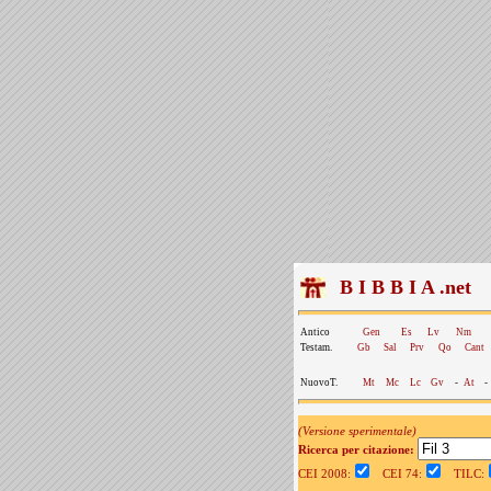
B I B B I A .net
Antico
Gen
Es
Lv
Nm
Testam.
Gb
Sal
Prv
Qo
Cant
NuovoT.
Mt
Mc
Lc
Gv
-
At
-
(Versione sperimentale)
Ricerca per citazione:
CEI 2008:
CEI 74:
TILC: