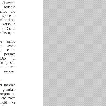
a di averla
 soltanto
cando ciò
 spalle e
 che mi sta
o verso la
che Dio ci
 lassù, in
he siamo
amo avere
ti; se in
 pensate
, Dio vi
su questo.
unto a cui
, insieme
e
evi insieme
e guardate
omportano
 che avete
molti - ve