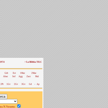
 1974
> La Bibbia TILC
Gdt
Est
1Mac
2Mac
Abac
Sof
Agg
Zacc
Mal
2Pt
1Gv
2Gv
3Gv
Gd
-
Ap
a N.Versetto: