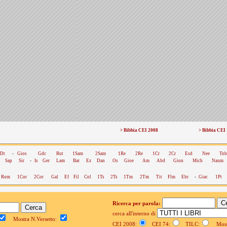
> Bibbia CEI 2008
> Bibbia CEI
Dt
-
Gios
Gdc
Rut
1Sam
2Sam
1Re
2Re
1Cr
2Cr
Esd
Nee
Tob
Sap
Sir
-
Is
Ger
Lam
Bar
Ez
Dan
Os
Gioe
Am
Abd
Gion
Mich
Naum
Rom
1Cor
2Cor
Gal
Ef
Fil
Col
1Ts
2Ts
1Tm
2Tm
Tit
Flm
Ebr
-
Giac
1Pt
Ricerca per parola:
cerca all'interno di
Mostra N.Versetto:
CEI 2008:
CEI 74:
TILC:
Mostr