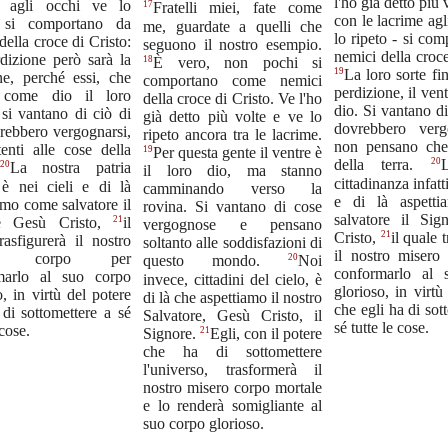
l'ho già detto più 
e agli occhi ve lo
17
Fratelli miei, fate come
con le lacrime agl
, si comportano da
me, guardate a quelli che
lo ripeto - si co
della croce di Cristo:
seguono il nostro esempio.
nemici della croce
rdizione però sarà la
18
È vero, non pochi si
19
La loro sorte fin
ne, perché essi, che
comportano come nemici
perdizione, il vent
 come dio il loro
della croce di Cristo. Ve l'ho
dio. Si vantano di
 si vantano di ciò di
già detto più volte e ve lo
dovrebbero verg
rebbero vergognarsi,
ripeto ancora tra le lacrime.
non pensano che
ntenti alle cose della
19
Per questa gente il ventre è
20
della terra.
20
La nostra patria
il loro dio, ma stanno
cittadinanza infatti
 è nei cieli e di là
camminando verso la
e di là aspett
amo come salvatore il
rovina. Si vantano di cose
salvatore il Si
21
re Gesù Cristo,
il
vergognose e pensano
21
Cristo,
il quale 
rasfigurerà il nostro
soltanto alle soddisfazioni di
il nostro misero
ro corpo per
20
questo mondo.
Noi
conformarlo al 
marlo al suo corpo
invece, cittadini del cielo, è
glorioso, in virtù
o, in virtù del potere
di là che aspettiamo il nostro
che egli ha di sot
di sottomettere a sé
Salvatore, Gesù Cristo, il
sé tutte le cose.
 cose.
21
Signore.
Egli, con il potere
che ha di sottomettere
l'universo, trasformerà il
nostro misero corpo mortale
e lo renderà somigliante al
suo corpo glorioso.