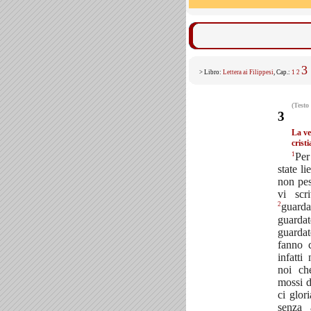
3
> Libro:
Lettera ai Filippesi
, Cap.:
1
2
(Testo
3
La ve
crist
1
Per 
state l
non pes
vi scr
2
guar
guardate
guardat
fanno 
infatti 
noi ch
mossi d
ci glor
senza 