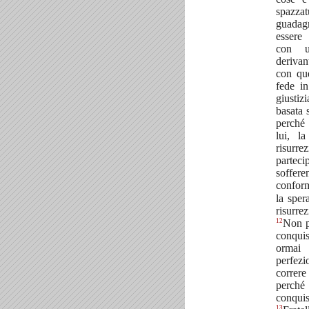
spazz
guada
essere
con u
deriva
con que
fede in
giustiz
basata 
perché
lui, l
risu
partec
soffer
confor
la sper
risurr
12
Non p
conquis
ormai
perfezi
correr
perché
conquis
13