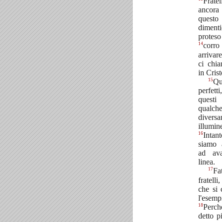
Frate
ancora
quest
diment
protes
14
corro
arriva
ci chia
in Cris
15
Qu
perfet
questi
qualc
diver
illumin
16
Intan
siamo 
ad ava
linea.
17
Fa
fratell
che si
l'esemp
18
Perch
detto p