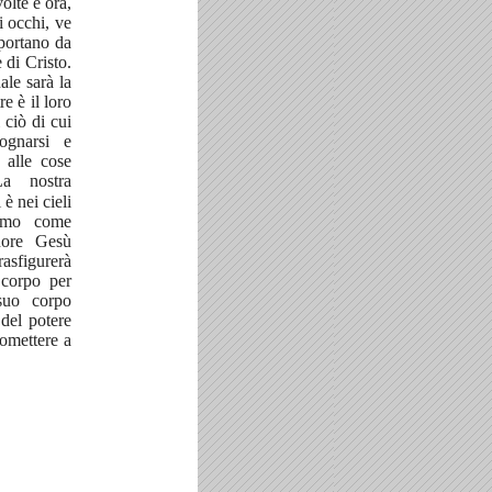
volte e ora,
i occhi, ve
mportano da
 di Cristo.
ale sarà la
re è il loro
 ciò di cui
ognarsi e
 alle cose
La nostra
 è nei cieli
iamo come
gnore Gesù
trasfigurerà
 corpo per
suo corpo
 del potere
tomettere a