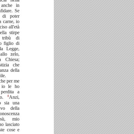
 anche in
fidare. Se
e di poter
a carne, io
ciso all'età
ella stirpe
a tribù di
 figlio di
lla Legge,
allo zelo,
la Chiesa;
stizia che
vanza della
ile.
che per me
 io le ho
 perdita a
8
sto.
Anzi,
to sia una
vo della
conoscenza
sù, mio
ho lasciato
ste cose e