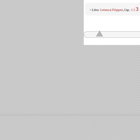
3
> Libro:
Lettera ai Filippesi
, Cap.:
1
2