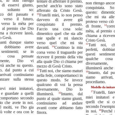
lli, io non ritengo
tentare di afferrare il premio,
non ritengo ancor
 di esservi giunto,
perché anch'io sono stato
conquistata. So
o soltanto so:
afferrato da Cristo Gesù.
questo: dimenti
ico del passato e
13
Fratelli miei, io non penso
che mi sta alle
o verso il futuro,
davvero di avere già
proteso verso ciò
 verso la mèta per
conquistato il premio.
14
di fronte,
corr
re al premio che Dio
Faccio una cosa sola:
mèta, al premio 
ma a ricevere lassù,
dimentico quel che sta alle
chiama a ricevere
to Gesù.
mie spalle e mi slancio
Cristo Gesù.
anti dunque siamo
verso quel che mi sta
15
Tutti noi, c
ti, dobbiamo avere
14
davanti.
Continuo la mia
perfetti, dobbi
 sentimenti; se in
corsa verso il traguardo per
questi sentimen
he cosa pensate
ricevere il premio della vita
qualche cosa
samente, Dio vi
alla quale Dio ci chiama per
diversamente
erà anche su questo.
mezzo di Gesù Cristo.
illuminerà anche 
to, dal punto a cui
15
Tutti noi, che siamo maturi
16
Intanto, dal p
arrivati continuiamo
nella fede, comportiamoci in
siamo arrivati
nzare sulla stessa
questo modo. Se invece
procediamo.
qualcuno di voi la pensa
Modello da imitar
tevi miei imitatori,
diversamente, Dio lo
17
Fratelli, fat
i, e guardate a quelli
16
illuminerà.
Intanto, dal
miei imitatori 
 comportano secondo
punto al quale siamo giunti,
quelli che si c
io che avete in noi.
continuiamo ad andare
secondo l'esempio
é molti, ve l'ho gia
avanti come abbiamo fatto
18
in noi.
Perché 
iù volte e ora con le
finora.