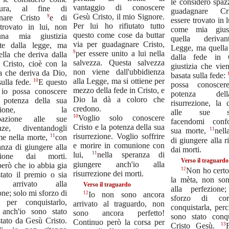
le considero spaz
vantaggio di conoscere
atura, al fine di
guadagnare C
Gesù Cristo, il mio Signore.
9
gnare Cristo
e di
essere trovato in 
Per lui ho rifiutato tutto
 trovato in lui, non
come mia giust
questo come cose da buttar
na mia giustizia
quella derivan
via per guadagnare Cristo,
nte dalla legge, ma
Legge, ma quella
9
per essere unito a lui nella
lla che deriva dalla
dalla fede in C
salvezza. Questa salvezza
 Cristo, cioè con la
giustizia che vie
non viene dall'ubbidienza
ia che deriva da Dio,
basata sulla fede:
alla Legge, ma si ottiene per
10
sulla fede.
E questo
possa conoscer
mezzo della fede in Cristo, e
 io possa conoscere
potenza de
Dio la dà a coloro che
a potenza della sua
risurrezione, la
credono.
rrezione, la
alle sue sof
10
Voglio solo conoscere
ipazione alle sue
facendomi conf
Cristo e la potenza della sua
enze, diventandogli
11
sua morte,
nell
risurrezione. Voglio soffrire
11
me nella morte,
con
di giungere alla r
e morire in comunione con
anza di giungere alla
dai morti.
11
lui,
nella speranza di
ezione dai morti.
Verso il traguardo
giungere anch'io alla
erò che io abbia gia
12
Non ho certo
risurrezione dei morti.
tato il premio o sia
la mèta, non son
 arrivato alla
Verso il traguardo
alla perfezion
one; solo mi sforzo di
12
Io non sono ancora
sforzo di cor
e per conquistarlo,
arrivato al traguardo, non
conquistarla, per
 anch'io sono stato
sono ancora perfetto!
sono stato conq
tato da Gesù Cristo.
Continuo però la corsa per
13
Cristo Gesù.
F