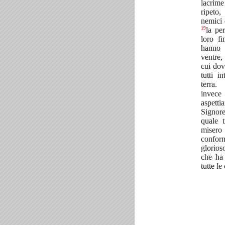
lacrim
ripeto
nemici 
19
la pe
loro fi
hanno
ventre,
cui dov
tutti i
terra.
invece
aspetti
Signo
quale t
mise
confor
glorios
che ha 
tutte le