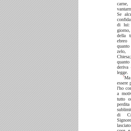
carne
vantarm
Se alc
confida
di lui
giorno, 
della 
ebreo 
quanto 
zelo, 
Chies
quanto
deriva 
legge.
7
Ma
essere
l'ho co
a moti
tutto 
perdi
sublim
di Cr
Signor
lasciat
cose e