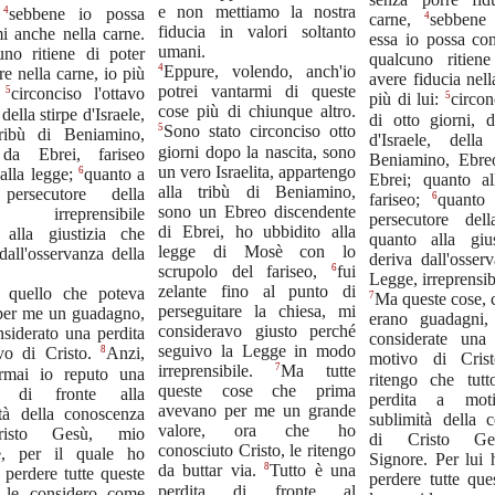
e non mettiamo la nostra
4
,
sebbene io possa
4
carne,
sebbene
fiducia in valori soltanto
i anche nella carne.
essa io possa con
umani.
uno ritiene di poter
qualcuno ritien
4
Eppure, volendo, anch'io
re nella carne, io più
avere fiducia nell
potrei vantarmi di queste
5
:
circonciso l'ottavo
5
più di lui:
circon
cose più di chiunque altro.
della stirpe d'Israele,
di otto giorni, d
5
Sono stato circonciso otto
tribù di Beniamino,
d'Israele, dell
giorni dopo la nascita, sono
da Ebrei, fariseo
Beniamino, Ebreo
un vero Israelita, appartengo
6
alla legge;
quanto a
Ebrei; quanto a
alla tribù di Beniamino,
persecutore della
6
fariseo;
quanto 
sono un Ebreo discendente
a; irreprensibile
persecutore del
di Ebrei, ho ubbidito alla
 alla giustizia che
quanto alla giu
legge di Mosè con lo
dall'osservanza della
deriva dall'osser
6
scrupolo del fariseo,
fui
Legge, irreprensib
zelante fino al punto di
 quello che poteva
7
Ma queste cose, 
perseguitare la chiesa, mi
 per me un guadagno,
erano guadagni,
consideravo giusto perché
nsiderato una perdita
considerate una
seguivo la Legge in modo
8
vo di Cristo.
Anzi,
motivo di Cri
7
irreprensibile.
Ma tutte
ormai io reputo una
ritengo che tut
queste cose che prima
ta di fronte alla
perdita a moti
avevano per me un grande
ità della conoscenza
sublimità della 
valore, ora che ho
isto Gesù, mio
di Cristo Ge
conosciuto Cristo, le ritengo
e, per il quale ho
Signore. Per lui 
8
da buttar via.
Tutto è una
o perdere tutte queste
perdere tutte que
perdita di fronte al
 le considero come