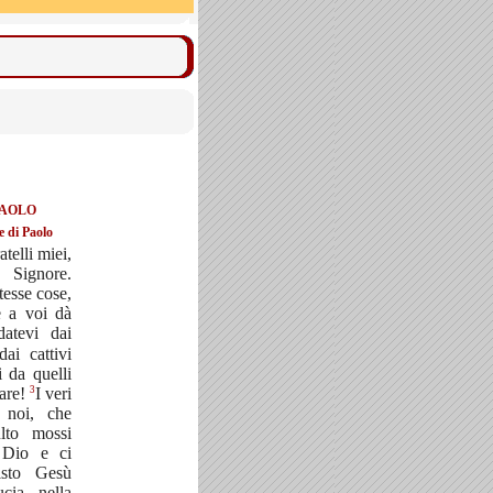
PAOLO
e di Paolo
atelli miei,
 Signore.
tesse cose,
 a voi dà
datevi dai
dai cattivi
i da quelli
3
lare!
I veri
o noi, che
ulto mossi
i Dio e ci
isto Gesù
ucia nella