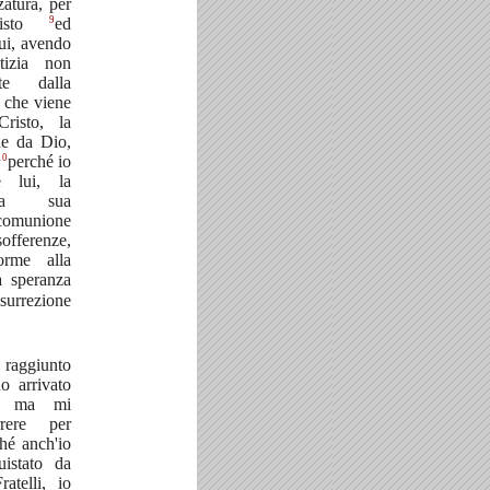
zatura, per
9
risto
ed
lui, avendo
izia non
te dalla
 che viene
risto, la
ne da Dio,
10
perché io
e lui, la
lla sua
 comunione
ferenze,
orme alla
a speranza
isurrezione
 raggiunto
o arrivato
e; ma mi
rere per
ché anch'io
uistato da
ratelli, io