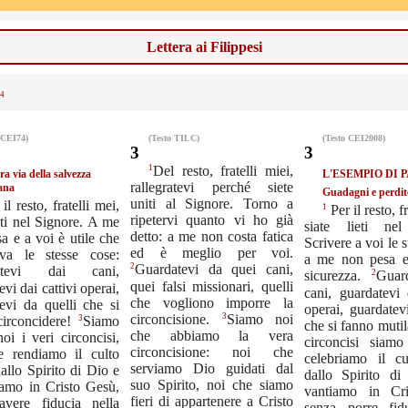
Lettera ai Filippesi
4
 CEI74)
(Testo TILC)
(Testo CEI2008)
3
3
1
Del resto, fratelli miei,
ra via della salvezza
L'ESEMPIO DI 
rallegratevi perché siete
iana
Guadagni e perdit
uniti al Signore. Torno a
il resto, fratelli mei,
1
Per il resto, fr
ripetervi quanto vi ho già
ieti nel Signore. A me
siate lieti nel
detto: a me non costa fatica
a e a voi è utile che
Scrivere a voi le s
ed è meglio per voi.
iva le stesse cose:
a me non pesa e
2
Guardatevi da quei cani,
datevi dai cani,
2
sicurezza.
Guar
quei falsi missionari, quelli
vi dai cattivi operai,
cani, guardatevi 
che vogliono imporre la
evi da quelli che si
operai, guardatev
3
circoncisione.
Siamo noi
3
circoncidere!
Siamo
che si fanno muti
che abbiamo la vera
noi i veri circoncisi,
circoncisi siam
circoncisione: noi che
e rendiamo il culto
celebriamo il c
serviamo Dio guidati dal
allo Spirito di Dio e
dallo Spirito d
suo Spirito, noi che siamo
iamo in Cristo Gesù,
vantiamo in Cr
fieri di appartenere a Cristo
avere fiducia nella
senza porre fid