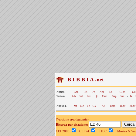
B I B B I A .net
Antico
Gen
Es
Lv
Nm
Dt
-
Gios
Gd
Testam.
Gb
Sal
Prv
Qo
Cant
Sap
Sir
-
Is
NuovoT.
Mt
Mc
Lc
Gv
-
At
-
Rom
1Cor
2Cor
(Versione sperimentale)
Ricerca per citazione:
CEI 2008:
CEI 74:
TILC:
Mostra N.Vers