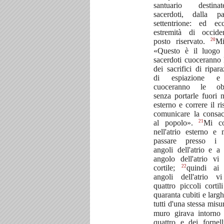
santuario destin
sacerdoti, dalla p
settentrione: ed ec
estremità di occid
20
posto riservato.
Mi
«Questo è il luogo
sacerdoti cuoceranno 
dei sacrifici di ripar
di espiazione e
cuoceranno le obla
senza portarle fuori ne
esterno e correre il ri
comunicare la consac
21
al popolo».
Mi co
nell'atrio esterno e 
passare presso i q
angoli dell'atrio e a
angolo dell'atrio vi
22
cortile;
quindi ai 
angoli dell'atrio v
quattro piccoli cortil
quaranta cubiti e larghi
tutti d'una stessa misu
muro girava intorno a
quattro e dei fornell