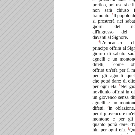
portico, poi uscirà e il
non sarà chiuso f
3
tramonto.
Il popolo d
si prostrerà nei saba
giorni del novi
all'ingresso del p
davanti al Signore.
4
L'olocausto 
principe offrirà al Sig
giorno di sabato sarà
agnelli e un monton
5
difetti;
come obl
offrirà un'efa per il 
per gli agnelli quell
che potrà dare; di oli
6
per ogni efa.
Nel gio
novilunio offrirà in o
un giovenco senza dife
agnelli e un monton
7
difetti;
in oblazione
per il giovenco e un'ef
montone e per gli 
quanto potrà dare; d'
8
hin per ogni efa.
Qu