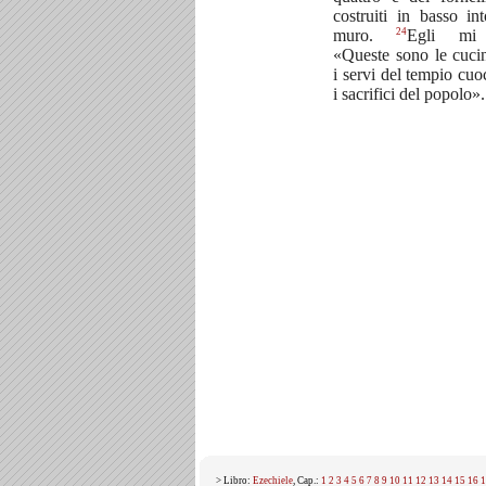
costruiti in basso in
24
muro.
Egli mi 
«Queste sono le cuci
i servi del tempio cu
i sacrifici del popolo».
> Libro:
Ezechiele
, Cap.:
1
2
3
4
5
6
7
8
9
10
11
12
13
14
15
16
1