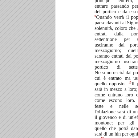
principe entrerà,
entrare passando per 
del portico e da esso
9
Quando verrà il pop
paese davanti al Signo
solennità, coloro che
entrati dalla po
settentrione per a
usciranno dal port
mezzogiorno; quel
saranno entrati dal po
mezzogiorno uscira
portico di settent
Nessuno uscirà dal po
cui è entrato ma us
10
quello opposto.
Il 
sarà in mezzo a loro;
come entrano loro e
come escono loro
feste e nelle sol
l'oblazione sarà di un
il giovenco e di un'ef
montone; per gli a
quello che potrà dare
sarà di un hin per ogni