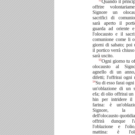
12
Quando il princi
offrire volontariam
Signore un oloca
sacrifici di comunio
sarà aperto il port
guarda ad oriente e 
l'olocausto e il sacri
comunione come li of
giorni di sabato; poi 
il portico verrà chius
sarà uscito.
13
Ogni giorno tu off
olocausto al Sign
agnello di un anno
difetti; l'offrirai ogni
14
Su di esso farai ogni
un'oblazione di un s
efa; di olio offrirai un
hin per intridere il 
farina: è un'oblaz
Signore, la 
dell'olocausto quotidi
offrirà dunque l'a
l'oblazione e l'oli
mattina: è l'olo