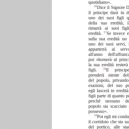
quotidiano».
16
Dice il Signore 
il principe darà in 
uno dei suoi figli q
della sua eredità, 
rimarrà ai suoi fig
17
eredità.
Se invece e
sulla sua eredità un
uno dei suoi servi, 
apparterrà al serv
all'anno dell'affranc
poi ritornerà al prin
la sua eredità resterà
18
figli.
Il princi
prenderà niente dell'
del popolo, privando
esazioni, del suo po
egli lascerà in eredità
figli parte di quanto p
perché nessuno d
popolo sia scacciato 
possesso».
19
Poi egli mi condu
il corridoio che sta su
del portico, alle sta