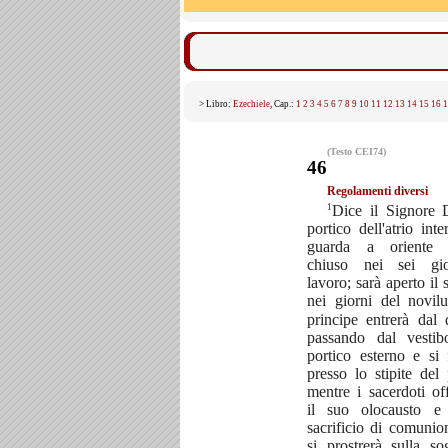
> Libro:
Ezechiele
, Cap.:
1
2
3
4
5
6
7
8
9
10
11
12
13
14
15
16
1
(Testo CEI74)
46
Regolamenti diversi
1
Dice il Signore D
portico dell'atrio int
guarda a oriente r
chiuso nei sei gio
lavoro; sarà aperto il 
nei giorni del novil
principe entrerà dal 
passando dal vestib
portico esterno e si 
presso lo stipite del 
mentre i sacerdoti of
il suo olocausto e
sacrificio di comunio
si prostrerà sulla so