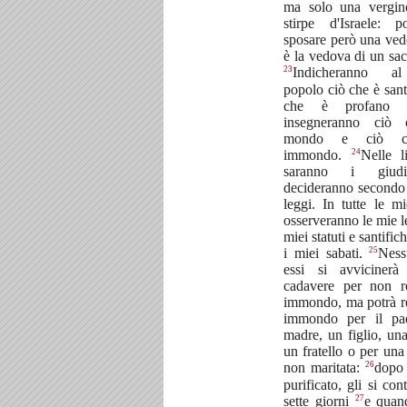
ma solo una vergin
stirpe d'Israele: p
sposare però una ved
è la vedova di un sac
23
Indicheranno a
popolo ciò che è sant
che è profano 
insegneranno ciò
mondo e ciò 
24
immondo.
Nelle li
saranno i giud
decideranno secondo
leggi. In tutte le mi
osserveranno le mie le
miei statuti e santifi
25
i miei sabati.
Ness
essi si avviciner
cadavere per non r
immondo, ma potrà r
immondo per il pad
madre, un figlio, una 
un fratello o per una 
26
non maritata:
dopo 
purificato, gli si con
27
sette giorni
e quan