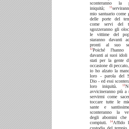
sconteranno la p
11
iniquità;
serviran
mio santuario come 
delle porte del te
come servi del t
sgozzeranno gli oloc
le vittime del po
staranno davanti a
pronti al suo ser
12
Poiché l'hanno s
davanti ai suoi idoli
stati per la gente d'
occasione di peccato,
io ho alzato la man
loro - parola del 
Dio - ed essi sconter
13
loro iniquità.
N
avvicineranno più a
servirmi come sace
toccare tutte le m
sante e santissi
sconteranno la ve
degli abomini che
14
compiuti.
Affido 
custodia del tempio