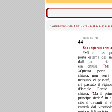
> Libro:
Ezechiele
, Cap.:
1
2
3
4
5
6
7
8
9
10
11
12
13
14
15
16
1
(Testo CEI74)
44
Uso del portico orienta
1
Mi condusse po
porta esterna del sa
dalla parte di orient
2
era chiusa.
Mi 
«Questa porta r
chiusa: non verrà 
nessuno vi passerà,
c'è passato il Signo
d'Israele. Perciò 
3
chiusa.
Ma il princ
principe siederà in e
cibarsi davanti al S
entrerà dal vestibol
porta e di lì uscirà».