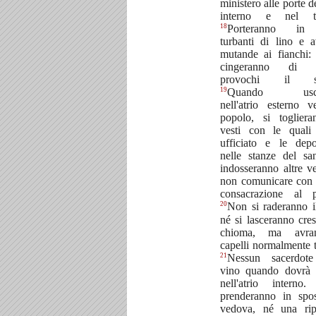
ministero alle porte de
interno e nel t
18
Porteranno in
turbanti di lino e 
mutande ai fianchi:
cingeranno di q
provochi il su
19
Quando usci
nell'atrio esterno v
popolo, si toglier
vesti con le quali
ufficiato e le dep
nelle stanze del san
indosseranno altre ve
non comunicare con 
consacrazione al p
20
Non si raderanno i
né si lasceranno cres
chioma, ma avra
capelli normalmente ta
21
Nessun sacerdote
vino quando dovrà 
nell'atrio interno
prenderanno in spo
vedova, né una rip