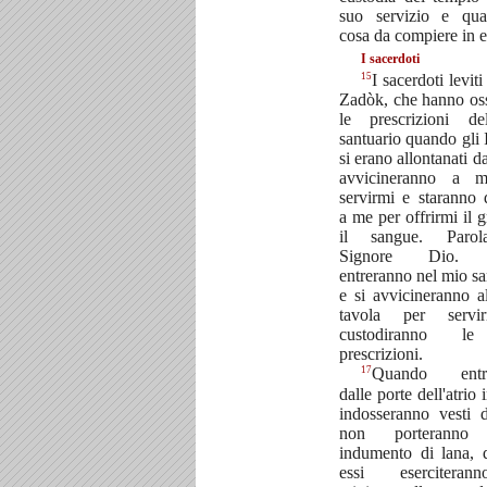
suo servizio e qua
cosa da compiere in e
I sacerdoti
15
I sacerdoti leviti 
Zadòk, che hanno os
le prescrizioni d
santuario quando gli I
si erano allontanati d
avvicineranno a 
servirmi e staranno 
a me per offrirmi il g
il sangue. Paro
Signore Dio
entreranno nel mio sa
e si avvicineranno a
tavola per serv
custodiranno l
prescrizioni.
17
Quando entre
dalle porte dell'atrio 
indosseranno vesti d
non porteranno 
indumento di lana,
essi esercitera