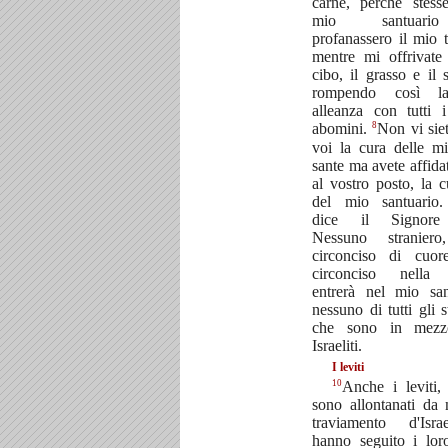
carne, perché stess
mio santuar
profanassero il mio 
mentre mi offrivate
cibo, il grasso e il 
rompendo così l
alleanza con tutti i
8
abomini.
Non vi siet
voi la cura delle m
sante ma avete affidat
al vostro posto, la c
del mio santuari
dice il Signore
Nessuno stranier
circonciso di cuor
circonciso nella 
entrerà nel mio san
nessuno di tutti gli s
che sono in mezz
Israeliti.
I leviti
10
Anche i leviti,
sono allontanati da
traviamento d'Isr
hanno seguito i loro