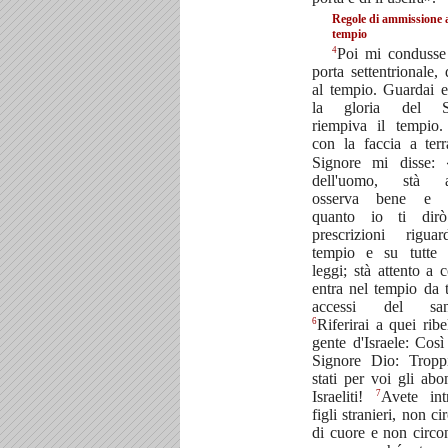
Regole di ammissione 
tempio
4
Poi mi condusse
porta settentrionale, 
al tempio. Guardai 
la gloria del S
riempiva il tempio
con la faccia a ter
Signore mi disse: 
dell'uomo, stà at
osserva bene e a
quanto io ti dirò
prescrizioni rigua
tempio e su tutte 
leggi; stà attento a 
entra nel tempio da tu
accessi del sant
6
Riferirai a quei ribel
gente d'Israele: Così 
Signore Dio: Tropp
stati per voi gli abo
7
Israeliti!
Avete int
figli stranieri, non ci
di cuore e non circon