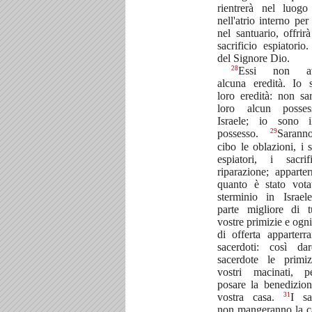
rientrerà nel luogo
nell'atrio interno per
nel santuario, offrirà
sacrificio espiatorio.
del Signore Dio.
28
Essi non av
alcuna eredità. Io 
loro eredità: non sa
loro alcun posse
Israele; io sono i
29
possesso.
Sarann
cibo le oblazioni, i s
espiatori, i sacri
riparazione; apparter
quanto è stato vota
sterminio in Israe
parte migliore di t
vostre primizie e ogni
di offerta apparterr
sacerdoti: così da
sacerdote le primi
vostri macinati, p
posare la benedizion
31
vostra casa.
I sa
non mangeranno la c