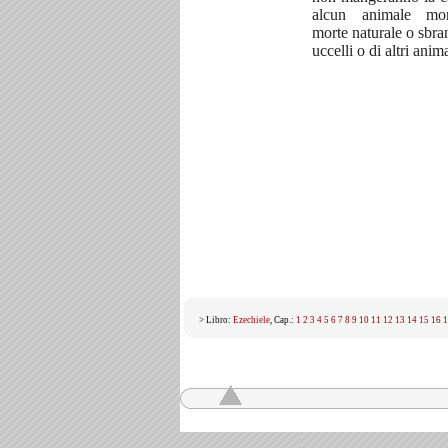
alcun animale mo
morte naturale o sbran
uccelli o di altri anim
> Libro:
Ezechiele
, Cap.:
1
2
3
4
5
6
7
8
9
10
11
12
13
14
15
16
1