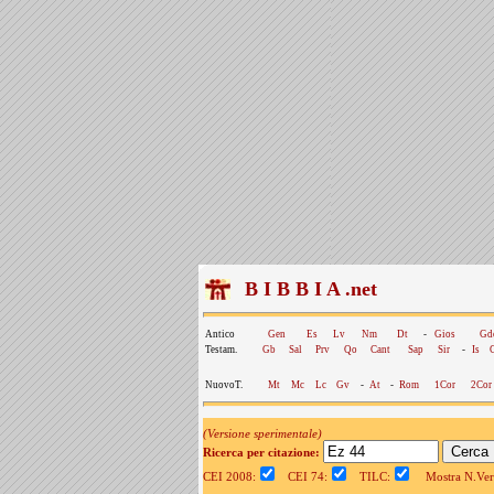
B I B B I A .net
Antico
Gen
Es
Lv
Nm
Dt
-
Gios
Gd
Testam.
Gb
Sal
Prv
Qo
Cant
Sap
Sir
-
Is
NuovoT.
Mt
Mc
Lc
Gv
-
At
-
Rom
1Cor
2Cor
(Versione sperimentale)
Ricerca per citazione:
CEI 2008:
CEI 74:
TILC:
Mostra N.Vers