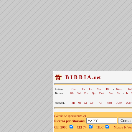
B I B B I A .net
Antico
Gen
Es
Lv
Nm
Dt
-
Gios
Gd
Testam.
Gb
Sal
Prv
Qo
Cant
Sap
Sir
-
Is
NuovoT.
Mt
Mc
Lc
Gv
-
At
-
Rom
1Cor
2Cor
(Versione sperimentale)
Ricerca per citazione:
CEI 2008:
CEI 74:
TILC:
Mostra N.Vers