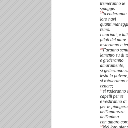
tremeranno le
spiagge.
29
Scenderanno 
loro navi
quanti maneggi
remo:
i marinai, e tutt
piloti del mare
resteranno a te
30
Faranno sentir
lamento su di t
e grideranno
amaramente,
si getteranno su
testa la polvere
si rotoleranno 
cenere;
31
si raderanno 
capelli per te
e vestiranno di
per te pianger
nell'amarezza
dell'anima
con amaro cord
32
Nel loro pian