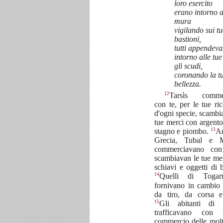
loro esercito
erano intorno a
mura
vigilando sui tu
bastioni,
tutti appendev
intorno alle tu
gli scudi,
coronando la t
bellezza.
12
Tarsìs comme
con te, per le tue ri
d'ogni specie, scambi
tue merci con argento,
13
stagno e piombo.
An
Grecia, Tubal e 
commerciavano co
scambiavan le tue me
schiavi e oggetti di 
14
Quelli di Togar
fornivano in cambio 
da tiro, da corsa e
15
Gli abitanti di
trafficavano con 
commercio delle molt