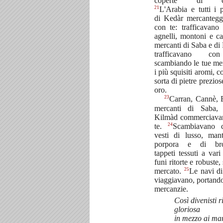
coperte di cav
21
L'Arabia e tutti i p
di Kedàr mercantegg
con te: trafficavano
agnelli, montoni e c
mercanti di Saba e d
trafficavano co
scambiando le tue me
i più squisiti aromi, c
sorta di pietre prezios
oro.
23
Carran, Cannè, 
mercanti di Saba, 
Kilmàd commerciava
24
te.
Scambiavano 
vesti di lusso, mant
porpora e di bro
tappeti tessuti a vari 
funi ritorte e robuste,
25
mercato.
Le navi di
viaggiavano, portando
mercanzie.
Così divenisti r
gloriosa
in mezzo ai mar