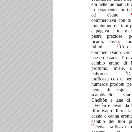
era nelle tue mani: ti
in pagamento corni d
ed ebano.
commerciava con te 
moltitudine dei tuoi p
e pagava le tue mer
pietre preziose, po
ricami, bisso, cor
17
rubini.
Co
commerciavano Giud
paese d'Israele. Ti da
cambio grano di M
profumo, miele, 
18
balsamo.
Da
trafficava con te per
numerosi prodotti, per
beni di ogni s
scambiando vi
Chelbòn e lana di 
19
Vedàn e Iavàn da U
rifornivano ferro la
cassia e canna aroma
cambio dei tuoi pro
20
Dedan trafficava co