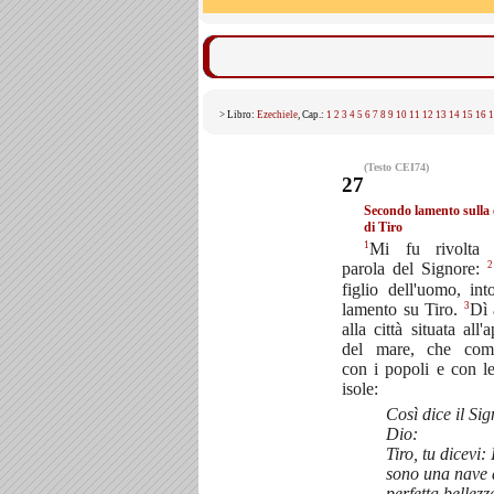
> Libro:
Ezechiele
, Cap.:
1
2
3
4
5
6
7
8
9
10
11
12
13
14
15
16
1
(Testo CEI74)
27
Secondo lamento sulla
di Tiro
1
Mi fu rivolta 
2
parola del Signore:
figlio dell'uomo, in
3
lamento su Tiro.
Dì 
alla città situata all'
del mare, che com
con i popoli e con l
isole:
Così dice il Si
Dio:
Tiro, tu dicevi: 
sono una nave 
perfetta bellezz