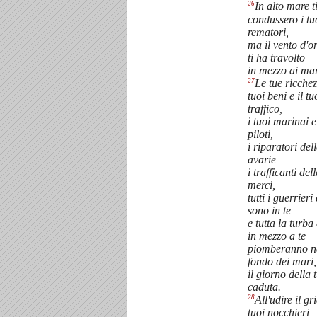
26
In alto mare t
condussero i tu
rematori,
ma il vento d'o
ti ha travolto
in mezzo ai mar
27
Le tue ricchez
tuoi beni e il tu
traffico,
i tuoi marinai e
piloti,
i riparatori del
avarie
i trafficanti del
merci,
tutti i guerrieri
sono in te
e tutta la turba
in mezzo a te
piomberanno n
fondo dei mari,
il giorno della 
caduta.
28
All'udire il gr
tuoi nocchieri