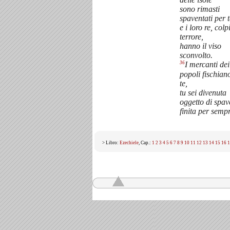
sono rimasti
spaventati per t
e i loro re, colp
terrore,
hanno il viso
sconvolto.
36
I mercanti dei
popoli fischian
te,
tu sei divenuta
oggetto di spav
finita per semp
> Libro:
Ezechiele
, Cap.:
1
2
3
4
5
6
7
8
9
10
11
12
13
14
15
16
1