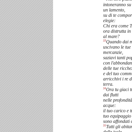
intoneranno su 
un lamento,
su di te compo
elegie:
Chi era come T
ora distrutta i
al mare?
33
Quando dai m
uscivano le tue
mercanzie,
saziavi tanti po
con l'abbondan
delle tue ricche
e del tuo comm
arricchivi i re d
terra.
34
Ora tu giaci t
dai flutti
nelle profondità
acque:
il tuo carico e t
tuo equipaggio
sono affondati 
35
Tutti gli abita
delle isole