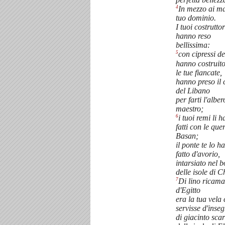
4
In mezzo ai mar
tuo dominio.
I tuoi costruttori
hanno reso
bellissima:
5
con cipressi de
hanno costruito
le tue fiancate,
hanno preso il 
del Libano
per farti l'alber
maestro;
6
i tuoi remi li 
fatti con le que
Basan;
il ponte te lo h
fatto d'avorio,
intarsiato nel 
delle isole di C
7
Di lino ricama
d'Egitto
era la tua vela 
servisse d'inse
di giacinto scar