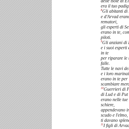
delle isole di El
era il tuo padig
8
Gli abitanti di
e d'Arvad erano
rematori,
gli esperti di S
erano in te, co
piloti.
9
Gli anziani di 
e i suoi esperti
in te
per riparare le 
falle.
Tutte le navi d
e i loro marinai
erano in te per
scambiare merc
10
Guerrieri di P
di Lud e di Put
erano nelle tue
schiere,
appendevano in
scudo e l'elmo,
ti davano splen
11
I figli di Arvad