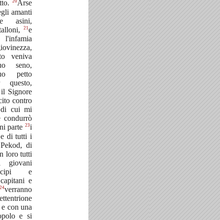
20
tto.
Arse
egli amanti
e asini,
21
talloni,
e
 l'infamia
vinezza,
to veniva
uo seno,
uo petto
r questo,
 il Signore
cito contro
 di cui mi
e condurrò
23
gni parte
i
e di tutti i
 Pekod, di
 loro tutti
ti giovani
ìncipi e
 capitani e
24
verranno
ettentrione
i e con una
opolo e si