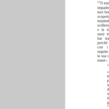
29
Ti tra
impadr
tuoi be
scoper
turpi
scellera
e la t
sarai t
hai tr
perché
con i
seguito 
la sua 
mani».
3
«
t
p
s
d
s
l
g
3