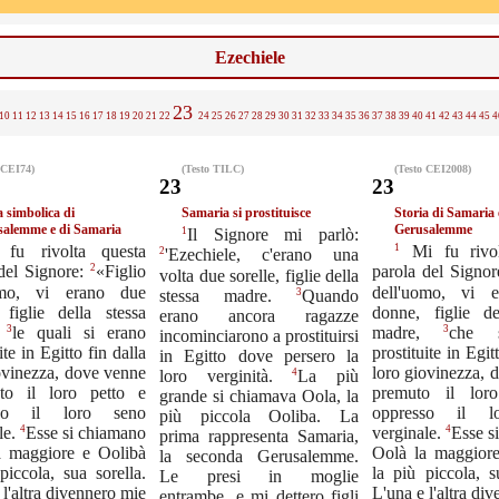
Ezechiele
23
10
11
12
13
14
15
16
17
18
19
20
21
22
24
25
26
27
28
29
30
31
32
33
34
35
36
37
38
39
40
41
42
43
44
45
4
 CEI74)
(Testo TILC)
(Testo CEI2008)
23
23
a simbolica di
Samaria si prostituisce
Storia di Samaria 
salemme e di Samaria
Gerusalemme
1
Il Signore mi parlò:
1
 fu rivolta questa
Mi fu rivol
2
'Ezechiele, c'erano una
2
del Signore:
«Figlio
parola del Signo
volta due sorelle, figlie della
omo, vi erano due
dell'uomo, vi 
3
stessa madre.
Quando
 figlie della stessa
donne, figlie de
erano ancora ragazze
3
3
,
le quali si erano
madre,
che 
incominciarono a prostituirsi
ite in Egitto fin dalla
prostituite in Egit
in Egitto dove persero la
ovinezza, dove venne
loro giovinezza, 
4
loro verginità.
La più
ato il loro petto e
premuto il lor
grande si chiamava Oola, la
sso il loro seno
oppresso il l
più piccola Ooliba. La
4
4
le.
Esse si chiamano
verginale.
Esse s
prima rappresenta Samaria,
a maggiore e Oolibà
Oolà la maggior
la seconda Gerusalemme.
piccola, sua sorella.
la più piccola, s
Le presi in moglie
 l'altra divennero mie
L'una e l'altra di
entrambe, e mi dettero figli