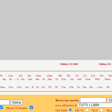
> Bibbia CEI 2008
> Bibbia CEI
Dt
-
Gios
Gdc
Rut
1Sam
2Sam
1Re
2Re
1Cr
2Cr
Esd
Nee
Tob
Sap
Sir
-
Is
Ger
Lam
Bar
Ez
Dan
Os
Gioe
Am
Abd
Gion
Mich
Naum
Rom
1Cor
2Cor
Gal
Ef
Fil
Col
1Ts
2Ts
1Tm
2Tm
Tit
Flm
Ebr
-
Giac
1Pt
Ricerca per parola:
cerca all'interno di
Mostra N.Versetto:
CEI 2008:
CEI 74:
TILC:
Mostr