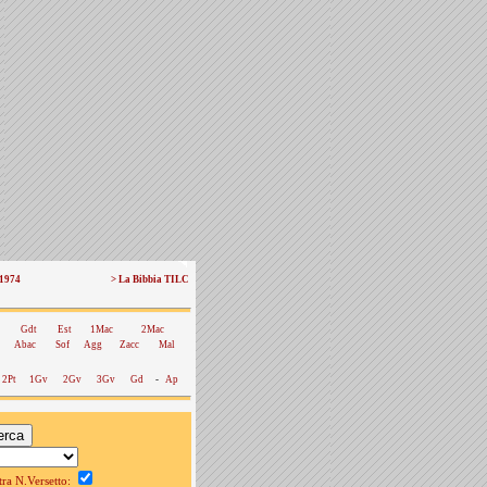
 1974
> La Bibbia TILC
Gdt
Est
1Mac
2Mac
Abac
Sof
Agg
Zacc
Mal
2Pt
1Gv
2Gv
3Gv
Gd
-
Ap
a N.Versetto: