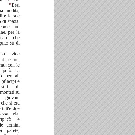
10
ta.
Essi
ua nudità,
li e le sue
o di spada.
 come un
ne, per la
lare che
uito su di
bà la vide
 di lei nei
ti; con le
superò la
ò per gli
 prìncipi e
estiti di
 montati su
 giovani
 che si era
 tutt'e due
essa via.
iplicò le
ide uomini
a parete,