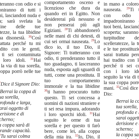
comportamento osceno e
in mano a coloro 
tteranno con odio e si
licenzioso che dura da
29
oniranno di tutti i
nauseata.
Ti t
quando eri in Egitto. Non
ni, lasciandoti nuda e
con odio
desidererai più nessuno e
ta; sarà svelata la
impadroniranno 
non penserai più agli
tudine delle tue
tuoi beni, lascian
28
Egiziani.
Ti abbandonerò
tezze, la tua libidine
scoperta; saranno
nelle mani di chi detesti, di
30
turpitudine d
ua disonestà.
Così
29
cui sei ormai nauseata.
Lo
scelleratezze, la t
rattata perché tu mi
dico io, il tuo Dio, il
adito con le genti,
e le tue prostituz
Signore: Ti tratteranno con
 ti sei contaminata
sarai trattata pe
odio, ti prenderanno tutto il
31
hai tradito con l
 loro idoli.
Hai
tuo guadagno, ti lasceranno
perché ti sei c
la via di tua sorella,
nuda, esposta agli sguardi di
coppa porrò nelle tue
con i loro id
tutti, come una prostituta. Il
seguito la via di t
tuo comportamento
la sua coppa porr
2
Dice il Signore Dio:
immorale e la tua libidine
32
mani.
Così dice
Berrai la coppa di
30
ti hanno procurato tutto
Dio:
ua sorella,
questo. Ti sei concessa a
Berrai la c
rofonda e larga,
uomini di nazioni straniere e
tua sorella,
arai oggetto di
ti sei resa impura, adorando
profonda e 
erisione e di
31
i loro sporchi idoli.
Hai
sarai ogget
cherno;
seguito le orme di tua
derisione e 
a coppa sarà di
sorella e per questo ti farò
scherno;
rande capacità.
bere, come lei, alla coppa
la coppa sa
3
Tu sarai colma
32
della mia ira.
Io, Dio, il