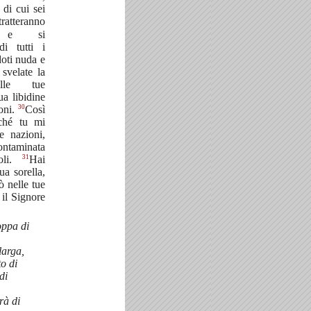
di cui sei
ratteranno
 e si
di tutti i
doti nuda e
 svelate la
elle tue
ua libidine
30
ioni.
Così
rché tu mi
e nazioni,
ontaminata
31
oli.
Hai
ua sorella,
ò nelle tue
 il Signore
oppa di
larga,
to di
di
rà di