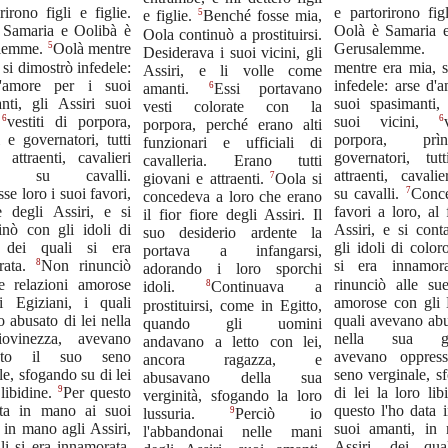
rirono figli e figlie.
e partorirono figl
5
e figlie.
Benché fosse mia,
 Samaria e Oolibà è
Oolà è Samaria 
Oola continuò a prostituirsi.
5
lemme.
Oolà mentre
Gerusalem
Desiderava i suoi vicini, gli
 si dimostrò infedele:
mentre era mia, s
Assiri, e li volle come
'amore per i suoi
infedele: arse d'
6
amanti.
Essi portavano
nti, gli Assiri suoi
suoi spasimanti, 
vesti colorate con la
6
6
,
vestiti di porpora,
suoi vicini,
porpora, perché erano alti
i e governatori, tutti
porpora, prì
funzionari e ufficiali di
 attraenti, cavalieri
governatori, tut
cavalleria. Erano tutti
ti su cavalli.
attraenti, cavali
7
giovani e attraenti.
Oola si
7
se loro i suoi favori,
su cavalli.
Conce
concedeva a loro che erano
e degli Assiri, e si
favori a loro, al 
il fior fiore degli Assiri. Il
inò con gli idoli di
Assiri, e si con
suo desiderio ardente la
 dei quali si era
gli idoli di color
portava a infangarsi,
8
rata.
Non rinunciò
si era innamor
adorando i loro sporchi
ue relazioni amorose
rinunciò alle sue
8
idoli.
Continuava a
i Egiziani, i quali
amorose con gli E
prostituirsi, come in Egitto,
 abusato di lei nella
quali avevano abu
quando gli uomini
ovinezza, avevano
nella sua gio
andavano a letto con lei,
nato il suo seno
avevano oppres
ancora ragazza, e
le, sfogando su di lei
seno verginale, s
abusavano della sua
9
 libidine.
Per questo
di lei la loro li
verginità, sfogando la loro
ata in mano ai suoi
questo l'ho data 
9
lussuria.
Perciò io
 in mano agli Assiri,
suoi amanti, in
l'abbandonai nelle mani
li si era innamorata.
Assiri, dei qua