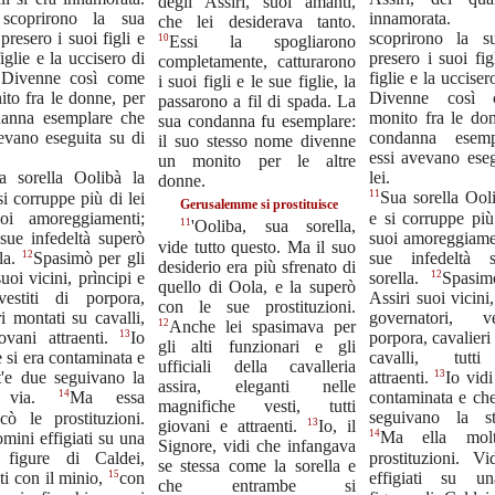
degli Assiri, suoi amanti,
 scoprirono la sua
innamora
che lei desiderava tanto.
presero i suoi figli e
scoprirono la s
10
Essi la spogliarono
iglie e la uccisero di
presero i suoi fig
completamente, catturarono
 Divenne così come
figlie e la ucciser
i suoi figli e le sue figlie, la
to fra le donne, per
Divenne così
passarono a fil di spada. La
danna esemplare che
monito fra le don
sua condanna fu esemplare:
evano eseguita su di
condanna esemp
il suo stesso nome divenne
essi avevano eseg
un monito per le altre
lei.
a sorella Oolibà la
donne.
11
si corruppe più di lei
Sua sorella Ooli
Gerusalemme si prostituisce
oi amoreggiamenti;
e si corruppe più
11
'Ooliba, sua sorella,
sue infedeltà superò
suoi amoreggiamen
vide tutto questo. Ma il suo
12
sue infedeltà 
lla.
Spasimò per gli
desiderio era più sfrenato di
12
uoi vicini, prìncipi e
sorella.
Spasim
quello di Oola, e la superò
vestiti di porpora,
Assiri suoi vicini,
con le sue prostituzioni.
ri montati su cavalli,
governatori, v
12
Anche lei spasimava per
13
porpora, cavalieri
iovani attraenti.
Io
gli alti funzionari e gli
cavalli, tutti
e si era contaminata e
ufficiali della cavalleria
13
t'e due seguivano la
attraenti.
Io vidi
assira, eleganti nelle
14
contaminata e che
a via.
Ma essa
magnifiche vesti, tutti
seguivano la st
icò le prostituzioni.
13
giovani e attraenti.
Io, il
14
mini effigiati su una
Ma ella molt
Signore, vidi che infangava
, figure di Caldei,
prostituzioni. V
se stessa come la sorella e
15
effigiati su un
ti con il minio,
con
che entrambe si