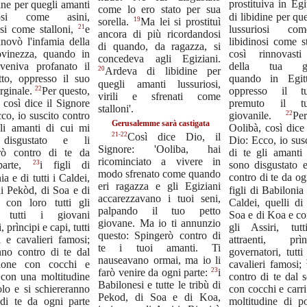
dine per quegli amanti
prostituiva in Egi
come lo ero stato per sua
riosi come asini,
di libidine per qu
19
sorella.
Ma lei si prostituì
21
lussuriosi com
osi come stalloni,
e
ancora di più ricordandosi
nnovò l'infamia della
libidinosi come s
di quando, da ragazza, si
ovinezza, quando in
così rinnovasti
concedeva agli Egiziani.
 veniva profanato il
della tua gio
20
Ardeva di libidine per
tto, oppresso il suo
quando in Egit
quegli amanti lussuriosi,
22
oppresso il t
rginale.
Per questo,
virili e sfrenati come
premuto il t
 così dice il Signore
stalloni'.
22
co, io suscito contro
giovanile.
Pe
Gerusalemme sarà castigata
gli amanti di cui mi
Oolibà, così dice
21-22
Così dice Dio, il
disgustato e li
Dio: Ecco, io sus
Signore: 'Ooliba, hai
rò contro di te da
di te gli amanti
ricominciato a vivere in
23
sono disgustato 
parte,
i figli di
modo sfrenato come quando
a e di tutti i Caldei,
contro di te da o
eri ragazza e gli Egiziani
di Pekòd, di Soa e di
figli di Babilonia 
accarezzavano i tuoi seni,
con loro tutti gli
Caldei, quelli di
palpando il tuo petto
, tutti i giovani
Soa e di Koa e con
giovane. Ma io ti annunzio
i, prìncipi e capi, tutti
gli Assiri, tut
questo: Spingerò contro di
i e cavalieri famosi;
attraenti, pr
te i tuoi amanti. Ti
governatori, tutti
nno contro di te dal
nauseavano ormai, ma io li
trione con cocchi e
cavalieri famosi;
23
farò venire da ogni parte:
i
 con una moltitudine
contro di te dal s
Babilonesi e tutte le tribù di
lo e si schiereranno
con cocchi e carr
Pekod, di Soa e di Koa,
 di te da ogni parte
moltitudine di p