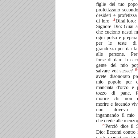
figlie del tuo pop
profetizzano secondo
desideri e profetizza
18
di loro.
Dirai loro:
Signore Dio: Guai a
che cuciono nastri m
ogni polso e prepara
per le teste di
grandezza per dar la
alle persone. Pret
forse di dare la cacc
gente del mio po
19
salvare voi stesse?
avete disonorato pr
mio popolo per q
manciata d'orzo e 
tozzo di pane, f
morire chi non 
morire e facendo viv
non doveva vi
ingannando il mio 
che crede alle menzo
20
Perciò dice il 
Dio: Eccomi contro i
nastri magici con i qu