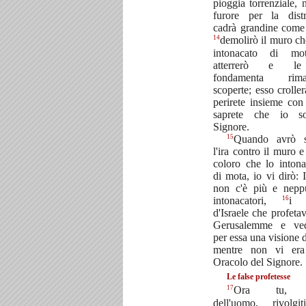
pioggia torrenziale, 
furore per la dist
cadrà grandine come 
14
demolirò il muro ch
intonacato di mo
atterrerò e l
fondamenta rima
scoperte; esso croller
perirete insieme con
saprete che io s
Signore.
15
Quando avrò s
l'ira contro il muro e
coloro che lo inton
di mota, io vi dirò: 
non c'è più e nepp
16
intonacatori,
i p
d'Israele che profeta
Gerusalemme e ve
per essa una visione d
mentre non vi era
Oracolo del Signore.
Le false profetesse
17
Ora tu, f
dell'uomo, rivolgi