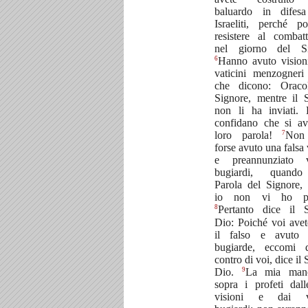
baluardo in difesa
Israeliti, perché po
resistere al combat
nel giorno del Si
6
Hanno avuto visioni
vaticini menzogneri
che dicono: Oraco
Signore, mentre il 
non li ha inviati.
confidano che si av
7
loro parola!
Non
forse avuto una falsa 
e preannunziato va
bugiardi, quando
Parola del Signore,
io non vi ho pa
8
Pertanto dice il S
Dio: Poiché voi avet
il falso e avuto v
bugiarde, eccomi 
contro di voi, dice il
9
Dio.
La mia man
sopra i profeti dall
visioni e dai va