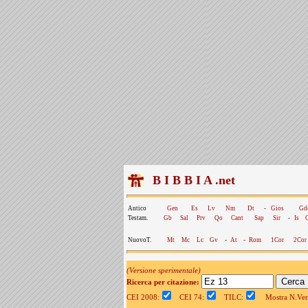
B I B B I A .net
Antico
Gen
Es
Lv
Nm
Dt
-
Gios
Gd
Testam.
Gb
Sal
Prv
Qo
Cant
Sap
Sir
-
Is
NuovoT.
Mt
Mc
Lc
Gv
-
At
-
Rom
1Cor
2Cor
(Versione sperimentale)
Ricerca per citazione:
CEI 2008:
CEI 74:
TILC:
Mostra N.Vers