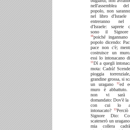
bugiardi; non avrann
nell'assemblea d
popolo, non saranno 
nel libro d'Israel
entreranno nel 
d'Israele: saprete
sono il Signore
10
poiché ingannano 
popolo dicendo: Pac
pace non c'è; ment
costruisce un muro
essi lo intonacano d
11
Dì a quegli intonaca
mota: Cadrà! Scend
pioggia torrenzial
grandine grossa, si sc
12
un uragano
ed ec
muro è abbattuto. 
non vi sarà 
domandato: Dov'è la 
con cui lo av
13
intonacato?
Perciò 
Signore Dio: Co
scatenerò un uragano,
mia collera cad