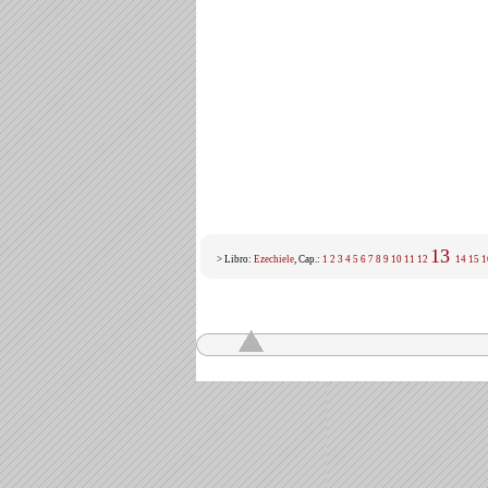
13
> Libro:
Ezechiele
, Cap.:
1
2
3
4
5
6
7
8
9
10
11
12
14
15
1