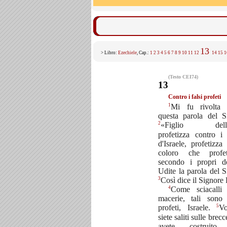
13
> Libro:
Ezechiele
, Cap.:
1
2
3
4
5
6
7
8
9
10
11
12
14
15
1
(Testo CEI74)
13
Contro i falsi profeti
1
Mi fu rivolta 
questa parola del S
2
«Figlio dell'
profetizza contro i 
d'Israele, profetizza
coloro che profet
secondo i propri de
Udite la parola del S
3
Così dice il Signore
4
Come sciacalli 
macerie, tali sono
5
profeti, Israele.
V
siete saliti sulle brec
avete costruito