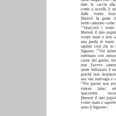
date la caccia all
come a uccelli; li st
dalle vostre bra
libererò la gente 
avete catturato come u
21
Straccerò i vostri
libererò il mio popol
vostre mani e non s
una preda in mano 
saprete così che io 
22
Signore.
Voi infatt
rattristato con menz
cuore del giusto, me
non l'avevo rattri
avete rafforzato il m
perché non desistess
sua vita malvagia e v
23
Per questo non avr
visioni false, 
spaccerete incant
libererò il mio popol
vostre mani e saprete
sono il Signore».