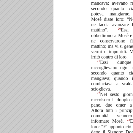
mancava: avevano ra
secondo quanto ci
poteva mangiarn
Mosè disse loro: “N
ne faccia avanzare f
20
mattino”.
Essi
obbedirono a Mosè e 
ne conservarono f
mattino; ma vi si gen
vermi e imputridì. M
irritò contro di loro.
21
Essi dunqu
raccoglievano ogni m
secondo quanto ci
mangiava; quando i
cominciava a scalda
scioglieva.
22
Nel sesto giorn
raccolsero il doppio 
pane, due omer a 
Allora tutti i princip
comunità venne
23
informare Mosè.
E
loro: “E' appunto ciò
detto il Signore: Do