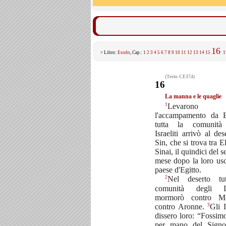
16
> Libro:
Esodo
, Cap.:
1
2
3
4
5
6
7
8
9
10
11
12
13
14
15
1
(Testo CEI74)
16
La manna e le quaglie
1
Levarono
l'accampamento da 
tutta la comunità
Israeliti arrivò al des
Sin, che si trova tra El
Sinai, il quindici del 
mese dopo la loro usc
paese d'Egitto.
2
Nel deserto tu
comunità degli Isr
mormorò contro M
3
contro Aronne.
Gli I
dissero loro: “Fossim
per mano del Signo