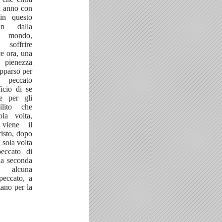
i anno con
in questo
in dalla
l mondo,
 soffrire
ce ora, una
a pienezza
apparso per
 peccato
ficio di se
 per gli
lito che
la volta,
viene il
risto, dopo
 sola volta
peccato di
na seconda
 alcuna
peccato, a
tano per la