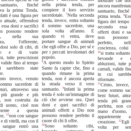
mostrare che non
nella prima tenda, per
antuario, finché
ancora manifestata
compiere il loro servizio
teva la prima Tenda.
santuario, finché
7
sacerdotale.
Nella seconda
fatti è una figura per
9
prima tenda.
Ess
tenda, invece, entra soltanto
o attuale, offrendosi
figura del tempo 
il sommo sacerdote, una
 essa doni e sacrifici
secondo essa
sola volta all'anno. E
n possono rendere
offerti doni e sa
quando vi entra, deve
tto, nella sua
non possono 
portare sangue di animali
nza, l'offerente,
perfetto, ne
che egli offre a Dio, per sé e
ndosi solo di cibi, di
coscienza, colui 
per i peccati involontari del
nde e di varie
10
si tratta soltanto
popolo.
ni, tutte prescrizioni
bevande e d
8
A questo modo lo Spirito
valide fino al tempo
abluzioni, tutte p
Santo fa capire che, fino a
i sarebbero state
carnali, valide fi
quando rimane la prima
te.
in cui sarebbe
tenda, non è ancora aperta
isto invece, venuto
riformate.
la strada verso il vero
ommo sacerdote di
11
Cristo, invece
9
santuario.
Infatti la prima
turi, attraverso una
come sommo sace
tenda è solo un'immagine di
 più grande e più
beni futuri, attr
ciò che avviene ora. Quei
ta, non costruita da
tenda più gran
doni e quei sacrifici di
di uomo, cioè non
perfetta, non co
animali offerti a Dio non
tenente a questa
mano d'uomo, 
possono rendere perfetto il
12
one,
non con sangue
appartenente 
cuore di chi li offre.
 e di vitelli, ma con il
12
creazione.
Egli
10
Sono soltanto cibi,
o sangue entrò una
volta per se