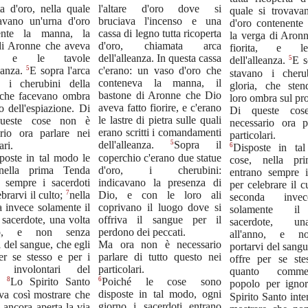
ta d'oro, nella quale
l'altare d'oro dove si
quale si trovava
vavano un'urna d'oro
bruciava l'incenso e una
d'oro contenente
ente la manna, la
cassa di legno tutta ricoperta
la verga di Aronn
di Aronne che aveva
d'oro, chiamata arca
fiorita, e l
to e le tavole
dell'alleanza. In questa cassa
5
dell'alleanza.
E s
5
c'erano: un vaso d'oro che
leanza.
E sopra l'arca
stavano i cheru
conteneva la manna, il
o i cherubini della
gloria, che ste
bastone di Aronne che Dio
, che facevano ombra
loro ombra sul pro
aveva fatto fiorire, e c'erano
o dell'espiazione. Di
Di queste co
le lastre di pietra sulle quali
queste cose non è
necessario ora p
erano scritti i comandamenti
ario ora parlare nei
particolari.
5
ari.
dell'alleanza.
Sopra il
6
Disposte in ta
coperchio c'erano due statue
poste in tal modo le
cose, nella pr
d'oro, i cherubini:
nella prima Tenda
entrano sempre i
indicavano la presenza di
o sempre i sacerdoti
per celebrare il c
Dio, e con le loro ali
7
brarvi il culto;
nella
seconda inve
coprivano il luogo dove si
 invece solamente il
solamente i
offriva il sangue per il
sacerdote, una volta
sacerdote, u
perdono dei peccati.
nno, e non senza
all'anno, e n
Ma ora non è necessario
i del sangue, che egli
portarvi del sangu
parlare di tutto questo nei
er se stesso e per i
offre per se st
particolari.
i involontari del
quanto comme
6
Poiché le cose sono
8
o.
Lo Spirito Santo
popolo per igno
disposte in tal modo, ogni
va così mostrare che
Spirito Santo int
giorno i sacerdoti entrano
 ancora aperta la via