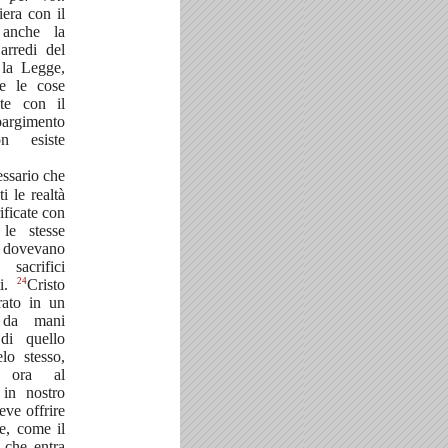
era con il
 anche la
 arredi del
la Legge,
tte le cose
ate con il
pargimento
n esiste
ssario che
i le realtà
ificate con
le stesse
i, dovevano
acrifici
24
ti.
Cristo
rato in un
o da mani
di quello
lo stesso,
e ora al
 in nostro
ve offrire
te, come il
 che entra