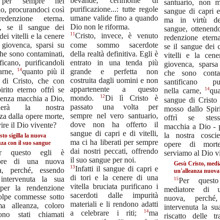
bevande, cerimonie di
 per sempre nel
santuario, non m
purificazione...: tutte regole
io, procurandoci così
sangue di capri e 
umane valide fino a quando
edenzione eterna.
ma in virtù de
Dio non le riforma.
ti, se il sangue dei
sangue, ottenend
11
Cristo, invece, è venuto
dei vitelli e la cenere
redenzione etern
come sommo sacerdote
 giovenca, sparsi su
se il sangue dei 
della realtà definitiva. Egli è
che sono contaminati,
vitelli e la cen
entrato in una tenda più
ificano, purificandoli
giovenca, sparsa
grande e perfetta non
14
carne,
quanto più il
che sono contam
costruita dagli uomini e non
 di Cristo, che con
santificano pur
appartenente a questo
rito eterno offrì se
14
nella carne,
qua
12
mondo.
Di lì Cristo è
senza macchia a Dio,
sangue di Cristo 
passato una volta per
icherà la nostra
mosso dallo Spiri
sempre nel vero santuario,
za dalla opere morte,
offrì se stes
dove non ha offerto il
vire il Dio vivente?
macchia a Dio - p
sangue di capri e di vitelli,
la nostra cosci
isto sigilla la nuova
ma ci ha liberati per sempre
nza con il suo sangue
opere di morte
dai nostri peccati, offrendo
r questo egli è
serviamo al Dio v
il suo sangue per noi.
tore di una nuova
Gesù Cristo, medi
13
Infatti il sangue di capri e
za, perché, essendo
un'alleanza nuova
di tori e la cenere di una
intervenuta la sua
15
Per quest
vitella bruciata purificano i
per la rendenzione
mediatore di un
sacerdoti dalle impurità
colpe commesse sotto
nuova, perché,
materiali e li rendono adatti
ma alleanza, coloro
intervenuta la su
14
a celebrare i riti;
ma
no stati chiamati
riscatto delle tr