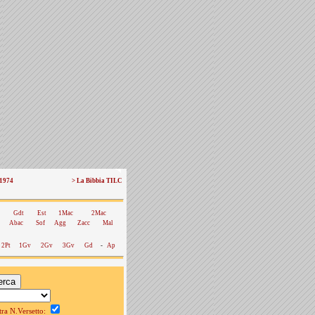
 1974
> La Bibbia TILC
Gdt
Est
1Mac
2Mac
Abac
Sof
Agg
Zacc
Mal
2Pt
1Gv
2Gv
3Gv
Gd
-
Ap
a N.Versetto: