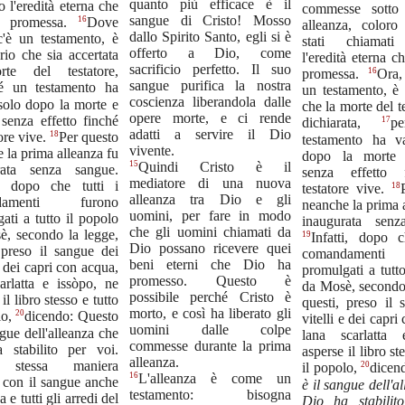
quanto più efficace è il
o l'eredità eterna che
commesse sotto
sangue di Cristo! Mosso
16
a promessa.
Dove
alleanza, color
dallo Spirito Santo, egli si è
 c'è un testamento, è
stati chiamati
offerto a Dio, come
rio che sia accertata
l'eredità eterna ch
sacrificio perfetto. Il suo
te del testatore,
16
promessa.
Ora,
sangue purifica la nostra
é un testamento ha
un testamento, è 
coscienza liberandola dalle
solo dopo la morte e
che la morte del te
opere morte, e ci rende
senza effetto finché
17
dichiarata,
p
adatti a servire il Dio
18
tore vive.
Per questo
testamento ha v
vivente.
 la prima alleanza fu
dopo la morte 
15
Quindi Cristo è il
rata senza sangue.
senza effetto 
mediatore di una nuova
ti dopo che tutti i
18
testatore vive.
alleanza tra Dio e gli
damenti furono
neanche la prima 
uomini, per fare in modo
ati a tutto il popolo
inaugurata senz
che gli uomini chiamati da
è, secondo la legge,
19
Infatti, dopo c
Dio possano ricevere quei
 preso il sangue dei
comandamenti
beni eterni che Dio ha
e dei capri con acqua,
promulgati a tutt
promesso. Questo è
arlatta e issòpo, ne
da Mosè, secondo
possibile perché Cristo è
il libro stesso e tutto
questi, preso il 
morto, e così ha liberato gli
20
lo,
dicendo: Questo
vitelli e dei capri
uomini dalle colpe
ngue dell'alleanza che
lana scarlatta 
commesse durante la prima
 stabilito per voi.
asperse il libro st
alleanza.
 stessa maniera
20
il popolo,
dicen
16
L'alleanza è come un
 con il sangue anche
è il sangue dell'a
testamento: bisogna
 e tutti gli arredi del
Dio ha stabilit