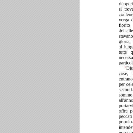
ricoper
si tro
conten
verga 
fiori
dell'al
stavan
gloria
al luog
tutte 
necess
particol
6
Dis
cose, 
entran
per cele
seconda
sommo 
all'a
portarv
offre p
peccat
popol
intende
non era