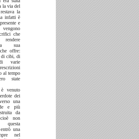
 era stata
 la via del
 restava la
a infatti è
presente e
 vengono
crifici che
rendere
lla sua
che offre:
 di cibi, di
i varie
rescrizioni
no al tempo
ro state
, è venuto
rdote dei
averso una
de e più
struita da
cioè non
a questa
 entrò una
mpre nel