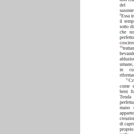
del s
sussis
9
Essa in
il temp
sotto di
che no
perfe
coscie
10
tratta
beva
abluzio
umane, 
in cu
riforma
11
Cr
come s
beni fu
Tenda
perfet
mano 
appar
creazi
di capri
propri