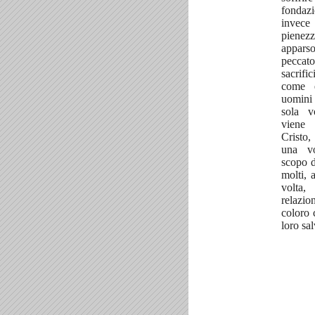
fondaz
invece 
piene
appars
pecca
sacrifi
come è
uomin
sola v
viene 
Cristo,
una vo
scopo di
molti, 
volta
relazi
coloro 
loro sa