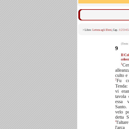
> Libro:
Lettera agli Ebrei
, Cap.:
1
2
3
4
5
(Testo
9
Il Cr
celest
1
Cer
alleanz
culto e
2
Fu co
Tenda: 
vi era
tavola 
essa v
Santo
velo p
detta 
4
l'altar
l'arca