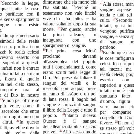
dimostrare che sia morto chi
22
Secondo la legge,
21
Alla stessa mani
17
l'ha stabilita.
Perché un
, quasi tutte le cose
sangue asperse
testamento non vale finché
o purificate con il
tenda e tutti gli
vive chi l'ha fatto, e ha
 e senza spargimento
22
culto.
Secondo 
valore soltanto dopo la sua
ngue non esiste
infatti, quasi tu
18
morte.
Per questo, anche
o.
vengono purific
la prima alleanza fu
a dunque necessario
sangue, e senza s
inaugurata con uno
simboli delle realtà
di sangue no
spargimento di sangue.
fossero purificati con
perdono.
19
Per prima cosa Mosè
zzi; le realtà celesti
23
Era dunque nece
proclamò davanti
vevano esserlo con
le cose raffigurant
all'assemblea del popolo
ci superiori a questi.
celesti fossero pur
tutti i comandamenti, come
 infatti non è entrato
tali mezzi; ma 
erano scritti nella legge di
antuario fatto da mani
realtà celesti, po
Dio. Poi prese dall'altare il
, figura di quello
esserlo con s
sangue dei vitelli e lo
ma nel cielo stesso,
superiori a ques
mescolò con acqua; prese
omparire ora al
infatti non è ent
un ramo di issòpo e un po'
to di Dio in nostro
santuario fatt
di lana rossa, li bagnò nel
25
,
e non per offrire se
d'uomo, figura 
sangue e spruzzò di sangue
 più volte, come il
vero, ma nel cie
il libro della Legge e tutto il
sacerdote che entra
per comparir
20
popolo.
Intanto diceva:
tuario ogni anno con
cospetto di Dio
Questo è il sangue
26
 altrui.
In questo
25
favore.
E non de
dell'alleanza stabilita da Dio
nfatti, avrebbe dovuto
se stesso più vol
21
per voi.
Allo stesso modo
re più volte dalla
sommo sacerdote