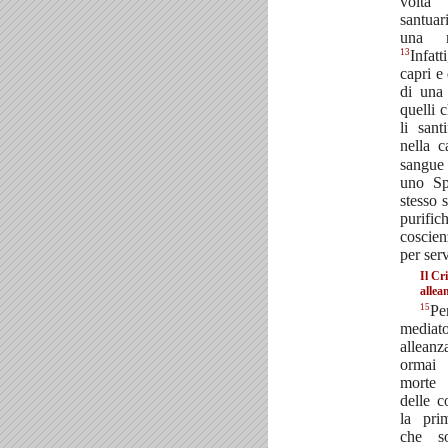
volta
santuar
una r
13
Infat
capri e 
di una
quelli 
li sant
nella 
sangue
uno Spi
stesso 
purif
coscien
per ser
Il Cr
allea
15
Pe
media
allean
ormai 
morte 
delle 
la pri
che so