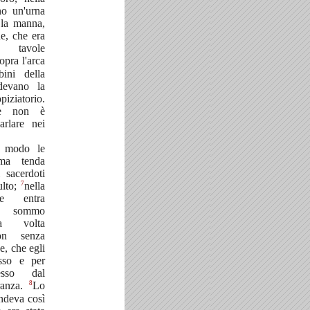
no un'urna
 la manna,
e, che era
e tavole
opra l'arca
bini della
ndevano la
piziatorio.
se non è
arlare nei
l modo le
ima tenda
 sacerdoti
7
ulto;
nella
ce entra
l sommo
na volta
on senza
e, che egli
esso e per
sso dal
8
ranza.
Lo
endeva così