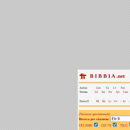
B I B B I A .net
Antico
Gen
Es
Lv
Nm
Testam.
Gb
Sal
Prv
Qo
Cant
NuovoT.
Mt
Mc
Lc
Gv
-
At
-
(Versione sperimentale)
Ricerca per citazione:
CEI 2008:
CEI 74:
TILC: