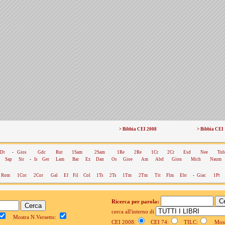
> Bibbia CEI 2008
> Bibbia CEI
Dt
-
Gios
Gdc
Rut
1Sam
2Sam
1Re
2Re
1Cr
2Cr
Esd
Nee
Tob
Sap
Sir
-
Is
Ger
Lam
Bar
Ez
Dan
Os
Gioe
Am
Abd
Gion
Mich
Naum
Rom
1Cor
2Cor
Gal
Ef
Fil
Col
1Ts
2Ts
1Tm
2Tm
Tit
Flm
Ebr
-
Giac
1Pt
Ricerca per parola:
cerca all'interno di
Mostra N.Versetto:
CEI 2008:
CEI 74:
TILC:
Mostr