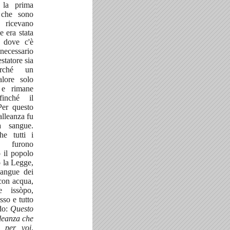
 la prima
o che sono
 ricevano
e era stata
 dove c'è
necessario
statore sia
erché un
alore solo
e rimane
finché il
Per questo
alleanza fu
a sangue.
he tutti i
 furono
o il popolo
 la Legge,
sangue dei
 con acqua,
e issòpo,
esso e tutto
do:
Questo
lleanza che
o per voi
.