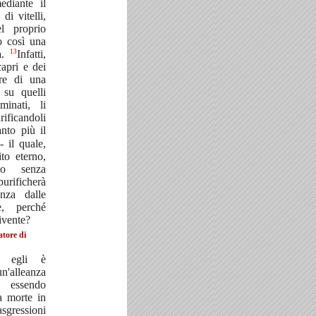
ediante il
di vitelli,
l proprio
o così una
13
a.
Infatti,
capri e dei
ere di una
 su quelli
inati, li
ificandoli
nto più il
- il quale,
to eterno,
so senza
urificherà
enza dalle
, perché
ivente?
atore di
o egli è
'alleanza
 essendo
a morte in
asgressioni