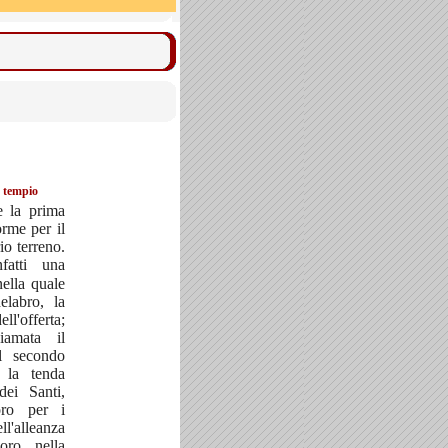
o tempio
 la prima
rme per il
io terreno.
fatti una
nella quale
elabro, la
ll'offerta;
iamata il
il secondo
a la tenda
dei Santi,
'oro per i
ll'alleanza
'oro, nella