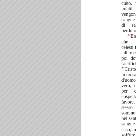
culto.
infatti
vengon
sangue
di sa
perdon
23
Er
che i 
celesti 
tali me
poi do
sacrifi
24
Cristo
in un s
d'uomo
vero, 
per c
cospet
favore
stesso
sommo 
nel san
sangue
caso, i
soffri