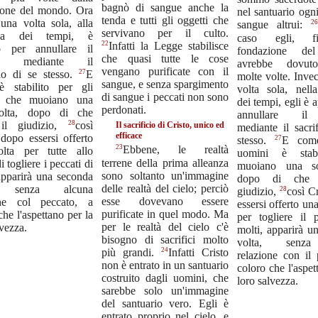
bagnò di sangue anche la
ione del mondo. Ora
nel santuario ogn
tenda e tutti gli oggetti che
una volta sola, alla
26
sangue altrui:
servivano per il culto.
zza dei tempi, è
caso egli, f
22
Infatti la Legge stabilisce
o per annullare il
fondazione de
che quasi tutte le cose
to mediante il
avrebbe dovuto
vengano purificate con il
27
cio di se stesso.
E
molte volte. Inve
sangue, e senza spargimento
 stabilito per gli
volta sola, nell
di sangue i peccati non sono
i che muoiano una
dei tempi, egli è 
perdonati.
olta, dopo di che
annullare il
28
il giudizio,
così
Il sacrificio di Cristo, unico ed
mediante il sacri
efficace
 dopo essersi offerto
27
stesso.
E come
23
Ebbene, le realtà
lta per tutte allo
uomini è stabi
terrene della prima alleanza
 togliere i peccati di
muoiano una so
sono soltanto un'immagine
apparirà una seconda
dopo di che 
delle realtà del cielo; perciò
, senza alcuna
28
giudizio,
così C
esse dovevano essere
one col peccato, a
essersi offerto una
purificate in quel modo. Ma
che l'aspettano per la
per togliere il 
per le realtà del cielo c'è
lvezza.
molti, apparirà u
bisogno di sacrifici molto
volta, senza
24
più grandi.
Infatti Cristo
relazione con il 
non è entrato in un santuario
coloro che l'aspet
costruito dagli uomini, che
loro salvezza.
sarebbe solo un'immagine
del santuario vero. Egli è
entrato proprio nel cielo, e