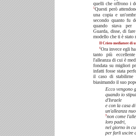
quelli che offrono i 
5
Questi però attendon
una copia e un'ombra 
secondo quanto fu d
quando stava per c
Guarda, disse, di far
modello che ti è stato
Il Cristo mediatore di u
6
Ora invece egli ha
tanto più eccellent
l'alleanza di cui è me
fondata su migliori 
infatti fosse stata per
il caso di stabilirne
biasimando il suo popo
Ecco vengono gi
quando io stipu
d'Israele
e con la casa d
un'alleanza nuo
9
non come l'alle
loro padri,
nel giorno in cu
per farli uscire 