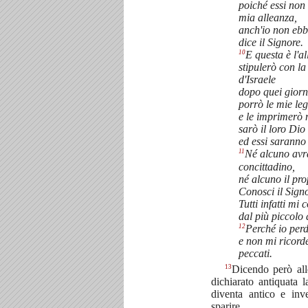
poiché essi non 
mia alleanza,
anch'io non ebbi
dice il Signore.
10
E questa è l'a
stipulerò con la
d'Israele
dopo quei giorni
porrò le mie leg
e le imprimerò n
sarò il loro Dio
ed essi saranno
11
Né alcuno avrà
concittadino,
né alcuno il pro
Conosci il Sign
Tutti infatti mi
dal più piccolo 
12
Perché io perd
e non mi ricorde
peccati.
13
Dicendo però al
dichiarato antiquata 
diventa antico e inv
sparire.