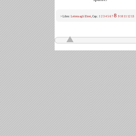
8
> Libro:
Lettera agli Ebrei
, Cap.:
1
2
3
4
5
6
7
9
10
11
12
13