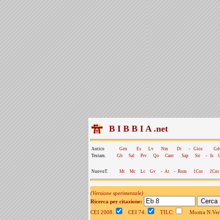
B I B B I A .net
Antico
Gen
Es
Lv
Nm
Dt
-
Gios
Gd
Testam.
Gb
Sal
Prv
Qo
Cant
Sap
Sir
-
Is
NuovoT.
Mt
Mc
Lc
Gv
-
At
-
Rom
1Cor
2Cor
(Versione sperimentale)
Ricerca per citazione:
CEI 2008:
CEI 74:
TILC:
Mostra N.Vers