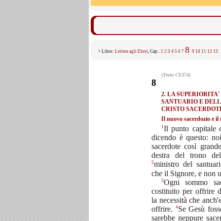
8
> Libro:
Lettera agli Ebrei
, Cap.:
1
2
3
4
5
6
7
9
10
11
12
13
(Testo CEI74)
8
2. LA SUPERIORITA'
SANTUARIO E DELL
CRISTO SACERDOT
Il nuovo sacerdozio e i
1
Il punto capitale
dicendo è questo: n
sacerdote così grande
destra del trono del
2
ministro del santuar
che il Signore, e non 
3
Ogni sommo sace
costituito per offrire 
la necessità che anch'
4
offrire.
Se Gesù fosse
sarebbe neppure sace