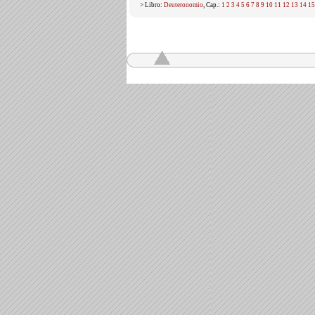
> Libro:
Deuteronomio
, Cap.:
1
2
3
4
5
6
7
8
9
10
11
12
13
14
15