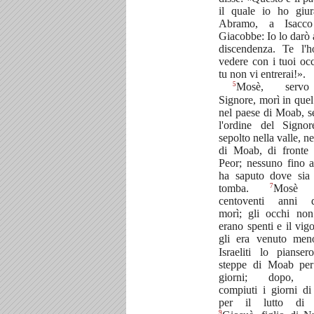
il quale io ho giu
Abramo, a Isacc
Giacobbe: Io lo darò a
discendenza. Te l'h
vedere con i tuoi oc
tu non vi entrerai!».
5
Mosè, serv
Signore, morì in quel
nel paese di Moab, 
l'ordine del Signo
sepolto nella valle, n
di Moab, di fronte
Peor; nessuno fino 
ha saputo dove sia
7
tomba.
Mosè 
centoventi anni 
morì; gli occhi non
erano spenti e il vig
gli era venuto me
Israeliti lo pianser
steppe di Moab per
giorni; dopo, f
compiuti i giorni di
per il lutto di
9