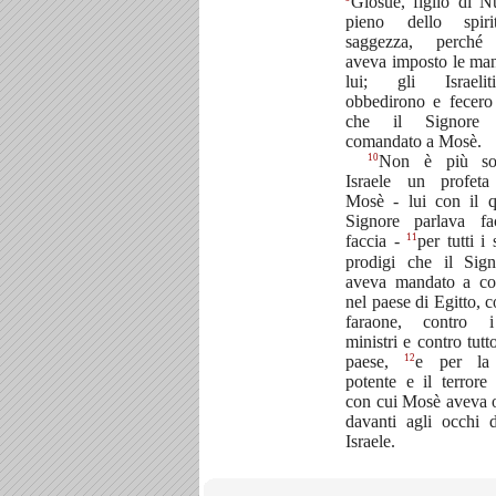
Giosuè, figlio di N
pieno dello spir
saggezza, perch
aveva imposto le man
lui; gli Israeli
obbedirono e fecero
che il Signore 
comandato a Mosè.
10
Non è più so
Israele un profet
Mosè - lui con il q
Signore parlava fa
11
faccia -
per tutti i
prodigi che il Sig
aveva mandato a co
nel paese di Egitto, c
faraone, contro 
ministri e contro tutt
12
paese,
e per la
potente e il terrore
con cui Mosè aveva 
davanti agli occhi d
Israele.