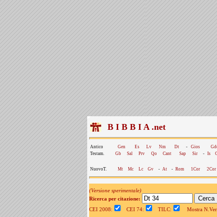
B I B B I A .net
Antico
Gen
Es
Lv
Nm
Dt
-
Gios
Gd
Testam.
Gb
Sal
Prv
Qo
Cant
Sap
Sir
-
Is
NuovoT.
Mt
Mc
Lc
Gv
-
At
-
Rom
1Cor
2Cor
(Versione sperimentale)
Ricerca per citazione:
CEI 2008:
CEI 74:
TILC:
Mostra N.Vers