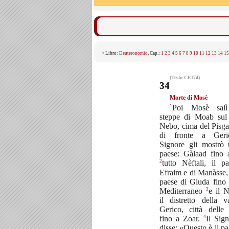
> Libro:
Deuteronomio
, Cap.:
1
2
3
4
5
6
7
8
9
10
11
12
13
14
15
(Testo CEI74)
34
Morte di Mosè
1
Poi Mosè salì
steppe di Moab sul
Nebo, cima del Pisga
di fronte a Geri
Signore gli mostrò t
paese: Gàlaad fino
2
tutto Nèftali, il p
Efraim e di Manàsse, t
paese di Giuda fino
3
Mediterraneo
e il 
il distretto della v
Gerico, città delle
4
fino a Zoar.
Il Sign
disse: «Questo è il pa