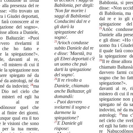
h condusse in fretta
Babilonia, si pre
Babilonia, per dirgli:
 alla presenza del re
disse: «Non uccid
'Non far morire i
isse: «Ho trovato un
di Babilonia, ma
saggi di Babilonia!
a i Giudei deportati,
dal re e io gli r
Conducimi dal re e
e farà conoscere al re
spiegazione de
gli darò la
egazione del sogno».
25
Ariòc condusse
spiegazione del
disse allora a Daniele,
Daniele alla pres
sogno'.
to Baltazzàr: «Puoi
e gli disse: «Ho 
25
Arioch condusse
vero rivelarmi il
uomo fra i Giudei
subito Daniele dal re
 che ho fatto e
il quale farà cono
e disse: 'Maestà, tra
e la spiegazione?».
la spiegazione d
gli Ebrei deportati c'è
le, davanti al re,
26
Il re disse allor
un uomo che può
 «Il mistero di cui il
chiamato Baltassà
darti la spiegazione
de la spiegazione non
davvero farmi co
del sogno'.
sere spiegato né da
sogno che ho fatt
26
Il re rivolto a
né da astrologi, né da
spiegazione?»
Daniele, chiamato
28
né da indovini;
ma
davanti al re, ri
anche Baltazzar, gli
 Dio nel cielo che
mistero di cui il r
domandò:
i misteri ed egli ha
spiegazione non 
- Puoi davvero
elato al re
spiegato né da s
svelarmi il sogno e
odònosor quel che
indovini, né da m
darmene la
 al finire dei giorni.
28
astrologi;
ma c
spiegazione?
nque qual era il tuo
nel cielo che svel
27
E Daniele gli
 le visioni che sono
ed egli ha fatto c
rispose:
e per la tua mente,
re Nabucodònos