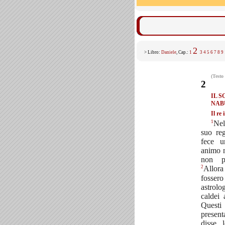
2
> Libro:
Daniele
, Cap.:
1
3
4
5
6
7
8
9
(Testo
2
IL S
NAB
Il re
1
Ne
suo re
fece 
animo n
non p
2
Allor
fossero
astrolog
caldei 
Quest
presen
disse 