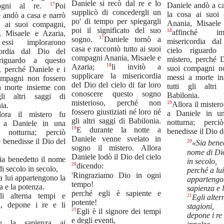
Daniele si recò dal re e lo
Daniele andò a ca
17
ogni al re.
Poi
supplicò di concedergli un
la cosa ai suoi
 andò a casa e narrò
po' di tempo per spiegargli
Anania, Misaele
a ai suoi compagni,
poi il significato del suo
18
affinché imp
, Misaele e Azaria,
17
sogno.
Daniele tornò a
misericordia da
ssi implorarono
casa e raccontò tutto ai suoi
cielo riguardo
cordia dal Dio del
compagni Anania, Misaele e
mistero, perché D
riguardo a questo
18
Azaria;
li invitò a
suoi compagni n
, perché Daniele e i
supplicare la misericordia
messi a morte i
ompagni non fossero
del Dio del cielo di far loro
tutti gli altri
a morte insieme con
conoscere questo sogno
Babilonia.
gli altri saggi di
misterioso, perché non
19
Allora il mistero
ia.
fossero giustiziati né loro né
a Daniele in un
lora il mistero fu
gli altri saggi di Babilonia.
notturna; perci
o a Daniele in una
19
E durante la notte a
benedisse il Dio de
e notturna; perciò
Daniele venne svelato in
 benedisse il Dio del
20
«Sia bened
sogno il mistero. Allora
nome di Dio
Daniele lodò il Dio del cielo
ia benedetto il nome
in secolo,
20
dicendo:
di secolo in secolo,
perché a lui
'Ringraziamo Dio in ogni
a lui appartengono la
appartengo
tempo!
a e la potenza.
sapienza e 
perché egli è sapiente e
li alterna tempi e
21
Egli alter
potente!
ni, depone i re e li
stagioni,
21
Egli è il signore dei tempi
,
depone i re 
e degli eventi,
de la sapienza ai