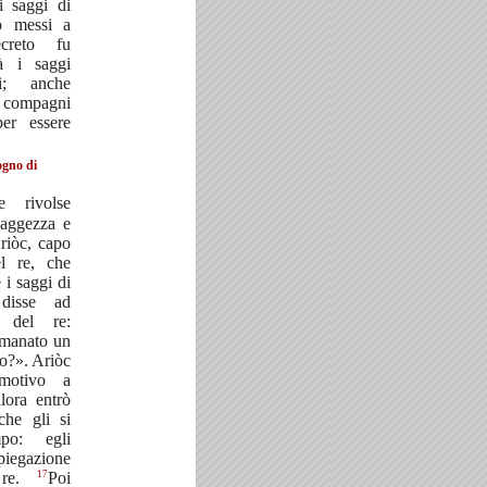
i saggi di
ro messi a
creto fu
à i saggi
i; anche
i compagni
per essere
ogno di
 rivolse
saggezza e
riòc, capo
el re, che
 i saggi di
disse ad
e del re:
emanato un
ro?». Ariòc
motivo a
llora entrò
che gli si
po: egli
piegazione
17
 re.
Poi