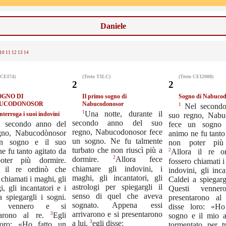
Daniele
10
11
12
13
14
 CEI74)
(Testo TILC)
(Testo CEI2008)
2
2
OGNO DI
Il primo sogno di
Sogno di Nabuco
UCODONOSOR
Nabucodonosor
1
Nel secondo
1
Una notte, durante il
 interroga i suoi indovini
suo regno, Nabu
secondo anno del suo
l secondo anno del
fece un sogno 
regno, Nabucodonosor fece
gno, Nabucodònosor
animo ne fu tanto
un sogno. Ne fu talmente
un sogno e il suo
non poter più 
turbato che non riuscì più a
e fu tanto agitato da
2
Allora il re o
2
dormire.
Allora fece
oter più dormire.
fossero chiamati i
chiamare gli indovini, i
a il re ordinò che
indovini, gli inca
maghi, gli incantatori, gli
 chiamati i maghi, gli
Caldei a spiegarg
astrologi per spiegargli il
i, gli incantatori e i
Questi venne
senso di quel che aveva
a spiegargli i sogni.
presentarono a
sognato. Appena essi
i vennero e si
disse loro: «Ho
arrivarono e si presentarono
3
tarono al re.
Egli
sogno e il mio 
3
a lui,
egli disse:
loro: «Ho fatto un
tormentato per t