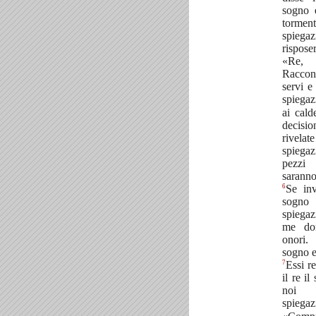
sogno 
tormen
spieg
rispose
«Re, 
Raccon
servi e
spiega
ai cald
decisi
rivela
spiega
pezzi
saranno
6
Se inv
sogno 
spiega
me don
onori.
sogno e
7
Essi r
il re il
noi 
spiega