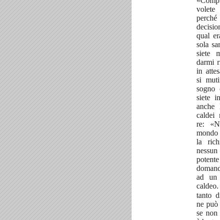
«Compr
volete
perché
decisi
qual e
sola sa
siete 
darmi r
in atte
si muti
sogno 
siete 
anche 
caldei 
re: «N
mondo 
la rich
nessu
potent
domand
ad un
caldeo
tanto d
ne può d
se non 