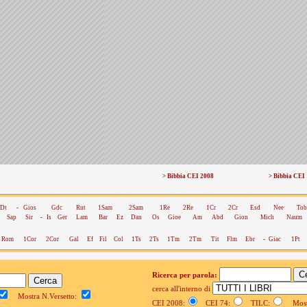
> Bibbia CEI 2008
> Bibbia CEI
Dt
-
Gios
Gdc
Rut
1Sam
2Sam
1Re
2Re
1Cr
2Cr
Esd
Nee
Tob
Sap
Sir
-
Is
Ger
Lam
Bar
Ez
Dan
Os
Gioe
Am
Abd
Gion
Mich
Naum
Rom
1Cor
2Cor
Gal
Ef
Fil
Col
1Ts
2Ts
1Tm
2Tm
Tit
Flm
Ebr
-
Giac
1Pt
Ricerca per parola:
cerca all'interno di
Mostra N.Versetto:
CEI 2008:
CEI 74:
TILC:
Mostr