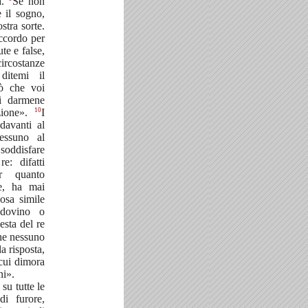
a.
Se non
 il sogno,
stra sorte.
accordo per
te e false,
circostanze
ditemi il
ò che voi
di darmene
10
zione».
I
davanti al
essuno al
soddisfare
re: difatti
r quanto
e, ha mai
osa simile
dovino o
esta del re
che nessuno
a risposta,
 cui dimora
ni».
 su tutte le
di furore,