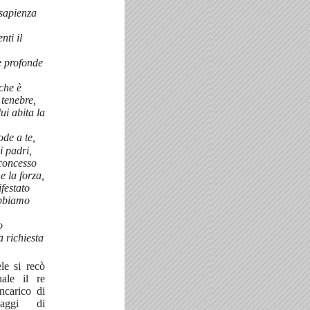
sapienza
enti il
e profonde
 che è
 tenebre,
lui abita la
ode a te,
i padri,
concesso
e la forza,
festato
abbiamo
o
a richiesta
le si recò
ale il re
incarico di
aggi di