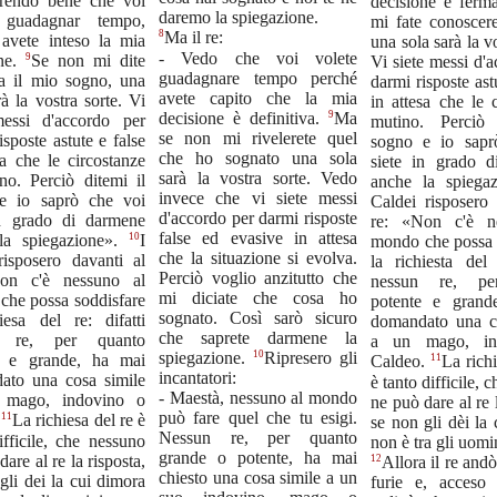
endo bene che voi
decisione è ferm
daremo la spiegazione.
 guadagnar tempo,
mi fate conoscere
8
Ma il re:
 avete inteso la mia
una sola sarà la vo
- Vedo che voi volete
9
one.
Se non mi dite
Vi siete messi d'
guadagnare tempo perché
ra il mio sogno, una
darmi risposte astu
avete capito che la mia
rà la vostra sorte. Vi
in attesa che le 
9
decisione è definitiva.
Ma
messi d'accordo per
mutino. Perciò 
se non mi rivelerete quel
isposte astute e false
sogno e io sapr
che ho sognato una sola
sa che le circostanze
siete in grado 
sarà la vostra sorte. Vedo
no. Perciò ditemi il
anche la spiega
invece che vi siete messi
e io saprò che voi
Caldei risposero 
d'accordo per darmi risposte
in grado di darmene
re: «Non c'è n
false ed evasive in attesa
10
la spiegazione».
I
mondo che possa 
che la situazione si evolva.
risposero davanti al
la richiesta del 
Perciò voglio anzitutto che
on c'è nessuno al
nessun re, pe
mi diciate che cosa ho
che possa soddisfare
potente e grand
sognato. Così sarò sicuro
iesa del re: difatti
domandato una c
che saprete darmene la
n re, per quanto
a un mago, in
10
spiegazione.
Ripresero gli
e e grande, ha mai
11
Caldeo.
La richi
incantatori:
ato una cosa simile
è tanto difficile, 
- Maestà, nessuno al mondo
 mago, indovino o
ne può dare al re l
può fare quel che tu esigi.
11
.
La richiesa del re è
se non gli dèi la
Nessun re, per quanto
ifficile, che nessuno
non è tra gli uomi
grande o potente, ha mai
are al re la risposta,
12
Allora il re andò
chiesto una cosa simile a un
gli dei la cui dimora
furie e, acceso 