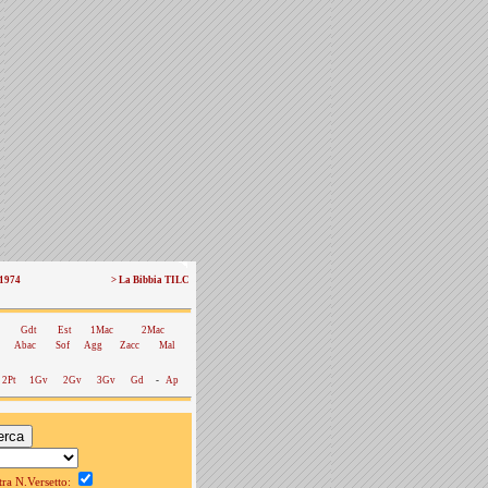
 1974
> La Bibbia TILC
Gdt
Est
1Mac
2Mac
Abac
Sof
Agg
Zacc
Mal
2Pt
1Gv
2Gv
3Gv
Gd
-
Ap
a N.Versetto: