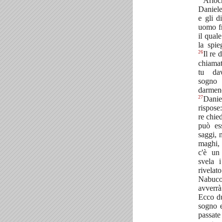
Ariòc
Daniele
e gli d
uomo fr
il qual
la spi
26
Il re 
chiama
tu dav
sogno
darmen
27
Danie
rispose:
re chie
può es
saggi, 
maghi, 
c'è un
svela 
riv
Nabuc
avverrà
Ecco du
sogno e
passat