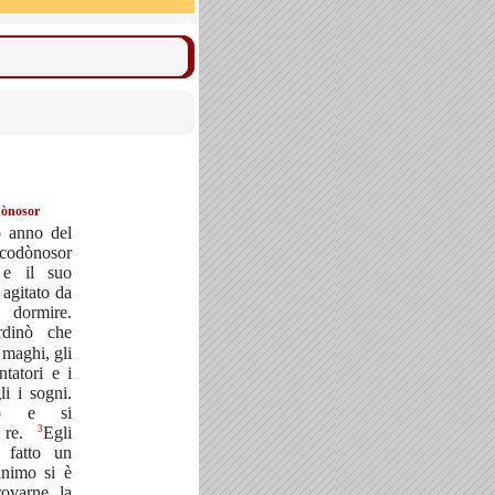
dònosor
 anno del
codònosor
e il suo
 agitato da
dormire.
rdinò che
 maghi, gli
ntatori e i
li i sogni.
ro e si
3
l re.
Egli
 fatto un
animo si è
rovarne la