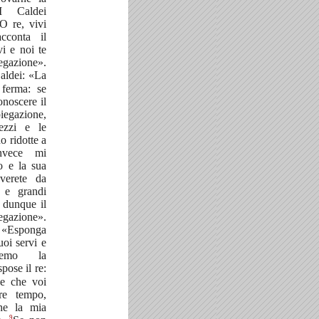
I Caldei
«O re, vivi
cconta il
vi e noi te
egazione».
Caldei: «La
 ferma: se
onoscere il
iegazione,
pezzi e le
o ridotte a
nvece mi
no e la sua
everete da
 e grandi
 dunque il
iegazione».
: «Esponga
uoi servi e
emo la
pose il re:
e che voi
re tempo,
he la mia
9