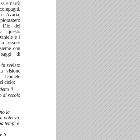
sa e narrò
 compagni,
 e Azaria,
lorassero
l Dio del
 a questo
aniele e i
on fossero
nsieme con
 saggi di
 fu svelato
a visione
ò Daniele
l cielo:
etto il
 di secolo
no la
la potenza.
na tempi e
e li