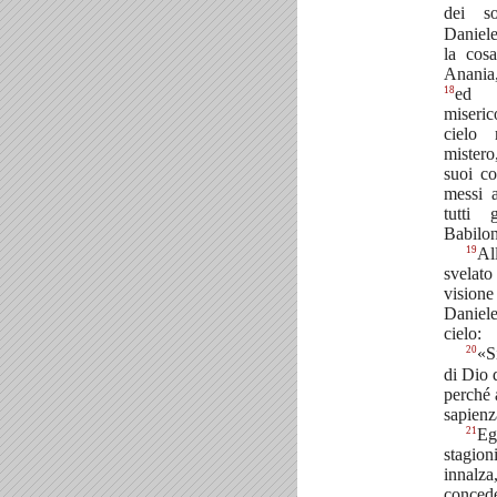
dei s
Daniele
la cos
Anania
18
ed e
miseri
cielo 
mistero
suoi c
messi 
tutti 
Babilon
19
Al
svelat
vision
Daniele
cielo:
20
«S
di Dio 
perché 
sapienz
21
Eg
stagio
innalza
conce