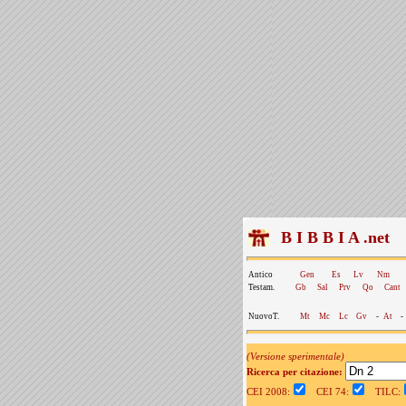
B I B B I A .net
Antico
Gen
Es
Lv
Nm
Testam.
Gb
Sal
Prv
Qo
Cant
NuovoT.
Mt
Mc
Lc
Gv
-
At
-
(Versione sperimentale)
Ricerca per citazione:
CEI 2008:
CEI 74:
TILC: