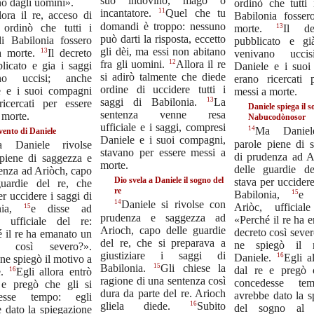
suo indovino, mago o
no dagli uomini».
ordinò che tutti 
11
incantatore.
Quel che tu
lora il re, acceso di
Babilonia fosse
domandi è troppo: nessuno
, ordinò che tutti i
13
morte.
Il de
può darti la risposta, eccetto
di Babilonia fossero
pubblicato e gi
gli dèi, ma essi non abitano
13
a morte.
Il decreto
venivano uccis
12
fra gli uomini.
Allora il re
licato e gia i saggi
Daniele e i suo
si adirò talmente che diede
ano uccisi; anche
erano ricercati 
ordine di uccidere tutti i
e e i suoi compagni
messi a morte.
13
saggi di Babilonia.
La
ricercati per essere
Daniele spiega il s
sentenza venne resa
 morte.
Nabucodònosor
ufficiale e i saggi, compresi
14
Ma Daniele
vento di Daniele
Daniele e i suoi compagni,
parole piene di 
 Daniele rivolse
stavano per essere messi a
di prudenza ad A
 piene di saggezza e
morte.
delle guardie d
enza ad Ariòch, capo
Dio svela a Daniele il sogno del
stava per uccidere
guardie del re, che
re
15
Babilonia,
e 
er uccidere i saggi di
14
Daniele si rivolse con
Ariòc, ufficial
15
onia,
e disse ad
prudenza e saggezza ad
«Perché il re ha 
, ufficiale del re:
Arioch, capo delle guardie
decreto così seve
 il re ha emanato un
del re, che si preparava a
ne spiegò il 
to così severo?».
giustiziare i saggi di
16
Daniele.
Egli a
ne spiegò il motivo a
15
Babilonia.
Gli chiese la
dal re e pregò 
16
e.
Egli allora entrò
ragione di una sentenza così
concedesse tem
 e pregò che gli si
dura da parte del re. Arioch
avrebbe dato la s
desse tempo: egli
16
gliela diede.
Subito
del sogno al
 dato la spiegazione