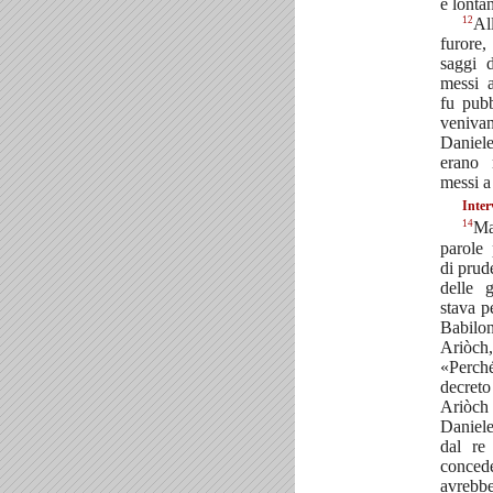
è lonta
12
Al
furore
saggi 
messi 
fu pubb
veniv
Daniel
erano 
messi a
Inter
14
Ma
parole
di prud
delle 
stava p
Babil
Ariòch
«Perché
decre
Ariòch 
Daniel
dal re
conce
avrebbe