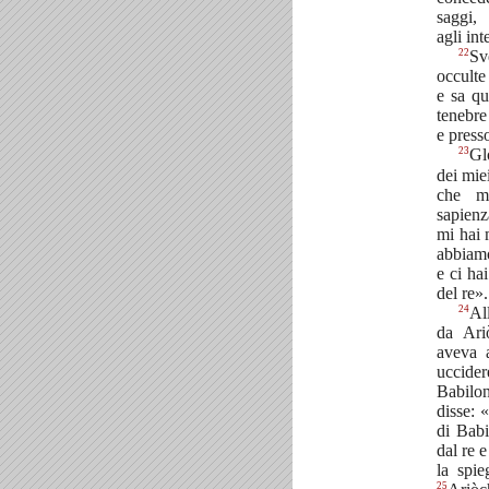
saggi,
agli int
22
Sv
occulte
e sa qu
tenebre
e presso
23
Gl
dei miei
che m
sapienza
mi hai 
abbiam
e ci hai
del re».
24
Al
da Ari
aveva a
uccid
Babilon
disse: 
di Bab
dal re e
la spi
25