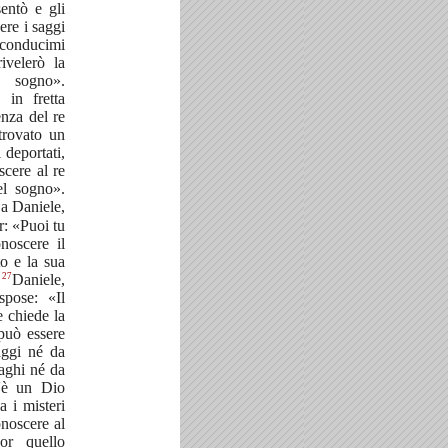
sentò e gli
ere i saggi
 conducimi
ivelerò la
l sogno».
 in fretta
enza del re
trovato un
 deportati,
scere al re
el sogno».
a a Daniele,
r: «Puoi tu
noscere il
o e la sua
27
.
Daniele,
spose: «Il
e chiede la
può essere
aggi né da
aghi né da
'è un Dio
a i misteri
onoscere al
or quello