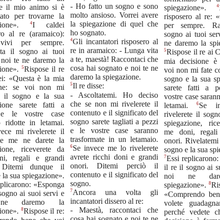
- Ho fatto un sogno e sono
e il mio animo si è
4
spiegazione».
molto ansioso. Vorrei avere
tato per trovarne la
risposero al re: 
la spiegazione di quel che
4
azione».
I caldei
per sempre. Ra
ho sognato.
ro al re (aramaico):
sogno ai tuoi ser
4
Gli incantatori risposero al
vivi per sempre.
ne daremo la spi
re in aramaico: - Lunga vita
ta il sogno ai tuoi
5
Rispose il re ai 
a te, maestà! Raccontaci che
 noi te ne daremo la
mia decisione è
cosa hai sognato e noi te ne
5
zione».
Rispose il re
voi non mi fate c
daremo la spiegazione.
ei: «Questa è la mia
sogno e la sua sp
5
Il re disse:
one: se voi non mi
sarete fatti a 
- Ascoltatemi. Ho deciso
te il sogno e la sua
vostre case sarann
che se non mi rivelerete il
zione sarete fatti a
6
letamai.
Se i
contenuto e il significato del
 e le vostre case
rivelerete il sog
sogno sarete tagliati a pezzi
 ridotte in letamai.
spiegazione, ric
e le vostre case saranno
ece mi rivelerete il
me doni, regali
trasformate in un letamaio.
e me ne darete la
onori. Rivelatemi
6
Se invece me lo rivelerete
zione, riceverete da
sogno e la sua sp
avrete ricchi doni e grandi
i, regali e grandi
7
Essi replicarono
onori. Ditemi perciò il
 Ditemi dunque il
il re il sogno ai s
contenuto e il significato del
 la sua spiegazione».
noi ne dar
sogno.
eplicarono: «Esponga
8
spiegazione».
Ris
7
Ancora una volta gli
 sogno ai suoi servi e
«Comprendo ben
incantatori dissero al re:
ne daremo la
volete guadagna
- Maestà, raccontaci che
8
zione».
Rispose il re:
perché vedete c
cosa hai sognato e noi te ne