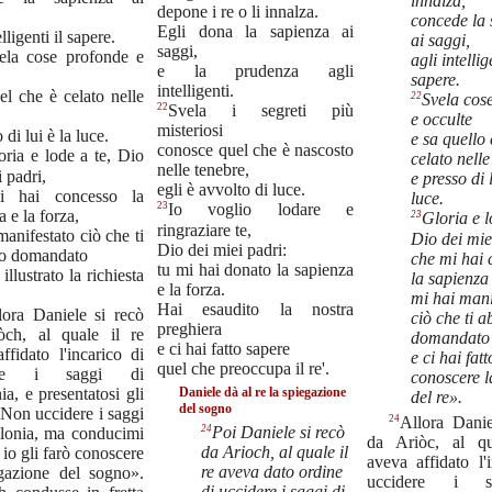
innalza,
depone i re o li innalza.
concede la 
Egli dona la sapienza ai
elligenti il sapere.
ai saggi,
saggi,
ela cose profonde e
agli intellig
e la prudenza agli
sapere.
intelligenti.
el che è celato nelle
22
Svela cos
22
Svela i segreti più
e occulte
misteriosi
 di lui è la luce.
e sa quello
conosce quel che è nascosto
oria e lode a te, Dio
celato nelle
nelle tenebre,
 padri,
e presso di 
egli è avvolto di luce.
i hai concesso la
luce.
23
Io voglio lodare e
 e la forza,
23
Gloria e l
ringraziare te,
manifestato ciò che ti
Dio dei mie
Dio dei miei padri:
o domandato
che mi hai 
tu mi hai donato la sapienza
 illustrato la richiesta
la sapienza 
e la forza.
mi hai mani
Hai esaudito la nostra
lora Daniele si recò
ciò che ti 
preghiera
òch, al quale il re
domandato
e ci hai fatto sapere
ffidato l'incarico di
e ci hai fatt
quel che preoccupa il re'.
ere i saggi di
conoscere l
Daniele dà al re la spiegazione
ia, e presentatosi gli
del re».
del sogno
«Non uccidere i saggi
24
Allora Danie
24
Poi Daniele si recò
ilonia, ma conducimi
da Ariòc, al qu
da Arioch, al quale il
 io gli farò conoscere
aveva affidato l'
re aveva dato ordine
egazione del sogno».
uccidere i s
di uccidere i saggi di