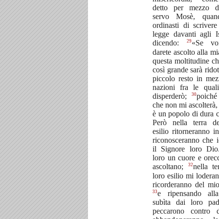
detto per mezzo d
servo Mosè, quan
ordinasti di scrivere
legge davanti agli Isr
29
dicendo:
«Se vo
darete ascolto alla mi
questa moltitudine ch
così grande sarà ridot
piccolo resto in mez
nazioni fra le qual
30
disperderò;
poiché
che non mi ascolterà,
è un popolo di dura c
Però nella terra d
esilio ritorneranno 
riconosceranno che 
il Signore loro Di
loro un cuore e orec
32
ascoltano;
nella te
loro esilio mi loderan
ricorderanno del m
33
e ripensando alla
subìta dai loro pa
peccarono contro 