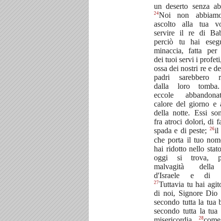
un deserto senza abi
24
Noi non abbiam
ascolto alla tua v
servire il re di Bab
perciò tu hai eseg
minaccia, fatta pe
dei tuoi servi i profeti
ossa dei nostri re e de
padri sarebbero r
dalla loro tomb
eccole abbandon
calore del giorno e 
della notte. Essi so
fra atroci dolori, di 
26
spada e di peste;
il
che porta il tuo nom
hai ridotto nello stat
oggi si trova, 
malvagità della
d'Israele e di 
27
Tuttavia tu hai agit
di noi, Signore Dio 
secondo tutta la tua 
secondo tutta la tua
28
misericordia,
come