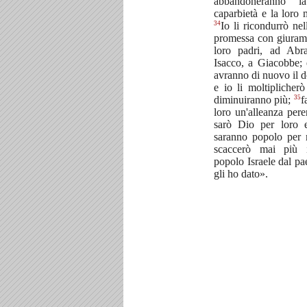
abbandoneranno l
caparbietà e la loro m
34
Io li ricondurrò nel
promessa con giuram
loro padri, ad Abr
Isacco, a Giacobbe; 
avranno di nuovo il 
e io li moltiplicher
35
diminuiranno più;
f
loro un'alleanza pere
sarò Dio per loro 
saranno popolo per
scaccerò mai più 
popolo Israele dal pa
gli ho dato».