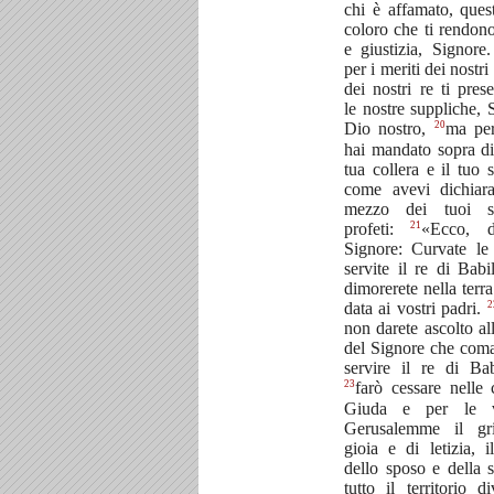
chi è affamato, ques
coloro che ti rendono
e giustizia, Signore
per i meriti dei nostri
dei nostri re ti pres
le nostre suppliche, 
20
Dio nostro,
ma per
hai mandato sopra di
tua collera e il tuo 
come avevi dichiar
mezzo dei tuoi s
21
profeti:
«Ecco, d
Signore: Curvate le 
servite il re di Babi
dimorerete nella terr
2
data ai vostri padri.
non darete ascolto al
del Signore che com
servire il re di Bab
23
farò cessare nelle c
Giuda e per le 
Gerusalemme il gr
gioia e di letizia, i
dello sposo e della 
tutto il territorio di