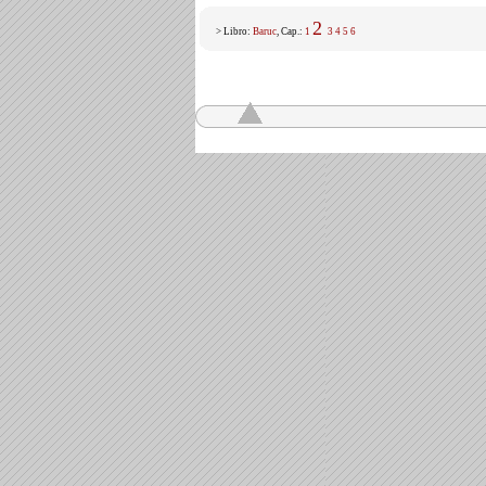
2
> Libro:
Baruc
, Cap.:
1
3
4
5
6