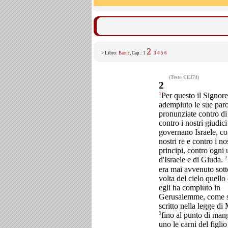
2
> Libro:
Baruc
, Cap.:
1
3
4
5
6
(Testo CEI74)
2
1
Per questo il Signor
adempiuto le sue par
pronunziate contro di
contro i nostri giudic
governano Israele, co
nostri re e contro i nos
principi, contro ogni
2
d'Israele e di Giuda.
era mai avvenuto sott
volta del cielo quello
egli ha compiuto in
Gerusalemme, come s
scritto nella legge di
3
fino al punto di mang
uno le carni del figlio