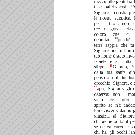
mezzo alle genti fra l
14
tu ci hai dispersi.
A
Signore, la nostra pre
la nostra supplica, l
per il tuo amore e
trovar grazia dav
coloro che ci 
15
deportati,
perché t
terra sappia che tu
Signore nostro Dio e
tuo nome è stato invo
Israele e su tutta
16
stirpe.
Guarda, Si
dalla tua santa di
pensa a noi; inclina
orecchio, Signore, e a
17
apri, Signore, gli 
osserva: non i mor
sono negli inferi,
spirito se n'è andat
loro viscere, danno g
giustizia al Signor
chi geme sotto il pe
se ne va curvo e sp
chi ha gli occhi lan