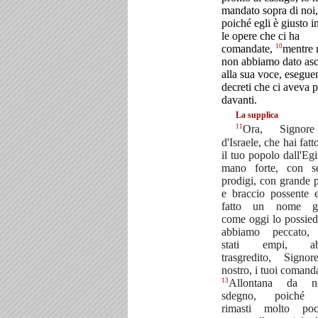
mandato sopra di noi,
poiché egli è giusto in
le opere che ci ha
10
comandate,
mentre 
non abbiamo dato asc
alla sua voce, esegue
decreti che ci aveva p
davanti.
La supplica
11
Ora, Signor
d'Israele, che hai fatt
il tuo popolo dall'Egi
mano forte, con s
prodigi, con grande 
e braccio possente e
fatto un nome gl
come oggi lo possied
abbiamo peccato,
stati empi, ab
trasgredito, Signo
nostro, i tuoi comand
13
Allontana da n
sdegno, poiché 
rimasti molto po