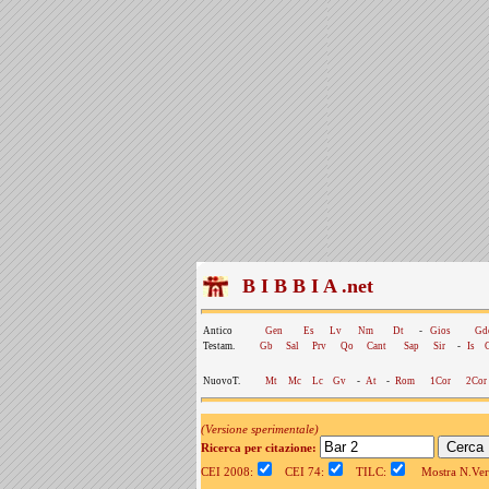
B I B B I A .net
Antico
Gen
Es
Lv
Nm
Dt
-
Gios
Gd
Testam.
Gb
Sal
Prv
Qo
Cant
Sap
Sir
-
Is
NuovoT.
Mt
Mc
Lc
Gv
-
At
-
Rom
1Cor
2Cor
(Versione sperimentale)
Ricerca per citazione:
CEI 2008:
CEI 74:
TILC:
Mostra N.Vers