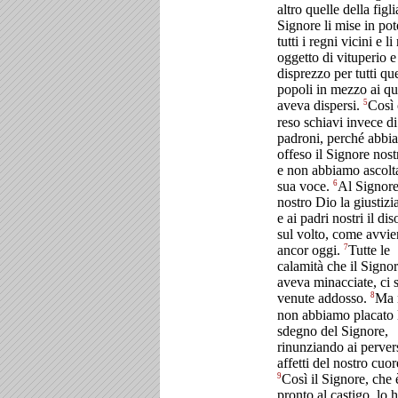
altro quelle della figl
Signore li mise in pot
tutti i regni vicini e li
oggetto di vituperio e
disprezzo per tutti qu
popoli in mezzo ai qua
5
aveva dispersi.
Così 
reso schiavi invece di
padroni, perché abbi
offeso il Signore nos
e non abbiamo ascolta
6
sua voce.
Al Signor
nostro Dio la giustizia
e ai padri nostri il di
sul volto, come avvi
7
ancor oggi.
Tutte le
calamità che il Signor
aveva minacciate, ci 
8
venute addosso.
Ma 
non abbiamo placato 
sdegno del Signore,
rinunziando ai perver
affetti del nostro cuor
9
Così il Signore, che 
pronto al castigo, lo 