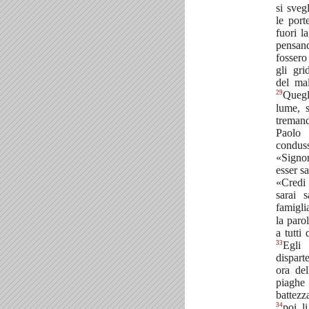
si sveg
le port
fuori l
pensan
fossero
gli gri
del mal
29
Quegl
lume, s
tremand
Paolo
condus
«Signor
esser s
«Credi
sarai 
famigli
la paro
a tutti 
33
Egli 
dispar
ora del
piaghe
battezz
34
poi li