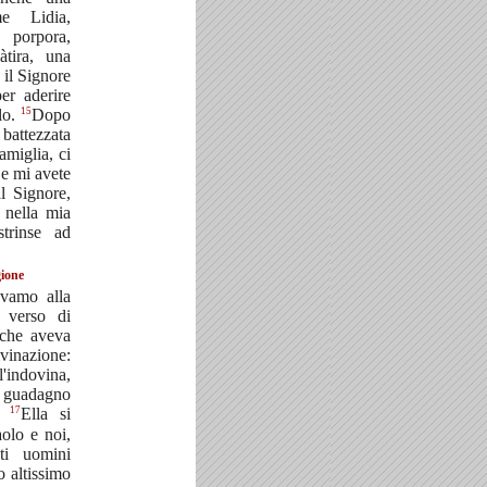
e Lidia,
 porpora,
àtira, una
 il Signore
per aderire
15
lo.
Dopo
attezzata
amiglia, ci
Se mi avete
al Signore,
 nella mia
trinse ad
gione
vamo alla
e verso di
 che aveva
vinazione:
'indovina,
 guadagno
17
i.
Ella si
olo e noi,
ti uomini
o altissimo