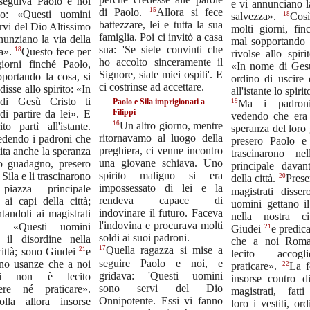
seguiva Paolo e noi
e vi annunciano l
15
di Paolo.
Allora si fece
do: «Questi uomini
18
salvezza».
Così
battezzare, lei e tutta la sua
rvi del Dio Altissimo
molti giorni, fin
famiglia. Poi ci invitò a casa
nunziano la via della
mal sopportando l
sua: 'Se siete convinti che
18
za».
Questo fece per
rivolse allo spiri
ho accolto sinceramente il
giorni finché Paolo,
«In nome di Gesù
Signore, siate miei ospiti'. E
portando la cosa, si
ordino di uscire 
ci costrinse ad accettare.
disse allo spirito: «In
all'istante lo spirit
di Gesù Cristo ti
Paolo e Sila imprigionati a
19
Ma i padroni
Filippi
di partire da lei». E
vedendo che era 
16
Un altro giorno, mentre
ito partì all'istante.
speranza del loro
ritornavamo al luogo della
dendo i padroni che
presero Paolo e
preghiera, ci venne incontro
tita anche la speranza
trascinarono ne
una giovane schiava. Uno
ro guadagno, presero
principale davan
spirito maligno si era
Sila e li trascinarono
20
della città.
Prese
impossessato di lei e la
piazza principale
magistrati disser
rendeva capace di
 ai capi della città;
uomini gettano il
indovinare il futuro. Faceva
tandoli ai magistrati
nella nostra ci
l'indovina e procurava molti
o: «Questi uomini
21
Giudei
e predic
soldi ai suoi padroni.
o il disordine nella
che a noi Roma
17
Quella ragazza si mise a
21
città; sono Giudei
e
lecito accog
seguire Paolo e noi, e
ano usanze che a noi
22
praticare».
La f
gridava: 'Questi uomini
i non è lecito
insorse contro d
sono servi del Dio
iere né praticare».
magistrati, fatti
Onnipotente. Essi vi fanno
lla allora insorse
loro i vestiti, or