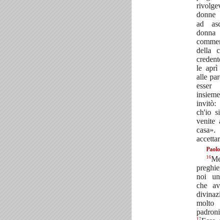
rivolg
donne 
ad as
donna
commer
della c
credent
le aprì
alle pa
esser
insieme
invitò:
ch'io s
venite 
casa».
accettar
Paolo
16
Me
preghi
noi un
che av
divina
molto
padroni
17