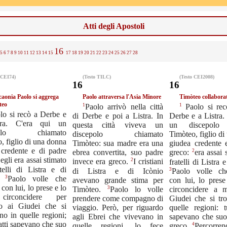
Atti degli Apostoli
16
5
6
7
8
9
10
11
12
13
14
15
17
18
19
20
21
22
23
24
25
26
27
28
 CEI74)
(Testo TILC)
(Testo CEI2008)
16
16
caonia Paolo si aggrega
Paolo attraversa l'Asia Minore
Timòteo collaborat
teo
1
1
Paolo arrivò nella città
Paolo si rec
lo si recò a Derbe e
di Derbe e poi a Listra. In
Derbe e a Listra.
tra. C'era qui un
questa città viveva un
un discepolo 
epolo chiamato
discepolo chiamato
Timòteo, figlio d
, figlio di una donna
Timòteo: sua madre era una
giudea credente 
 credente e di padre
ebrea convertita, suo padre
2
greco:
era assai 
2
egli era assai stimato
2
invece era greco.
I cristiani
fratelli di Listra 
telli di Listra e di
di Listra e di Icònio
3
Paolo volle che
3
o.
Paolo volle che
avevano grande stima per
con lui, lo prese
 con lui, lo prese e lo
3
Timòteo.
Paolo lo volle
circoncidere a 
circoncidere per
prendere come compagno di
Giudei che si tr
do ai Giudei che si
viaggio. Però, per riguardo
quelle regioni: tu
no in quelle regioni;
agli Ebrei che vivevano in
sapevano che suo
fatti sapevano che suo
quelle regioni, lo fece
4
greco.
Percorrend