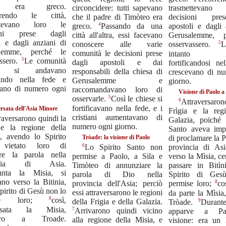
e era greco.
circoncidere: tutti sapevano
trasmettevano
rrendo le città,
che il padre di Timòteo era
decisioni pre
ettevano loro le
4
greco.
Passando da una
apostoli e dagli 
ioni prese dagli
città all'altra, essi facevano
Gerusalemme, p
i e dagli anziani di
conoscere alle varie
5
osservassero.
L
alemme, perché le
comunità le decisioni prese
intanto an
5
assero.
Le comunità
dagli apostoli e dai
fortificandosi ne
to si andavano
responsabili della chiesa di
crescevano di n
icando nella fede e
Gerusalemme e
giorno.
vano di numero ogni
raccomandavano loro di
Visione di Paolo a
5
osservarle.
Così le chiese si
6
Attraversaron
fortificavano nella fede, e i
rsata dell'Asia Minore
Frìgia e la reg
cristiani aumentavano di
raversarono quindi la
Galazia, poiché 
numero ogni giorno.
 e la regione della
Santo aveva imp
a, avendo lo Spirito
Tròade: la visione di Paolo
di proclamare la P
 vietato loro di
6
Lo Spirito Santo non
provincia di As
are la parola nella
permise a Paolo, a Sila e
verso la Mìsia, c
incia di Asia.
Timòteo di annunziare la
passare in Bitì
unta la Misia, si
parola di Dio nella
Spirito di Ges
ano verso la Bitinia,
provincia dell'Asia; perciò
8
permise loro;
co
pirito di Gesù non lo
essi attraversarono le regioni
da parte la Mìsia
8
ise loro;
così,
della Frigia e della Galazia.
9
Tròade.
Durant
versata la Misia,
7
Arrivarono quindi vicino
apparve a Pa
sero a Troade.
alla regione della Misia, e
visione: era un