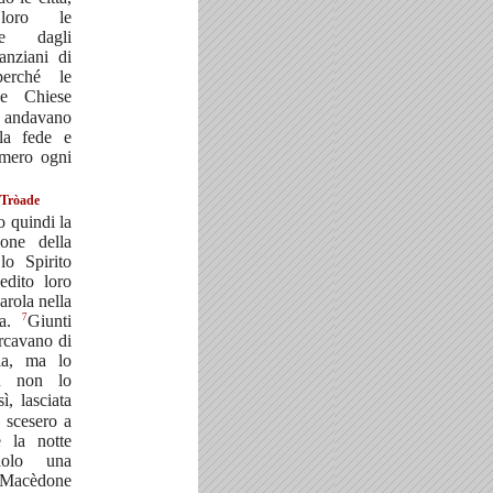
 loro le
se dagli
anziani di
erché le
e Chiese
davano
lla fede e
umero ogni
 Tròade
o quindi la
ione della
lo Spirito
edito loro
arola nella
7
ia.
Giunti
ercavano di
nia, ma lo
ù non lo
sì, lasciata
, scesero a
e la notte
olo una
 Macèdone