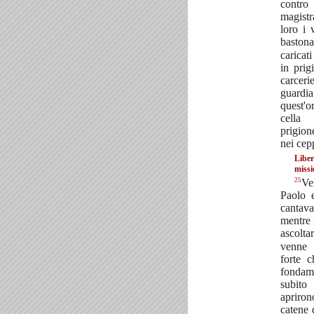
contro
magistr
loro i 
baston
caricati
in prig
carcer
guard
quest'o
cella 
prigione
nei cep
Liber
missi
25
V
Paolo e
canta
mentre 
ascolt
venne 
forte 
fondam
subito
apriro
catene d