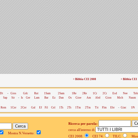
> Bibbia CEI 2008
> Bibbia CEI
Dt
-
Gios
Gdc
Rut
1Sam
2Sam
1Re
2Re
1Cr
2Cr
Esd
Nee
Tob
Sap
Sir
-
Is
Ger
Lam
Bar
Ez
Dan
Os
Gioe
Am
Abd
Gion
Mich
Naum
Rom
1Cor
2Cor
Gal
Ef
Fil
Col
1Ts
2Ts
1Tm
2Tm
Tit
Flm
Ebr
-
Giac
1Pt
Ricerca per parola:
cerca all'interno di
Mostra N.Versetto:
CEI 2008:
CEI 74:
TILC:
Mostr