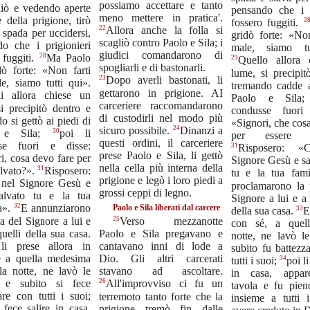
possiamo accettare e tanto
liò e vedendo aperte
pensando che i p
meno mettere in pratica'.
e della prigione, tirò
2
fossero fuggiti.
22
Allora anche la folla si
a spada per uccidersi,
gridò forte: «Non
scagliò contro Paolo e Sila; i
do che i prigionieri
male, siamo tu
giudici comandarono di
28
 fuggiti.
Ma Paolo
29
Quello allora 
spogliarli e di bastonarli.
dò forte: «Non farti
lume, si precipit
23
Dopo averli bastonati, li
e, siamo tutti qui».
tremando cadde a
gettarono in prigione. AI
i allora chiese un
Paolo e Sila
carceriere raccomandarono
i precipitò dentro e
condusse fuori
di custodirli nel modo più
o si gettò ai piedi di
«Signori, che cos
24
sicuro possibile.
Dinanzi a
30
 e Sila;
poi li
per essere sa
questi ordini, il carceriere
se fuori e disse:
31
Risposero: «
prese Paolo e Sila, li gettò
i, cosa devo fare per
Signore Gesù e sa
nella cella più interna della
31
alvato?».
Risposero:
tu e la tua fam
prigione e legò i loro piedi a
 nel Signore Gesù e
proclamarono la 
grossi ceppi di legno.
salvato tu e la tua
Signore a lui e a t
32
a».
E annunziarono
Paolo e Sila liberati dal carcere
33
della sua casa.
E
la del Signore a lui e
25
Verso mezzanotte
con sé, a quell
quelli della sua casa.
Paolo e Sila pregavano e
notte, ne lavò l
li prese allora in
cantavano inni di lode a
subito fu battezz
te a quella medesima
Dio. Gli altri carcerati
34
tutti i suoi;
poi li
la notte, ne lavò le
stavano ad ascoltare.
in casa, appar
 e subito si fece
26
All'improvviso ci fu un
tavola e fu pien
are con tutti i suoi;
terremoto tanto forte che la
insieme a tutti 
 fece salire in casa,
prigione tremò fin dalle