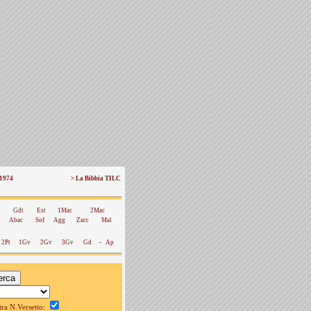
 1974
> La Bibbia TILC
Gdt
Est
1Mac
2Mac
Abac
Sof
Agg
Zacc
Mal
2Pt
1Gv
2Gv
3Gv
Gd
-
Ap
a N.Versetto: