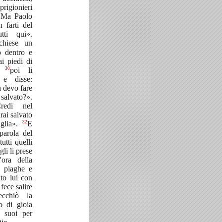
rigionieri
8
Ma Paolo
 farti del
tti qui».
chiese un
ò dentro e
i piedi di
30
;
poi li
 e disse:
a devo fare
lvato?».
Credi nel
rai salvato
32
iglia».
E
parola del
utti quelli
gli li prese
'ora della
e piaghe e
ato lui con
 fece salire
ecchiò la
o di gioia
i suoi per