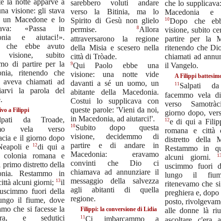
e la notte apparve a
sarebbero voluti andare
che lo supplicava
na visione: gli stava
verso la Bitinia, ma lo
Macedonia e ai
i un Macedone e lo
Spirito di Gesù non glielo
10
Dopo che ebb
icava: «Passa in
8
permise.
Allora
visione, subito c
onia e aiutaci!».
attraversarono la regione
partire per la 
 che ebbe avuto
della Misia e scesero nella
ritenendo che Dio
a visione, subito
città di Tròade.
chiamati ad annun
mo di partire per la
9
Qui Paolo ebbe una
il Vangelo.
nia, ritenendo che
visione: una notte vide
A Filippi battesim
 aveva chiamati ad
davanti a sé un uomo, un
11
Salpati da
iarvi la parola del
abitante della Macedonia.
facemmo vela di
.
Costui lo supplicava con
verso Samotràc
queste parole: 'Vieni da noi,
ivo a Filippi
giorno dopo, ver
in Macedonia, ad aiutarci!'.
lpati da Troade,
12
e di qui a Filip
10
Subito dopo questa
mmo vela verso
romana e città 
visione, decidemmo di
cia e il giorno dopo
distretto della 
partire e di andare in
12
Neapoli e
di qui a
Restammo in que
Macedonia: eravamo
i, colonia romana e
1
alcuni giorni.
convinti che Dio ci
l primo distretto della
uscimmo fuori d
chiamava ad annunziare il
onia. Restammo in
lungo il fiu
messaggio della salvezza
13
ittà alcuni giorni;
il
ritenevamo che si
agli abitanti di quella
 uscimmo fuori della
preghiera e, dopo
regione.
lungo il fiume, dove
posto, rivolgevam
amo che si facesse la
Filippi: la conversione di Lidia
alle donne là ri
iera, e sedutici
11
Ci imbarcammo a
ascoltare c'era