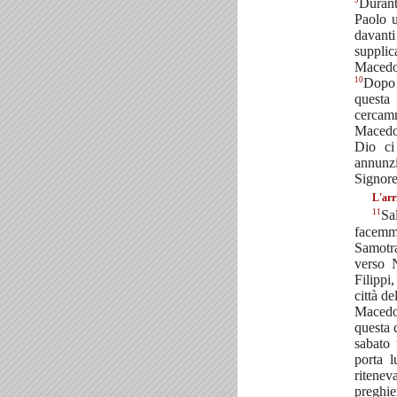
Durant
Paolo u
davant
suppl
Maced
10
Dopo
quest
cercam
Macedo
Dio ci
annunz
Signore
L'arr
11
Sa
face
Samotra
verso 
Filipp
città de
Maced
questa c
sabato
porta 
ritenev
pregh