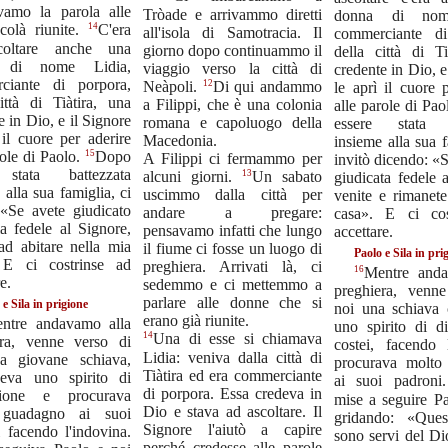
evamo la parola alle
Tròade e arrivammo diretti
donna di nom
14
colà riunite.
C'era
all'isola di Samotracia. Il
commerciante di
coltare anche una
giorno dopo continuammo il
della città di Ti
 di nome Lidia,
viaggio verso la città di
credente in Dio, e
ciante di porpora,
12
Neàpoli.
Di qui andammo
le aprì il cuore 
ittà di Tiàtira, una
a Filippi, che è una colonia
alle parole di Pao
e in Dio, e il Signore
romana e capoluogo della
essere stata b
 il cuore per aderire
Macedonia.
insieme alla sua f
15
role di Paolo.
Dopo
A Filippi ci fermammo per
invitò dicendo: «
 stata battezzata
13
alcuni giorni.
Un sabato
giudicata fedele 
 alla sua famiglia, ci
uscimmo dalla città per
venite e rimanete
 «Se avete giudicato
andare a pregare:
casa». E ci cos
ia fedele al Signore,
pensavamo infatti che lungo
accettare.
ad abitare nella mia
il fiume ci fosse un luogo di
Paolo e Sila in pri
 E ci costrinse ad
preghiera. Arrivati là, ci
16
Mentre anda
e.
sedemmo e ci mettemmo a
preghiera, venn
parlare alle donne che si
 e Sila in prigione
noi una schiava
erano già riunite.
ntre andavamo alla
uno spirito di di
14
Una di esse si chiamava
era, venne verso di
costei, facendo l
Lidia: veniva dalla città di
a giovane schiava,
procurava molto
Tiàtira ed era commerciante
eva uno spirito di
ai suoi padron
di porpora. Essa credeva in
zione e procurava
mise a seguire Pa
Dio e stava ad ascoltare. Il
 guadagno ai suoi
gridando: «Ques
Signore l'aiutò a capire
 facendo l'indovina.
sono servi del Di
perché credesse alle parole