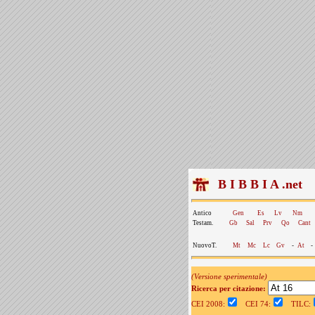
B I B B I A .net
Antico
Gen
Es
Lv
Nm
Testam.
Gb
Sal
Prv
Qo
Cant
NuovoT.
Mt
Mc
Lc
Gv
-
At
-
(Versione sperimentale)
Ricerca per citazione:
CEI 2008:
CEI 74:
TILC: