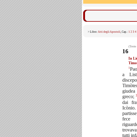
> Libro:
Atti degli Apostoli
, Cap.:
1
2
3
4
(Testo
16
In Li
Timo
1
Pao
a Lis
disc
Timòteo
giudea
greco;
dai fra
Icòni
partisse
fece 
riguar
trovava
tutti in