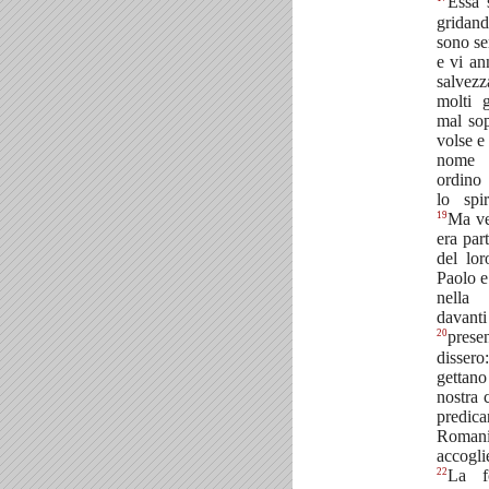
Essa 
gridan
sono se
e vi an
salvez
molti 
mal sop
volse e 
nome 
ordino 
lo spir
19
Ma ve
era par
del lo
Paolo e 
nella 
davanti
20
presen
disser
gettan
nostra 
predic
Roman
accogl
22
La fo