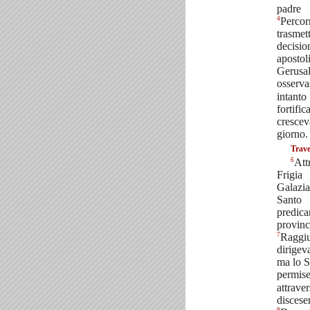
padr
4
Perco
trasm
decis
apostol
Gerus
osserv
intan
fortif
cresce
giorno.
Trave
6
Att
Frigia
Galazi
Santo
predic
prov
7
Raggi
dirigev
ma lo S
perm
attra
disce
9