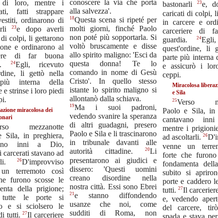
conoscere la via che porta
 di loro, mentre i
23
bastonarli
e, d
alla salvezza'.
ati, fatti strappare
caricati di colpi, 
18
Questa scena si ripeté per
vestiti, ordinarono di
in carcere e ord
molti giorni, finché Paolo
23
arli
e dopo averli
carceriere di f
non poté più sopportarla. Si
 di colpi, li gettarono
24
guardia.
Egli
voltò bruscamente e disse
ione e ordinarono al
quest'ordine, li 
allo spirito maligno: 'Esci da
iere di far buona
parte più interna 
questa donna! Te lo
24
ia.
Egli, ricevuto
e assicurò i lor
comando in nome di Gesù
rdine, li gettò nella
ceppi.
Cristo'. In quello stesso
più interna della
Miracolosa liberaz
istante lo spirito maligno si
 e strinse i loro piedi
e Sila
allontanò dalla schiava.
pi.
25
Verso mez
19
Ma i suoi padroni,
azione miracolosa dei
Paolo e Sila, in 
vedendo svanire la speranza
onari
cantavano inn
di altri guadagni, presero
erso mezzanotte
mentre i prigioni
Paolo e Sila e li trascinarono
 Sila, in preghiera,
26
ad ascoltarli.
D'
in tribunale davanti alle
vano inni a Dio,
venne un terre
20
autorità cittadine.
Li
i carcerati stavano ad
forte che furono
presentarono ai giudici e
26
arli.
D'improvviso
fondamenta della
dissero: 'Questi uomini
un terremoto così
subito si apriron
creano disordine nella
che furono scosse le
porte e caddero l
nostra città. Essi sono Ebrei
enta della prigione;
27
tutti.
Il carcerier
21
e stanno diffondendo
 tutte le porte si
e, vedendo apert
usanze che noi, come
no e si sciolsero le
del carcere, tir
sudditi di Roma, non
27
i tutti.
Il carceriere
spada e stava per