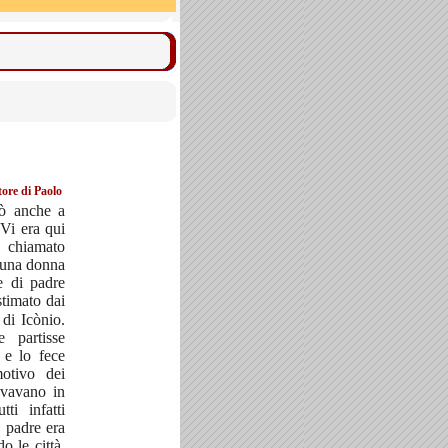
ore di Paolo
ò anche a
 Vi era qui
chiamato
i una donna
e di padre
stimato dai
e di Icònio.
 partisse
 e lo fece
motivo dei
ovavano in
tti infatti
 padre era
o le città,