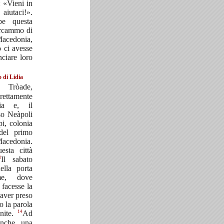
: «Vieni in
utaci!».
e questa
ercammo di
Macedonia,
 ci avesse
ciare loro
o di Lidia
 Tròade,
rettamente
ia e, il
so Neàpoli
pi, colonia
del primo
Macedonia.
sta città
3
Il sabato
ella porta
me, dove
 facesse la
 aver preso
o la parola
14
unite.
Ad
 anche una