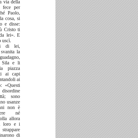
a via della
 fece per
ché Paolo,
a cosa, si
to e disse:
 Cristo ti
da lei». E
o uscì.
 di lei,
svanita la
 guadagno,
 Sila e li
lla piazza
ti ai capi
ntandoli ai
o: «Questi
 disordine
ttà; sono
ano usanze
ni non è
liere né
olla allora
i loro e i
 strappare
dinarono di