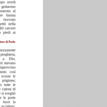
opo averli
li gettarono
inarono al
are buona
, ricevuto
gettò nella
del carcere
o piedi ai
ione di Paolo
zanotte
preghiera,
i a Dio,
eri stavano
improvviso
moto così
 scosse le
 prigione;
o tutte le
e catene di
e si svegliò
e le porte
ò fuori la
 uccidersi,