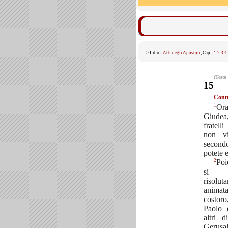
> Libro:
Atti degli Apostoli
, Cap.:
1
2
3
4
(Testo
15
Contr
1
Ora
Giude
fratell
non vi
second
potete e
2
Poi
si 
risolut
anima
costor
Paolo 
altri 
Gerusa