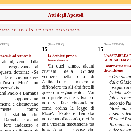
Atti degli Apostoli
15
5
6
7
8
9
10
11
12
13
14
16
17
18
19
20
21
22
23
24
25
26
27
28
 CEI74)
(Testo TILC)
(Testo CEI2008)
15
15
oversia ad Antiochia
Le decisioni prese a
L'ASSEMBLEA 
Gerusalemme
GERUSALEMM
 alcuni, venuti dalla
1
In quel tempo, alcuni
Controversia sulla
a, insegnavano ai
circoncisione
cristiani della Giudea
i questa dottrina: «Se
vennero nella città di
1
Ora alcuni
 fate circoncidere
Antiòchia e si misero a
dalla Giude
o l'uso di Mosè, non
diffondere tra gli altri fratelli
insegnavan
sser salvi».
questo insegnamento: 'Voi
fratelli: «S
ché Paolo e Barnaba
non potete essere salvati se
fate circonc
opponevano
non vi fate circoncidere
secondo l'u
amente e discutevano
come ordina la legge di
Mosè, non 
tamente contro
2
Mosè'.
Paolo e Bàrnaba
essere salva
o, fu stabilito che
non erano d'accordo, e ci fu
2
Poiché Pa
e Barnaba e alcuni
una violenta discussione tra
Bàrnaba di
di loro andassero a
loro. Allora si decise che
e discuteva
lemme dagli apostoli