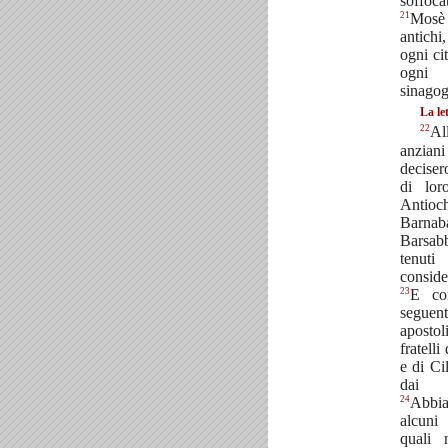
soffoc
21
Mosè i
antichi
ogni cit
ogni
sinago
La le
22
Al
anzian
deciser
di lor
Antioch
Barnab
Barsab
tenu
consider
23
E co
segue
aposto
fratelli
e di Ci
dai p
24
Abbi
alcuni
quali