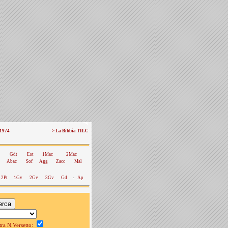
 1974
> La Bibbia TILC
Gdt
Est
1Mac
2Mac
Abac
Sof
Agg
Zacc
Mal
2Pt
1Gv
2Gv
3Gv
Gd
-
Ap
a N.Versetto: