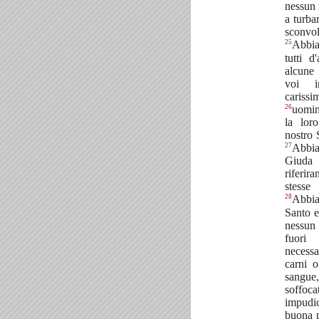
nessun 
a turbar
sconvol
25
Abbi
tutti d
alcune 
voi i
cariss
26
uomin
la lor
nostro 
27
Abbi
Giuda
riferir
stess
28
Abbia
Santo e
nessun
fuori
necess
carni o
sangu
soff
impudi
buona p