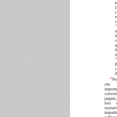
t
D
c
r
r
1
a
i
e
q
i
n
1
f
c
d
19
Pe
che 
import
conve
pagani
loro d
sozzur
impudi