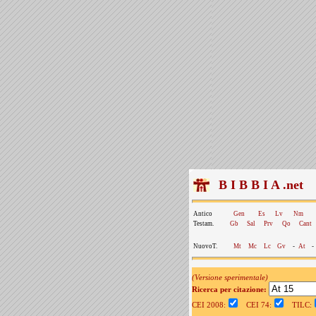
B I B B I A .net
Antico
Gen
Es
Lv
Nm
Testam.
Gb
Sal
Prv
Qo
Cant
NuovoT.
Mt
Mc
Lc
Gv
-
At
-
(Versione sperimentale)
Ricerca per citazione:
CEI 2008:
CEI 74:
TILC: