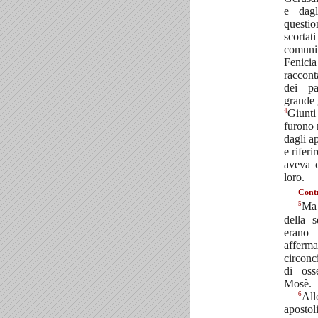
e dagl
quest
scortat
comunit
Fenic
raccon
dei pa
grande g
4
Giunti
furono 
dagli ap
e riferi
aveva 
loro.
Cont
5
Ma 
della s
erano 
afferm
circonc
di oss
Mosè.
6
All
aposto