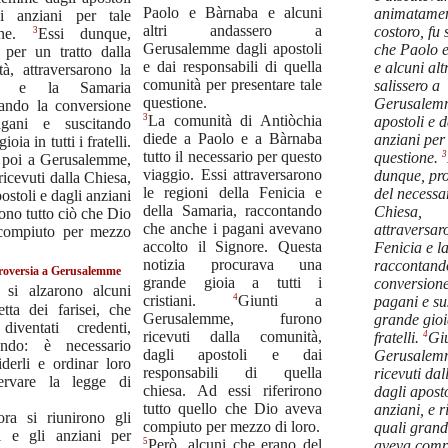
Paolo e Bàrnaba e alcuni
animatamen
i anziani per tale
altri andassero a
costoro, fu 
3
ione.
Essi dunque,
Gerusalemme dagli apostoli
che Paolo 
i per un tratto dalla
e dai responsabili di quella
e alcuni altr
à, attraversarono la
comunità per presentare tale
salissero a
ia e la Samaria
questione.
Gerusalemm
tando la conversione
3
La comunità di Antiòchia
apostoli e d
gani e suscitando
diede a Paolo e a Bàrnaba
anziani per 
ioia in tutti i fratelli.
tutto il necessario per questo
3
questione.
 poi a Gerusalemme,
viaggio. Essi attraversarono
dunque, pro
ricevuti dalla Chiesa,
le regioni della Fenicia e
del necessa
ostoli e dagli anziani
della Samaria, raccontando
Chiesa,
rono tutto ciò che Dio
che anche i pagani avevano
attraversar
compiuto per mezzo
accolto il Signore. Questa
Fenicia e l
notizia procurava una
raccontand
roversia a Gerusalemme
grande gioia a tutti i
conversione
si alzarono alcuni
4
cristiani.
Giunti a
pagani e su
etta dei farisei, che
Gerusalemme, furono
grande gioia
diventati credenti,
ricevuti dalla comunità,
4
fratelli.
Giu
ando: è necessario
dagli apostoli e dai
Gerusalemm
iderli e ordinar loro
responsabili di quella
ricevuti dal
ervare la legge di
chiesa. Ad essi riferirono
dagli aposto
tutto quello che Dio aveva
anziani, e r
ora si riunirono gli
compiuto per mezzo di loro.
quali grand
li e gli anziani per
5
Però, alcuni che erano del
aveva comp