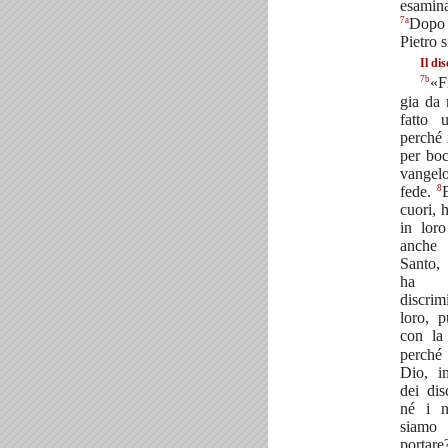
esamin
7a
Dopo 
Pietro s
Il di
7b
«Fr
gia da
fatto 
perché 
per boc
vangel
8
fede.
cuori, 
in lor
anche 
Santo,
ha f
discri
loro, p
con la
perché 
Dio, i
dei di
né i n
siamo 
portar