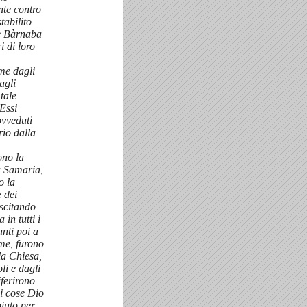
te contro
stabilito
e Bàrnaba
i di loro
e dagli
agli
tale
Essi
vveduti
rio dalla
ono la
a Samaria,
o la
 dei
scitando
 in tutti i
nti poi a
e, furono
la Chiesa,
li e dagli
iferirono
i cose Dio
iuto per