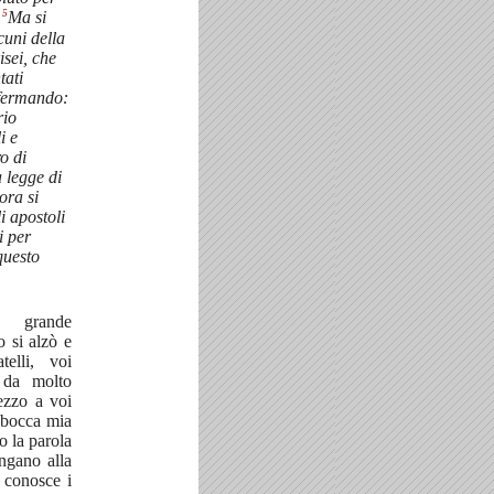
5
.
Ma si
cuni della
isei, che
tati
ffermando:
rio
i e
o di
a legge di
ora si
i apostoli
i per
questo
 grande
o si alzò e
telli, voi
 da molto
ezzo a voi
 bocca mia
o la parola
ngano alla
 conosce i