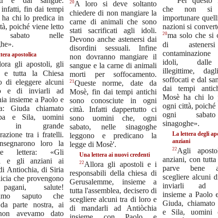
ati e dal sangue.
Per questo 
20
A loro si deve soltanto
nfatti, fin dai tempi
che non si 
chiedere di non mangiare la
, ha chi lo predica in
importunare quell
carne di animali che sono
tà, poiché viene letto
nazioni si conver
stati sacrificati agli idoli.
 sabato nelle
20
ma solo che si o
Devono anche astenersi dai
ghe».
di asteners
disordini sessuali. Infine
contaminazione
ttera apostolica
non dovranno mangiare il
idoli, dalle
lora gli apostoli, gli
sangue e la carne di animali
illegittime, dag
i e tutta la Chiesa
morti per soffocamento.
soffocati e dal s
o di eleggere alcuni
21
Queste norme, date da
dai tempi antichi
o e di inviarli ad
Mosè, fin dai tempi antichi
Mosè ha chi lo 
ia insieme a Paolo e
sono conosciute in ogni
ogni città, poiché 
a: Giuda chiamato
città. Infatti dappertutto ci
ogni sabat
ba e Sila, uomini
sono uomini che, ogni
sinagoghe».
ti in grande
sabato, nelle sinagoghe
azione tra i fratelli.
La lettera degli apo
leggono e predicano la
anziani
nsegnarono loro la
legge di Mosè'.
22
Agli aposto
nte lettera: «Gli
Una lettera ai nuovi credenti
anziani, con tutta
li e gli anziani ai
22
Allora gli apostoli e i
parve bene a
 di Antiochia, di Siria
responsabili della chiesa di
scegliere alcuni d
licia che provengono
Gerusalemme, insieme a
inviarli ad A
agani, salute!
tutta l'assemblea, decisero di
insieme a Paolo 
amo saputo che
scegliere alcuni tra di loro e
Giuda, chiamato
 da parte nostra, ai
di mandarli ad Antiòchia
e Sila, uomini 
 non avevamo dato
insieme con Paolo e