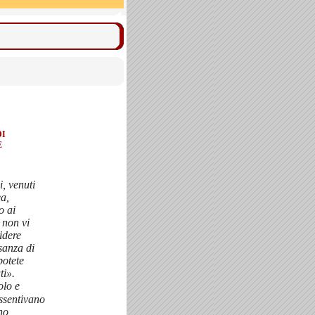
DI
E
, venuti
a,
o ai
e non vi
idere
sanza di
potete
ti».
olo e
ssentivano
no