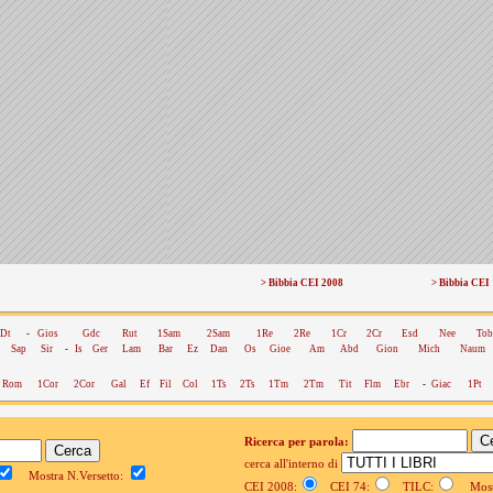
> Bibbia CEI 2008
> Bibbia CEI
Dt
-
Gios
Gdc
Rut
1Sam
2Sam
1Re
2Re
1Cr
2Cr
Esd
Nee
Tob
Sap
Sir
-
Is
Ger
Lam
Bar
Ez
Dan
Os
Gioe
Am
Abd
Gion
Mich
Naum
Rom
1Cor
2Cor
Gal
Ef
Fil
Col
1Ts
2Ts
1Tm
2Tm
Tit
Flm
Ebr
-
Giac
1Pt
Ricerca per parola:
cerca all'interno di
Mostra N.Versetto:
CEI 2008:
CEI 74:
TILC:
Mostr