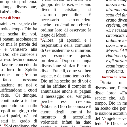
are questo problema.
gruppo dei farisei, ed erano
mezzo loro
lunga discussione,
diventati cristiani, si
alzarono al
i alzò e disse:
alzarono per dire: 'È
setta dei far
scorso di Pietro
necessario circoncidere
erano diven
atelli, voi sapete che
anche i credenti non ebrei e
credenti, a
 molto tempo Dio ha
ordinar loro di osservare la
«È necessa
una scelta fra voi,
legge di Mosè'.
circonciderl
i pagani ascoltassero
6
Allora, gli apostoli e i
ordinare lor
ca mia la parola del
responsabili della comunità
osservare l
o e venissero alla
di Gerusalemme si riunirono
6
Mosè».
All
E Dio, che conosce i
per esaminare questo
riunirono gl
ha reso testimonianza
7
problema.
Dopo una lunga
e gli anzian
o favore concedendo
discussione si alzò Pietro e
esaminare 
a loro lo Spirito
disse: 'Fratelli, come voi ben
problema.
9
 come a noi;
e non
sapete, è da tanto tempo che
Discorso di Pietro
atto nessuna
Dio mi ha scelto tra di voi e
7
Sorta una
minazione tra noi e
mi ha affidato il compito di
discussione, Pietr
urificandone i cuori
annunziare anche ai pagani
disse loro: «Fra
10
 fede.
Or dunque,
il messaggio del Vangelo,
sapete che, già
continuate a tentare
perché essi credano.
tempo, Dio in m
mponendo sul collo
8
Ebbene, Dio che conosce il
ha scelto che per
scepoli un giogo che
cuore degli uomini ha
le nazioni ascoltin
ostri padri, né noi
mostrato di accoglierli
del Vangelo e ve
stati in grado di
volentieri: infatti ha dato
8
fede.
E Dio, che
11
e?
Noi crediamo che