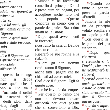
14
Simone ci ha raccontato
enda di
13
Quando ess
come fin da principio Dio si
avide che era
finito di parlar
è preso cura dei pagani, per
aduta; ne riparerò le
prese la parola
accogliere anche loro nel
ovine e la
«Fratelli, asc
15
suo popolo.
Questo
ialzerò,
14
Simone ha rife
concorda in pieno con le
7
perché anche gli
fin da princip
parole dei profeti. Sta scritto
ltri uomini cerchino
voluto scegliere 
infatti nella Bibbia:
l Signore
un popolo per il
16
Dopo questi avvenimenti
 tutte le genti sulle
15
Con questo si 
io ritornerò;
uali è stato invocato
le parole dei pro
ricostruirò la casa di Davide
l mio
sta scritto:
che era caduta.
ome,
16
Dopo ques
Riparerò le sue rovine e la
8
dice il Signore che
ritornerò
rialzerò.
a queste cose da lui
e riedificherò l
17
Allora gli altri uomini
onosciute
Davide, che era c
cercheranno il Signore,
all'eternità.
ne riedificherò le 
anche tutti i pagani che ho
rialzerò,
r questo io ritengo
chiamati ad essere miei.
17
non si debba
perché cerchino 
Così dice il Signore. Egli fa
unare quelli che si
anche gli altri uo
queste cose,
rtono a Dio tra i
e tutte le genti su
18
perché le vuole da sempre.
20
stato invocato il 
,
ma solo si ordini
19
'Per questo io penso che
dice il Signor
i astenersi dalle
non si devono creare
queste cose,
e degli idoli, dalla
difficoltà per quei pagani
18
cizia, dagli animali
note
da sempre
.
che si convertono a Dio.
19