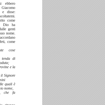
i ebbero
e, Giacomo
 e disse:
oltatemi.
rito come
io Dio ha
dalle genti
 suo nome.
accordano
feti, come
te cose
a tenda di
aduta;
rovine e la
il Signore
mini
lle quali è
mio nome,
e, che fa