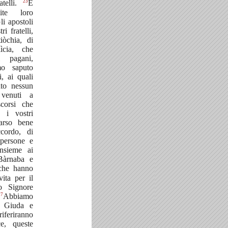
23
atelli.
E
ite loro
li apostoli
ri fratelli,
tiòchia, di
ìcia, che
 pagani,
o saputo
, ai quali
to nessun
 venuti a
scorsi che
 i vostri
arso bene
ccordo, di
 persone e
insieme ai
 Bàrnaba e
che hanno
vita per il
o Signore
27
Abbiamo
 Giuda e
feriranno
ce, queste