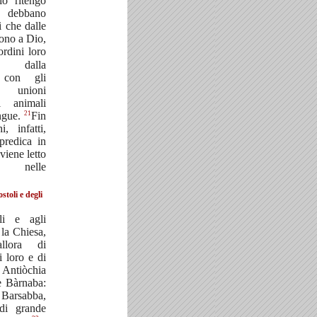
io ritengo
debbano
i che dalle
tono a Dio,
rdini loro
i dalla
 con gli
 unioni
li animali
21
angue.
Fin
, infatti,
predica in
viene letto
o nelle
stoli e degli
li e agli
 la Chiesa,
llora di
i loro e di
ntiòchia
e Bàrnaba:
 Barsabba,
di grande