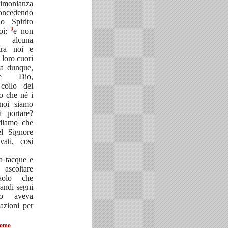
stimonianza
concedendo
o Spirito
9
oi;
e non
alcuna
 tra noi e
 loro cuori
a dunque,
te Dio,
collo dei
o che né i
 noi siamo
i portare?
diamo che
el Signore
ati, così
a tacque e
scoltare
olo che
randi segni
o aveva
azioni per
como