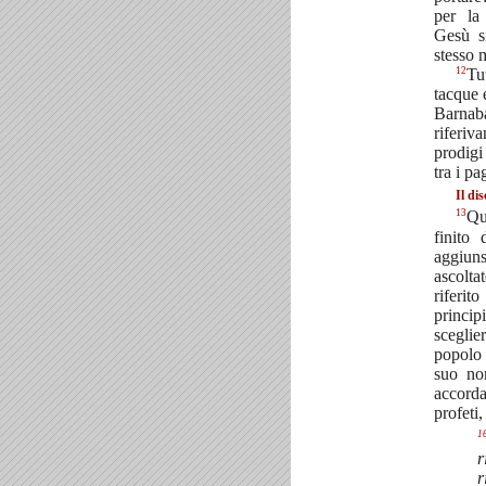
per la
Gesù s
stesso 
12
Tu
tacque e
Barna
riferiv
prodig
tra i p
Il di
13
Qu
finito
agg
ascol
rifer
princi
scegli
popolo
suo n
accord
profeti,
1
r
r