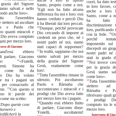
anche a loro lo Spirito
cuori, ha dato te
 grazia del Signore
Santo, proprio come a noi.
in loro favore, 
iamo salvati e nello
9
Egli non ha fatto alcuna
anche a loro l
modo anche loro».
differenza fra noi e loro: essi
Santo, come a n
tta l'assemblea
hanno creduto e perciò Dio
ha fatto 
 stettero ad ascoltare
li ha liberati dai loro peccati.
discriminazione
ba e Paolo che
10
Dunque, perché provocate
loro, purificando i
ano quanti miracoli e
Dio cercando di imporre ai
10
con la fede.
Or
i Dio aveva compiuto
credenti un peso che, né i
perché tenta
agani per mezzo loro.
nostri padri né noi, siamo
imponendo sul 
stati capaci di sopportare?
scorso di Giacomo
discepoli un giog
11
In realtà, sappiamo che noi
and'essi ebbero
nostri padri né
siamo salvati per mezzo
 di parlare, Giacomo
stati in grado d
della grazia del Signore
14
iunse:
«Fratelli,
11
Noi invece cre
Gesù, esattamente come
tatemi. Simone ha
per la grazia d
loro'.
ito come fin da
Gesù siamo salv
12
Tutta l'assemblea rimase in
pio Dio ha voluto
come loro».
silenzio. Poi ascoltarono
ere tra i pagani un
12
Tutta l'assemble
Paolo e Bàrnaba che
 per consacrarlo al
stettero ad a
raccontavano i miracoli e i
15
ome.
Con questo si
Bàrnaba e Pa
prodigi che Dio aveva fatto
ano le parole dei
riferivano quali g
per mezzo loro tra i pagani.
 come sta scritto:
e prodigi Di
13
Quando essi ebbero finito
compiuto tra le n
6
Dopo queste cose
di parlare, Giacomo disse:
mezzo loro.
itornerò e
'Fratelli, ascoltatemi!
iedificherò la
Intervento di Gia