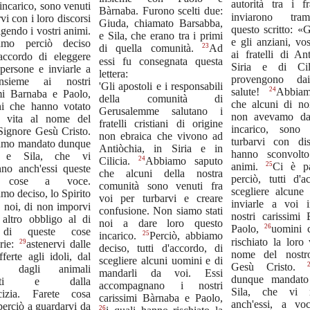
autorità tra i fr
incarico, sono venuti
Bàrnaba. Furono scelti due:
inviarono tram
vi con i loro discorsi
Giuda, chiamato Barsabba,
questo scritto: «G
gendo i vostri animi.
e Sila, che erano tra i primi
e gli anziani, vost
amo perciò deciso
23
di quella comunità.
Ad
ai fratelli di An
'accordo di eleggere
essi fu consegnata questa
Siria e di Cil
persone e inviarle a
lettera:
provengono dai
nsieme ai nostri
'Gli apostoli e i responsabili
24
salute!
Abbiam
imi Barnaba e Paolo,
della comunità di
che alcuni di noi
i che hanno votato
Gerusalemme salutano i
non avevamo da
o vita al nome del
fratelli cristiani di origine
incarico, sono
Signore Gesù Cristo.
non ebraica che vivono ad
turbarvi con di
amo mandato dunque
Antiòchia, in Siria e in
hanno sconvolto
 e Sila, che vi
24
Cilicia.
Abbiamo saputo
25
animi.
Ci è p
anno anch'essi queste
che alcuni della nostra
perciò, tutti d'a
e cose a voce.
comunità sono venuti fra
scegliere alcune
mo deciso, lo Spirito
voi per turbarvi e creare
inviarle a voi 
 noi, di non imporvi
confusione. Non siamo stati
nostri carissimi
 altro obbligo al di
noi a dare loro questo
26
Paolo,
uomini 
 di queste cose
25
incarico.
Perciò, abbiamo
rischiato la loro 
29
arie:
astenervi dalle
deciso, tutti d'accordo, di
nome del nostr
fferte agli idoli, dal
scegliere alcuni uomini e di
Gesù Cristo.
e, dagli animali
mandarli da voi. Essi
dunque mandato
ocati e dalla
accompagnano i nostri
Sila, che vi ri
cizia. Farete cosa
carissimi Bàrnaba e Paolo,
anch'essi, a vo
erciò a guardarvi da
26