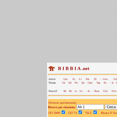
B I B B I A .net
Antico
Gen
Es
Lv
Nm
Dt
-
Gios
Gd
Testam.
Gb
Sal
Prv
Qo
Cant
Sap
Sir
-
Is
NuovoT.
Mt
Mc
Lc
Gv
-
At
-
Rom
1Cor
2Cor
(Versione sperimentale)
Ricerca per citazione:
CEI 2008:
CEI 74:
TILC:
Mostra N.Vers