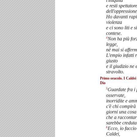
l'iniquità
e resti spettator
dell'oppression
Ho davanti rap
violenza
e ci sono liti e
contese.
4
Non ha più for
legge,
nè mai si afferma
L'empio infatti 
giusto
e il giudizio ne 
stravolto.
Primo oracolo. I Caldei 
Dio
5
Guardate fra i 
osservate,
inorridite e amm
c'è chi compirà 
giorni una cosa
che a raccontar
sarebbe creduta
6
Ecco, io faccio
Caldei,