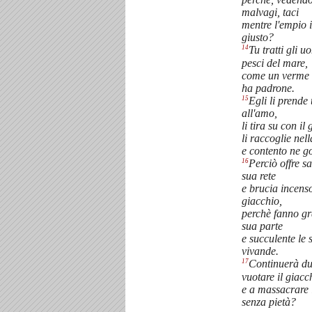
malvagi, taci
mentre l'empio i
giusto?
14
Tu tratti gli 
pesci del mare,
come un verme 
ha padrone.
15
Egli li prende t
all'amo,
li tira su con il
li raccoglie nell
e contento ne g
16
Perciò offre sa
sua rete
e brucia incens
giacchio,
perchè fanno gr
sua parte
e succulente le 
vivande.
17
Continuerà d
vuotare il giacc
e a massacrare 
senza pietà?