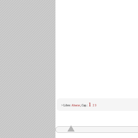
1
> Libro:
Abacuc
, Cap.:
2
3