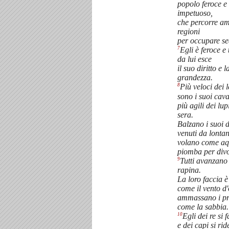
popolo feroce e
impetuoso,
che percorre a
regioni
per occupare se
7
Egli è feroce e 
da lui esce
il suo diritto e l
grandezza.
8
Più veloci dei 
sono i suoi caval
più agili dei lup
sera.
Balzano i suoi d
venuti da lonta
volano come aq
piomba per divo
9
Tutti avanzano 
rapina.
La loro faccia è
come il vento d'
ammassano i pr
come la sabbia.
10
Egli dei re si f
e dei capi si rid