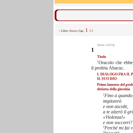
1
> Libro:
Abacuc
, Cap.:
2
3
(Testo CEI74)
1
Titolo
1
Oracolo che ebbe 
il profeta Abacuc.
I. DIALOGO FRA IL 
IL SUO DIO
Primo lamento del profe
disfatta della giustizia
2
Fino a quando,
implorerò
e non ascolti,
a te alzerò il gr
«Violenza!»
e non soccorri?
3
Perché mi fai 