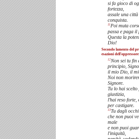
si fa gioco di o
fortezza,
assale una città
conquista.
11
Poi muta corso
passa e paga il 
Questa la poten
Dio!
Secondo lamento del pro
esazioni dell'oppressore
12
Non sei tu fin
principio, Signo
il mio Dio, il m
Noi non morire
Signore.
Tu lo hai scelto
giustizia,
l'hai reso forte,
per castigare.
13
Tu dagli occhi
che non puoi ve
male
e non puoi gua
l'iniquità,
perchè, vedendo