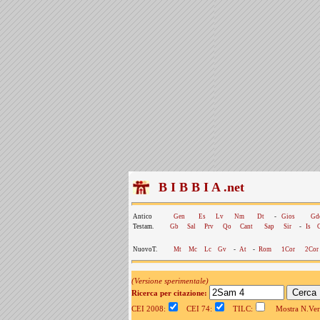
B I B B I A .net
Antico
Gen
Es
Lv
Nm
Dt
-
Gios
Gd
Testam.
Gb
Sal
Prv
Qo
Cant
Sap
Sir
-
Is
NuovoT.
Mt
Mc
Lc
Gv
-
At
-
Rom
1Cor
2Cor
(Versione sperimentale)
Ricerca per citazione:
CEI 2008:
CEI 74:
TILC:
Mostra N.Vers