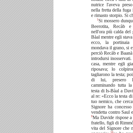
nutrice l'aveva pres
nella fretta della fug
e rimasto storpio. Si 
5
Si mossero dunque
Beerotita, Recàb 
nell'ora più calda del 
Bàal mentre egli stava
ecco, la portinaia
mondava il grano, si e
perciò Recàb e Baanà 
introdursi inosservati.
casa, mentre egli gi
riposava; lo colpiro
tagliarono la testa; po
di lui, presero l
camminando tutta la
testa di Is-Bàal a Dav
al re: «Ecco la testa di
tuo nemico, che cercav
Signore ha concesso 
vendetta contro Saul 
9
Ma Davide rispose a
fratello, figli di Rimm
vita del Signore che 
10