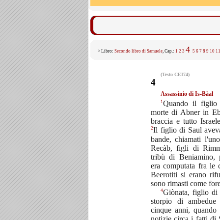
4
> Libro:
Secondo libro di Samuele
, Cap.:
1
2
3
5
6
7
8
9
10
1
(Testo CEI74)
4
Assassinio di Is-Bàal
1
Quando il figlio
morte di Abner in Eb
braccia e tutto Israel
2
Il figlio di Saul ave
bande, chiamati l'un
Recàb, figli di Rim
tribù di Beniamino,
era computata fra le 
Beerotiti si erano rif
sono rimasti come fores
4
Giònata, figlio di
storpio di ambedue 
cinque anni, quando 
notizie circa i fatti d