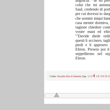
angoscia:
se ho pre
colui che mi annun
Saul, credendo di port
per cui dovessi io da
che uomini iniqui han
casa mentre dormiva,
ragione chiedere cont
vostre mani ed elimi
12
Davide diede ordi
questi li uccisero, tag
piedi e li appesero 
Ebron. Presero poi il
seppellirono nel s
Ebron.
4
> Libro:
Secondo libro di Samuele
, Cap.:
1
2
3
5
6
7
8
9
10
1