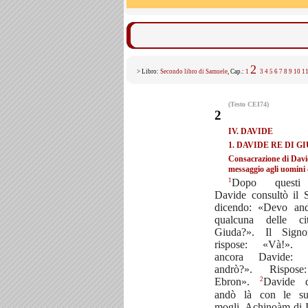
2
> Libro:
Secondo libro di Samuele
, Cap.:
1
3
4
5
6
7
8
9
10
1
(Testo CEI74)
2
IV. DAVIDE
1. DAVIDE RE DI G
Consacrazione di Davi
messaggio agli uomini 
1
Dopo questi 
Davide consultò il 
dicendo: «Devo and
qualcuna delle ci
Giuda?». Il Signo
rispose: «Và!». 
ancora Davide: 
andrò?». Rispos
2
Ebron».
Davide 
andò là con le s
mogli, Achinoàm di I