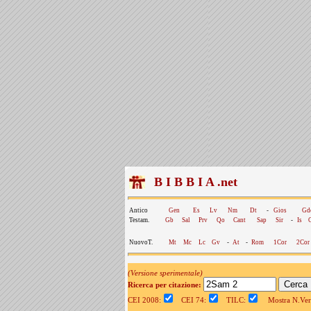
B I B B I A .net
Antico
Gen
Es
Lv
Nm
Dt
-
Gios
Gd
Testam.
Gb
Sal
Prv
Qo
Cant
Sap
Sir
-
Is
NuovoT.
Mt
Mc
Lc
Gv
-
At
-
Rom
1Cor
2Cor
(Versione sperimentale)
Ricerca per citazione:
CEI 2008:
CEI 74:
TILC:
Mostra N.Vers