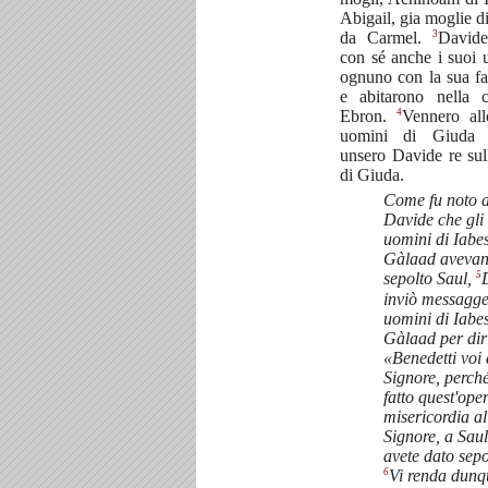
Abigail, gia moglie d
3
da Carmel.
Davide
con sé anche i suoi 
ognuno con la sua fa
e abitarono nella c
4
Ebron.
Vennero all
uomini di Giuda
unsero Davide re sul
di Giuda.
Come fu noto 
Davide che gli
uomini di Iabes
Gàlaad aveva
5
sepolto Saul,
inviò messagge
uomini di Iabes
Gàlaad per dir
«Benedetti voi 
Signore, perch
fatto quest'ope
misericordia al
Signore, a Saul,
avete dato sepo
6
Vi renda dunqu