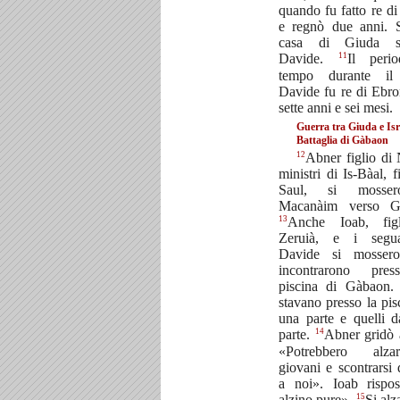
quando fu fatto re di 
e regnò due anni. 
casa di Giuda s
11
Davide.
Il peri
tempo durante il
Davide fu re di Ebro
sette anni e sei mesi.
Guerra tra Giuda e Isr
Battaglia di Gàbaon
12
Abner figlio di 
ministri di Is-Bàal, f
Saul, si mosse
Macanàim verso G
13
Anche Ioab, fig
Zeruià, e i segu
Davide si mosser
incontrarono pre
piscina di Gàbaon.
stavano presso la pis
una parte e quelli dal
14
parte.
Abner gridò 
«Potrebbero alz
giovani e scontrarsi 
a noi». Ioab rispo
15
alzino pure».
Si alz