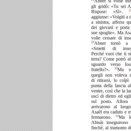
Abner si volse ind
gli gridò: «Tu sei A
2
Rispose: «Sì».
aggiunse: «Volgiti a d
a sinistra, afferra q
dei giovani e porta
sue spoglie». Ma As
volle cessare di inse
22
Abner tornò a d
«Smetti di inseg
Perché vuoi che ti s
terra? Come potrò al
sguardo verso Io
23
fratello?».
Ma si
quegli non voleva 
di ritirarsi, lo colpì
punta della lancia a
ventre, così che la la
uscì di dietro ed egl
sul posto. Allora 
arrivarono al luog
Asaèl era caduto e m
24
fermarono.
Ma I
Abisài inseguirono
finché, al tramonto de