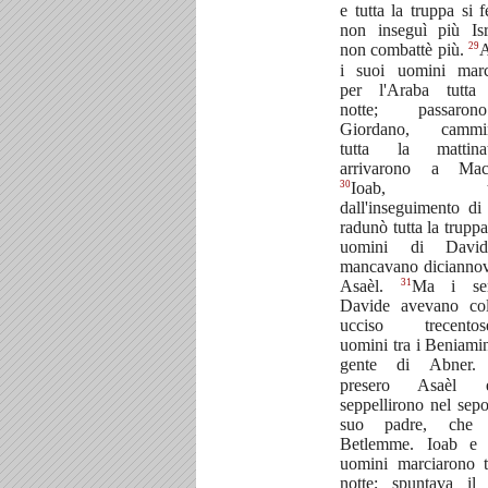
e tutta la truppa si 
non inseguì più Is
29
non combattè più.
A
i suoi uomini marc
per l'Araba tutta 
notte; passaro
Giordano, cammi
tutta la mattin
arrivarono a Mac
30
Ioab, tor
dall'inseguimento di
radunò tutta la truppa
uomini di Davi
mancavano diciannov
31
Asaèl.
Ma i ser
Davide avevano col
ucciso trecentose
uomini tra i Beniamini
gente di Abner
presero Asaèl
seppellirono nel sepo
suo padre, che
Betlemme. Ioab e 
uomini marciarono t
notte; spuntava il