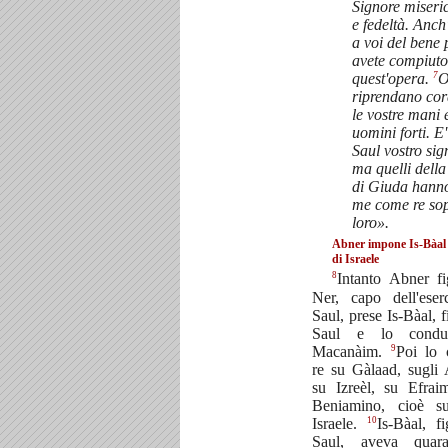
Signore miseri
e fedeltà. Anch
a voi del bene 
avete compiuto
7
quest'opera.
O
riprendano co
le vostre mani e
uomini forti. E
Saul vostro sig
ma quelli della
di Giuda hann
me come re sop
loro».
Abner impone Is-Bàal
di Israele
8
Intanto Abner fi
Ner, capo dell'eser
Saul, prese Is-Bàal, f
Saul e lo condu
9
Macanàim.
Poi lo c
re su Gàlaad, sugli A
su Izreèl, su Efra
Beniamino, cioè su
10
Israele.
Is-Bàal, fi
Saul, aveva quaran