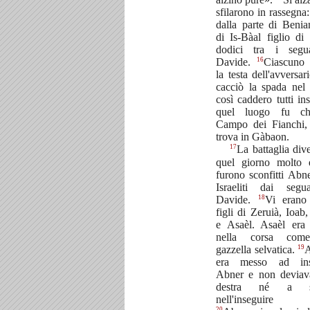
sfilarono in rassegna:
dalla parte di Beni
di Is-Bàal figlio di
dodici tra i segu
16
Davide.
Ciascuno 
la testa dell'avversar
cacciò la spada nel 
così caddero tutti in
quel luogo fu ch
Campo dei Fianchi,
trova in Gàbaon.
17
La battaglia div
quel giorno molto 
furono sconfitti Abne
Israeliti dai segu
18
Davide.
Vi erano 
figli di Zeruià, Ioab,
e Asaèl. Asaèl era
nella corsa com
19
gazzella selvatica.
A
era messo ad ins
Abner e non deviav
destra né a sin
nell'inseguire 
20