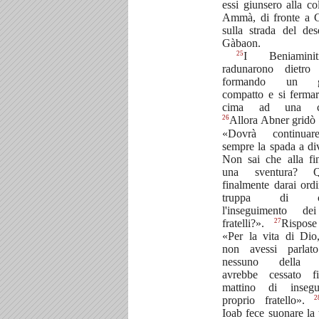
essi giunsero alla col
Ammà, di fronte a 
sulla strada del des
Gàbaon.
25
I Beniamini
radunarono dietro
formando un g
compatto e si ferma
cima ad una col
26
Allora Abner gridò 
«Dovrà continua
sempre la spada a di
Non sai che alla fi
una sventura? Q
finalmente darai ordi
truppa di ce
l'inseguimento de
27
fratelli?».
Rispose
«Per la vita di Dio
non avessi parlato
nessuno della t
avrebbe cessato f
mattino di insegu
2
proprio fratello».
Ioab fece suonare la