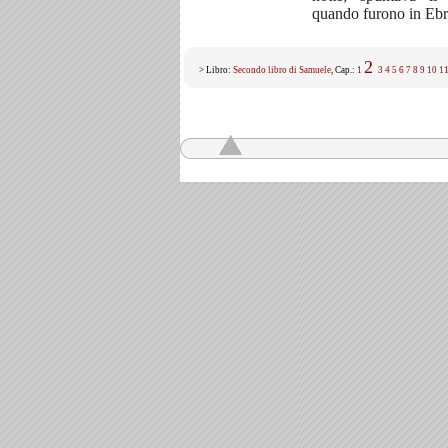
quando furono in Ebr
2
> Libro:
Secondo libro di Samuele
, Cap.:
1
3
4
5
6
7
8
9
10
1