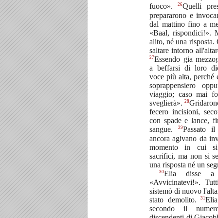
26
fuoco».
Quelli pre
prepararono e invoca
dal mattino fino a m
«Baal, rispondici!».
alito, né una risposta
saltare intorno all'alt
27
Essendo gia mezzog
a beffarsi di loro d
voce più alta, perché 
soprappensiero oppu
viaggio; caso mai fo
28
sveglierà».
Gridarono
fecero incisioni, sec
con spade e lance, fi
29
sangue.
Passato il
ancora agivano da inv
momento in cui si 
sacrifici, ma non si 
una risposta né un seg
30
Elia disse a 
«Avvicinatevi!». Tutt
sistemò di nuovo l'alt
31
stato demolito.
Eli
secondo il numer
discendenti di Giacobb