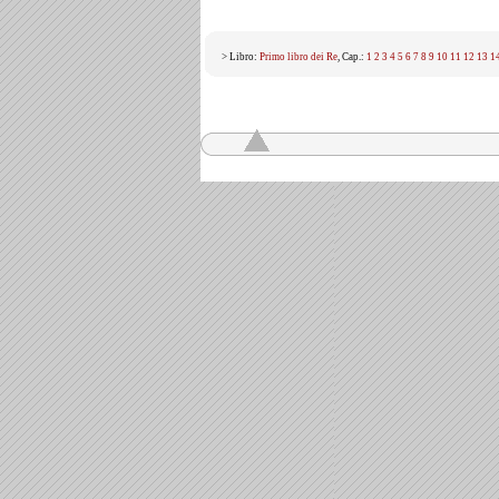
> Libro:
Primo libro dei Re
, Cap.:
1
2
3
4
5
6
7
8
9
10
11
12
13
1