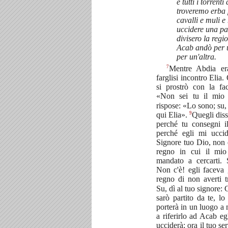
e tutti i torrent
troveremo erba p
cavalli e muli 
uccidere una pa
divisero la regi
Acab andò per 
per un'altra.
7
Mentre Abdia er
farglisi incontro Elia
si prostrò con la fa
«Non sei tu il mio 
rispose: «Lo sono; su,
9
qui Elia».
Quegli dis
perché tu consegni 
perché egli mi ucc
Signore tuo Dio, non 
regno in cui il mi
mandato a cercarti. 
Non c'è! egli faceva 
regno di non averti 
Su, dì al tuo signore: 
sarò partito da te, lo
porterà in un luogo a
a riferirlo ad Acab eg
ucciderà; ora il tuo se