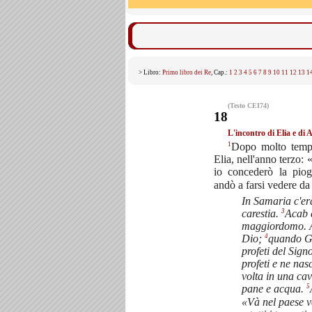
> Libro:
Primo libro dei Re
, Cap.:
1
2
3
4
5
6
7
8
9
10
11
12
13
1
(Testo CEI74)
18
L'incontro di Elia e di 
1
Dopo molto tempo
Elia, nell'anno terzo:
io concederò la piog
andò a farsi vedere da
In Samaria c'e
3
carestia.
Acab 
maggiordomo. 
4
Dio;
quando Ge
profeti del Sign
profeti e ne nas
volta in una ca
5
pane e acqua.
«Và nel paese ve