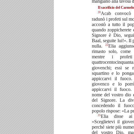
mangiano alla tavola 
Il sacrificio del Carmelo
20
Acab convocò tu
radunò i profeti sul 
accostò a tutto il po
quando zoppicherete c
Signore è Dio, segui
Baal, seguite lui!». Il
22
nulla.
Elia aggiun
rimasto solo, come 
mentre i profe
quattrocentocinqu
giovenchi; essi se 
squartino e lo ponga
appiccarvi il fuoco.
giovenco e lo porr
appiccarvi il fuoco
nome del vostro dio 
del Signore. La div
concedendo il fuoc
popolo rispose: «La p
25
Elia disse ai
«Sceglietevi il giov
perché siete più nume
del vostro Dio, ma