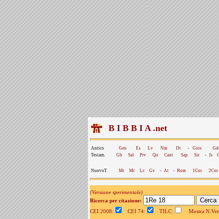
B I B B I A .net
Antico
Gen
Es
Lv
Nm
Dt
-
Gios
Gd
Testam.
Gb
Sal
Prv
Qo
Cant
Sap
Sir
-
Is
NuovoT.
Mt
Mc
Lc
Gv
-
At
-
Rom
1Cor
2Cor
(Versione sperimentale)
Ricerca per citazione:
CEI 2008:
CEI 74:
TILC:
Mostra N.Vers