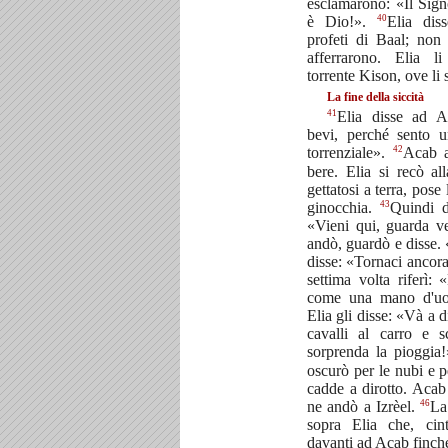
esclamarono: «Il Sign
40
è Dio!».
Elia diss
profeti di Baal; non
afferrarono. Elia l
torrente Kison, ove li
La fine della siccità
41
Elia disse ad 
bevi, perché sento 
42
torrenziale».
Acab a
bere. Elia si recò a
gettatosi a terra, pose 
43
ginocchia.
Quindi d
«Vieni qui, guarda v
andò, guardò e disse. 
disse: «Tornaci ancora
settima volta riferì:
come una mano d'uo
Elia gli disse: «Và a 
cavalli al carro e 
sorprenda la pioggia
oscurò per le nubi e p
cadde a dirotto. Acab
46
ne andò a Izrèel.
La
sopra Elia che, cint
davanti ad Acab finché