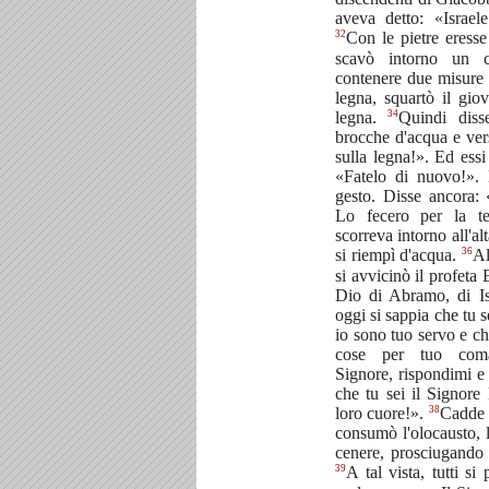
aveva detto: «Israel
32
Con le pietre eresse
scavò intorno un c
contenere due misure
legna, squartò il gio
34
legna.
Quindi diss
brocche d'acqua e vers
sulla legna!». Ed essi
«Fatelo di nuovo!». 
gesto. Disse ancora: 
Lo fecero per la t
scorreva intorno all'al
36
si riempì d'acqua.
Al
si avvicinò il profeta 
Dio di Abramo, di I
oggi si sappia che tu s
io sono tuo servo e ch
cose per tuo co
Signore, rispondimi e
che tu sei il Signore
38
loro cuore!».
Cadde i
consumò l'olocausto, l
cenere, prosciugando 
39
A tal vista, tutti si