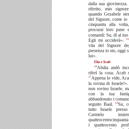
dalla sua giovinezza
riferito, mio signo
quando Gezabele sterm
del Signore, come io 
cinquanta alla volt
procurai loro pane
comandi: Su, dì al tuo
15
Egli mi ucciderà».
vita del Signore deg
presenza io sto, oggi 
lui».
Elia e Acab
16
Abdia andò inc
riferì la cosa. Acab 
17
Appena lo vide, Acab
la rovina di Israele!»
non rovino Israele, m
con la tua famig
abbandonato i comandi
19
seguito Baal.
Su, c
tutto Israele pres
Carmelo in
quattrocentocinquanta
i quattrocento pro