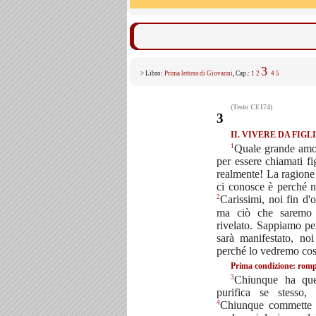
3
> Libro:
Prima lettera di Giovanni
, Cap.:
1
2
4
5
(Testo CEI74)
3
II. VIVERE DA FIGLI
1
Quale grande amor
per essere chiamati fi
realmente! La ragione
ci conosce è perché n
2
Carissimi, noi fin d'o
ma ciò che saremo 
rivelato. Sappiamo pe
sarà manifestato, noi
perché lo vedremo cos
Prima condizione: rompe
3
Chiunque ha ques
purifica se stesso
4
Chiunque commette i