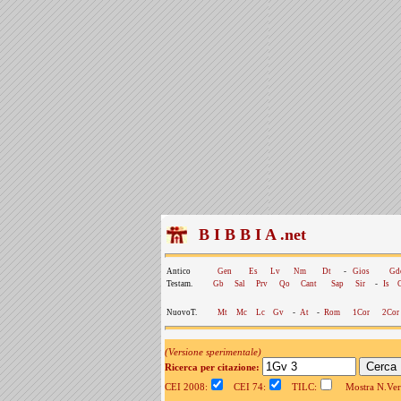
B I B B I A .net
Antico
Gen
Es
Lv
Nm
Dt
-
Gios
Gd
Testam.
Gb
Sal
Prv
Qo
Cant
Sap
Sir
-
Is
NuovoT.
Mt
Mc
Lc
Gv
-
At
-
Rom
1Cor
2Cor
(Versione sperimentale)
Ricerca per citazione:
CEI 2008:
CEI 74:
TILC:
Mostra N.Vers