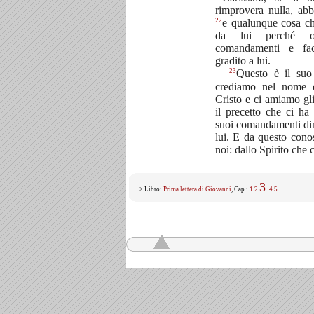
rimprovera nulla, ab
22
e qualunque cosa ch
da lui perché o
comandamenti e fa
gradito a lui.
23
Questo è il su
crediamo nel nome 
Cristo e ci amiamo gli
il precetto che ci ha
suoi comandamenti dim
lui. E da questo con
noi: dallo Spirito che 
3
> Libro:
Prima lettera di Giovanni
, Cap.:
1
2
4
5