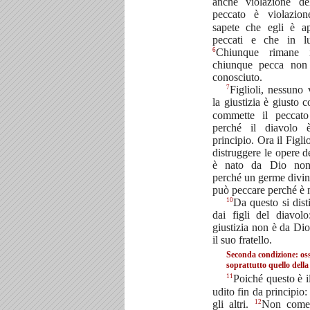
anche violazione de
peccato è violazio
sapete che egli è ap
peccati e che in l
6
Chiunque rimane 
chiunque pecca non 
conosciuto.
7
Figlioli, nessuno 
la giustizia è giusto 
commette il peccato
perché il diavolo 
principio. Ora il Figl
distruggere le opere d
è nato da Dio non
perché un germe divin
può peccare perché è 
10
Da questo si dist
dai figli del diavol
giustizia non è da Di
il suo fratello.
Seconda condizione: os
soprattutto quello della
11
Poiché questo è i
udito fin da principio
12
gli altri.
Non come 