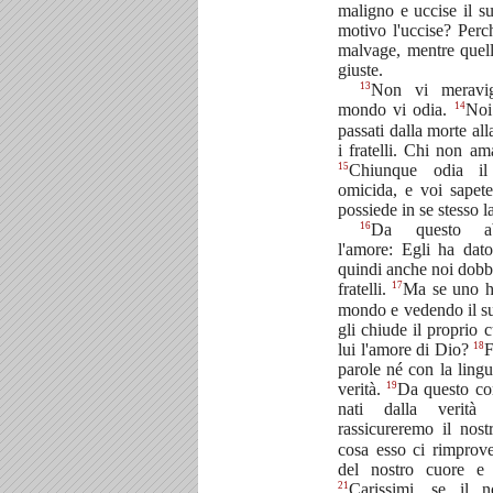
maligno e uccise il su
motivo l'uccise? Perc
malvage, mentre quell
giuste.
13
Non vi meravigli
14
mondo vi odia.
Noi
passati dalla morte al
i fratelli. Chi non a
15
Chiunque odia il 
omicida, e voi sapet
possiede in se stesso la
16
Da questo ab
l'amore: Egli ha dato
quindi anche noi dobbi
17
fratelli.
Ma se uno h
mondo e vedendo il suo
gli chiude il proprio
18
lui l'amore di Dio?
F
parole né con la lingu
19
verità.
Da questo co
nati dalla verit
rassicureremo il nos
cosa esso ci rimprov
del nostro cuore e
21
Carissimi, se il 