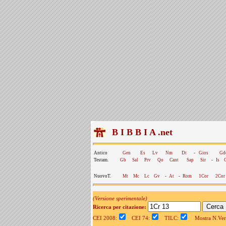
B I B B I A .net
Antico
Gen
Es
Lv
Nm
Dt
-
Gios
Gd
Testam.
Gb
Sal
Prv
Qo
Cant
Sap
Sir
-
Is
NuovoT.
Mt
Mc
Lc
Gv
-
At
-
Rom
1Cor
2Cor
(Versione sperimentale)
Ricerca per citazione:
CEI 2008:
CEI 74:
TILC:
Mostra N.Vers