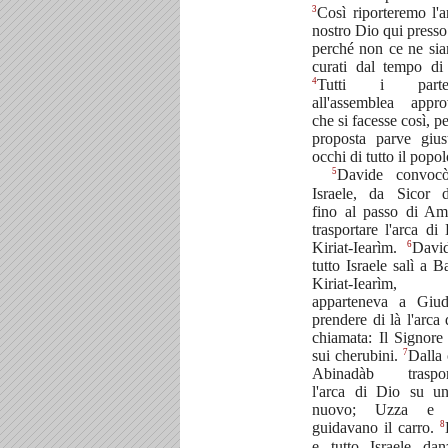
3
Così riporteremo l'a
nostro Dio qui presso 
perché non ce ne si
curati dal tempo di
4
Tutti i parteci
all'assemblea appr
che si facesse così, p
proposta parve gius
occhi di tutto il popol
5
Davide convocò
Israele, da Sicor d
fino al passo di Am
trasportare l'arca di
6
Kiriat-Iearìm.
Davi
tutto Israele salì a B
Kiriat-Iearìm
apparteneva a Giud
prendere di là l'arca 
chiamata: Il Signore
7
sui cherubini.
Dalla 
Abinadàb traspor
l'arca di Dio su u
nuovo; Uzza e 
8
guidavano il carro.
e tutto Israele da