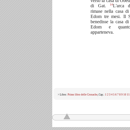
verso la casa di Ob
14
di Gat.
L'arca 
rimase nella casa d
Edom tre mesi. Il 
benedisse la casa d
Edom e quant
apparteneva.
> Libro:
Primo libro delle Cronache
, Cap.:
1
2
3
4
5
6
7
8
9
10
11