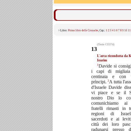
> Libro:
Primo libro delle Cronache
, Cap.:
1
2
3
4
5
6
7
8
9
10
11
(Testo CEI74)
13
L'arca ricondotta da K
Iearim
1
Davide si consig
i capi di migliai
centinaia e con t
2
prìncipi.
A tutta l'as
d'Israele Davide dis
vi piace e se il S
nostro Dio lo con
comunichiamo ai 
fratelli rimasti in t
regioni di Israe
sacerdoti e ai levit
città dei loro pasc
radunarsi presso d