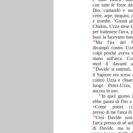
con tutte le forze da
Dio, cantando e su
cetre, arpe, timpani, 
9
e trombe.
Giunti al
Chidon, Uzza stese 
per trattenere l'arca, 
buoi la facevano barc
10
Ma l'ira del S
divampò contro Uzz
colpì perché aveva s
mano sull'arca. Co
morì lì davanti 
11
Davide si rattristò,
il Signore era sceso 
contro Uzza e chia
luogo Perez-Uzza
ancora in uso.
12
In quel giorno
ebbe paura di Dio e
«Come potrei co
presso di me l'arca di
13
Così Davide non
l'arca presso di sé nel
di Davide, ma la d