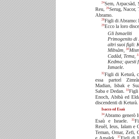
24
Sem, Arpacsàd, 
26
Reu,
Serug, Nacor, 
Abramo.
28
Figli di Abramo: 
29
Ecco la loro disc
Gli Ismaeliti
Primogenito di 
altri suoi figli:
30
Mibsàm,
Mism
3
Cadàd, Tema,
Kedma; questi f
Ismaele.
32
Figli di Keturà,
essa partorì Zimr
Madian, Isbak e Sua
33
Saba e Dedan.
Figli
Enoch, Abibà ed Eldaà
discendenti di Keturà.
Isacco ed Esaù
34
Abramo generò Isa
35
Esaù e Israele.
Fi
Reuèl, Ieus, Ialam e 
Teman, Omar, Zefi, 
37
e Amalek.
Figli di 