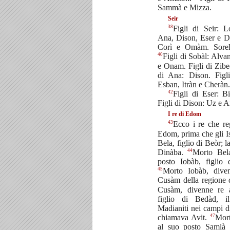
Sammà e Mizza.
Seir
38
Figli di Seir: L
Ana, Dison, Eser e D
Corì e Omàm. Sorel
40
Figli di Sobàl: Alva
e Onam. Figli di Zib
di Ana: Dison. Figl
Esban, Itràn e Cheràn.
42
Figli di Eser: B
Figli di Dison: Uz e A
I re di Edom
43
Ecco i re che re
Edom, prima che gli Is
Bela, figlio di Beòr; l
44
Dinàba.
Morto Bela
posto Iobàb, figlio
45
Morto Iobàb, dive
Cusàm della regione 
Cusàm, divenne re 
figlio di Bedàd, i
Madianiti nei campi di
47
chiamava Avit.
Mort
al suo posto Samlà