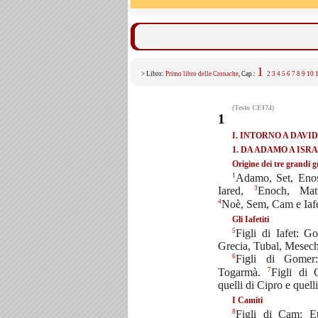
1
> Libro:
Primo libro delle Cronache
, Cap.:
2
3
4
5
6
7
8
9
10
(Testo CEI74)
1
I. INTORNO A DAVI
1. DA ADAMO A ISR
Origine dei tre grandi 
1
Adamo, Set, Eno
3
Iared,
Enoch, Mat
4
Noè, Sem, Cam e Iafe
Gli Iafetiti
5
Figli di Iafet: 
Grecia, Tubal, Mesech
6
Figli di Gomer
7
Togarmà.
Figli di G
quelli di Cipro e quell
I Camiti
8
Figli di Cam: Et