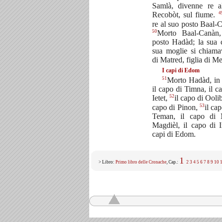
Samlà, divenne re a
4
Recobòt, sul fiume.
re al suo posto Baal-C
50
Morto Baal-Canàn,
posto Hadàd; la sua c
sua moglie si chiama
di Matred, figlia di M
I capi di Edom
51
Morto Hadàd, in 
il capo di Timna, il c
52
Ietet,
il capo di Oolib
53
capo di Pinon,
il ca
Teman, il capo di
Magdièl, il capo di 
capi di Edom.
1
> Libro:
Primo libro delle Cronache
, Cap.:
2
3
4
5
6
7
8
9
10