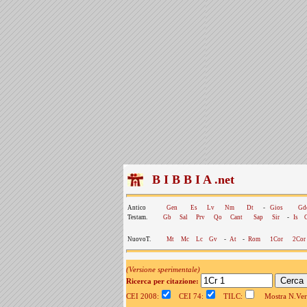
B I B B I A .net
Antico
Gen
Es
Lv
Nm
Dt
-
Gios
Gd
Testam.
Gb
Sal
Prv
Qo
Cant
Sap
Sir
-
Is
NuovoT.
Mt
Mc
Lc
Gv
-
At
-
Rom
1Cor
2Cor
(Versione sperimentale)
Ricerca per citazione:
CEI 2008:
CEI 74:
TILC:
Mostra N.Vers