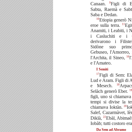
9
Canaan.
Figli di E
Sabta, Raemà e Sabt
Saba e Dedan.
10
Etiopia generò Ni
11
eroe sulla terra.
Egi
Anamiti, i Leabiti, i 
i Casluchiti e i C
derivarono i Filist
Sidòne suo prim
Gebuseo, l'Amorreo, 
16
l'Archita, il Sineo,
l
e l'Amateo.
I Semiti
17
Figli di Sem: El
Lud e Aram. Figli di 
18
e Mesech.
Arpac
1
Selàch generò Eber.
figli, uno si chiamava
tempi si divise la te
20
chiamava Ioktàn.
Io
Salef, Cazarmàvet, Iè
22
Diklà,
Ebàl, Abimaè
Iobàb; tutti costoro era
Da Sem ad Abramo