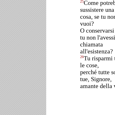
Come potre
25
sussistere una
cosa, se tu no
vuoi?
O conservarsi
tu non l'avess
chiamata
all'esistenza?
Tu risparmi 
26
le cose,
perché tutte s
tue, Signore,
amante della v