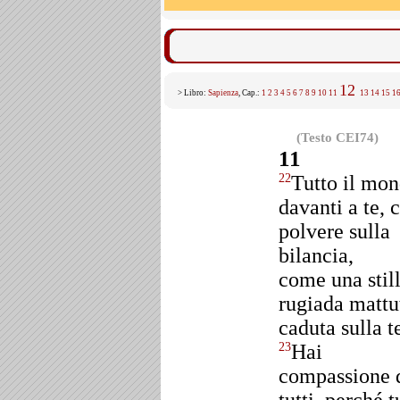
12
> Libro:
Sapienza
, Cap.:
1
2
3
4
5
6
7
8
9
10
11
13
14
15
1
(Testo CEI74)
11
Tutto il mo
22
davanti a te,
polvere sulla
bilancia,
come una still
rugiada mattu
caduta sulla t
Hai
23
compassione 