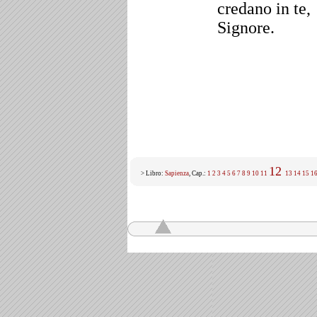
credano in te,
Signore.
12
> Libro:
Sapienza
, Cap.:
1
2
3
4
5
6
7
8
9
10
11
13
14
15
1