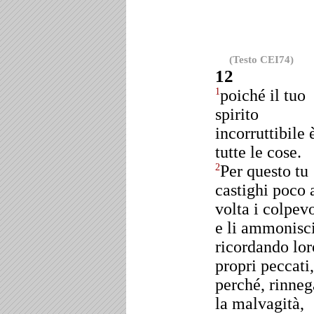
(Testo CEI74)
12
poiché il tuo
1
spirito
incorruttibile 
tutte le cose.
Per questo tu
2
castighi poco 
volta i colpevo
e li ammonisc
ricordando lor
propri peccati,
perché, rinneg
la malvagità,