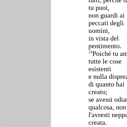
tutti, perché t
tu puoi,
non guardi ai
peccati degli
uomini,
in vista del
pentimento.
Poiché tu a
24
tutte le cose
esistenti
e nulla dispre
di quanto hai
creato;
se avessi odia
qualcosa, non
l'avresti nepp
creata.