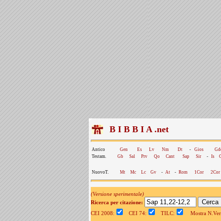
B I B B I A .net
Antico
Gen
Es
Lv
Nm
Dt
-
Gios
Gd
Testam.
Gb
Sal
Prv
Qo
Cant
Sap
Sir
-
Is
NuovoT.
Mt
Mc
Lc
Gv
-
At
-
Rom
1Cor
2Cor
(Versione sperimentale)
Ricerca per citazione:
CEI 2008:
CEI 74:
TILC:
Mostra N.Vers