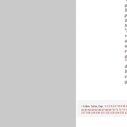
g
I
p
i
b
9
v
a
a
e
g
1
d
I
e
g
> Libro:
Salmi
, Cap.:
1
2
3
4
5
6
7
8
9
10
61
62
63
64
65
66
67
68
69
70
71
72
73
7
117
118
119
120
121
122
123
124
125
1