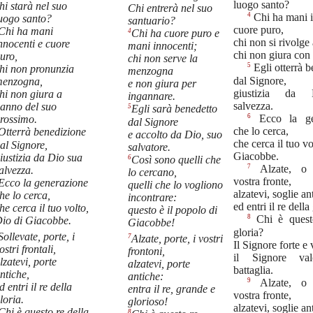
luogo santo?
hi starà nel suo
Chi entrerà nel suo
4
Chi ha mani i
uogo santo?
santuario?
cuore puro,
Chi ha mani
4
Chi ha cuore puro e
chi non si rivolge 
nnocenti e cuore
mani innocenti;
chi non giura con
uro,
chi non serve la
5
Egli otterrà 
hi non pronunzia
menzogna
dal Signore,
enzogna,
e non giura per
giustizia da
hi non giura a
ingannare.
salvezza.
anno del suo
5
Egli sarà benedetto
6
Ecco la ge
rossimo.
dal Signore
che lo cerca,
Otterrà benedizione
e accolto da Dio, suo
che cerca il tuo vo
al Signore,
salvatore.
Giacobbe.
iustizia da Dio sua
6
Così sono quelli che
7
Alzate, o 
alvezza.
lo cercano,
vostra fronte,
Ecco la generazione
quelli che lo vogliono
alzatevi, soglie an
he lo cerca,
incontrare:
ed entri il re della
he cerca il tuo volto,
questo è il popolo di
8
Chi è questo
io di Giacobbe.
Giacobbe!
gloria?
Sollevate, porte, i
7
Alzate, porte, i vostri
Il Signore forte e 
ostri frontali,
frontoni,
il Signore val
lzatevi, porte
alzatevi, porte
battaglia.
ntiche,
antiche:
9
Alzate, o 
d entri il re della
entra il re, grande e
vostra fronte,
loria.
glorioso!
alzatevi, soglie an
Chi è questo re della
8