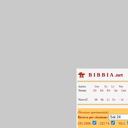
B I B B I A .net
Antico
Gen
Es
Lv
Nm
Testam.
Gb
Sal
Prv
Qo
Cant
NuovoT.
Mt
Mc
Lc
Gv
-
At
-
(Versione sperimentale)
Ricerca per citazione:
CEI 2008:
CEI 74:
TILC: