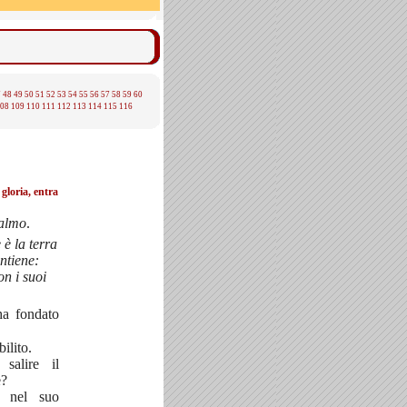
7
48
49
50
51
52
53
54
55
56
57
58
59
60
08
109
110
111
112
113
114
115
116
 gloria, entra
Salmo
.
 è la terra
ntiene:
on i suoi
ha fondato
bilito.
salire il
e?
e nel suo