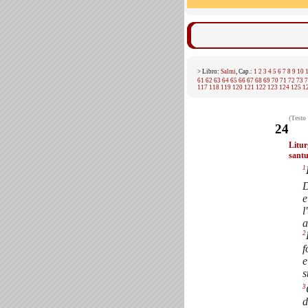
> Libro:
Salmi
, Cap.:
1
2
3
4
5
6
7
8
9
10
61
62
63
64
65
66
67
68
69
70
71
72
73
7
117
118
119
120
121
122
123
124
125
1
(Testo
24
Litur
santu
1
D
e
l
a
2
f
e
s
3
d