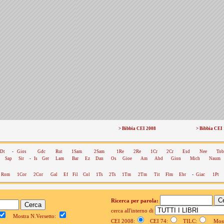
> Bibbia CEI 2008
> Bibbia CEI
Dt
-
Gios
Gdc
Rut
1Sam
2Sam
1Re
2Re
1Cr
2Cr
Esd
Nee
Tob
Sap
Sir
-
Is
Ger
Lam
Bar
Ez
Dan
Os
Gioe
Am
Abd
Gion
Mich
Naum
Rom
1Cor
2Cor
Gal
Ef
Fil
Col
1Ts
2Ts
1Tm
2Tm
Tit
Flm
Ebr
-
Giac
1Pt
Ricerca per parola:
cerca all'interno di
Mostra N.Versetto:
CEI 2008:
CEI 74:
TILC:
Mostr