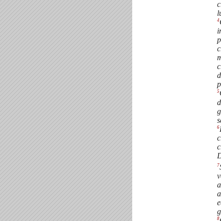
c
l
4
i
p
c
m
c
d
p
5
d
g
s
6
c
c
D
7
v
a
a
e
g
8