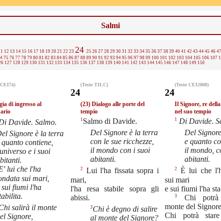
Salmi
24
11
12
13
14
15
16
17
18
19
20
21
22
23
25
26
27
28
29
30
31
32
33
34
35
36
37
38
39
40
41
42
43
44
45
46
4
4
75
76
77
78
79
80
81
82
83
84
85
86
87
88
89
90
91
92
93
94
95
96
97
98
99
100
101
102
103
104
105
106
107
1
26
127
128
129
130
131
132
133
134
135
136
137
138
139
140
141
142
143
144
145
146
147
148
149
150
 CEI74)
(Testo TILC)
(Testo CEI2008)
24
24
gia di ingresso al
(23) Dialogo alle porte del
Il Signore, re della
ario
tempio
nel suo tempio
1
1
Salmo di Davide.
Di Davide. 
Di Davide. Salmo.
Del Signore è la terra
Del Signore
el Signore è la terra
con le sue ricchezze,
e quanto co
 quanto contiene,
il mondo con i suoi
il mondo, c
'universo e i suoi
abitanti.
abitanti.
bitanti.
E' lui che l'ha
2
2
Lui l'ha fissata sopra i
È lui che l'
ondata sui mari,
mari,
sui mari
 sui fiumi l'ha
l'ha resa stabile sopra gli
e sui fiumi l'ha sta
tabilita.
abissi.
3
Chi potrà 
monte del Signor
Chi salirà il monte
3
Chi è degno di salire
Chi potrà star
el Signore,
al monte del Signore?