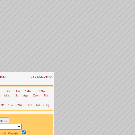
 1974
> La Bibbia TILC
Gdt
Est
1Mac
2Mac
Abac
Sof
Agg
Zacc
Mal
2Pt
1Gv
2Gv
3Gv
Gd
-
Ap
a N.Versetto: