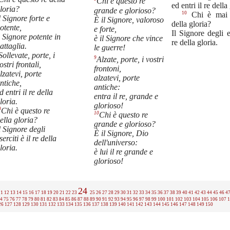
Chi è questo re
ed entri il re della
loria?
grande e glorioso?
10
Chi è mai 
l Signore forte e
È il Signore, valoroso
della gloria?
otente,
e forte,
Il Signore degli es
l Signore potente in
è il Signore che vince
re della gloria.
attaglia.
le guerre!
Sollevate, porte, i
9
Alzate, porte, i vostri
ostri frontali,
frontoni,
lzatevi, porte
alzatevi, porte
ntiche,
antiche:
d entri il re della
entra il re, grande e
loria.
glorioso!
0
Chi è questo re
10
Chi è questo re
ella gloria?
grande e glorioso?
l Signore degli
È il Signore, Dio
serciti è il re della
dell'universo:
loria.
è lui il re grande e
glorioso!
24
11
12
13
14
15
16
17
18
19
20
21
22
23
25
26
27
28
29
30
31
32
33
34
35
36
37
38
39
40
41
42
43
44
45
46
4
4
75
76
77
78
79
80
81
82
83
84
85
86
87
88
89
90
91
92
93
94
95
96
97
98
99
100
101
102
103
104
105
106
107
1
26
127
128
129
130
131
132
133
134
135
136
137
138
139
140
141
142
143
144
145
146
147
148
149
150