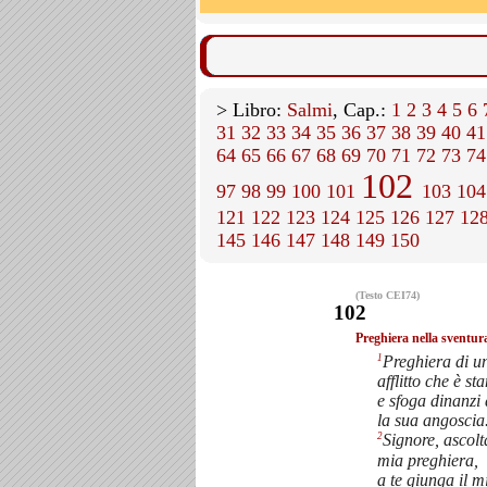
> Libro:
Salmi
, Cap.:
1
2
3
4
5
6
31
32
33
34
35
36
37
38
39
40
41
64
65
66
67
68
69
70
71
72
73
74
102
97
98
99
100
101
103
104
121
122
123
124
125
126
127
12
145
146
147
148
149
150
(Testo CEI74)
102
Preghiera nella sventur
1
Preghiera di u
afflitto che è st
e sfoga dinanzi
la sua angoscia
2
Signore, ascolt
mia preghiera,
a te giunga il m