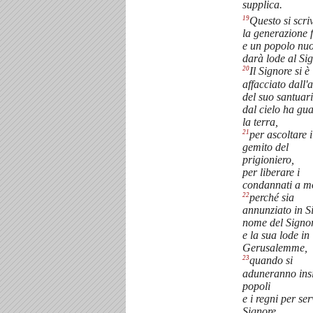
supplica.
19
Questo si scri
la generazione 
e un popolo nu
darà lode al Si
20
Il Signore si è
affacciato dall'a
del suo santuari
dal cielo ha gu
la terra,
21
per ascoltare i
gemito del
prigioniero,
per liberare i
condannati a m
22
perché sia
annunziato in Si
nome del Signo
e la sua lode in
Gerusalemme,
23
quando si
aduneranno ins
popoli
e i regni per serv
Signore.