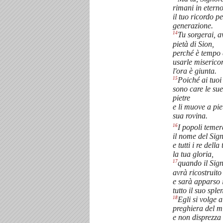
rimani in eterno
il tuo ricordo p
generazione.
14
Tu sorgerai, a
pietà di Sion,
perché è tempo 
usarle miserico
l'ora è giunta.
15
Poiché ai tuoi
sono care le sue
pietre
e li muove a pie
sua rovina.
16
I popoli teme
il nome del Sig
e tutti i re della
la tua gloria,
17
quando il Sig
avrà ricostruito
e sarà apparso 
tutto il suo sple
18
Egli si volge a
preghiera del m
e non disprezza