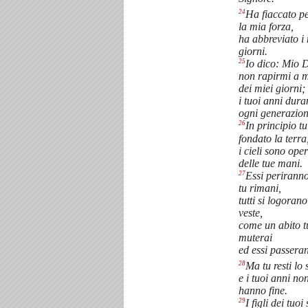
24
Ha fiaccato pe
la mia forza,
ha abbreviato i 
giorni.
25
Io dico: Mio D
non rapirmi a 
dei miei giorni;
i tuoi anni dur
ogni generazion
26
In principio tu
fondato la terra
i cieli sono ope
delle tue mani.
27
Essi perirann
tu rimani,
tutti si logoran
veste,
come un abito tu
muterai
ed essi passera
28
Ma tu resti lo 
e i tuoi anni no
hanno fine.
29
I figli dei tuoi