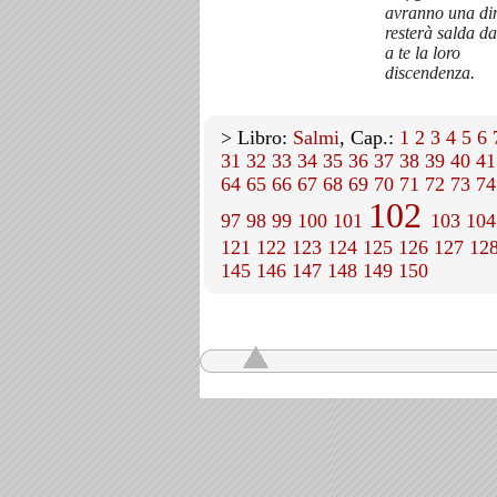
avranno una di
resterà salda da
a te la loro
discendenza.
> Libro:
Salmi
, Cap.:
1
2
3
4
5
6
31
32
33
34
35
36
37
38
39
40
41
64
65
66
67
68
69
70
71
72
73
74
102
97
98
99
100
101
103
104
121
122
123
124
125
126
127
12
145
146
147
148
149
150