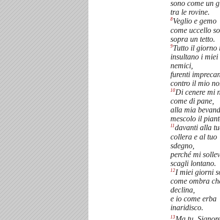
sono come un g
tra le rovine.
8
Veglio e gemo
come uccello so
sopra un tetto.
9
Tutto il giorno
insultano i miei
nemici,
furenti impreca
contro il mio n
10
Di cenere mi 
come di pane,
alla mia bevan
mescolo il piant
11
davanti alla t
collera e al tuo
sdegno,
perché mi sollev
scagli lontano.
12
I miei giorni 
come ombra ch
declina,
e io come erba
inaridisco.
13
Ma tu, Signore