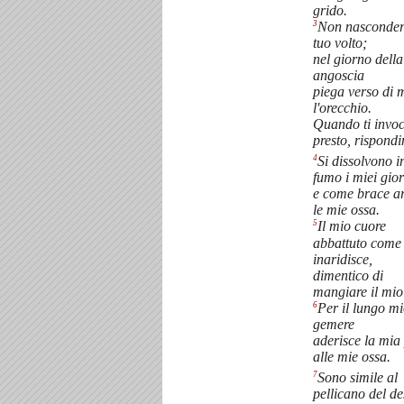
grido.
3
Non nasconder
tuo volto;
nel giorno dell
angoscia
piega verso di 
l'orecchio.
Quando ti invo
presto, rispondi
4
Si dissolvono i
fumo i miei gior
e come brace a
le mie ossa.
5
Il mio cuore
abbattuto come
inaridisce,
dimentico di
mangiare il mio
6
Per il lungo m
gemere
aderisce la mia 
alle mie ossa.
7
Sono simile al
pellicano del de