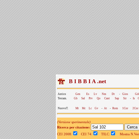
B I B B I A .net
Antico
Gen
Es
Lv
Nm
Dt
-
Gios
Gd
Testam.
Gb
Sal
Prv
Qo
Cant
Sap
Sir
-
Is
NuovoT.
Mt
Mc
Lc
Gv
-
At
-
Rom
1Cor
2Cor
(Versione sperimentale)
Ricerca per citazione:
CEI 2008:
CEI 74:
TILC:
Mostra N.Vers