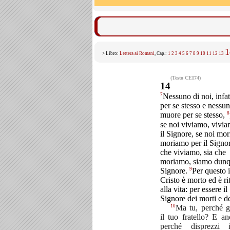
1
> Libro:
Lettera ai Romani
, Cap.:
1
2
3
4
5
6
7
8
9
10
11
12
13
(Testo CEI74)
14
7
Nessuno di noi, infat
per se stesso e nessu
8
muore per se stesso,
se noi viviamo, vivi
il Signore, se noi mo
moriamo per il Signor
che viviamo, sia che
moriamo, siamo dunq
9
Signore.
Per questo i
Cristo è morto ed è ri
alla vita: per essere il
Signore dei morti e de
10
Ma tu, perché g
il tuo fratello? E an
perché disprezzi 