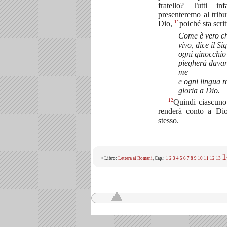
fratello? Tutti inf
presenteremo al tribu
11
Dio,
poiché sta scrit
Come è vero ch
vivo, dice il Si
ogni ginocchio 
piegherà davan
me
e ogni lingua 
gloria a Dio.
12
Quindi ciascuno
renderà conto a Di
stesso.
1
> Libro:
Lettera ai Romani
, Cap.:
1
2
3
4
5
6
7
8
9
10
11
12
13